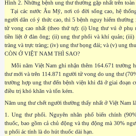
Hình 2. Những bệnh ung thư thường gặp nhất trên toàn
Tại các nước Âu Mỹ, nơi có đời sống cao, hệ thống 
người dân có ý thức cao, thì 5 bệnh nguy hiểm thường 
tử vong cao nhất (theo thứ tự): (i) Ung thư vú ở phụ
tiền liệt ở đàn ông; (ii) ung thư phổi và khí quản; (iii
tràng và trực tràng; (iv) ung thư bọng đái; và (v) ung th
CÒN Ở VIỆT
NAM
THÌ SAO?
Mỗi năm Việt
Nam
ghi nhận thêm 164.671 trường 
thư mới và trên 114.871 người tử vong do ung thư (70
trường hợp ung thư đến bệnh viện khi đã ở giai đoạn c
ật. P 200-201
điều trị khó khăn và tốn kém.
Năm ung thư chết người thường thấy nhất ở Việt
Nam
l
1. Ung thư phổi. Nguyên nhân phổ biến chính (90%
thuốc, bao gồm cả chủ động và thụ động mà 30% ngư
u phổi ác tính là do hút thuốc dài hạn.