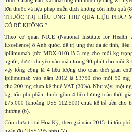
trình. Chẳng hạn, vài loại ung thư như tụy tạng và tuyến
lờn thuốc và liệu pháp miễn dịch không còn hiệu quả (8
THUỐC TRỊ LIỆU UNG THƯ QUA LIỆU PHÁP 
CÓ RẼ KHÔNG ?
Theo cơ quan NICE (National Institute for Health a
Excellence) ở Anh quốc, để trị ung thư da ác tính, liều
ipilimumab (tức MDX-010) là 3 mg cho mỗi kg trọn
người, được chuyền vào máu trong 90 phút cho mỗi 3 
 làm tiêu chuẩn chọn bạn tình
vậy tổng cộng là 4 liều lượng cho toàn thời gian chữa
Ipilimumab vào năm 2012 là £3750 cho mỗi 50 mg 
cho 200 mg chưa kể thuế VAT (20%). Như vậy, một ng
n
kg, tổn phí phần thuốc gồm 4 liều lượng toàn thời gian
cỗ đại - Phần 1
£75.000 (khoảng US$ 112.500) chưa kể trả tiền cho b
thương (6).
Còn chữa trị tại Hoa Kỳ, theo giá năm 2015 thì tổn ph
 hóa con người
ngàn đô (US$ 295.566) (7)