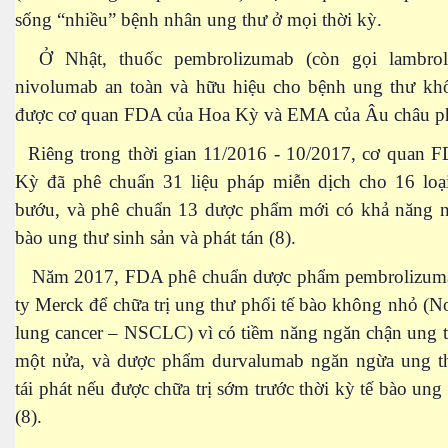
iới do thất mùa
sống “nhiều” bệnh nhân ung thư ở mọi thời kỳ.
 Nguyên - Mông
Ở Nhật, thuốc pembrolizumab (còn gọi lambrol
nivolumab an toàn và hữu hiệu cho bệnh ung thư khối
được cơ quan FDA của Hoa Kỳ và EMA của Âu châu p
Riêng trong thời gian 11/2016 - 10/2017, cơ quan 
Kỳ đã phê chuẩn 31 liệu pháp miễn dịch cho 16 loạ
bướu, và phê chuẩn 13 dược phẩm mới có khả năng n
 thế giới, một ảo tưởng
bào ung thư sinh sản và phát tán (8).
Năm 2017, FDA phê chuẩn dược phẩm pembrolizuma
ty Merck để chữa trị ung thư phổi tế bào không nhỏ (No
lung cancer – NSCLC) vì có tiềm năng ngăn chận ung th
một nửa, và dược phẩm durvalumab ngăn ngừa ung t
tái phát nếu được chữa trị sớm trước thời kỳ tế bào ung 
(8).