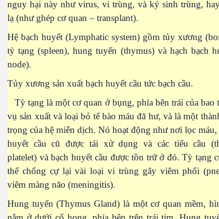
nguy hại này như virus, vi trùng, và ký sinh trùng, hay 
lạ (như ghép cơ quan – transplant).
Hệ bạch huyết (Lymphatic system) gồm tủy xương (bo
tỳ tạng (spleen), hung tuyến (thymus) và hạch bạch 
node).
Tủy xương sản xuất bạch huyết cầu tức bạch cầu.
Tỳ tạng là một cơ quan ở bụng, phía bên trái của bao 
vụ sản xuất và loại bỏ tế bào máu đã hư, và là một thà
trọng của hệ miễn dịch. Nó hoạt động như nơi lọc máu,
huyết cầu cũ được tái xử dụng và các tiểu cầu (t
platelet) và bạch huyết cầu được tồn trữ ở đó. Tỳ tạng 
thể chống cự lại vài loại vi trùng gây viêm phổi (p
viêm màng não (meningitis).
Hung tuyến (Thymus Gland) là một cơ quan mềm, hìn
nằm ở dưới cổ họng, phía bên trên trái tim. Hung tu