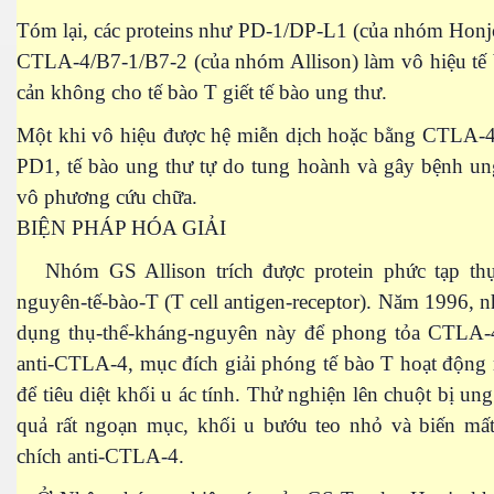
Tóm lại, các proteins như PD-1/DP-L1 (của nhóm Honj
CTLA-4/B7-1/B7-2 (của nhóm Allison) làm vô hiệu tế 
n thế giới
cản không cho tế bào T giết tế bào ung thư.
Một khi vô hiệu được hệ miễn dịch hoặc bằng CTLA-4
PD1, tế bào ung thư tự do tung hoành và gây bệnh un
vô phương cứu chữa.
BIỆN PHÁP HÓA GIẢI
Nhóm GS Allison trích được protein phức tạp thụ
nguyên-tế-bào-T (T cell antigen-receptor). Năm 1996,
dụng thụ-thể-kháng-nguyên này để phong tỏa CTLA-
 giới
anti-CTLA-4, mục đích giải phóng tế bào T hoạt động 
để tiêu diệt khối u ác tính. Thử nghiện lên chuột bị ung
quả rất ngoạn mục, khối u bướu teo nhỏ và biến mất
chích anti-CTLA-4.
h