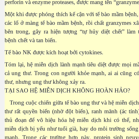
perforin và enzyme proteases, được mang tên “granzyme
Một khi được phóng thích kế cận với tế bào mầm bệnh, 
các lổ ở màng tế bào mầm bệnh, rồi chất granzymes x
bên trong, gây ra hiện tượng “tự hủy diệt chết” làm
bệnh chết và tan biến.
ão hóa được không?
Tế bào NK được kích hoạt bởi cytokines.
ai - Biên Hòa
Tóm lại, hệ miễn dịch lành mạnh tiêu diệt được mọi 
cả ung thư. Trong con người khỏe mạnh, ai ai cũng c
thư, nhưng ung thư không xảy ra.
TẠI SAO HỆ MIỄN DỊCH KHÔNG HOÀN HẢO?
uy hiểm
Trong cuộc chiến giữa tế bào ung thư và hệ miễn dịch
thư rất quyền biến (nhờ đột biến), ranh mãnh (ác tín
thủ đoạn để vô hiệu hóa hệ miễn dịch khi có thể, nh
miễn dịch bị yếu như tuổi già, hay do môi trường sốn
mạnh. Trong các trường hợp này, protein sinh ng