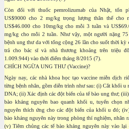
Còn đối với thuốc pemrolizumab của Nhật, tổn ph
US$9000 cho 2 mg/kg trọng lượng thân thể cho m
US$46.000 cho 10mg/kg cho mỗi 3 tuần và US$69.
mg/kg cho mỗi 2 tuần. Như vậy, một người nặng 75 
bệnh ung thư da với tổng cộng 26 lần cho suốt thời kỳ c
trả cho bác sĩ và nhà thương khoảng trên triệu 
hần 2
1.009.944) vào thời điểm tháng 8/2015 (7).
CHÍCH NGỪA UNG THƯ (Vaccine)?
Ngày nay, các nhà khoa học tạo vaccine miễn dịch ri
từng bệnh nhân, gồm diễn trình như sau: (i) Cắt khối u r
DNA; (ii) Xác định các đột biến của tế bào ung thư; (iii)
bào kháng nguyên bao quanh khối u, tuyển chọn n
nguyên thích ứng cho các đột biến của khối u đó; (iv
bào kháng nguyên này trong phòng thí nghiệm, nhân ra
(v) Tiêm chủng các tế bào kháng nguyên này vào lại 