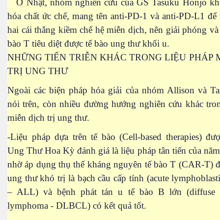
Ở Nhật, nhóm nghiên cứu của GS Tasuku Honjo kh
hóa chất ức chế, mang tên anti-PD-1 và anti-PD-L1 để
 xuất thuốc trị ung thư
hai cái thắng kiềm chế hệ miễn dịch, nên giải phóng và 
bào T tiêu diệt được tế bào ung thư khối u.
NHỮNG TIẾN TRIỄN KHÁC TRONG LIỆU PHÁP 
TRỊ UNG THƯ
Ngoài các biện pháp hóa giải của nhóm Allison và T
ên đọt bắp
nói trên, còn nhiều đường hướng nghiên cứu khác tro
miễn dịch trị ung thư.
-Liệu pháp dựa trên tế bào (Cell-based therapies) đ
Ung Thư Hoa Kỳ đánh giá là liệu pháp tân tiến của năm
nhờ áp dụng thụ thể kháng nguyên tế bào T (CAR-T) để 
ung thư khó trị là bạch cầu cấp tính (acute lymphoblast
– ALL) và bệnh phát tán u tế bào B lớn (diffuse l
lymphoma - DLBCL) có kết quả tốt.