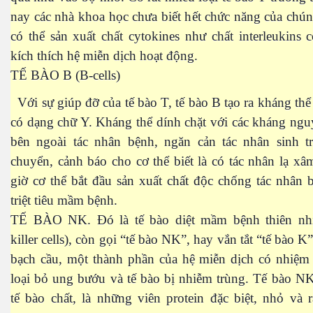
nay các nhà khoa học chưa biết hết chức năng của chú
ú y
có thể sản xuất chất cytokines như chất interleukins
kích thích hệ miễn dịch hoạt động.
TẾ BÀO B (B-cells)
Với sự giúp đỡ của tế bào T, tế bào B tạo ra kháng thể 
có dạng chữ Y. Kháng thể dính chặt với các kháng ng
bên ngoài tác nhân bệnh, ngăn cản tác nhân sinh t
khí nhà kiếng
chuyển, cảnh báo cho cơ thể biết là có tác nhân lạ x
giờ cơ thể bắt đầu sản xuất chất độc chống tác nhân 
triệt tiêu mầm bệnh.
TẾ BÀO NK. Đó là tế bào diệt mầm bệnh thiên nhi
killer cells), còn gọi “tế bào NK”, hay vắn tắt “tế bào K”
bạch cầu, một thành phần của hệ miễn dịch có nhiệm 
loại bỏ ung bướu và tế bào bị nhiễm trùng. Tế bào N
tế bào chất, là những viên protein đặc biệt, nhỏ và 