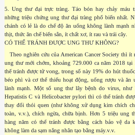
5. Ung thư đại trực tràng. Táo bón hay chảy máu tr
những triệu chứng ung thư đại tràng phổ biến nhất. 
chánh có lẻ là do chế độ ăn uống không lành mạnh n
thịt, thức ăn chế biến sẵn, ít chất xơ, ít rau và trái cây.
CÓ THỂ TRÁNH ĐƯỢC UNG THƯ KHÔNG?
Theo nghiên cứu của American Cancer Society thì ít 
ung thư mới chớm, khoảng 729.000 ca năm 2018 tại
thể tránh được tử vong, trong số này 19% do hút thu
béo phì và cơ thể thiếu hoạt động, uống rượu và ăn
 Cập
lành mạnh. Một số ung thư lây bệnh do virus, như H
ốc - P2
Hepatistis C và Helicobacter pylori thì có thể tránh đư
thay đổi thói quen (như không xử dụng kim chích ch
toàn, v.v.), chích ngừa, chữa bịnh. Hơn 5 triệu ung
chứng BBQ
hàng năm có thể tránh được bằng cách bảo vệ da k
không làm da sạm nắng nhân tạo bằng máy.v.v.
ình Dương