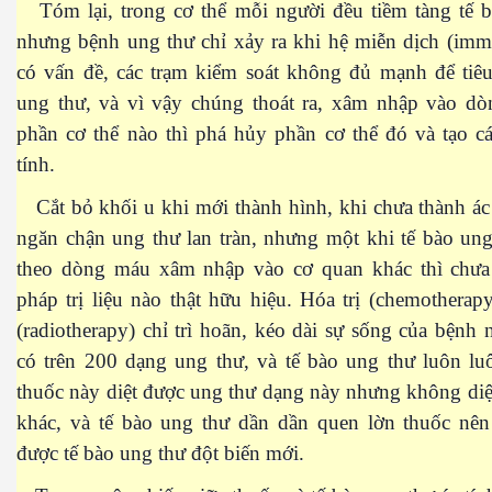
Tóm lại, trong cơ thể mỗi người đều tiềm tàng tế b
nhưng bệnh ung thư chỉ xảy ra khi hệ miễn dịch (imm
có vấn đề, các trạm kiểm soát không đủ mạnh để tiêu
ung thư, và vì vậy chúng thoát ra, xâm nhập vào d
phần cơ thể nào thì phá hủy phần cơ thể đó và tạo c
tính.
Phần 2
Cắt bỏ khối u khi mới thành hình, khi chưa thành ác 
ngăn chận ung thư lan tràn, nhưng một khi tế bào ung
theo dòng máu xâm nhập vào cơ quan khác thì chư
pháp trị liệu nào thật hữu hiệu. Hóa trị (chemotherapy
(radiotherapy) chỉ trì hoãn, kéo dài sự sống của bệnh 
có trên 200 dạng ung thư, và tế bào ung thư luôn lu
thuốc này diệt được ung thư dạng này nhưng không di
khác, và tế bào ung thư dần dần quen lờn thuốc nên
được tế bào ung thư đột biến mới.