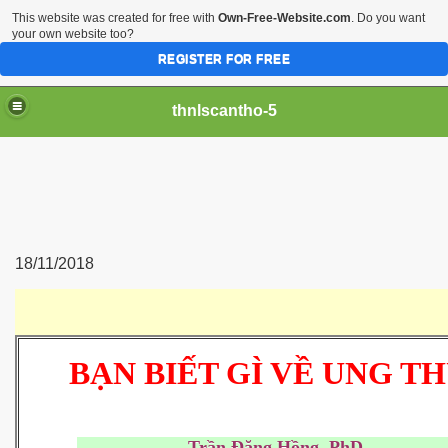
This website was created for free with
Own-Free-Website.com
. Do you want
your own website too?
REGISTER FOR FREE
thnlscantho-5
18/11/2018
iền sư
BẠN BIẾT GÌ VỀ UNG T
- Trần Đăng Hồng, PhD 