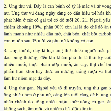
2. Ung thư vú. Đây là căn bệnh có tỷ lệ mắc và tử von
nữ. Ung thư vú đang ngày càng có dấu hiệu trẻ hóa k
phát hiện ở các cô gái trẻ có độ tuổi 20, 21. Ngoài yếu 
ốc
chiếm khoảng 10%, phần 90% còn lại là do chế độ ăn
lành mạnh như nhiều dầu mỡ, chất béo, chất bột carboh
con muộn sau 35 tuổi và phụ nữ không có con.
3. Ung thư dạ dày là loại ung thư nhiều người mắc ph
đau bụng thường, đến khi khám phá thì là thời kỳ cu
nhiều muối, thực phẩm ướp muối, ăn cay, thịt chế bi
phẩm hun khói hay thức ăn nướng, uống rượu và hút 
làm hư niêm mạc dạ dày.
4. Ung thư gan. Ngoài yếu tố di truyền, ung thư gan 
ông nhiều hơn ở phụ nữ, càng lớn tuổi càng dễ bị ung
nhân chánh do uống nhiều rượu, thức uống có gaz, ă
c
không sạch, ẩm mốc và nhiễm chất độc dioxin.