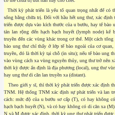
có thể chữa trị dứt hẳn hay chờ chết.
Thời kỳ phát triển là yếu tố quan trọng nhất để có 
 Listeria
sống bằng chữa trị. Đối với hầu hết ung thư, xác định 
triển được dựa vào kích thước của u bướu, hay tế bào 
 làm gì?
tán lan rộng đến hạch bạch huyết (lymph node) kế b
truyền đến các vùng khác trong cơ thể. Một cách tổng 
bào ung thư chỉ thấy ở lớp tế bào ngoài của cơ quan,
truyền, đó là thời kỳ tại chỗ (in situ); nếu tế bào ung 
ng ngọt
vào vùng cách xa vùng nguyên thủy, ung thư trở nên 
thời kỳ được ấn định là địa phương (local), ung thư vùn
hay ung thư di căn lan truyền xa (distant).
Theo giới y sĩ, thì thời kỳ phát triển được xác định t
TNM. Hệ thống TNM xác định sự phát triển và lan tr
cách: mức độ của u bướu sơ cấp (T), có hay không có
ợng ở Hoa Kỳ năm 2015
hạch bạch huyết (N), và có hay không có di căn xa (M)
ệt
N và M được xác định, thời kỳ ung thư phát triển được 