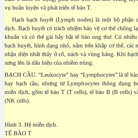
Kepler-452b
vụ huấn luyện và phát triển tế bào T.
Hạch bạch huyết (Lymph nodes) là một bộ phận c
dịch. Bạch huyết có trách nhiệm bảo vệ cơ thể chống lại
khỏe không?
khuẩn và có thể gài bẫy bắt tế bào ung thư. Có nhiề
bạch huyết, hình dạng nhỏ, nằm trên khắp cơ thể, các
nhận diện nhất thấy ở cổ, nách và vùng háng. Khi hạc
sưng lên là dấu hiệu của nhiễm trùng.
BẠCH CẦU. “Leukocyte” hay “Lymphocytes” là tế bào
hay bạch cầu, nhưng từ Lymphocytes thông dụng h
miễn dịch, gồm tế bào T (T cells), tế bào B (B cells) 
(NK cells).
Hình 3. Hệ miễn dịch.
TẾ BÀO T