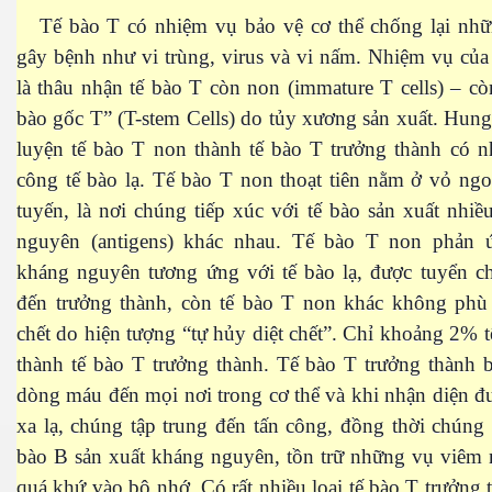
Tế bào T có nhiệm vụ bảo vệ cơ thể chống lại nhữ
kỹ nghệ thực phẩm
gây bệnh như vi trùng, virus và vi nấm. Nhiệm vụ củ
n tại và tương lai
là thâu nhận tế bào T còn non (immature T cells) – cò
bào gốc T” (T-stem Cells) do tủy xương sản xuất. Hun
n 2
luyện tế bào T non thành tế bào T trưởng thành có n
công tế bào lạ. Tế bào T non thoạt tiên nằm ở vỏ ng
tuyến, là nơi chúng tiếp xúc với tế bào sản xuất nhiề
nguyên (antigens) khác nhau. Tế bào T non phản 
kháng nguyên tương ứng với tế bào lạ, được tuyển c
đến trưởng thành, còn tế bào T non khác không phù
2
chết do hiện tượng “tự hủy diệt chết”. Chỉ khoảng 2% 
thành tế bào T trưởng thành. Tế bào T trưởng thành 
dòng máu đến mọi nơi trong cơ thể và khi nhận diện đ
xa lạ, chúng tập trung đến tấn công, đồng thời chúng 
bào B sản xuất kháng nguyên, tồn trữ những vụ viêm 
quá khứ vào bộ nhớ. Có rất nhiều loại tế bào T trưởng t