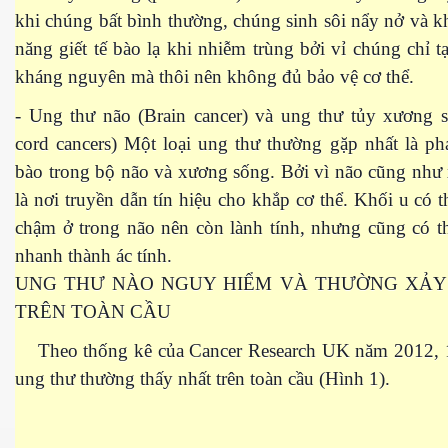
khi chúng bất bình thường, chúng sinh sôi nẩy nở và 
năng giết tế bào lạ khi nhiễm trùng bởi vỉ chúng chỉ 
kháng nguyên mà thôi nên không đủ bảo vệ cơ thể.
- Ung thư não (Brain cancer) và ung thư tủy xương s
cord cancers) Một loại ung thư thường gặp nhất là phá
bào trong bộ não và xương sống. Bởi vì não cũng như
là nơi truyền dẫn tín hiệu cho khắp cơ thể. Khối u có th
chậm ở trong não nên còn lành tính, nhưng cũng có th
nhanh thành ác tính.
UNG THƯ NÀO NGUY HIỂM VÀ THƯỜNG XẢY
TRÊN TOÀN CẦU
Theo thống kê của Cancer Research
UK
năm 2012, 
ung thư thường thấy nhất trên toàn cầu (Hình 1).