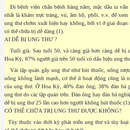
Đi bệnh viện chẩn bệnh hàng năm, mặc dầu ta vẫn
nhất là khám trực tràng, vú, âm hộ, phổi. v.v. để xem
ung thư chớm xuất hiện hay không, bởi vì ở giai đoạn
uyết áp
có thể chữa trị dễ dàng (1).
...
AI DỄ BỊ UNG THƯ ?
Tuổi già. Sau tuổi 50, và càng già hơn càng dễ bị u
Hoa Kỳ, 87% người già trên 50 tuổi có dấu hiệu ung th
Vài tập quán gây ung thư như hút thuốc, uống rượu
uống không lành mạnh, cơ thể ít hoạt động cũng là 
c
của ung thư. Ở Hoa Kỳ, 40% đàn ông, 38% đàn bà p
ung thư do các tập quán trên. Đàn ông hay đàn bà nghi
dễ bị ung thư 25 lần cao hơn người không hút thuốc (1)
 đâu
CÓ THỂ CHỮA TRỊ UNG THƯ ĐƯỢC KHÔNG?
Tùy thuộc vào thời kỳ phát triển ung thư và tùy loạ