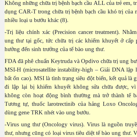
Không những chữa trị bệnh bạch cầu ALL của trẻ em, t
Bình làm gì?
dụng CAR-T trong chữa trị bệnh bạch cầu khó trị của 
nhiều loại u bướu khác (8).
-Trị liệu chính xác (Precision cancer treatment). Nhằm
ung thư tại gốc, tức chữa trị các khiếm khuyết ở cấp
iệt đới
hưởng đến sinh trưởng của tế bào ung thư.
tại hải ngoại
FDA đã phê chuẩn Keytruda và Opdivo chữa trị ung bư
MSI-H (microsatellite instability-high – Giải DNA lập l
bất ổn cao). MSI là tình trạng siêu đột biến, kết quả là
ngủ
đi lập lại bị khiếm khuyết không sửa chữa được, vì
 là gì đây ?
không còn hoạt động bình thường mà trở thành tế b
Tương tự, thuốc larotrectinib của hảng Loxo Oncol
dùng gene TRK nhét vào ung bướu.
-Virus ung thư (Oncology virus). Virus là nguồn tru
thư, nhưng cũng có loại virus tiêu diệt tế bào ung thư. 