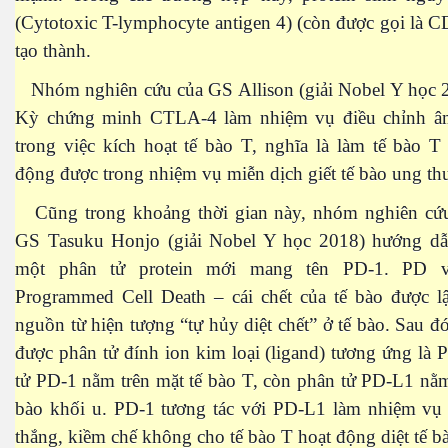
(Cytotoxic T-lymphocyte antigen 4) (còn được gọi là 
tạo thành.
 lửa
Nhóm nghiên cứu của GS Allison (giải Nobel Y học 
Kỳ chứng minh CTLA-4 làm nhiệm vụ điều chỉnh âm
biển dâng cao
trong việc kích hoạt tế bào T, nghĩa là làm tế bào 
động được trong nhiệm vụ miễn dịch giết tế bào ung th
Cũng trong khoảng thời gian này, nhóm nghiên cứ
 trọng
GS Tasuku Honjo (giải Nobel Y học 2018) hướng dẫn
một phân tử protein mới mang tên PD-1. PD vi
Programmed Cell Death – cái chết của tế bào được lậ
nguồn từ hiện tượng “tự hủy diệt chết” ở tế bào. Sau đ
hông
được phân tử đính ion kim loại (ligand) tương ứng là
tử PD-1 nằm trên mặt tế bào T, còn phân tử PD-L1 nằm
bào khối u. PD-1 tương tác với PD-L1 làm nhiệm vụ 
thắng, kiềm chế không cho tế bào T hoạt động diệt tế b