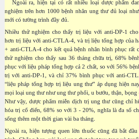
Ngoài ra, hiện tại có rất nhiều loại dược phẩm đa
nghiệm trên hơn 1000 bệnh nhân ung thư đủ loại như
mới có tường trình đầy đủ.
via
Nhiều thử nghiệm cho thấy trị liệu với anti-DP-1 cho
hơn trị liệu với anti-CTLA-4, và trị liệu tổng hợp của h
+ anti-CTLA-4 cho kết quả bệnh nhân bình phục rất c
thử nghiệm cho thấy sau 36 tháng chữa trị, 68% bên
phục với liệu pháp tổng hợp cả 2 chất, so với 56% bệ
trị với anti-DP-1, và chỉ 37% bình phục với anti-CT
“liệu pháp tổng hợp trị liệu ung thư” áp dụng hiện n
mọi loại ung thư như ung thư phổi, u bướu, thận, bọng đá
Như vậy, dược phẩm miễn dịch trị ung thư cũng chỉ h
hóa trị cổ điển, 68% so với 3 - 20%, nghĩa là đa số ch
sống thêm một thời gian vài ba tháng.
ào công nghệ thẩm mỹ
Ngoài ra, hiện tượng quen lờn thuốc cũng đã bắt đầu