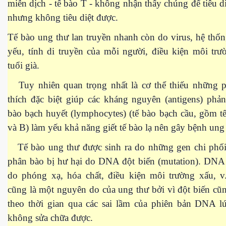
miễn dịch - tế bào T - không nhận thấy chúng để tiêu di
nhưng không tiêu diệt được.
Tế bào ung thư lan truyền nhanh còn do virus, hệ thố
yếu, tính di truyền của mỗi người, điều kiện môi tr
tuổi già.
Tuy nhiên quan trọng nhất là cơ thể thiếu những p
thích đặc biệt giúp các kháng nguyên (antigens) phả
bào bạch huyết (lymphocytes) (tế bào bạch cầu, gồm 
và B) làm yếu khả năng giết tế bào lạ nên gây bệnh ung
Tế bào ung thư được sinh ra do những gen chi phối
phân bào bị hư hại do DNA đột biến (mutation). DNA 
do phóng xạ, hóa chất, điều kiện môi trường xấu, v.
cũng là một nguyên do của ung thư bởi vì đột biến cũn
theo thời gian qua các sai lầm của phiên bản DNA l
không sửa chữa được.