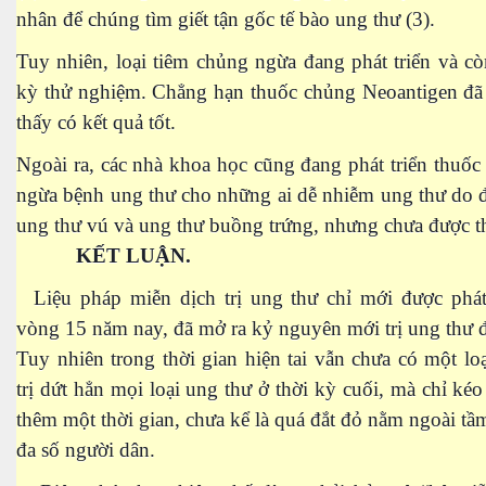
nhân để chúng tìm giết tận gốc tế bào ung thư (3).
huộc - P 1
Tuy nhiên, loại tiêm chủng ngừa đang phát triển và cò
anh
kỳ thử nghiệm. Chẳng hạn thuốc chủng Neoantigen đã
thấy có kết quả tốt.
năng
Ngoài ra, các nhà khoa học cũng đang phát triển thuố
ngừa bệnh ung thư cho những ai dễ nhiễm ung thư do 
ung thư vú và ung thư buồng trứng, nhưng chưa được t
KẾT LUẬN.
 Mỹ thời nay - Phần 1
Liệu pháp miễn dịch trị ung thư chỉ mới được phát 
vòng 15 năm nay, đã mở ra kỷ nguyên mới trị ung thư 
Tuy nhiên trong thời gian hiện tai vẫn chưa có một lo
trị dứt hẳn mọi loại ung thư ở thời kỳ cuối, mà chỉ kéo
thêm một thời gian, chưa kể là quá đắt đỏ nằm ngoài tầm
đa số người dân.