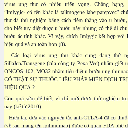
virus ung thư có nhiều triển vọng. Chẳng hạng,
ào năm 2030
“Imlygic- có tên khác là talimogene laherparepvec” ch
thư đã thử nghiệm bằng cách tiêm thẳng vào u bướu, 
cho biết tuy diệt được u bướu này nhưng có thể di chu
bướu ác tính khác. Vì vậy, chích Imlygic kết hợp với 
hiệu quả và an toàn hơn (8).
Các loại virus ung thư khác cũng đang thử n
ui
SillaJen/Transgene (của công ty Pexa-Vec) nhằm giết 
dân tộc
ONCOS-102, MO32 nhằm tiêu diệt u bướu ung thư não,
CÓ THẬT SỰ THUỐC LIỆU PHÁP MIỄN DỊCH TR
HIỆU QUẢ ?
li
Còn quá sớm để biết, vì chỉ mới được thử nghiệm tr
nay (kể từ 2010)
Hiện tại, dựa vào nguyên tắc anti-CTLA-4 đã có th
(về sau mang tên ipilimumab) được cơ quan FDA phê c