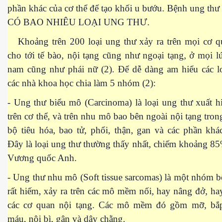
phần khác của cơ thể để tạo khối u bướu. Bệnh ung thư 
CÓ BAO NHIÊU LOẠI UNG THƯ.
ng và ĐBCL
Khoảng trên 200 loại ung thư xảy ra trên mọi cơ q
cho tới tế bào, nội tạng cũng như ngoại tạng, ở mọi lứ
nam cũng như phái nữ (2). Để dễ dàng am hiểu các lo
các nhà khoa học chia làm 5 nhóm (2):
- Ung thư biểu mô (Carcinoma) là loại ung thư xuất h
trên cơ thể, và trên nhu mô bao bên ngoài nội tạng tron
bộ tiêu hóa, bao tử, phổi, thận, gan và các phần kh
Đây là loại ung thư thường thấy nhất, chiếm khoảng 8
Vương quốc Anh.
- Ung thư nhu mô (Soft tissue sarcomas) là một nhóm 
rất hiếm, xảy ra trên các mô mềm nối, hay nâng đở, h
các cơ quan nội tạng. Các mô mềm đó gồm mỡ, bắp
inh
máu, nội bì, gân và dây chằng.