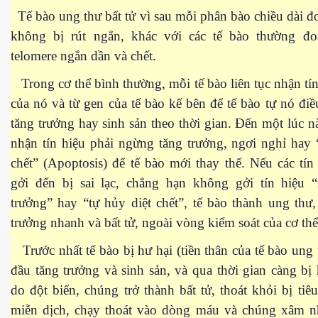
Tế bào ung thư bất tử vì sau mỗi phân bào chiều dài đ
không bị rút ngắn, khác với các tế bào thường đo
telomere ngắn dần và chết.
Trong cơ thể bình thường, mỗi tế bào liên tục nhận tín
 hôm nay
của nó và từ gen của tế bào kế bên để tế bào tự nó điề
tăng trưởng hay sinh sản theo thời gian. Đến một lúc n
nhận tín hiệu phải ngừng tăng trưởng, ngơi nghỉ hay 
chết” (Apoptosis) để tế bào mới thay thế. Nếu các tín
gởi đến bị sai lạc, chẳng hạn không gởi tín hiệu 
trưởng” hay “tự hủy diệt chết”, tế bào thành ung thư
trưởng nhanh và bất tử, ngoài vòng kiểm soát của cơ thể
Trước nhất tế bào bị hư hại (tiền thân của tế bào ung 
đầu tăng trưởng và sinh sản, và qua thời gian càng bị
do đột biến, chúng trở thành bất tử, thoát khỏi bị tiêu
miễn dịch, chạy thoát vào dòng máu và chúng xâm n