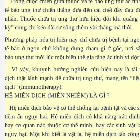
Trong cuộc chiến giữa thuốc và tế bào ung thư ác tín
tế bào ung thư chiến thắng đưa đến cái chết đầy đau 
nhân. Thuốc chữa trị ung thư hữu hiệu đôi khi quảng 
kỳ” cũng chỉ kéo dài sự sống thêm vài tháng mà thôi.
Phương pháp hóa trị hiện nay chỉ chữa trị bệnh tại ngọ
tế bào ở ngọn chứ không đụng chạm gì ở gốc, nơi sản
bào ung thư mỗi lúc một biến thể gia tăng ác tính vì đột
đường
Vì vậy, khuynh hướng nghiên cứu hiện nay là tái 
dịch thật lành mạnh để chữa trị ung thư, mang tên “li
dịch” (Immunotherapy).
HỆ MIỄN DỊCH (MIỄN NHIỄM) LÀ GÌ ?
Hệ miễn dịch bảo vệ cơ thể chống lại bệnh tật và các si
tiềm ẩn nguy hại. Hệ miễn dịch có khả năng xác định
hay cơ quan nào thuộc cơ thể mình, hay các sinh vật l
nguy hại. Một khi biết là vật lạ, hệ miễn dịch tấn công