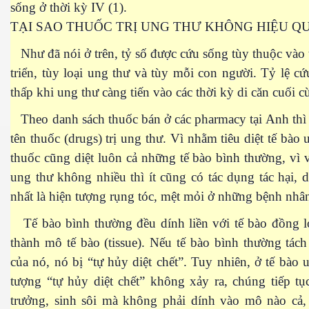
sống ở thời kỳ IV (1).
TẠI SAO THUỐC TRỊ UNG THƯ KHÔNG HIỆU Q
Như đã nói ở trên, tỷ số được cứu sống tùy thuộc vào 
triển, tùy loại ung thư và tùy mỗi con người. Tỷ lệ c
thấp khi ung thư càng tiến vào các thời kỳ di căn cuối c
Theo danh sách thuốc bán ở các pharmacy tại Anh thì
tên thuốc (drugs) trị ung thư. Vì nhằm tiêu diệt tế bào 
thuốc cũng diệt luôn cả những tế bào bình thường, vì v
ung thư không nhiều thì ít cũng có tác dụng tác hại, 
n Văn Đạt
nhất là hiện tượng rụng tóc, mệt mỏi ở những bệnh nhân
Tế bào bình thường đều dính liền với tế bào đồng lo
ông Mers-CoV
thành mô tế bào (tissue). Nếu tế bào bình thường tác
của nó, nó bị “tự hủy diệt chết”. Tuy nhiên, ở tế bào 
 cho sức khỏe
tượng “tự hủy diệt chết” không xảy ra, chúng tiếp tụ
trưởng, sinh sôi mà không phải dính vào mô nào cả,