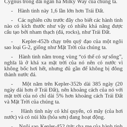
Cygnus trong dãi ngân hà Milky Way của chúng ta.
-
Hành tinh này 1,6 lần lớn hơn Trái Đất.
-
Các nghiên cứu trước đây cho biết các hành tinh
nào có kích thước như vậy có nhiều khả năng được
cấu tạo bởi nham thạch (đá, rocks), như Trái Đất.
-
Kepler-452b chạy trên quỹ đạo của một ngôi
sao loại G-2, giống như Mặt Trời của chúng ta.
-
Hành tinh nằm trong vùng “có thể có sự sống”,
nghĩa là ở khá xa mặt trời của nó nên có nước vì
không bốc hơi hết, nhưng đủ gần để không bị đông
thành nước đá.
-
Một năm trên Kepler-352b dài 385 ngày (20
ngày dài hơn ở Trái Đất), nên khoảng cách của nó với
mặt trời của nó chỉ dài 5% hơn khoảng cách Trái Đất
và Mặt Trời của chúng ta.
-
Hành tinh này có khí quyển, có mây (của hơi
nước) và có núi lửa (hỏa sơn) đang hoạt động.
-
Ngôi sao Kepler-452 (tức cha mẹ của hành tinh