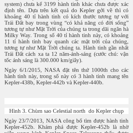
system) chưa kể 3199 hành tinh khác chưa được xác
định tên. Dựa trên kết quả do Kepler gởi về thì có
khoảng 40 tỉ hành tinh có kích thước tương tự với
Trái Đất bay trong vùng “có khả năng có đời sống”
tương tự như Mặt Trời của chúng ta trong dãi ngân hà
Milky Way. Trong số 40 tỉ hành tinh này, có khoảng
11 tỉ hành tinh bay quanh các mặt trời của chúng,
tương tự như Mặt Trời chúng ta. Hành tinh gần nhất
Trái Đất cách xa ta 12 năm-ánh-sáng (cước chú: vận
tốc ánh sáng là 300.000 km/giây).
Ngày 6/1/2015, NASA đặt tên thứ 1000th cho các
hành tinh này, trong số này có 3 hành tinh mang tên
Kepler-438b, Kepler-442b và Kepler-440b.
Hình 3. Chùm sao
Celestial north
do Kepler chụp
Ngày 23/7/2013, NASA công bố tìm được hành tinh
c ... P2
Kepler-452b.
Khám phá được Kepler-452b là nhờ