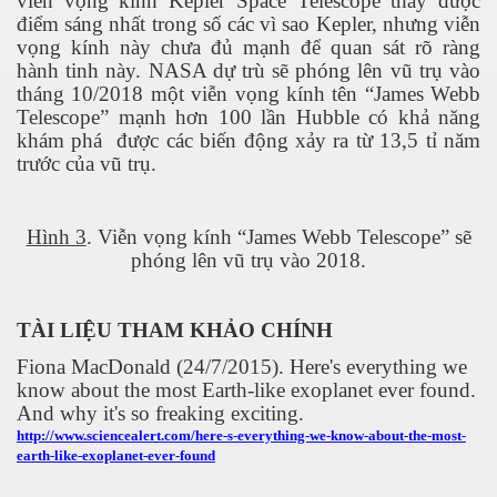
viễn vọng kính Kepler Space Telescope thấy được
điểm sáng nhất trong số các vì sao Kepler, nhưng viễn
vọng kính này chưa đủ mạnh để quan sát rõ ràng
hành tinh này. NASA dự trù sẽ phóng lên vũ trụ vào
tháng 10/2018 một viễn vọng kính tên “James Webb
Telescope” mạnh hơn 100 lần Hubble có khả năng
khám phá
được các biến động xảy ra từ 13,5 tỉ năm
trước của vũ trụ.
Hình 3
. Viễn vọng kính “
James Webb Telescope” sẽ
phóng lên vũ trụ vào 2018.
TÀI LIỆU THAM KHẢO CHÍNH
Fiona MacDonald (24/7/2015). Here's everything we
know about the most Earth-like exoplanet ever found.
And why it's so freaking exciting.
http://www.sciencealert.com/here-s-everything-we-know-about-the-most-
earth-like-exoplanet-ever-found