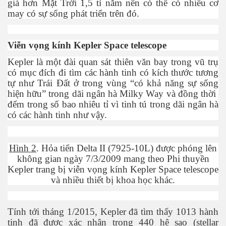
già hơn Mặt Trời 1,5 tỉ năm nên có thể có nhiều cơ
may có sự sống phát triển trên đó.
ng và ĐBCL
Viễn vọng kính Kepler Space telescope
Kepler là một đài quan sát thiên văn bay trong vũ trụ
có mục đích đi tìm các hành tinh có kích thước tương
tự như Trái Đất ở trong vùng “có khả năng sự sống
hiện hữu” trong dãi ngân hà Milky Way và đồng thời
đếm trong số bao nhiêu tỉ vì tinh tú trong dãi ngân hà
có các hành tinh như vậy.
Hình 2
. Hỏa tiển
Delta II (7925-10L)
được phóng lên
không gian ngày 7/3/2009 mang theo Phi thuyền
Kepler trang bị viễn vọng kính Kepler Space telescope
và nhiều thiết bị khoa học khác.
Tính tới tháng 1/2015, Kepler đã tìm thấy 1013 hành
inh
tinh đã được xác nhận trong 440 hệ sao (stellar