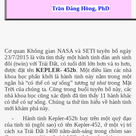
Trần Đăng Hồng, PhD
ownes qua đời
Cơ quan Không gian NASA và SETI tuyên bố ngày
23/7/2015 là vừa tìm thấy một hành tinh đàn anh sinh
đôi (twin) với Trái Đất, có tuổi đời lớn hơn và to hơn,
được đặt tên
KEPLER- 452b
. Một điều làm các nhà
khoa học phấn khởi là hành tinh này nằm trong một
ngân hà “có thể có sự sống” tương tự như trong Mặt
Trời của chúng ta. Cũng trong buổi tuyên bố này, các
nhà khoa học cũng xác định đã tìm thấy 11 hành khác
có thể có sự sống. Chúng ta thử tìm hiểu về hành tinh
mới khám phá này.
n núp
-
Hành tinh Kepler-452b bay trên một quỹ đạo
của tinh tú (ngôi sao) có tên Kepler-452, ở một vị trí
mới
cách xa Trái Đất 1400 năm-ánh-sáng trong chòm sao