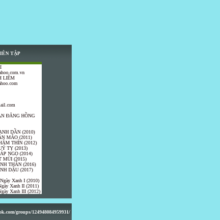
IÊN TẬP
I
ahoo.com.vn
 LIÊM
ahoo.com
ail.com
TRẦN ĐĂNG HỒNG
ANH DẦN (2010)
ÂN MÃO (2011)
HÂM THÌN (2012)
UÝ TỴ (2013)
IÁP NGỌ (2014)
 MÙI (2015)
ÍNH THÂN (2016)
INH DẬU (2017)
 Ngày Xanh I (2010)
gày Xanh II (2011)
gày Xanh III (2012)
ook.com/groups/124948084959931/