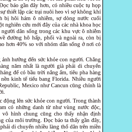
Đọc báo gần đây hơn, có nhiều cuộc tụ họp
ự thiết lập các trại nuôi heo vì sợ không khí
h bị hôi hám ô nhiễm, sợ dòng nước cuối
t nghiên cứu mới đây của các nhà khoa học
 người dân sống trong các khu vực ô nhiễm
về đường hô hấp, phổi và ngoài ra, còn bị
ao hơn 40% so với nhóm dân sống ở nơi có
.
 ảnh hưởng đến sức khỏe con người. Chẳng
àng năm nhất là người già phải di chuyển
tháng để có bầu trời nắng ấm, tiêu pha hàng
nền kinh tế tiểu bang Florida. Nhiều người
Republic, Mexico như Cancun cũng chính là
ời.
c động lên sức khỏe con người. Trong thành
Nam có những danh từ như vùng nước độc,
, vô hình chung cũng cho thấy nhận định
ng của môi trường. Đọc báo ta thấy gần đây,
phải di chuyển nhiều làng thổ dân trên miền