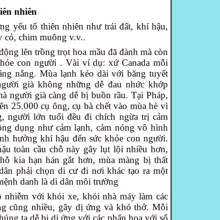
iên nhiên
 yếu tố thiên nhiên như trái đất, khí hậu,
ây cỏ, chim muông v.v..
động lên trồng trọt hoa mầu đã đành mà còn
hỏe con người . Vài ví dụ: xứ Canada mỗi
áng nắng. Mùa lạnh kéo dài với băng tuyết
người già không những dễ đau nhức khớp
mà người già càng dễ bị buồn rầu. Tại Pháp,
rên 25.000 cụ ông, cụ bà chết vào mùa hè vì
 người lớn tuổi đều đi chích ngừa trị cảm
ông dụng như cảm lạnh, cảm nóng vô hình
ảnh hưởng khí hậu đến sức khỏe con người.
hậu toàn cầu chỗ này gây lụt lội nhiều hơn,
hỗ kia hạn hán gắt hơn, mùa màng bị thất
 dân phải chọn di cư đi nơi khác tạo ra một
mệnh danh là di dân môi trường
 nhiễm với khói xe, khói nhà máy làm các
ng cũng nhiều, gây dị ứng và khó thở. Mỗi
úng ta dễ bị dị ứng với các phấn hoa với sổ