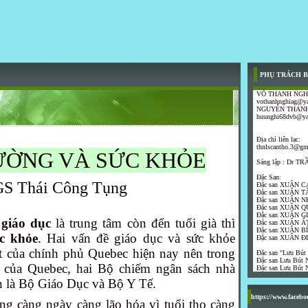
PHỤ TRÁCH B
VÕ THANH NGH
vothanhnghiag@y
NGUYỄN THANH
huunghi68dvb@y
Địa chỉ liên lạc:
thnlscantho.3@gm
ƯỜNG VÀ SỨC KHỎE
Sáng lập : Dr 
Đặc San:
GS Thái Công Tụng
Đặc san XUÂN C
Đặc san XUÂN T
Đặc san XUÂN N
Đặc san XUÂN Q
Đặc san XUÂN G
ì
giáo dục
là trung tâm còn đến tuổi già thì
Đặc san XUÂN ẤT
Đặc san XUÂN B
c khỏe
. Hai vấn đề giáo dục và sức khỏe
Đặc san XUÂN Đ
t của chính phủ Quebec hiện nay nên trong
Đặc san "Lưu Bút
Đặc san Lưu Bút N
 của Quebec, hai Bộ chiếm ngân sách nhà
Đặc san Lưu Bút N
h là Bộ Giáo Dục và Bộ Y Tế.
https://www.faceb
g càng ngày càng lão hóa vì tuổi thọ càng