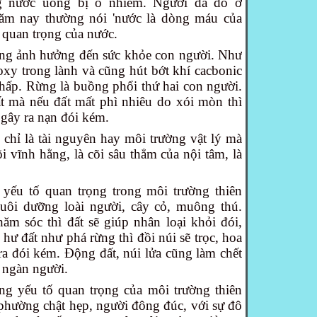
g nước uống bị ô nhiễm. Người da đỏ ở
ăm nay thường nói 'nước là dòng máu của
m quan trọng của nước.
ng ảnh hưởng đến sức khỏe con người. Như
 oxy trong lành và cũng hút bớt khí cacbonic
 hấp. Rừng là buồng phổi thứ hai con người.
t mà nếu đất mất phì nhiêu do xói mòn thì
gây ra nạn đói kém.
chỉ là tài nguyên hay môi trường vật lý mà
õi vĩnh hằng, là cõi sâu thẳm của nội tâm, là
yếu tố quan trọng trong môi trường thiên
nuôi dưỡng loài người, cây cỏ, muông thú.
hăm sóc thì đất sẽ giúp nhân loại khỏi đói,
 hư đất như phá rừng thì đồi núi sẽ trọc, hoa
 ra đói kém. Động đất, núi lửa cũng làm chết
m ngàn người.
ng yếu tố quan trọng của môi trường thiên
phường chật hẹp, người đông đúc, với sự đô