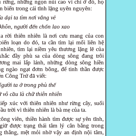
 rừng, những ngọn núi cao vì chỉ ở đó, họ
 biến trong cái tĩnh lặng uyên nguyên:
a dại ta tìm nơi vắng vẻ
khôn, người đến chốn lao xao
a rời thiên nhiên là nơi cưu mang của con
iến loạn do đó, ta cần tìm lại mối liên hệ
 nhiên, tìm lại niềm yêu thương lặng lẽ của
khắc đầy phù sa của dòng sông đang trôi
ương mai lấp lánh, những dòng sông hiền
g ngào ngạt đơm bông, để tinh thần được
n Công Trứ đã viết:
gười ta ở trong phù thế
 vô cầu là chữ thiên nhiên
iếp xúc với thiên nhiên như rừng cây, suối
u trời vì thiên nhiên là bà mẹ của ta.
công viên, thiền hành tìm được sự yên tĩnh,
giữ được trạng thái tâm lý cân bằng trong
g thẳng, mệt mỏi nhờ vậy an định nội tâm,