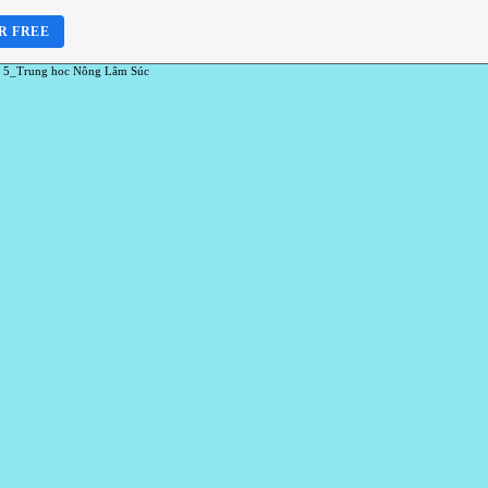
R FREE
 5_Trung hoc Nông Lâm Súc