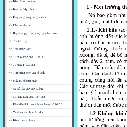
=> Biết rõ hơn đôi chút...
1 - Môi trường th
=> Bonjour Việt Nam
Nó bao gồm những
=> Ứng dụng vàng trong y khoa
mưa, gió, mặt trời, c
=> Chó tây chó ta
1.1
.-
Khí hậu
tác 
=> Hảy trân quý cuộc sống ngày hôm nay
ảnh hưởng đến sức k
=> Tóc tơ vàng
năm có bao nhiêu th
ngoài đường khiến 
=> Thời trang Paris
xương, dễ té, dễ bổ 
=> 31 ngày rong chơi..180-181
cách đây 2 năm, có t
=> 31 ngày P 182-183
nóng. Đầu mùa đông,
cúm. Các danh từ th
=> Tình trạng chạy đua vũ khí..
chung cũng nói lên 
=> Máy gia tốc hạt nhân
Các sự thay đổi khí 
=> Có nên ăn chay hay không
bão gió mạnh hơn, c
=> 31 ngày rong chơi..184-185
bát, khiến nhiều nơi
thứ di dân mới được 
=> Dồn điền đổi thửa ở Miền Trung và ĐBCL
1.2
-
Không khí
ô
=> Xử dụng kim loại đất hiếm
bụi lơ lửng trên khô
=> Bệnh than kinh niên
năm, vào đầu xuân, ch