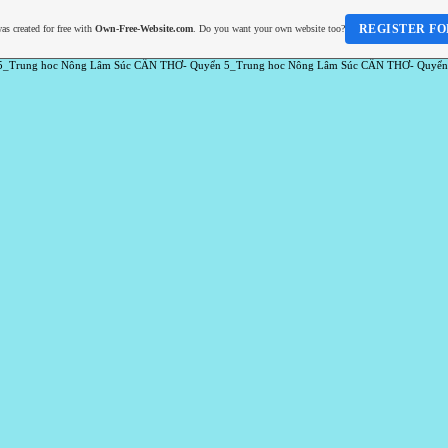
REGISTER FO
as created for free with
Own-Free-Website.com
. Do you want your own website too?
5_Trung hoc Nông Lâm Súc CẦN THƠ- Quyển 5_Trung hoc Nông Lâm Súc CẦN THƠ- Quyển