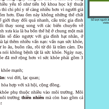
hiều yếu tố như tiến bộ khoa học kỹ thuật
thì chi phí y tế càng nhiều hơn vì người già
u ốm hơn. Đau ốm này không những thể chất
 giới thay đổi quá nhanh, cấu trúc gia đình
Số lượt người 
visit
ổi thay song song với các biến chuyển về
ình xưa kia là ba bốn thế hệ ở chung một mái
dân số đảo ngược với gia đình hạt nhân, ở
ià lại thêm nhiều vấn nạn: vấn nạn sức khỏe,
 lo âu, buồn rầu, rồi từ đó là trầm cảm. Do
a nói không bệnh tật là sức khỏe. Ngày nay,
ỏe đã mở rộng hơn vì sức khỏe phải gồm 3
khỏe mạnh;
hần
: vui đời, lạc quan;
: hòa hợp với xã hội, cộng đồng.
 khỏe phụ thuộc nhiều vào môi trường. Môi
 môi trường
thiên nhiên
mà còn bao gồm cả
: