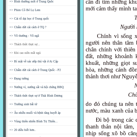
cần đi tìm những khu
=> Bình thường mới ở Trung Quốc
mới cảm thấy mình tan
=> Phim Cô Bé Lọ Lem
T
=> Cải tổ đại học ở Trung quốc
Người 
=> Chấm dứt cải cách ở TQ ?
Chính vì sống x
=> Vô thường - Vô ngã
người nên thân tâm b
=> Thách thức thực sự...
chân chính với thiên
=> Khi cao niên mất ngủ
đất, những khoảnh 
=> Bí mật về xác ướp thú vật ở Ai Cập
khuất, những giọt s
hòa, những cánh đồn
=> Chấm dứt cải cách ở Trung Quốc - P2
thảnh thơi như Nguyễ
=> Đụng tường
N
=> Nướng vỉ, nướng sắt và hội chứng BBQ
Chữ
=> Thách thức thực sự ở Thái Bình Dương
do đó chúng ta nên t
=> Trường sinh bất tử
nước, màu xanh của bầ
=> Ăn nhiều muối và bệnh tăng huyết áp
Đi bộ trong các 
=> Vùng thiên nhiên Bình Trị Thiên...
thanh thản nội tâm, 
=> 20 điều biết hơn..
nhịp sống xô bồ căn