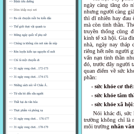
=> Bệnh tiểu đường
ngày càng tăng do n
=> Dỏm khắp mọi nơi
nhưng người càng già 
thì dĩ nhiên hay đa
=> Ba cái chuyện ruồi bu kiến đậu
mà còn tinh thần. Thế
=> Thế giới thực vật quanh ta
truyền thống cũng đ
=> Mừng ngày quốc tế phụ nữ
kinh tế xã hội. Gia đ
nhà, ngày nay tháp 
=> Chúng ta không còn nơi nào ẩn núp
riêng hết nên người g
=> Rèn luyện kiến tạo nguyên tố mới
vấn nạn tinh thần như
=> Chỉ là một chuyến đi
đó, trước đây người t
=> 31 ngày rong chơi...172-173
quan điểm về sức kh
phần:
=> 31 ngày rong chơi...174-175
- sức khỏe cơ thể:
=> Những sách nói về Châu Á..
=> Từ sữa bò đến sữa người
-
sức khỏe tâm t
=> Thất bại đa văn hóa
- sức khỏe xã hội
=> Thực phẩm và phóng xạ
Nói khác đi, sức
trường không chỉ là
=> 31 ngày rong chơi... 176-177
môi trường
nhân văn
=> 31 ngày rong chơi...178-179