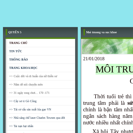
QUYỂN 5
Moi truong va suc khoe
TRANG CHỦ
TIN TỨC
21/01/2018
THÔNG BÁO
MÔI TR
TRANG KHOA HỌC
=> Cuộc đời và di huấn của nữ thiền sư
=> Năm dê nói chuyện mèo
=> 31 ngày rong chơi... 170 -171
Thời tuổi trẻ th
=> Cây sơ ri Gò Công
trung tâm phải là
sứ
chính là bận tâm nhấ
=> Tái cơ cấu sản xuất lúa gạo VN
ngân sách hàng năm
=> Nhà sáng chế laser Charles Townes qua đời
nước nhiều nhất chín
=> Tai nạn hạt nhân
Xã hội Tây phươn