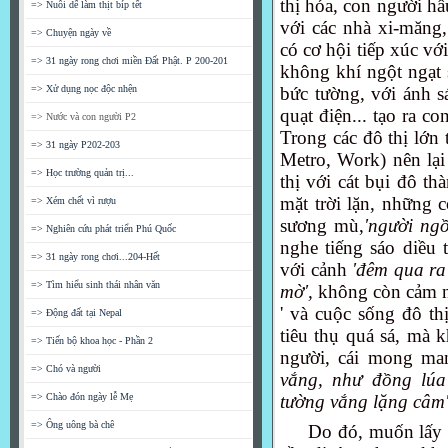
thị hóa, con người hầ
=> Nuôi dế làm thịt bíp tết
với các nhà xi-măng
=> Chuyện ngày về
có cơ hội tiếp xúc vớ
=> 31 ngày rong chơi miền Đất Phật. P 200-201
không khí ngột ngạt 
=> Xử dụng nọc độc nhện
bức tường, với ánh s
quạt điện... tạo ra c
=> Nước và con người P2
Trong các đô thị lớn
=> 31 ngày P202-203
Metro, Work) nên lại
=> Học trường quản trị...
thị với cát bụi đô t
mặt trời lặn, những 
=> Xém chết vì rượu
sương mù,
'người ng
=> Nghiên cứu phát triển Phú Quốc
nghe tiếng sáo diều 
=> 31 ngày rong chơi...204-Hết
với cảnh
'đêm qua ra
=> Tìm hiểu sinh thái nhân văn
mờ',
không còn cảm n
' và cuộc sống đô thị
=> Động đất tại Nepal
tiêu thụ quá sá, mà 
=> Tiến bộ khoa học - Phần 2
người, cái mong ma
=> Chó và người
vắng, như đồng lúa
=> Chào đón ngày lễ Mẹ
tường vắng lặng câm'
=> Ông uông bà chê
Do đó, muốn lấy l