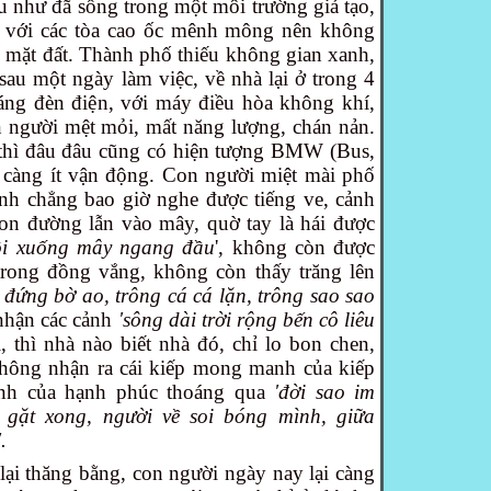
u như đã sống trong một môi trường giả tạo,
, với các tòa cao ốc mênh mông nên không
i mặt đất. Thành phố thiếu không gian xanh,
sau một ngày làm việc, về nhà lại ở trong 4
áng đèn điện, với máy điều hòa không khí,
on người mệt mỏi, mất năng lượng, chán nản.
 thì đâu đâu cũng có hiện tượng BMW (Bus,
 càng ít vận động. Con người miệt mài phố
hành chẳng bao giờ nghe được tiếng ve, cảnh
con đường lẫn vào mây, quờ tay là hái được
ồi xuống mây ngang đầu
', không còn được
trong đồng vắng, không còn thấy trăng lên
 đứng bờ ao, trông cá cá lặn, trông sao sao
hận các cảnh
'sông dài trời rộng bến cô liêu
, thì nhà nào biết nhà đó, chỉ lo bon chen,
không nhận ra cái kiếp mong manh của kiếp
nh của hạnh phúc thoáng qua
'đời sao im
 gặt xong, người về soi bóng mình, giữa
.
ại thăng bằng, con người ngày nay lại càng