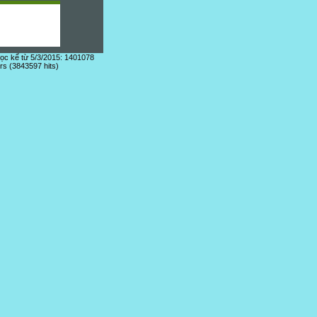
đọc kể từ 5/3/2015: 1401078
ors (3843597 hits)