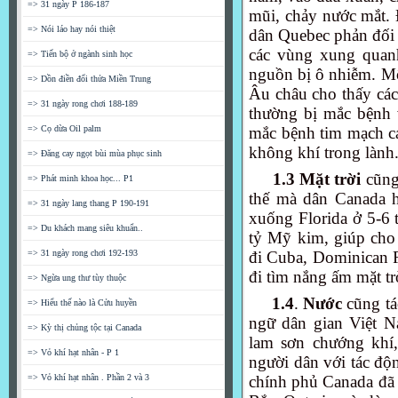
=> 31 ngày P 186-187
mũi, chảy nước mắt. 
=> Nói láo hay nói thiệt
dân Quebec phản đối s
các vùng xung quan
=> Tiến bộ ở ngành sinh học
nguồn bị ô nhiễm. Mộ
=> Dồn điền đổi thửa Miền Trung
Âu châu cho thấy các
=> 31 ngày rong chơi 188-189
thường bị mắc bệnh 
=> Cọ dừa Oil palm
mắc bệnh tim mạch c
không khí trong lành
=> Đăng cay ngọt bùi mùa phục sinh
1.3
Mặt trời
cũng
=> Phát minh khoa học... P1
thế mà dân Canada h
=> 31 ngày lang thang P 190-191
xuống Florida ở 5-6 
=> Du khách mang siêu khuẩn..
tỷ Mỹ kim, giúp cho 
=> 31 ngày rong chơi 192-193
đi Cuba, Dominican 
đi tìm nắng ấm mặt tr
=> Ngừa ung thư tùy thuộc
1.4
.
Nước
cũng tá
=> Hiểu thế nào là Cửu huyền
ngữ dân gian Việt 
=> Kỳ thị chủng tộc tại Canada
lam sơn chướng khí
=> Vỏ khí hạt nhân - P 1
người dân với tác độ
=> Vỏ khí hạt nhân . Phần 2 và 3
chính phủ Canada đã 