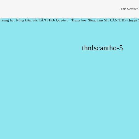
This website w
Trung hoc Nông Lâm Súc CẦN THƠ- Quyển 5 _Trung hoc Nông Lâm Súc CẦN THƠ- Quyển 
thnlscantho-5