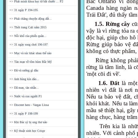
Bắc Ontario vì dòn
=> Phát minh khoa học từ bắt chước ... P2
Canada hàng ngàn n
=> 31 ngày P 194-195
Trái Đất', đủ thấy tầ
=> Phải chăng chuyện động đất...
1.5. Rừng cây
cũ
=> Thời trang Cali năm 2015
vậy là vì rừng tỏa ra
=> Nỗi khổ của phiến quân...
độc hại, giúp cho hô
Rừng giúp bảo vệ đấ
=> 31 ngày rong chơi 196-197
không có thực phẩm, 
=> Mục và súc khác nhau thế nào
Rừng không phải 
=> Tản mạn về tôm hùm Bắc Mỹ
rừng là tâm linh, là c
=> Đã và sướng gì đâu
'một cõi đi về'.
=> Anh hùng kín đáo...
1.6. Đất
là một 
=> Dã man, tàn nhẫn...
nhiên vì đất là nơi 
Nếu ta bảo vệ đất, c
=> Nước và con người P1
khỏi khát. Nếu ta làm
=> Discreet hero - Vargas Llosa
mầu sẽ thiệt hại, gây
=> 31 ngày P 198-199
hàng chục, hàng tră
=> Khi Bác sỷ bị ung thư não
Trên kia là nhữ
=> Kỹ thuật sinh học Crispr
nhiên. Với cảnh phố 