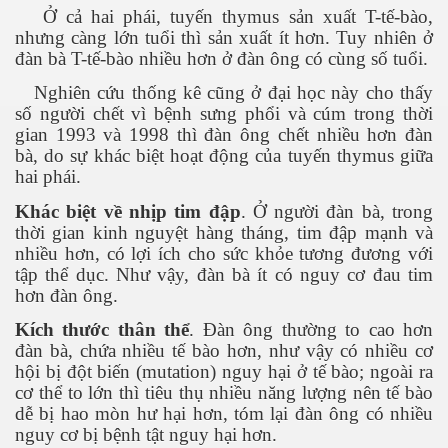
Ở cả hai phái, tuyến thymus sản xuất T-tế-bào,
nhưng càng lớn tuổi thì sản xuất ít hơn. Tuy nhiên ở
đàn bà T-tế-bào nhiều hơn ở đàn ông có cùng số tuổi.
Nghiên cứu thống kê cũng ở đại học này cho thấy
số người chết vì bệnh sưng phổi và cúm trong thời
gian 1993 và 1998 thì đàn ông chết nhiều hơn đàn
bà, do sự khác biệt hoạt động của tuyến thymus giữa
hai phái.
Khác biệt về nhịp tim đập
. Ở người đàn bà, trong
thời gian kinh nguyệt hàng tháng, tim đập mạnh và
nhiều hơn, có lợi ích cho sức khỏe tương đương với
tập thể dục. Như vậy, đàn bà ít có nguy cơ đau tim
hơn đàn ông.
Kích thước thân thể
. Đàn ông thường to cao hơn
đàn bà, chứa nhiều tế bào hơn, như vậy có nhiều cơ
hội bị đột biến (mutation) nguy hại ở tế bào; ngoài ra
cơ thể to lớn thì tiêu thụ nhiều năng lượng nên tế bào
c ... P2
dễ bị hao mòn hư hại hơn, tóm lại đàn ông có nhiều
nguy cơ bị bệnh tật nguy hại hơn.