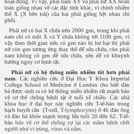
hoạt-động. Vì vậy, phái nam XY và phái nữ XX hoàn
toàn giống nhau về các đặc tính khác, vì chính nhiễm
thể X (X bên trái) của hai phái giống hệt nhau chi
ng và ĐBCL
phối
.
Phái nữ có hai X chứa trên 2000 gen, trong khi phái
nam chỉ có một X và Y chứa không tới 1100 gen, vì
vậy theo thời gian nếu có gen nào bị hư hại thì phái
nữ còn gen tương ứng thay thế để sửa chửa, còn phái
nam không có gen để sửa chửa, nên dễ có khuynh
hướng nguy cơ bịnh tật.
Phái nữ có hệ thống miễn nhiễm tốt hơn phái
nam
. Các nghiên cứu ở Đại Học Y Khoa Imperial
College School of Medicine ở London cho biết đàn
bà được sinh ra có hệ thống miễn nhiễm rất mạnh bảo
vệ cơ thể chống bệnh tật ở tuổi xế chiều. Các nhà
khoa học ở đại học này nghiên cứu T-tế-bào trong
bạch huyết cầu
(T-cell,
T-lymphocytes
) ở 46 đàn ông
và đàn bà khỏe mạnh trong lứa tuổi 20 đến 62. T-tế-
bào
bảo vệ cơ thể chống cự lại các mầm bệnh chết
người như vi trùng, virus và nấm.
inh