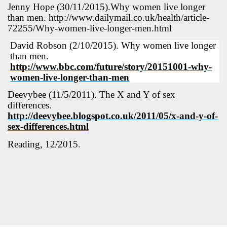
Jenny Hope (30/11/2015).Why women live longer
than men. http://www.dailymail.co.uk/health/article-
72255/Why-women-live-longer-men.html
ốc
David Robson (2/10/2015). Why women live longer
than men.
http://www.bbc.com/future/story/20151001-why-
women-live-longer-than-men
Deevybee (11/5/2011). The X and Y of sex
differences.
http://deevybee.blogspot.co.uk/2011/05/x-and-y-of-
sex-differences.html
Reading, 12/2015
.
c