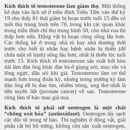
Kích thích tố testosterone làm giảm thọ
. Một thống
kê dựa vào lịch sử ở triều đình Triều Tiên vào thế kỷ
19 cho thấy 81 thái giám bị hoạn trước tuổi 15 đều có
tuổi thọ trung bình trên 70, trong khi các quan khác
trong triều đình chỉ thọ trung bình 50, còn nhà vua thì
thấp hơn nữa. Động vật bị hoạn cũng sống lâu hơn.
Các thống kê ở trong nhà tù hay nhà thương thời
trước cho biết tù nhân hay bệnh nhân bị thiến (để
chửa một số bịnh) sống lâu hơn, nhất là thiến lúc tuổi
trước 15. Kích thích tố testosterone sản xuất bởi hòn
dái làm đàn ông khác đàn bà ở giọng nói, mọc râu và
lông ngực, đầu sói khi già. Testosterone làm cơ thể
mạnh hơn trong đoản kỳ, nhưng trong trường kỳ làm
đàn ông dễ bị đau tim, nhiễm trùng, ung thư nhất là
tiền tuyến liệt (prostate cancer) về sau. Testosterone
cũng làm tế bào mau già nua.
Kích thích tố phái nữ oestrogen là một chất
“chống oxit hóa” (antioxidant)
. Oestrogen tẩy sạch
các độc tố trong tế bào. Thí nghiệm ở động vật, giải
phẫu cắt bỏ bộ trứng, không còn sản xuất oestrogen,