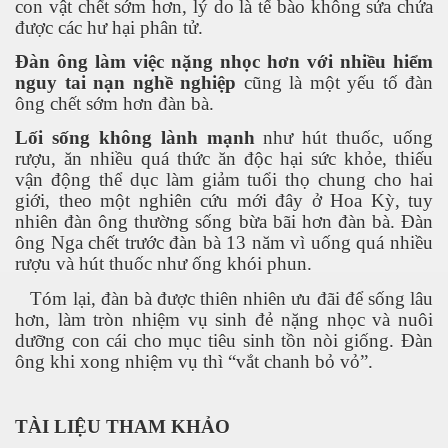
con vật chết sớm hơn, lý do là tế bào không sửa chửa
được các hư hại phân tử.
Đàn ông làm việc nặng nhọc hơn với nhiều hiểm
nguy tai nạn
nghề nghiệp
cũng là một yếu tố đàn
ông chết sớm hơn đàn bà.
Lối sống không lành mạnh
như hút thuốc, uống
rượu, ăn nhiều quá thức ăn độc hại sức khỏe, thiếu
vận động thể dục làm giảm tuổi thọ chung cho hai
giới, theo một nghiên cứu mới đây ở Hoa Kỳ, tuy
nhiên đàn ông thường sống bừa bãi hơn đàn bà. Đàn
ông Nga chết trước đàn bà 13 năm vì uống quá nhiều
rượu và hút thuốc như ống khói phun.
ật. P 200-201
Tóm lại, đàn bà được thiên nhiên ưu đãi để sống lâu
hơn, làm tròn nhiệm vụ sinh đẻ nặng nhọc và nuôi
dưỡng con cái cho mục tiêu sinh tồn nòi giống. Đàn
ông khi xong nhiệm vụ thì “vắt chanh bỏ vỏ”.
TÀI LIỆU THAM KHẢO