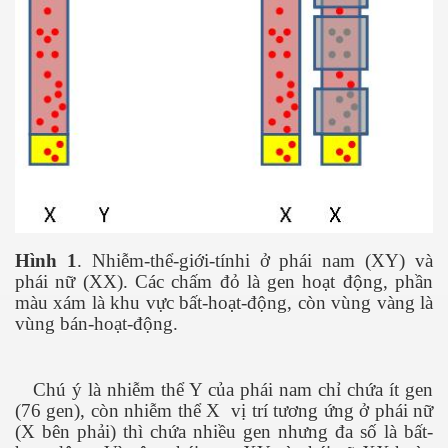
 hôm nay
Hình 1
. Nhiễm-thể-giới-tínhi ở phái nam (XY) và
phái nữ (XX). Các chấm đỏ là gen hoạt động, phần
màu xám là khu vực bất-hoạt-động, còn vùng vàng là
vùng bán-hoạt-động.
Chú ý là nhiễm thể Y của phái nam chỉ chứa ít gen
(76 gen), còn nhiễm thể X
vị trí tương ứng ở phái nữ
(X bên phải) thì chứa nhiều gen nhưng đa số là bất-