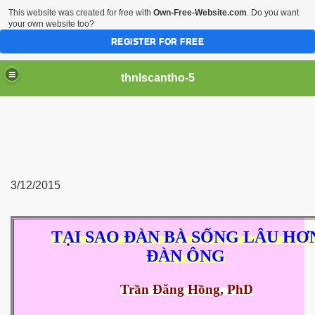
This website was created for free with
Own-Free-Website.com
. Do you want
your own website too?
REGISTER FOR FREE
thnlscantho-5
3/12/2015
iền sư
TẠI SAO ĐÀN BÀ SỐNG LÂU HƠ
ĐÀN ÔNG
Trần Đăng Hồng, PhD