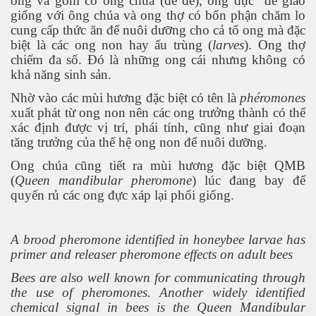
ong và gồm có ong chúa (để đẻ), ong đực
để giao
giống với ông chúa và ong thợ có bổn phận chăm lo
cung cấp thức ăn để nuôi dưỡng cho cả tổ ong mà đặc
biệt là các ong non hay ấu trùng (
larves
). Ong thợ
chiếm đa số. Đó là những ong cái nhưng không có
khả năng sinh sản.
Nhờ vào các mùi hương đặc biệt có tên là
phéromones
xuất phát từ ong non nên các ong trưởng thành có thể
Phần 2
xác định được vị trí, phái tính, cũng như giai đoạn
tăng trưởng của thế hệ ong non để nuôi dưỡng.
Ong chúa cũng tiết ra mùi hương đặc biệt QMB
(
Queen mandibular pheromone
) lúc đang bay để
quyến rủ các ong đực xáp lại phối giống.
A brood pheromone identified in honeybee larvae has
primer and releaser pheromone effects on adult bees
Bees are also well known for communicating through
the use of pheromones. Another widely identified
chemical signal in bees is the Queen Mandibular