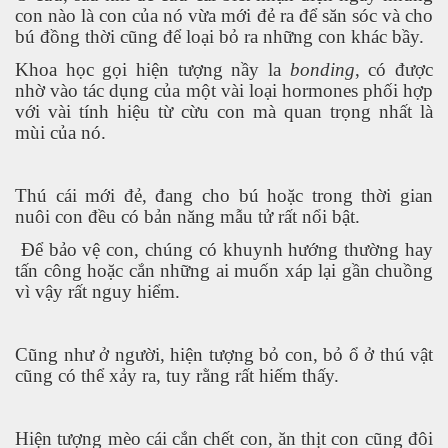
Kepler-452b
con nào là con của nó vừa mới đẻ ra để săn sóc và cho
bú đồng thời cũng để loại bỏ ra những con khác bầy.
Khoa học gọi hiện tượng nầy la
bonding
, có được
nhờ vào tác dụng của một vài loại hormones phối hợp
khỏe không?
với vài tính hiệu từ cừu con mà quan trọng nhất là
mùi của nó.
Thú cái mới đẻ, đang cho bú hoặc trong thời gian
nuôi con đều có bản năng mẫu tử rất nổi bật.
Để bảo vệ con, chúng có khuynh hướng thường hay
tấn công hoặc cắn những ai muốn xáp lại gần chuồng
vì vậy rất nguy hiểm.
Cũng như ở người, hiện tượng bỏ con, bỏ ổ ở thú vật
cũng có thể xảy ra, tuy rằng rất hiếm thấy.
Hiện tượng mèo cái cắn chết con, ăn thịt con cũng đôi