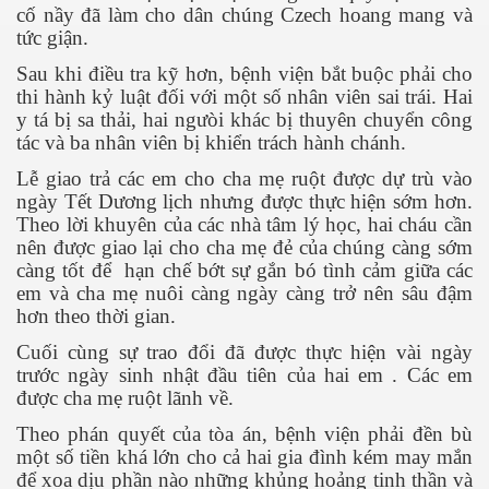
cố nầy đã làm cho dân chúng Czech hoang mang và
tức giận.
Sau khi điều tra kỹ hơn, bệnh viện bắt buộc phải cho
ốc
thi hành kỷ luật đối với một số nhân viên sai trái. Hai
y tá bị sa thải, hai ngưòi khác bị thuyên chuyển công
tác và ba nhân viên bị khiển trách hành chánh.
Lễ giao trả các em cho cha mẹ ruột được dự trù vào
ngày Tết Dương lịch nhưng được thực hiện sớm hơn.
Theo lời khuyên của các nhà tâm lý học, hai cháu cần
nên được giao lại cho cha mẹ đẻ của chúng càng sớm
càng tốt để
hạn chế bớt sự gắn bó tình cảm giữa các
em và cha mẹ nuôi càng ngày càng trở nên sâu đậm
hơn theo thời gian.
Cuối cùng sự trao đổi đã được thực hiện vài ngày
trước ngày sinh nhật đầu tiên của hai em . Các em
được cha mẹ ruột lãnh về.
Theo phán quyết của tòa án, bệnh viện phải đền bù
một số tiền khá lớn cho cả hai gia đình kém may mắn
c
để xoa dịu phần nào những khủng hoảng tinh thần và