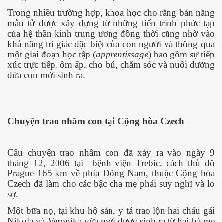
Trong nhiều trường hợp, khoa học cho rằng bản năng
mẫu tử được xây dựng từ những tiến trình phức tạp
của hệ thần kinh trung ương đồng thời cũng nhờ vào
khả năng tri giác đặc biệt của con người và thông qua
một giai đoạn học tập (
apprentissage
) bao gồm sự tiếp
xúc trực tiếp, ôm ấp, cho bú, chăm sóc và nuôi dưỡng
đứa con mới sinh ra.
Chuyện trao nhầm con tại Cộng hòa Czech
Câu chuyện trao nhầm con đã xảy ra vào ngày 9
tháng 12, 2006 tại
bệnh viện Trebic, cách thủ đô
Prague 165 km về phía Đông Nam, thuộc Cộng hòa
Czech đã làm cho các bậc cha mẹ phải suy nghĩ và lo
sợ.
c ... P2
Một bữa nọ, tại khu hộ sản, y tá trao lộn hai cháu gái
Nikola và Veronika vừa mới được sinh ra từ hai bà mẹ