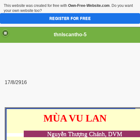
This website was created for free with
Own-Free-Website.com
. Do you want
your own website too?
REGISTER FOR FREE
thnlscantho-5
1
7/8/2916
iền sư
MÙA VU LAN
Nguyễn Thượng Chánh, DV