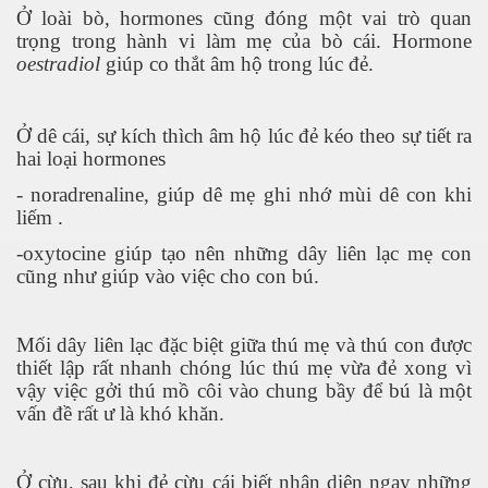
Ở loài bò, hormones cũng đóng một vai trò quan
trọng trong hành vi làm mẹ của bò cái. Hormone
oestradiol
giúp co thắt âm hộ trong lúc đẻ.
Ở dê cái, sự kích thìch âm hộ lúc đẻ kéo theo sự tiết ra
hai loại hormones
- noradrenaline, giúp dê mẹ ghi nhớ mùi dê con khi
liếm .
-oxytocine giúp tạo nên những dây liên lạc mẹ con
cũng như giúp vào việc cho con bú.
Mối dây liên lạc đặc biệt giữa thú mẹ và thú con được
thiết lập rất nhanh chóng lúc thú mẹ vừa đẻ xong vì
vậy việc gởi thú mồ côi vào chung bầy để bú là một
vấn đề rất ư là khó khăn.
Ở cừu, sau khi đẻ cừu cái biết nhận diện ngay những