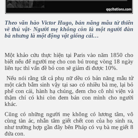
 Listeria
Theo văn hào Victor Hugo, bản năng mẫu tử thiên
về thú vật- Người mẹ không còn là một người đàn
 làm gì?
bà nhưng là một động vật giống cái…
Một khảo cứu thực hiện tại Paris vào năm 1850 cho
biết nếu để người mẹ cho con bú trong vòng 18 ngày
liên tục thì vấn đề bỏ con sẽ giảm đi được 10%.
ng ngọt
Nếu nói rằng tất cả phụ nữ dều có bản năng mẫu tử
một cách bẫm sinh vậy tại sao có nhiều bà mẹ, lại bỏ
phế con cái, hành hạ chúng, đem cho cô nhi viện và
thậm chí có khi còn đem bán con mình cho người
khác.
Cũng có những người mẹ không có lương tâm, vô
cùng tàn ác, nhẫn tâm giết chết con của họ sinh ra,
ợng ở Hoa Kỳ năm 2015
như trường hợp gần đây bên Pháp có vụ bà mẹ giết 8
đứa con.
ệt