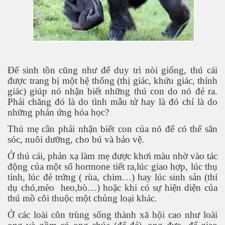
Để sinh tồn cũng như để duy trì nòi giống, thú cái
được trang bị một hệ thống (thị giác, khứu giác, thính
giác) giúp nó nhận biết những thú con do nó đẻ ra.
Phải chăng đó là do tình mẫu tử hay là đó chỉ là do
những phản ứng hóa học?
Thú mẹ cần phải nhận biết con của nó để có thể săn
sóc, nuôi dưỡng, cho bú và bảo vệ.
Ở thú cái, phản xạ làm mẹ được khơi màu nhờ vào tác
động của một số hormone tiết ra,lúc giao hợp, lúc thụ
tinh, lúc đẻ trứng ( rùa, chim…) hay lúc sinh sản (thí
 - Phần 1
dụ chó,mèo
heo,bò…) hoặc khi có sự hiện diện của
thú mồ côi thuộc một chủng loại khác.
Ở các loài côn trùng sống thành xã hội cao như loài
rgue Pháp