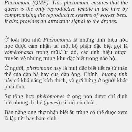
Pheromone (QMP). This pheromone ensures that the
queen is the only reproductive female in the hive by
compromising the reproductive systems of worker bees.
It also provides an attractant signal to the drones
.
Ở loài hũu nhũ
Phéromones
là những tính hiệu hóa
học được cảm nhận tại một bộ phận đặc biệt gọi là
voméronasal
trong mũi.Từ đó, các tính hiệu được
đường
truyền về những trung khu đặc biệt trong não bộ.
Ở người,
phéromone
hay là mùi đặc biêt tiết ra từ thân
thể của đàn bà hay của đàn ông. Chính
hương tình
nầy có khả năng kích thích, và gợi hứng ở người khác
phái tính.
Sự tổng hợp
phéromones
ở ong non được chỉ định
bởi những di thể (
genes
) cá biệt của loài.
Bản năng ong thợ nhận biết ấu trùng có thể được xem
là lập tức hay bẩm sinh.