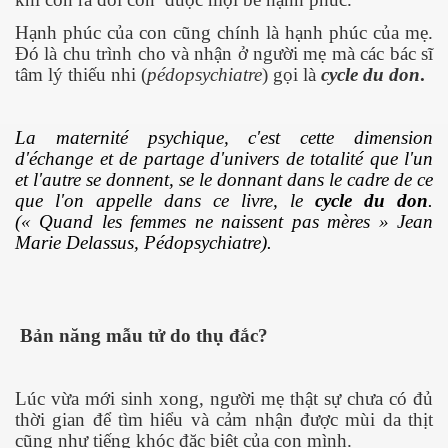
Hạnh phúc của con cũng chính là hạnh phúc của mẹ.
Đó là chu trình cho và nhận ở người mẹ mà các bác sĩ
ng và ĐBCL
tâm lý thiếu nhi (
pédopsychiatre
) gọi là
cycle du don
.
La maternité psychique, c'est cette dimension
d'échange et de partage d'univers de totalité que l'un
et l'autre se donnent, se le donnant dans le cadre de ce
que l'on appelle dans ce livre, le
cycle du don
.
(« Quand les femmes ne naissent pas mères » Jean
Marie Delassus, Pédopsychiatre).
Bản năng mẫu tử do thụ đắc?
Lúc vừa mới sinh xong, người mẹ thật sự chưa có đủ
thời gian để tìm hiểu và cảm nhận được mùi da thịt
inh
cũng như tiếng khóc đặc biệt của con mình.