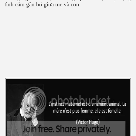
tình cảm gắn bó giữa mẹ và con.
uyết áp
...
c
 đâu