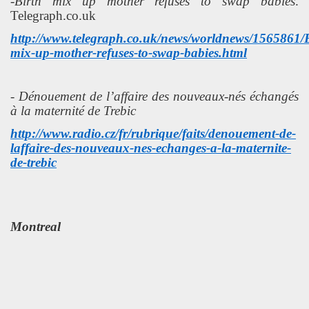
-Birth mix up mother refuses to swap babies
.
Telegraph.co.uk
ú y
http://www.telegraph.co.uk/news/worldnews/1565861/B
mix-up-mother-refuses-to-swap-babies.html
-
Dénouement de l’affaire des nouveaux-nés échangés
à la maternité de Trebic
http://www.radio.cz/fr/rubrique/faits/denouement-de-
laffaire-des-nouveaux-nes-echanges-a-la-maternite-
khí nhà kiếng
de-trebic
Montreal