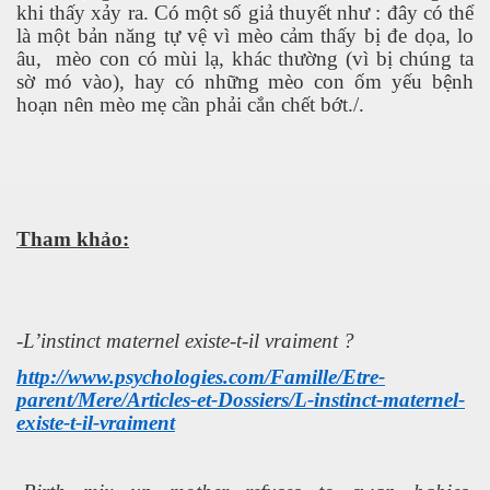
khi thấy xảy ra. Có một số giả thuyết như : đây có thể
kỹ nghệ thực phẩm
là một bản năng tự vệ vì mèo cảm thấy bị đe dọa, lo
âu,
mèo con có mùi lạ, khác thường (vì bị chúng ta
n tại và tương lai
sờ mó vào), hay có những mèo con ốm yếu bệnh
hoạn nên mèo mẹ cần phải cắn chết bớt./.
n 2
Tham khảo:
2
-
L’instinct maternel existe-t-il vraiment ?
http://www.psychologies.com/Famille/Etre-
parent/Mere/Articles-et-Dossiers/L-instinct-maternel-
existe-t-il-vraiment