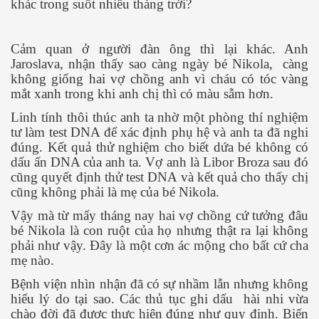
khác trong suốt nhiều tháng trời?
Cảm quan ở người đàn ông thì lại khác. Anh
Jaroslava, nhận thấy sao càng ngày bé Nikola,
càng
không giống hai vợ chồng anh vì cháu có tóc vàng
mắt xanh trong khi anh chị thì có màu sẫm hơn.
Linh tính thôi thúc anh ta nhờ một phòng thí nghiệm
tư làm test DNA để xác định phụ hệ và anh ta đã nghi
đúng. Kết quả thử nghiệm cho biết dứa bé không có
dấu ấn DNA của anh ta. Vợ anh là Libor Broza sau đó
cũng quyết định thử test DNA và kết quả cho thấy chị
cũng không phải là mẹ của bé Nikola.
ật. P 200-201
Vậy mà từ mấy tháng nay hai vợ chồng cứ tưởng đâu
bé Nikola là con ruột của họ nhưng thật ra lại không
phải như vậy. Đây là một cơn ác mộng cho bất cứ cha
mẹ nào.
Bệnh viện nhìn nhận đã có sự nhầm lẫn nhưng không
hiểu lý do tại sao. Các thủ tục ghi dấu
hài nhi vừa
chào đời đã được thực hiện đúng như quy định. Biến