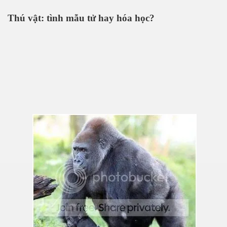
Thú vật: tình mẫu tử hay hóa học?
n Văn Đạt
ông Mers-CoV
 cho sức khỏe