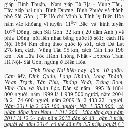
giáp
Bình Thuận,
Nam giáp Bà Rịa – Vũng Tàu,
Tây giáp hai tỉnh
Bình Dương, Bình Phước và thành
phố Sài Gòn
( TP Hồ chí Minh ). Tỉnh lỵ Biên Hòa
0
nằm vào khỏang vĩ tuyến
11
7’ Bắc
và
kinh tuyến
0
107
Đông, cách Sài Gòn
32 km ( 20 dặm Anh ) về
 hôm nay
phía
Đông
nối liền nhau bằng quốc lộ số1;
cách Hà
Nội 1684 Km cũng theo quốc lộ số1, cách Đà Lạt
278 km, cách
Vũng Tàu 95 km, cách Cần Thơ 198
km .
Xe Lữa Tốc Hành Thống Nhất - Express Train
Hà Nội- Sài Gòn, ngưng ở Biên Hòa.
Tỉnh Đồng Nai hiện nay
gồm
10 quận:
Cẫm Mỹ, Định Quán, Long Khánh, Long Thành,
Nhơn Trạch, Tân Phú, Thống Nhất, Trảng Bom,
Vĩnh Cửu và Xuân Lộc
. Dân số năm 1995 là 1884
800 người, năm 1999 là 1 989 500 người, năm 2004
là 2 174 600 người, năm 2009 là
2 483 221 người.
Năm 2011 là 2 665 100 người;
Nữ
1 353 900 , có
phần đông hơn Nam
1 311 200.
Mức tăng gia năm
2011 là 12 %
nên năm 2012 dân số đã
gần 3 triệu
người và năm 2014
có thể đã trên 3.5 triệu người ( ?