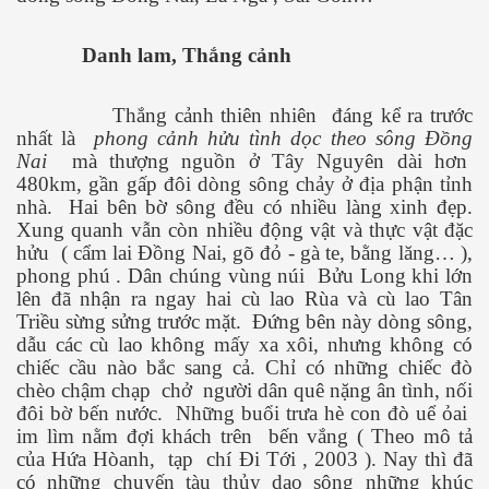
Danh lam, Thắng cảnh
Thắng cảnh thiên nhiên
đáng kể ra trước
nhất là
phong cảnh hửu tình dọc theo sông Đồng
Nai
mà thượng nguồn ở Tây Nguyên dài hơn
480km, gần gấp đôi dòng sông chảy ở địa phận tỉnh
nhà.
Hai bên bờ sông đều có nhiều làng xinh đẹp.
Xung quanh vẫn còn nhiều động vật và thực vật đặc
 làm tiêu chuẩn chọn bạn tình
hửu
( cẩm lai Đồng Nai, gõ đỏ - gà te, bằng lăng… ),
phong phú . Dân chúng vùng núi
Bửu Long khi lớn
lên đã nhận ra ngay hai cù lao Rùa và cù lao Tân
Triều sừng sửng trước mặt.
Đứng bên này dòng sông,
n
dẫu các cù lao không mấy xa xôi, nhưng không có
chiếc cầu nào bắc sang cả. Chỉ có những chiếc đò
cỗ đại - Phần 1
chèo chậm chạp
chở
người dân quê nặng ân tình, nối
đôi bờ bến nước.
Những buổi trưa hè con đò uể ỏai
im lìm nằm đợi khách trên
bến vắng ( Theo mô tả
của Hứa Hòanh,
tạp
chí Đi Tới , 2003 ). Nay thì đã
 hóa con người
có những chuyến tàu thủy dạo sông những khúc