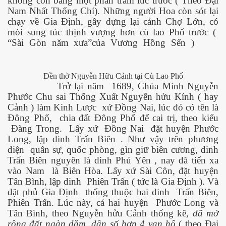
không còn bằng một phần trăm lúc trước ( Theo Đại
Nam Nhất Thống Chí). Những người Hoa còn sót lại
chạy về Gia Định, gầy dựng lại cảnh Chợ Lớn, có
mòi sung túc thịnh vượng hơn cù lao Phố trước (
“Sài Gòn năm xưa”của Vương Hồng Sển )
Đền thờ Nguyễn Hữu Cảnh tại Cù Lao Phố
Trở lại năm
1689, Chúa Minh Nguyễn
Phước Chu sai Thống Xuất Nguyễn hửu Kính ( hay
Cảnh ) làm Kinh Lược
xứ Đồng Nai, lúc đó có tên là
Đông Phố,
chia đất Đông Phố để cai trị, theo kiểu
Đàng Trong.
Lấy xứ
Đồng Nai
đặt huyện Phước
n Văn Đạt
Long, lập dinh Trấn Biên . Như vậy trên phương
diện
quân sự, quốc phòng, gìn giữ biên cương, dinh
Trấn Biên nguyên là dinh Phú Yên , nay đã tiến xa
vào Nam
là Biên Hòa. Lấy xứ Sài Côn, đặt huyện
ông Mers-CoV
Tân Bình, lập dinh
Phiên Trấn ( tức là Gia Định ). Và
đặt phủ Gia Định
thống thuộc hai dinh
Trấn Biên,
 cho sức khỏe
Phiên Trấn. Lúc này, cả hai huyện
Phước Long và
Tân Bình, theo Nguyễn hửu Cảnh thống kê,
đã mở
rộng đất ngàn dặm, dân số hơn 4 vạn hộ
( theo Đại