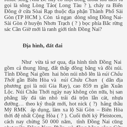
gọi là sông Lòng Tảo( Long Tàu ? ), chảy ra Biển
ào năm 2030
Đông ở cửa Sòai Rạp thuộc địa phận Thành Phố Sài
Gòn (TP HCM ). Còn
tả ngạn
dòng sông Đồng Nai-
Sài Gòn ở huyện Nhơn Trạch ( ? ) bọc phía Bắc rừng
sác Cần Giờ mới là ranh giới tỉnh Đồng Nai?
Địa hình, đất đai
ui
Như
vừa tả sơ qua, địa hình tỉnh Đồng Nai
gồm cả thung lũng, đất thấp đồng bằng và đồi núi.
dân tộc
Tỉnh Đồng Nai gồm
hai hòn núi nhô lên là
núi Châu
Thới
gần Biên Hòa và
núi Chứa Chan
( dân địa
phương gọi là núi Gia Ray), cao 859 m gần Xuân
Lộc. Núi Châu Thới ngày nay không còn nữa, bị san
li
phẳng lấy đá tán nhỏ trải đá trộn lẫn cát, nhựa
đường… theo kỷ thuật mới, hot nick ( ?)
hảng thầu
Mỹ RMK
áp dụng, làm xa lộ Sài Gòn – Biên Hòa
thời đệ nhất Cộng Hòa ( ? ). Cuối thời kỳ Pleistocen,
cách nay chừng 50 000 năm,
tỉnh Đồng Nai cũng