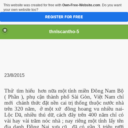
This website was created for free with
Own-Free-Website.com
. Do you want
your own website too?
REGISTER FOR FREE
thnlscantho-5
23/8/2015
Thử
tìm hiểu
hơn nữa một tỉnh miền Đông Nam Bộ
iền sư
( Phần ), phụ cận thành phố Sài Gòn, Việt Nam chỉ
mới
chánh thức đặt nền cai trị thống thuộc nước nhà
trên 320 năm,
ở một xứ
đồng hoang vu nhiều nai-
Lộc Dã, nhiều thú dữ, cách đây trên 400 năm chỉ có
vài hay vài trăm nóc nhà ; nay riêng một tỉnh lấy tên
địa danh Đồng Nai xưa cũ
đã có gần 3 triệu rưỡi