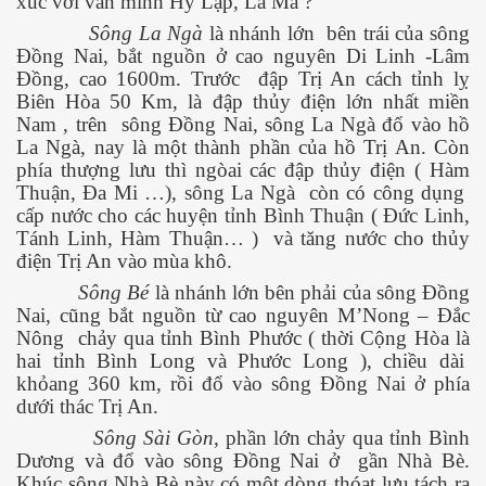
xúc với văn minh Hy Lạp, La Mã ?
Bình làm gì?
Sông La Ngà
là nhánh lớn
bên trái của sông
Đồng Nai, bắt nguồn ở cao nguyên Di Linh -Lâm
Đồng, cao 1600m. Trước
đập Trị An cách tỉnh lỵ
Biên Hòa 50 Km, là đập thủy điện lớn nhất miền
Nam , trên
sông Đồng Nai, sông La Ngà đổ vào hồ
La Ngà, nay là một thành phần của hồ Trị An. Còn
iệt đới
phía thượng lưu thì ngòai các đập thủy điện ( Hàm
Thuận, Đa Mi …), sông La Ngà
còn có công dụng
tại hải ngoại
cấp nước cho các huyện tỉnh Bình Thuận ( Đức Linh,
Tánh Linh, Hàm Thuận… )
và tăng nước cho thủy
điện Trị An vào mùa khô.
ngủ
Sông Bé
là nhánh lớn bên phải của sông Đồng
Nai, cũng bắt nguồn từ cao nguyên M’Nong – Đắc
 là gì đây ?
Nông
chảy qua tỉnh Bình Phước ( thời Cộng Hòa là
hai tỉnh Bình Long và Phước Long ), chiều dài
khỏang 360 km, rồi đổ vào sông Đồng Nai ở phía
dưới thác Trị An.
Sông Sài Gòn
, phần lớn chảy qua tỉnh Bình
Dương và đổ vào sông Đồng Nai ở
gần Nhà Bè.
Khúc sông Nhà Bè này có một dòng thóat lưu tách ra