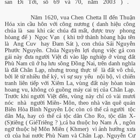
san Đi Tới, số 69 và 70, năm 2003 ) .
Năm 1620, vua Chen Chetta II đến Thuận
Hóa xin cầu hôn với công nương ( danh hiệu công
chúa là
sau khi các chúa đã mất, được truy
phong
hòang đế )
Ngọc Vạn
( khi trở thành hòang hậu tên
là
Ang Cuv
hay Đam Sát ), con chúa Sải Nguyễn
Phước Nguyên. Chúa Nguyễn lợi dụng việc gả con
gái này đưa người Việt đi vào lập nghiệp ở vùng đất
Phù Nam cũ ở hạ lưu sông Đồng Nai, trên danh nghĩa
là đất Chân Lạp, nhưng trong thực tế
là đất vô chủ,
bởi lẽ từ nhiều thế kỷ, vì sự suy yếu
nội bộ, vì chiến
tranh liên tiếp với Xiêm La, vùng đất này hòan toàn
ật. P 200-201
hoang vu, không có guồng máy cai trị của Chân Lạp.
Trước khi người Việt đến, vùng này chỉ có vài mươi
nóc
nhà
người Miên- Môn, theo nhà văn quê quán
Biên Hòa Bình Nguyên Lộc còn có thể cả người
tộc
dân Mạ, hay có thể cả tộc dân Cho Ro, tộc dân X-
(S)tiêng ( GiẻTriêng ? ),cả ba thuộc họ Nam Á , ngôn
ngữ thuộc hệ Môn Miên ( Khmer)
vì ảnh hưởng xưa
cũ của hai nước Phù Nam và Chân Lạp. Nguyễn Cư