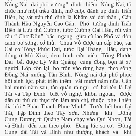
Nông Nại
đại phố vương”
định chiếm
Nông Nại, tổ
chức như một triều đình, mở cuộc đánh úp dinh Trấn
 Listeria
Biên, hạ sát trấn thủ dinh là Khâm sai đại thần , Cẩn
Thành Hầu Nguyễn Cao Cẩn.
Phó
tướng dinh Trấn
 làm gì?
Biên là Lưu thủ Cường, tước Cường Oai Hầu, rút ván
cầu “ Chợ Đồn”
bắc
ngang
giữa cù lao Phố và đồn
canh bờ sông, cố thủ.
Chúa Vỏ được tin cấp báo, sai
Cai cơ Tống Phúc Đại, tước Đại Thắng
Hầu, đang
đóng ở Mô Xòai, đem binh cứu viện. Tống Phước
Đại
bắt được Lý Văn Quảng
cùng đồng bọn là 57
người. Lớp còn lại
bỏ trốn vào rừng hay
theo sông
ng ngọt
Đồng Nai xuống Tân Bình. Nông nại đại phố phục
hồi sinh lực, phát triễn thêm
vài mươi năm nữa. Gần
hai mươi năm sau, tàn quân rã ngũ
có hai tên là Lý
Tài và Tập Đình
biết vỏ nghệ, khôn ngoan,
được
dân du thủ du thực tôn làm anh chị, thuộc
phe Thiên
địa hội “ Phản Thanh Phục Minh”. Trước hết bọn Lý
Tài, Tập Đình theo Tây Sơn. Nhưng
khi
Đông
Cung Dương từ Quảng Nam chạy vào Qui Nhơn, Tài
ợng ở Hoa Kỳ năm 2015
và Đình
đến xin theo phò.
Đang lúc sa cơ,
Đông
Cung đải Tài và Đình như thượng khách và
khi
ệt