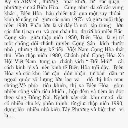
Kỳ và ARVN , thường
phát khởi
từ
các quận -
Kepler-452b
phường cư xá Biên Hòa.
Cũng như
đa số các vùng
khác , Biên Hòa
hậu chiến trải qua một suy thóai
kinh tế nặng nề
giữa các năm 1975
và giữa cuối thập
niên 1980. Phần lớn là vì đây là nơi
tập trung
lớn
khỏe không?
các dân tị nạn cũ
và con cháu họ
đã rời bỏ miền Bắc
Cọng sản
giữa thập niên 1950, Biên Hòa
là vị trí
một chống đối chánh quyền Cọng Sản
kích thước
nhỏ , những tháng kế tiếp
Việt Nam Cọng Hòa thất
thủ. Vào thập niên 1980, Chánh phủ Cọng Hòa Xã
Hội Việt Nam
tung ra
chánh sách “ Đổi Mới”
cải
cách kinh tế và
nền kinh tế Biên Hòa trổi dậy.
Biên
Hòa và các khu lân cận
đón nhận
tư bản
đầu tư
ngọai quốc số lượng lớn lao và
đô thị hóa mau
chóng.Về phía
tiêu khiển, thị xã Biên Hòa
gồm
nhiều công viên tiêu khiển , hộp đêm và tiệm ăn dọc
theo sông Đồng Nai. Ngành xây cất
khu cư xá
đã
có nhiều chu kỳ phồn thịnh
từ giữa thập niên 1990,
dựng lên
nhiều nhà kiểu Tây Phương và biệt thự-
vi
la …