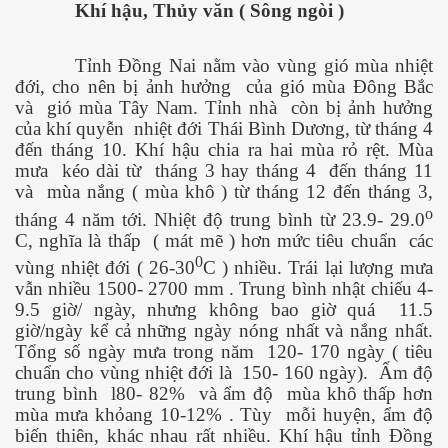
Khí hậu,
Thủy văn ( Sông ngòi )
kỹ nghệ thực phẩm
Tỉnh Đồng Nai nằm vào vùng gió mùa nhiệt
n tại và tương lai
đới, cho nên bị ảnh hưởng
của gió mùa Đông Bắc
và
gió mùa Tây Nam. Tỉnh nhà
còn bị ảnh hưởng
n 2
của khí quyễn
nhiệt đới Thái Bình Dương, từ tháng 4
đến tháng 10. Khí hậu chia ra hai mùa rỏ rệt. Mùa
mưa
kéo dài từ
tháng 3 hay tháng 4
đến tháng 11
và
mùa nắng ( mùa khô ) từ tháng 12 đến tháng 3,
o
tháng 4 năm tới. Nhiệt độ trung bình từ 23.9- 29.0
C, nghĩa là thấp
( mát mẽ ) hơn mức tiêu chuẩn
các
0
vùng nhiệt đới ( 26-30
C ) nhiều. Trái lại lượng mưa
2
vẫn nhiều 1500- 2700 mm . Trung bình nhật chiếu 4-
9.5 giờ/ ngày, nhưng không bao giờ quá
11.5
giờ/ngày kể cả những ngày nóng nhất và nắng nhất.
Tổng số ngày mưa trong năm
120- 170 ngày ( tiêu
chuẩn cho vùng nhiệt đới là
150- 160 ngày).
Ẩm độ
trung bình
l80- 82%
và ẩm độ
mùa khô thấp hơn
mùa mưa khỏang 10-12% . Tùy
mỗi huyện, ẩm độ
biến thiên, khác nhau rất nhiều. Khí hậu tỉnh Đồng