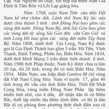
Lạp. Nặc Nguyên bỏ chạy, xin nộp đất miền Nam Gia
Định là Tầm Bôn và Lôi Lạp giảng hòa.
Năm
1768, cuộc Nam Tiến
của dân Việt
Nam kể như chấm dứt. Lảnh thổ Nam Kỳ lúc này
được chia thành 3 tỉnh : tỉnh Đồng Nai bao gồm các
vùng đất miền
Đông Nam Bộ, tỉnh Sài Gòn bao gồm
các vùng đất từ
sông Sài Gòn đến
cửa Cần Giờ
và
tỉnh Long Hồ bao gồm các
vùng đất miền Tây Nam
Bộ.
Năm 1808, dưới thời
Gia Long, Nam Kỳ được
đường
gọi là Gia Định Thành bao gồm 5 trấn: Hà Tiên, Vĩnh
Thạnh, Định Tường, Phiên An, Biên Hòa.
Năm 1834,
dưới thời Minh Mạng 5 trấn được biến thành
6 tỉnh
.
Năm 1988 thời Pháp thuộc, Nam Kỳ được chia ra làm
20 hạt, rồi 20 tỉnh, trong đó có tỉnh Biên Hòa. Năm
1954,
Miền Nam, sau hiệp định Genève để chỉ vùng
đất Việt Nam Cộng Hòa
Nam vĩ tuyến
17, gồm 40
tỉnh trong đó vẫn còn tỉnh Biên Hòa. Thời Đệ Nhất
Cọng Hòa, vùng miền Đông Nam Phần
lập thêm
nhiều tỉnh nhỏ, còn ít dân,
để nhận dân di cư Miền
Bắc, thiết lập nhiều địa điểm dinh điền
có lõi là dân
Bắc di cư, phỏng theo phương thức dinh điền xưa cũ