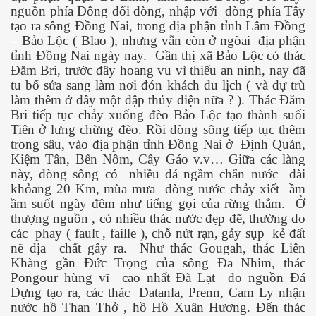
nguồn phía Đông đổi dòng, nhập với
dòng phía Tây
tạo ra sông Đồng Nai, trong địa phận tỉnh Lâm Đồng
– Bảo Lộc ( Blao ), nhưng vẫn còn ở ngòai
địa phận
n thế giới
tỉnh Đồng Nai ngày nay.
Gần thị xã Bảo Lộc có thác
Đăm Bri, trước đây hoang vu vì thiếu an ninh, nay đã
tu bổ sửa sang làm nơi đón khách du lịch ( và dự trù
làm thêm ở đây một đập thủy điện nữa ? ). Thác Đăm
Bri tiếp tục chảy xuống đèo Bảo Lộc tạo thành suối
Tiên ở lưng chừng đèo. Rồi dòng sông tiếp tục thêm
trong sâu, vào địa phận tỉnh Đồng Nai ở
Định Quán,
Kiệm Tân, Bến Nôm, Cây Gáo v.v… Giữa các làng
này, dòng sông có
nhiều đá ngầm chắn nước
dài
khỏang 20 Km, mùa mưa
dòng nước chảy xiết
ầm
ầm suốt ngày đêm như tiếng gọi của rừng thẳm.
Ở
thượng nguồn , có nhiều thác nước đẹp đẽ, thường do
 giới
các
phay ( fault , faille ), chỗ nứt rạn, gảy sụp
kẻ đất
nẽ địa
chất gây ra.
Như thác Gougah, thác Liên
Khàng gần Đức Trọng của sông Đa Nhim, thác
Pongour hùng vĩ
cao nhất Đà Lạt
do nguồn Đá
Dựng tạo ra, các thác
Datanla, Prenn, Cam Ly nhận
nước hồ Than Thở , hồ Hồ Xuân Hương. Đến thác
h