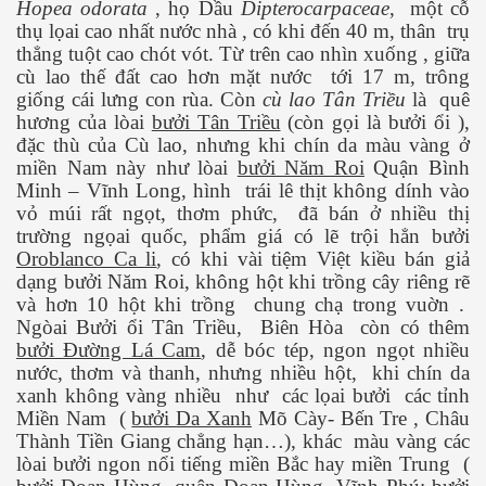
Hopea odorata
, họ Dầu
Dipterocarpaceae
,
một cỗ
thụ lọai cao nhất nước nhà , có khi đến 40 m, thân
trụ
huộc - P 1
thẳng tuột cao chót vót. Từ trên cao nhìn xuống , giữa
cù lao thế đất cao hơn mặt nước
tới 17 m, trông
anh
giống cái lưng con rùa. Còn
cù lao Tân Triều
là
quê
hương của lòai
bưởi Tân Triều
(còn gọi là bưởi ổi ),
năng
đặc thù của Cù lao, nhưng khi chín da màu vàng ở
miền Nam này như lòai
bưởi Năm Roi
Quận Bình
Minh – Vĩnh Long, hình
trái lê thịt không dính vào
vỏ múi rất ngọt, thơm phức,
đã bán ở nhiều thị
trường ngọai quốc, phẩm giá có lẽ trội hẳn bưởi
Oroblanco Ca li
, có khi vài tiệm Việt kiều bán giả
 Mỹ thời nay - Phần 1
dạng bưởi Năm Roi, không hột khi trồng cây riêng rẽ
và hơn 10 hột khi trồng
chung chạ trong vuờn .
Ngòai Bưởi ổi Tân Triều,
Biên Hòa
còn có thêm
bưởi Đường Lá Cam
, dễ bóc tép, ngon ngọt nhiều
nước, thơm và thanh, nhưng nhiều hột,
khi chín da
xanh không vàng nhiều
như
các lọai bưởi
các tỉnh
Miền Nam
(
bưởi Da Xanh
Mõ Cày- Bến Tre , Châu
Thành Tiền Giang chẳng hạn…), khác
màu vàng các
lòai bưởi ngon nổi tiếng miền Bắc hay miền Trung
(