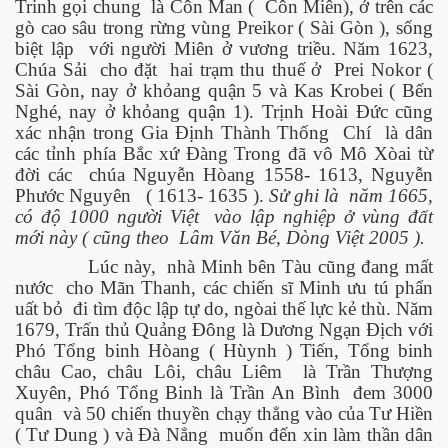
Trinh gọi chung
là Côn Man (
Côn Miên), ở trên các
gò cao sâu trong rừng vùng Preikor ( Sài Gòn ), sống
biệt lập
với người Miên ở vương triều. Năm 1623,
Chúa Sải
cho đặt
hai trạm thu thuế ở
Prei Nokor (
ốc
Sài Gòn, nay ở khỏang quận 5 và Kas Krobei ( Bến
Nghé, nay ở khỏang quận 1). Trịnh Hoài Đức cũng
xác nhận trong Gia Định Thành Thống
Chí
là dân
các tỉnh phía Bắc xứ Đàng Trong đã vô Mô Xòai từ
đời các
chúa Nguyễn Hòang 1558- 1613, Nguyễn
Phước Nguyên
( 1613- 1635 ).
Sử ghi là
năm 1665,
có độ 1000 người Việt
vào lập nghiệp ở vùng đất
mới này ( cũng theo
Lâm Văn Bé, Dòng Việt 2005 ).
Lúc này,
nhà Minh bên Tàu cũng đang mất
nước
cho Mãn Thanh, các chiến sĩ Minh ưu tú phẩn
uất bỏ
đi tìm độc lập tự do, ngòai thế lực kẻ thù. Năm
1679, Trấn thủ Quảng Đông là Dương Ngạn Địch với
Phó Tổng binh Hòang ( Hùynh ) Tiến, Tổng binh
châu Cao, châu Lôi, châu Liêm
là Trần Thượng
Xuyên, Phó Tổng Binh là Trần An Bình
đem 3000
quân
và 50 chiến thuyền chạy thẳng vào của Tư Hiền
c
( Tư Dung ) và Đà Nẳng
muốn đến xin làm thần dân