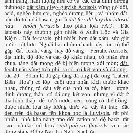
lanh trắng, hàm lượng hửu cơ và
các chất dinh dưỡng
thấphoặc
đất xám gley- gleyish Acrisols
vùng gò đồi,
acid, nghèo hửu cơ , nghèo dưỡng liệu ; và nhóm đất
nâu đỏ trên đá basan, gọi là
đất ferralit hay đất latosol
via
nâu
nhóm ferrasols
theo phân lọai FAO.
Đất
latosols này thường gặp nhiều ở Xuân Lộc và Gia
Kiệm . Đất ferrasols
phì nhiêu hơn đất xám, sức giữ
nước
tốt hơn. Ngoài hai nhóm chánh này còn có thể
gặp
đất
feralit vàng
hay đỏ vàng – Ferralic Acrisols
,
địa hình, độ dốc và cao độ khác nhau, có phản ứng
chua, tầng đất mỏng dễ bị hiện tượng xói mòn;
đất
feralit nâu vàng trên phù sa cổ
có kết von và đá ong
,
sâu 20 – 30cm là đã gặp tầng đá ong ( đá ong “Laterit
Biên
Hòa”) có lớp
cuội tròn nhẵn kích thước khác
nhau, chứng tỏ dấu vết của phù sa cỗ, hàm
lượng
dinh dưỡng thấp
có đá ong kết von, nhưng vì đất ở
địa hình thấp
dễ
tưới nước, nên
cũng có thể trồng
được nhiều lọai cây lương thực và
cây ăn trái;
đất
đen trên đá basan tên khoa học là Luvisols
, rất phì
nhiêu
nhờ khả năng trao đổi cation và độ bazờ
rất
ào công nghệ thẩm mỹ
cao,
và đặc biệt là các
đất phù sa- fluvisols
ven các
dòng sông Đồng Nai, La Ngà , Sài Gòn…