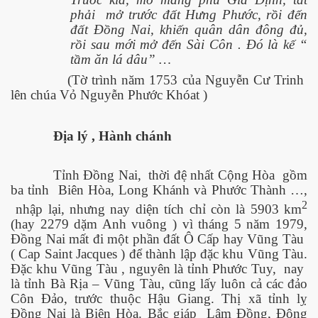
phải
mở trước đất Hưng Phước, rồi đến
đất Đồng Nai, khiến quân dân đông đủ,
rồi sau mới mở đến Sài Côn . Đó là kế “
tầm ăn lá dâu” …
(Tờ trình năm 1753 của Nguyễn Cư Trinh
lên chúa Vỏ Nguyễn Phước Khóat )
Địa lý , Hành chánh
Tỉnh Đồng Nai,
thời đệ nhất Cộng Hòa
gồm
ba tỉnh
Biên Hòa, Long Khánh và Phước Thành …,
2
nhập lại, nhưng nay diện tích chỉ còn là 5903 km
(hay 2279 dặm Anh vuông ) vì tháng 5 năm 1979,
Đồng Nai mất đi một phần đất Ô Cấp hay Vũng Tàu
( Cap Saint Jacques ) để thành lập đặc khu Vũng Tàu.
Đặc khu Vũng Tàu , nguyên là tỉnh Phước Tuy,
nay
là tỉnh Bà Rịa – Vũng Tàu, cũng lấy luôn cả các đảo
Côn Đảo, trước thuộc Hậu Giang. Thị xã tỉnh lỵ
Đồng Nai là Biên Hòa. Bắc giáp
Lâm Đồng, Đông