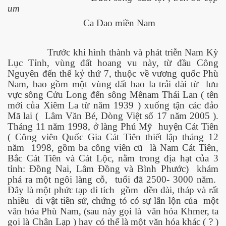
um
Ca Dao miền Nam
Trước khi hình thành và phát triễn Nam Kỳ
Lục Tỉnh, vùng đất hoang vu này, từ đầu Công
Nguyên đến thế kỷ thứ 7, thuộc về vương quốc Phù
Nam, bao gồm một vùng đất bao la trải dài từ
lưu
vực sông Cửu Long đến sông Mênam Thái Lan ( tên
mới của Xiêm La từ năm 1939 ) xuống tận các đảo
Mã lai (
Lâm Văn Bé, Dòng Việt số 17 năm 2005 ).
Tháng 11 năm 1998, ở làng Phú Mỹ
huyện Cát Tiên
( Công viên Quốc Gia Cát Tiên thiết lập tháng 12
năm
1998, gồm ba công viên cũ
là Nam Cát Tiên,
Bắc Cát Tiên và Cát Lộc, nằm trong địa hạt của 3
tỉnh: Đồng Nai, Lâm Đồng và Bình Phước)
khám
phá ra một ngôi làng cỗ,
tuổi đã 2500- 3000 năm.
Đây là một phức tạp di tích
gồm
đền đài, tháp và rất
nhiều
di vật tiền sử, chứng tỏ có sự lẫn lộn của
một
c ... P2
văn hóa Phù Nam, (sau này gọi là
văn hóa Khmer, ta
gọi là Chân Lạp ) hay có thể là một văn hóa khác ( ? )