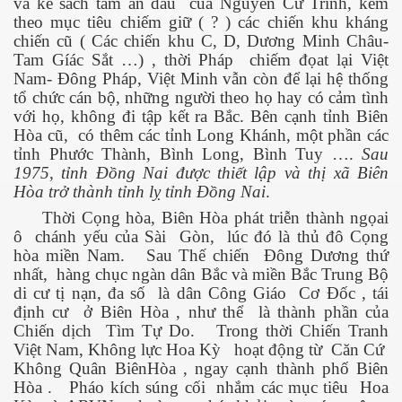
và kế sách tầm ăn dâu
của Nguyễn Cư Trinh, kèm
theo mục tiêu chiếm giữ ( ? ) các chiến khu kháng
chiến cũ ( Các chiến khu C, D, Dương Minh Châu-
Tam Gíác Sắt …) , thời Pháp
chiếm đọat lại Việt
Nam- Đông Pháp, Việt Minh vẫn còn để lại hệ thống
tổ chức cán bộ, những người theo họ hay có cảm tình
với họ, không đi tập kết ra Bắc. Bên cạnh tỉnh Biên
Hòa cũ,
có thêm các tỉnh Long Khánh, một phần các
tỉnh Phước Thành, Bình Long, Bình Tuy ….
Sau
1975, tỉnh Đồng Nai được thiết lập và thị xã Biên
Hòa trở thành tỉnh lỵ tỉnh Đồng Nai
.
Thời Cọng hòa, Biên Hòa phát triễn thành ngọai
ô
chánh yếu của Sài
Gòn,
lúc đó là thủ đô Cọng
hòa miền Nam.
Sau Thế chiến
Đông Dương thứ
nhất,
hàng chục ngàn dân Bắc và miền Bắc Trung Bộ
di cư tị nạn, đa số
là dân Công Giáo
Cơ Đốc , tái
định cư
ở Biên Hòa , như thể
là thành phần của
Chiến dịch
Tìm Tự Do.
Trong thời Chiến Tranh
Việt Nam, Không lực Hoa Kỳ
hoạt động từ
Căn Cứ
Không Quân BiênHòa , ngay cạnh thành phố Biên
Hòa .
Pháo kích súng cối
nhắm các mục tiêu
Hoa