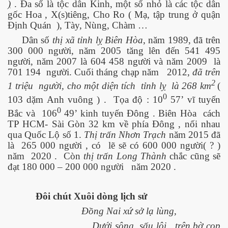
)
. Đa số là tộc dân Kinh, một số nhỏ là các tộc dân
gốc Hoa , X(s)tiêng, Cho Ro ( Mạ, tập trung ở quận
Định Quán
), Tày, Nùng, Chàm …
ng và ĐBCL
Dân số
thị xã tỉnh lỵ Biên Hòa
, năm 1989, đã trên
300 000 người, năm 2005 tăng lên đến 541 495
người, năm 2007 là 604 458 người và năm 2009
là
701 194
người. Cuối tháng chạp năm
2012,
đã trên
2
1 triệu
người, cho một diện tích
tỉnh lỵ
là 268 km
(
0
103 dặm
Anh vuông ) .
Tọa độ : 10
57’ vĩ tuyến
0
Bắc và
106
49’ kinh tuyến Đông . Biên Hòa
cách
TP HCM- Sài Gòn 32 km về phía Đông , nối nhau
qua Quốc Lộ số 1.
Thị trấn Nhơn Trạch
năm 2015 đã
là
265 000 người , có
lẽ sẽ có 600 000 người( ? )
năm
2020 .
Còn
thị trấn Long Thành
chắc cũng sẽ
đạt 180 000 – 200 000 người
năm 2020 .
Đôi chút
Xuôi dòng lịch sử
Đồng Nai xứ sở lạ lùng,
inh
Dưới sông
sấu lội , trên bờ cọp