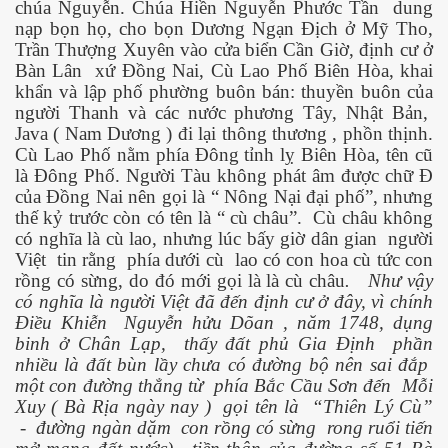
chúa Nguyễn. Chúa Hiền Nguyễn Phước Tần
dung
nạp bọn họ, cho bọn Dương Ngạn Địch ở Mỹ Tho,
Trần Thượng Xuyên vào cửa biển Cần Giờ, định cư ở
Bàn Lân
xứ Đồng Nai, Cù Lao Phố Biên Hòa, khai
khẩn và lập phố phường buôn bán: thuyền buôn của
người Thanh và các nước phương Tây, Nhật Bản,
Java ( Nam Dương ) đi lại thông thương , phồn thịnh.
Cù Lao Phố nằm phía Đông tỉnh lỵ Biên Hòa, tên cũ
là Đông Phố. Người Tàu không phát âm được chữ Đ
của Đồng Nai nên gọi là “ Nông Nại đại phố”, nhưng
thế kỷ trước còn có tên là “ cù châu”.
Cù châu không
có nghĩa là cù lao, nhưng lúc bấy giờ dân gian
người
Việt
tin rằng
phía dưới cù
lao có con hoa cù tức con
 Cập
rồng có sừng, do đó mới gọi là là cù châu
.
Như vậy
có nghĩa là người Việt đã đến định cư ở đây, vì chính
ốc - P2
Điều Khiễn
Nguyễn hửu Dõan , năm 1748, dụng
binh ở Chân Lạp,
thấy đất phủ Gia Định
phần
nhiều là đất bùn lầy chưa có đường bộ nên sai đắp
một con đường thẳng từ
phía Bắc Cầu Sơn đến
Mỗi
chứng BBQ
Xuy ( Bà Rịa ngày nay )
gọi tên là
“Thiên Lý Cù”
-
đường ngàn dặm
con rồng có sừng
rong ruổi tiến
ình Dương