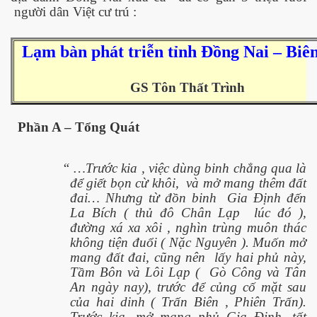
người dân Việt cư trú :
Lạm bàn
phát triễn tỉnh Đồng Nai – Biê
ownes qua đời
GS Tôn Thất Trình
Phần A – Tổng Quát
“ …Trước kia , việc dùng binh chẳng qua là
để giết bọn cừ khôi,
và mở mang thêm đất
đai… Nhưng từ đồn binh
Gia Định đến
La Bích ( thủ đô Chân Lạp
lúc đó ),
đường xá xa xôi , nghìn trùng muôn thác
không tiện đuổi ( Nặc Nguyên ). Muốn mở
mang đất đai, cũng nên
lấy hai phủ này,
n núp
Tầm Bôn và Lôi Lạp (
Gò Công và Tân
An ngày nay), trước để củng cố mặt sau
mới
của hai dinh ( Trấn Biên , Phiên Trấn).
Trước kia, mở mang phủ Gia Định, tất