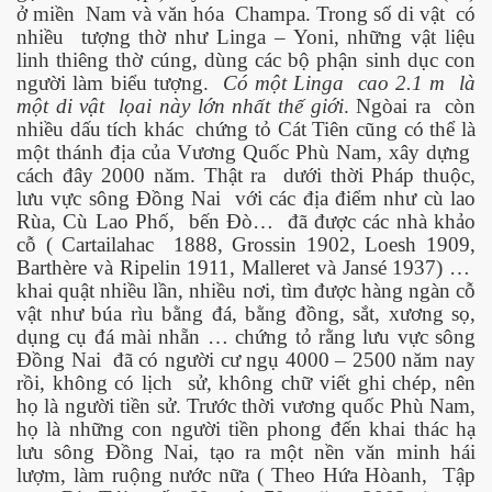
ở miền
Nam và văn hóa
Champa. Trong số di vật
có
nhiều
tượng thờ như Linga – Yoni, những vật liệu
linh thiêng thờ cúng, dùng các bộ phận sinh dục con
người làm biểu tượng.
Có một Linga
cao 2.1 m
là
một di vật
lọai này lớn nhất thế giới
. Ngòai ra
còn
nhiều dấu tích khác
chứng tỏ Cát Tiên cũng có thể là
một thánh địa của Vương Quốc Phù Nam, xây dựng
cách đây 2000 năm. Thật ra
dưới thời Pháp thuộc,
lưu vực sông Đồng Nai
với các địa điểm như cù lao
Rùa, Cù Lao Phố,
bến Đò…
đã được các nhà khảo
cỗ ( Cartailahac
1888, Grossin 1902, Loesh 1909,
Barthère và Ripelin 1911, Malleret và Jansé 1937) …
khai quật nhiều lần, nhiều nơi, tìm được hàng ngàn cỗ
vật như búa rìu bằng đá, bằng đồng, sắt, xương sọ,
dụng cụ đá mài nhẵn … chứng tỏ rằng lưu vực sông
Đồng Nai
đã có người cư ngụ 4000 – 2500 năm nay
rồi, không có lịch
sử, không chữ viết ghi chép, nên
họ là người tiền sử. Trước thời vương quốc Phù Nam,
họ là những con người tiền phong đến khai thác hạ
lưu sông Đồng Nai, tạo ra một nền văn minh hái
lượm, làm ruộng nước nữa ( Theo Hứa Hòanh,
Tập