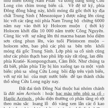
như miền Đông Nam Phần
và đồng bằng sông Cửu
iới do thất mùa
Long còn chìm trong biển cả.
Về đệ tứ kỷ, phía
Đông đồng bằng này, khối móng đá gốc thời ky địa
 Nguyên - Mông
chất Trung Sinh ( Mesozoique ) được nâng lên cùng
lúc với các rặng núi phía Nam Trung bộ
chừng 6000
năm nay vào thời kỳ Holocen muộn
( thời kỳ
Holocen khởi đầu 10 000 năm trước Công Nguyên.
Cùng lúc với
sự nâng lên thì macma bazan hỏa diệm
sơn cũng phun lên, vào tuổi Pleistocen muộn –
holocen sớm, bao phủ các phù sa
bên trên
khối
móng đá gốc Trung Sinh. Lớp phù sa cỗ sinh cũng
 thế giới, một ảo tưởng
như các phún thạch bao phủ lớp này rất rộng, lan đến
phía Kratié- Kompongcham, Căm Bốt. Như chúng ta
đã biết, phần phía Tây bị lún xuống tạo ra một
vịnh
biển: phù sa
sông Cửu Long
bồi đắp trên vịnh biển,
với sự rút lui
của mực nước biển
để tạo thành châu
thổ sông Cửu Long ngày nay.
Đất đai tỉnh Đồng Nai thuộc hai nhóm chánh
là
đất xám Acrisols
: hoặc
bạc màu trên phù sa cổ -
Haplic Acrisols
, phẩu diện thường có phân tầng rỏ rệt
theo màu sắc
loang lỗ
đỏ vàng xen lẫn các ổ kao