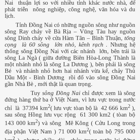
Nai
thuận lợi so với nhiều tỉnh khác nước nhà, để
phát triễn
nông nghiệp, công nghệ, văn hóa và du
ú y
lịch.
Tỉnh Đồng Nai có những nguồn sông như nguồn
sông Ray chảy về Bà Rịa – Vũng Tàu hay nguồn
sông Dinh chảy về cửa Hàm Tân – Bình Thuận,
tổng
cọng
là 60 sông
lớn nhỏ, kênh rạch .
Nhưng hệ
thống sông Đồng Nai với các nhánh
lớn, bên trái là
sông La Ngà ( giữa đường Biên Hòa-Long Thành là
một nhánh nhỏ là sông La Dương ), bên phải là sông
khí nhà kiếng
Bé
và nhánh nhỏ hơn hai nhánh vừa kể, chảy Thủ
Dầu Một - Bình Dương
rồi đổ vào sông Đồng Nai
gần Nhà Bè , mới thật là quan trọng.
Tuy
sông Đồng Nai
chỉ được xem là sông
đứng hàng thứ ba ở Việt Nam, vì lưu vực trong nước
2
2
chỉ
là
37394 km
( lưu vực tòan bộ là
42 666 km
),
sau sông Hồng lưu vục rộng
61 300 km2 ( tòan bộ
2
143 000 km
) và sông
Mê Kông ( Cửu Long trong
2
địa phận Việt Nam ) 71 000 km
( toàn bộ 795 000
2