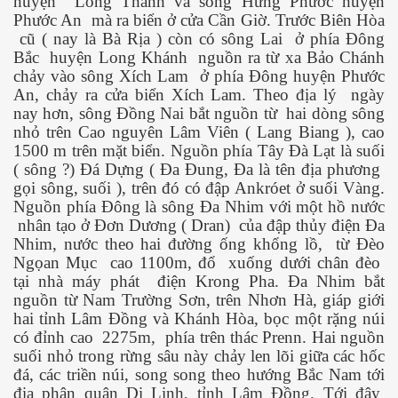
huyện
Long Thành và sông Hưng Phước huyện
Phước An
mà ra biển ở cửa Cần Giờ. Trước Biên Hòa
cũ ( nay là Bà Rịa ) còn có sông Lai
ở phía Đông
Bắc
huyện Long Khánh
nguồn ra từ xa Bảo Chánh
chảy vào sông Xích Lam
ở phía Đông huyện Phước
 lửa
An, chảy ra cửa biển Xích Lam. Theo địa lý
ngày
nay hơn, sông Đồng Nai bắt nguồn từ
hai dòng sông
biển dâng cao
nhỏ trên Cao nguyên Lâm Viên ( Lang Biang ), cao
1500 m trên mặt biển. Nguồn phía Tây Đà Lạt là suối
( sông ?) Đá Dựng ( Đa Đung, Đa là tên địa phương
gọi sông, suối ), trên đó có đập Ankróet ở suối Vàng.
 trọng
Nguồn phía Đông là sông Đa Nhim với một hồ nước
nhân tạo ở Đơn Dương ( Dran)
của đập thủy điện Đa
Nhim, nước theo hai đường ống khổng lồ,
từ Đèo
Ngọan Mục
cao 1100m, đổ
xuống dưới chân đèo
tại nhà máy phát
điện Krong Pha. Đa Nhim bắt
nguồn từ Nam Trường Sơn, trên Nhơn Hà, giáp giới
hông
hai tỉnh Lâm Đồng và Khánh Hòa, bọc một rặng núi
có đỉnh cao
2275m,
phía trên thác Prenn. Hai nguồn
suối nhỏ trong rừng sâu này chảy len lõi giữa các hốc
đá, các triền núi, song song theo hướng Bắc Nam tới
địa phận quận Di Linh, tỉnh Lâm Đồng. Tới đây