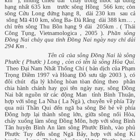
km
), nhưng chiều dài
chảy trong nước lại đứng
hạng nhất 635 km
trước sông Hồng
566 km; còn
sông Cửu Long đứng hạng 8,
dài 230 km
sau cả
sông Mã 410 km, sông Ba- Đà Rằng
dài 388 km… ,
chỉ trên sông Thu Bồn hạng 9 dài
205km . ( Thái
Công Tụng, Vietnamologica , 2005 ).
Phần sông
Đồng Nai chảy qua tỉnh Đồng Nai ngày nay chỉ dài
294 Km .
ão hóa được không?
Tên cũ của sông Đồng Nai là sông
ai - Biên Hòa
Phước ( Phước ) Long , còn có tên là sông Hòa Quí.
Theo Đại Nam Nhất Thống Chí ( bản dịch của Phạm
Trọng Điềm 1997 và Hòang Đỗ sưu tập 2003 ), có
đôi chút
địa lý không hòan tòan đúng theo
phân
chia hành chánh hay gọi tên ngày nay, sông Đồng
Nai bắt nguồn từ các động Man
tỉnh Bình Thuận,
uy hiểm
hợp với sông La Nha ( La Ngà ), chuyễn về phía Tây
qua núi Thần Qui đến ngã ba sông Bé bẻ về phía
Đông hợp lại thành sông lớn, giữa sông nổi Hòa,
chảy xuống làm sông Đồng Môn, hợp với sông Bình
Tân huyện Bình An làm sông Phước Bình, vào phủ
Phước Tuy đến sông Ngã Bảy, hợp với sông Kí