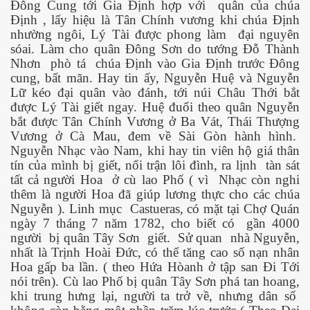
Đông Cung tới Gia Định hợp với
quân của chúa
Định , lấy hiệu là Tân Chính vương khi chúa Định
nhường ngôi, Lý Tài được phong làm
đại nguyên
sóai. Làm cho quân Đông Sơn do tướng Đỗ Thành
Nhơn
phò tá
chúa Định vào Gia Định trước Đông
cung, bất mãn. Hay tin ấy, Nguyễn Huệ và Nguyễn
Lữ kéo đại quân vào đánh, tới núi Châu Thới bắt
được Lý Tài giết ngay. Huệ đuổi theo quân Nguyễn
bắt được Tân Chính Vương ở Ba Vát, Thái Thượng
Vương ở Cà Mau, đem về Sài Gòn hành hình.
Nguyễn Nhạc vào Nam, khi hay tin viên hộ giá thân
tín của mình bị giết, nổi trận lôi đình, ra lịnh
tàn sát
tất cả người Hoa
ở cù lao Phố ( vì
Nhạc còn nghi
thêm là người Hoa đã giúp lương thực cho các chúa
Nguyễn ). Linh mục
Castueras, có mặt tại Chợ Quán
ngày 7 tháng 7 năm 1782, cho biết có
gần 4000
người
bị quân Tây Sơn
giết.
Sử quan
nhà Nguyễn,
nhất là Trịnh Hoài Đức, có thể tăng cao số nạn nhân
Hoa gấp ba lần. ( theo Hứa Hòanh ở tập san Đi Tới
nói trên). Cù lao Phố bị quân Tây Sơn phá tan hoang,
khi trung hưng lại, người ta trở về, nhưng dân số