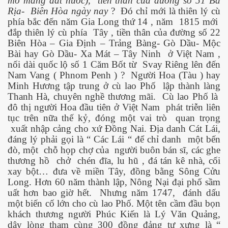
mở mang đất nước),
tiền thân của đường số 51 Bà
Rịa-
Biên Hòa ngày nay
?
Đó chỉ mới là thiên lý cù
phía bắc đến năm Gia Long thứ 14 , năm
1815 mới
đắp thiên lý cù phía
Tây , tiền thân của đường số 22
uyết áp
Biên Hòa – Gia Định – Trảng Bàng- Gò Dầu- Mộc
Bài hay Gò Dầu- Xa Mát – Tây Ninh
ở Việt Nam ,
...
nối dài quốc lộ số 1 Căm Bốt từ
Svay Riêng lên đến
Nam Vang ( Phnom Penh ) ?
Người Hoa (Tàu ) hay
Minh Hương tập trung ở cù lao Phố
lập thành làng
Thanh Hà, chuyên nghề thương mãi.
Cù lao Phố là
đô thị người Hoa đầu tiên ở Việt Nam
phát triễn liên
tục trên nữa thế kỷ, đóng một vai trò
quan trọng
xuất nhập cảng cho xứ Đồng Nai. Địa danh Cát Lái,
đáng lý phải gọi là “ Các Lái “ để chỉ danh
một bến
c
đò, một
chỗ họp chợ của
người buôn bán sĩ, các ghe
thương hồ
chở
chén đĩa, lu hũ , đá tán kê nhà, cối
xay bột… đưa về miền Tây, đồng bằng Sông Cửu
Long. Hơn 60 năm thành lập, Nông Nại đại phố sầm
 đâu
uất hơn bao giờ hết.
Nhưng năm 1747,
đánh dấu
một biến cố lớn cho cù lao Phố. Một tên cầm đầu bọn
khách thương người Phúc Kiến là Lý Văn Quảng,
dậy lòng tham cùng 300 đồng đảng tự xưng là “