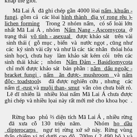
khắp thế giới.
Mã Lai Á đã ghi chép gần 4000 lòai
nấm, khuẩn -
ú y
fungi
. gồm cả các lòai
hình thành địa y( rong rêu )-
lichen formin
g Trong 2 nhóm nấm, có số loài lớn
nhất Mã Lai Á , nhóm
Nấm Nang - Ascomycota
ở
trạng thái
vô tính - asexual
được khảo sát trên vài
sinh thái ( gỗ mục , biển và nước ngọt , cũng như
các ký sinh vài cây và như là các tác nhân thóai hóa
sinh học), chưa hay làm khảo sát kém cỏi trên các
sinh thái khác ; nhóm
Nấm Đảm - Basidiomycota
khí nhà kiếng
chỉ mới được khảo sát bán phần :
nắm dấu ngoặc -
bracket fungi ,
nấm ăn được- mushroom
và
nấm
độc- toadstool
s đã được nghiên cứu , nhưng các
nấm
rĩ -rust
và
muội than- smut
vẫn còn chưa biết rỏ.
Lẽ dĩ nhiên là nhiều lòai nấm Mã Lai Á chưa được
ghi chép và nhiều lọai này rất mới mẽ cho khoa học .
Rừng bao phủ ⅔ diện tích Mã Lai Á , nhiều rừng
đã xưa cỗ 130 triệu năm. Nhóm
họ dầu
dipterocarps
ngự trị rừng xứ sở này. Rừng vùng
thấp chiếm vị trí dưới cao độ 700m ( 2 490 bộ ) và