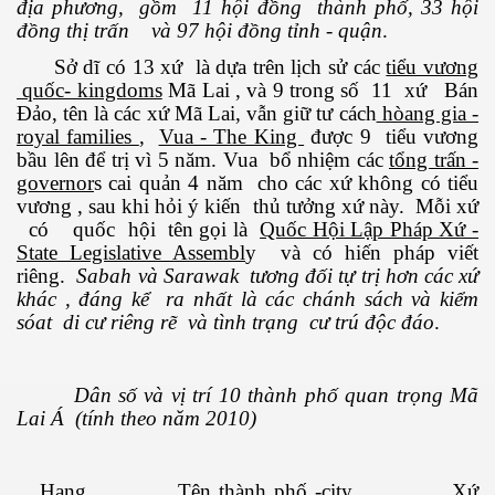
địa phương, gồm 11 hội đồng thành phố, 33 hội
đồng thị trấn và 97 hội đồng tỉnh - quận
.
Sở dĩ có 13 xứ là dựa trên lịch sử các
tiểu vương
quốc- kingdoms
Mã Lai , và 9 trong số 11 xứ Bán
ốc
Đảo, tên là các xứ Mã Lai, vẫn giữ tư cách
hòang gia -
royal families
,
Vua - The King
được 9 tiểu vương
bầu lên để trị vì 5 năm. Vua bổ nhiệm các
tổng trấn -
governor
s cai quản 4 năm cho các xứ không có tiểu
vương , sau khi hỏi ý kiến thủ tưởng xứ này. Mỗi xứ
có quốc hội tên gọi là
Quốc Hội Lập Pháp Xứ -
State Legislative Assembl
y và có hiến pháp viết
riêng.
Sabah và Sarawak tương đối tự trị hơn các xứ
khác , đáng kể ra nhất là các chánh sách và kiểm
sóat di cư riêng rẽ và tình trạng cư trú độc đáo
.
Dân số và vị trí 10 thành phố quan trọng Mã
Lai Á (tính theo năm 2010)
c
Hạng
Tên thành phố -city
Xứ