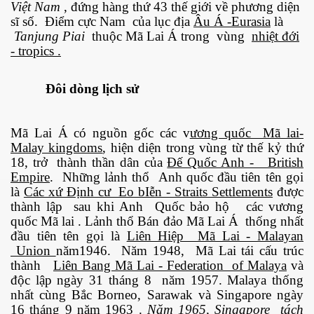
Việt Nam
, đứng hàng thứ 43 thế giới về phương diện
sĩ số. Điểm cực Nam của lục địa
Âu Á -Eurasia
là
Tanjung Piai
thuộc Mã Lai Á trong vùng
nhiệt đới
- tropics .
Đôi dòng lịch sử
Mã Lai Á có nguồn gốc các v
ương quốc Mã lai-
Malay kingdoms
, hiện diện trong vùng từ thế kỷ thứ
18, trở thành thần dân của
Đế Quốc Anh - British
Empire
. Những lảnh thổ Anh quốc đầu tiên tên gọi
là
Các xứ Định cư Eo bIễn - Straits Settlements
được
thành lập sau khi Anh Quốc bảo hộ các vương
quốc Mã lai . Lảnh thổ Bán đảo Mã Lai Á thống nhất
đầu tiên tên gọi là
Liên Hiệp Mã Lai - Malayan
Union
năm1946. Năm 1948, Mã Lai tái cấu trúc
thành
Liên Bang Mã Lai - Federation of Malaya
và
độc lập ngày 31 tháng 8 năm 1957. Malaya thống
nhất cùng Bắc Borneo, Sarawak và Singapore ngày
16 tháng 9 năm 1963 .
Năm 1965, Singapore tách