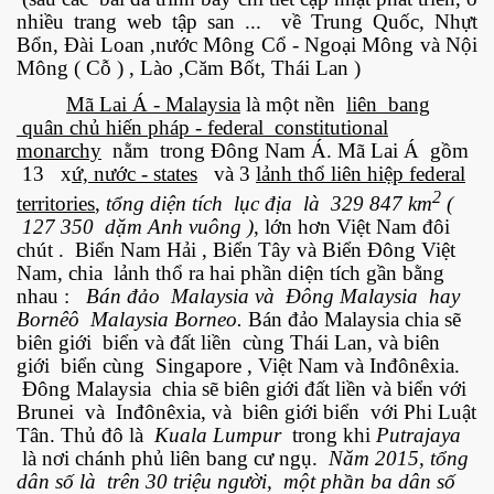
nhiều trang web tập san ... về Trung Quốc, Nhựt
Bổn, Đài Loan ,nước Mông Cổ - Ngoại Mông và Nội
Mông ( Cỗ ) , Lào ,Căm Bốt, Thái Lan )
ownes qua đời
Mã Lai Á - Malaysia
là một nền
liên bang
quân chủ hiến pháp - federal constitutional
monarchy
nằm trong Đông Nam Á. Mã Lai Á gồm
13 x
ứ, nước - states
và 3
lảnh thổ liên hiệp federal
2
territories
,
tổng diện tích lục địa là 329 847 km
(
127 350 dặm Anh vuông )
, lớn hơn Việt Nam đôi
chút . Biển Nam Hải , Biển Tây và Biển Đông Việt
Nam, chia lảnh thổ ra hai phần diện tích gần bằng
nhau :
Bán đảo Malaysia và Đông Malaysia hay
Bornêô Malaysia Borneo.
Bán đảo Malaysia chia sẽ
biên giới biển và đất liền cùng Thái Lan, và biên
giới biển cùng Singapore , Việt Nam và Inđônêxia.
Đông Malaysia chia sẽ biên giới đất liền và biển với
Brunei và Inđônêxia, và biên giới biển với Phi Luật
n núp
Tân. Thủ đô là
Kuala Lumpur
trong khi
Putrajaya
là nơi chánh phủ liên bang cư ngụ.
Năm 2015, tổng
mới
dân số là trên 30 triệu người, một phần ba dân số