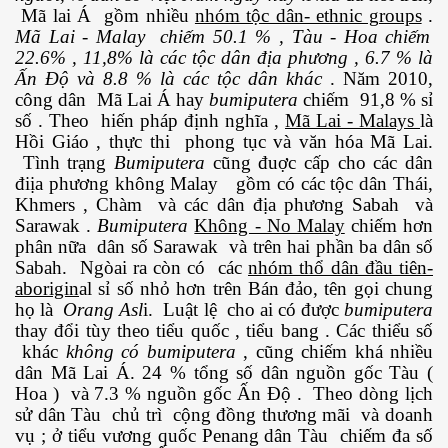
Mã lai Á gồm nhiều
nhóm tộc dân- ethnic groups
.
Mã Lai - Malay chiếm 50.1 % , Tàu - Hoa chiếm
22.6% , 11,8% là các tộc dân địa phương , 6.7 % là
Ấn Độ và 8.8 % là các tộc dân khác
. Năm 2010,
công dân Mã Lai Á hay
bumiputera
chiếm 91,8 % sỉ
số . Theo hiến pháp định nghĩa ,
Mã Lai - Malays
là
Hồi Giáo , thực thi phong tục và văn hóa Mã Lai.
Tình trạng
Bumiputera
cũng đuợc cấp cho các dân
điịa phương không Malay gồm có các tộc dân Thái,
Khmers , Chàm và các dân địa phương Sabah và
Sarawak .
Bumiputera
Không - No Malay
chiếm hơn
phân nữa dân số Sarawak và trên hai phần ba dân số
Sabah. Ngòai ra còn có các
nhóm thổ dân đầu tiên-
aborigin
al sỉ số nhỏ hơn trên Bán đảo, tên gọi chung
họ là
Orang Asl
i. Luật lệ cho ai có được
bumiputera
thay đổi tùy theo tiểu quốc , tiểu bang . Các thiểu số
khác
không có bumiputera
, cũng chiếm khá nhiều
dân Mã Lai Á. 24 % tổng số dân nguồn gốc Tàu (
Hoa ) và 7.3 % nguồn gốc Ấn Độ . Theo dòng lịch
c ... P2
sử dân Tàu chủ trì cộng đồng thương mãi và doanh
vụ ; ở tiểu vương quốc Penang dân Tàu chiếm đa số