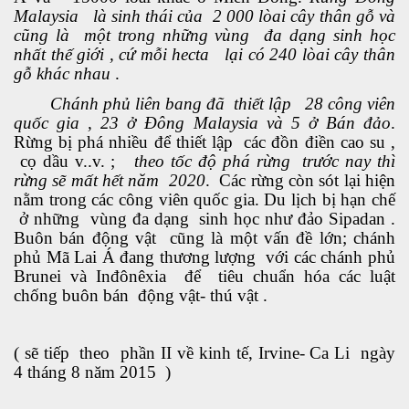
Malaysia là sinh thái của 2 000 lòai cây thân gỗ và
cũng là một trong những vùng đa dạng sinh học
nhất thế giới , cứ mỗi hecta lại có 240 lòai cây thân
gỗ khác nhau
.
 lửa
Chánh phủ liên bang đã thiết lập 28 công viên
biển dâng cao
quốc gia , 23 ở Đông Malaysia và 5 ở Bán đảo
.
Rừng bị phá nhiều để thiết lập các đồn điền cao su ,
cọ dầu v..v. ;
theo tốc độ phá rừng trước nay thì
rừng sẽ mất hết năm 2020
. Các rừng còn sót lại hiện
 trọng
nằm trong các công viên quốc gia. Du lịch bị hạn chế
ở những vùng đa dạng sinh học như đảo Sipadan .
Buôn bán động vật cũng là một vấn đề lớn; chánh
phủ Mã Lai Á đang thương lượng với các chánh phủ
Brunei và Inđônêxia để tiêu chuẩn hóa các luật
chống buôn bán động vật- thú vật .
hông
( sẽ tiếp
theo
phần II về kinh tế, Irvine- Ca Li
ngày
4 tháng 8 năm 2015
)