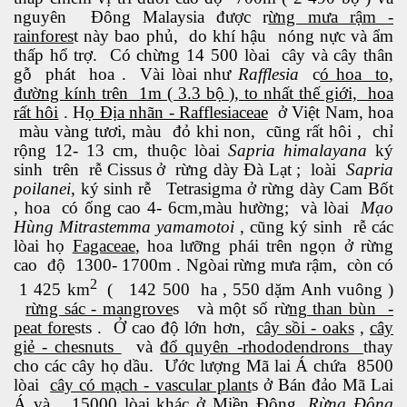
nguyên Đông Malaysia được r
ừng mưa rậm -
rainfores
t này bao phủ, do khí hậu nóng nực và ẩm
thấp hổ trợ. Có chừng 14 500 lòai cây và cây thân
gỗ phát hoa . Vài lòai như
Rafflesia
c
ó hoa to,
đường kính trên 1m ( 3.3 bộ ), to nhất thế giới, hoa
rất hôi
. H
ọ Địa nhãn - Rafflesiaceae
ở Việt Nam, hoa
màu vàng tươi, màu đỏ khi non, cũng rất hôi , chỉ
ão hóa được không?
rộng 12- 13 cm, thuộc lòai
Sapria himalayana
ký
sinh trên rễ Cissus ở rừng dày Đà Lạt ; loài
Sapria
ai - Biên Hòa
poilanei
, ký sinh rễ Tetrasigma ở rừng dày Cam Bốt
, hoa có ống cao 4- 6cm,màu hường; và lòai
Mạo
Hùng Mitrastemma yamamotoi
, cũng ký sinh rễ các
lòai họ
Fagaceae
, hoa lưỡng phái trên ngọn ở rừng
cao độ 1300- 1700m . Ngòai rừng mưa rậm, còn có
2
1 425 km
( 142 500 ha , 550 dặm Anh vuông )
uy hiểm
rừng sác - mangrove
s và một số rừ
ng than bùn -
peat fore
sts . Ở cao độ lớn hơn,
cây sồi - oaks
,
cây
giẻ - chesnuts
và
đổ quyên -rhododendrons
thay
cho các cây họ dầu. Ước lượng Mã lai Á chứa 8500
lòai
cây có mạch - vascular plant
s ở Bán đảo Mã Lai
Á và 15000 lòai khác ở Miền Đông.
Rừng Đông