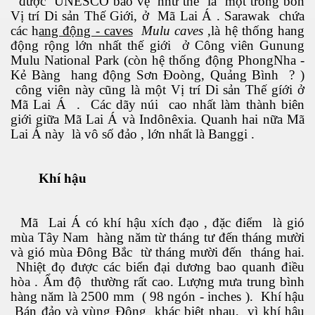
được UNESCO bảo vệ như thể là một trong bốn
Vị trí Di sản Thế Giới, ở Mã Lai Á . Sarawak chứa
các h
ang động - caves
Mulu caves
,là hệ thống hang
động rộng lớn nhất thế giới ở Công viên Gunung
Mulu National Park (còn hệ thống động PhongNha -
Kẻ Bàng hang động Sơn Đoòng, Quảng Bình ? )
công viên này cũng là một Vị trí Di sản Thế gíới ở
Mã Lai Á . Các dãy núi cao nhất làm thành biên
giới giữa Mã Lai Á và Indônêxia. Quanh hai nữa Mã
Lai Á này là vô số đảo , lớn nhất là Banggi .
Khí hậu
Mã Lai Á có khí hậu xích đạo , đặc điểm là gió
mùa Tây Nam hàng năm từ tháng tư đến tháng mười
và gió mùa Đông Bắc từ tháng mười đến tháng hai.
Nhiệt đọ được các biển đại dương bao quanh điều
hòa . Ẩm độ thường rất cao. Lượng mưa trung bình
hàng năm là 2500 mm ( 98 ngón - inches ). Khí hậu
Bán đảo và vùng Đông khác biệt nhau, vì khí hậu