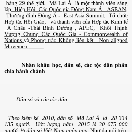
hàng 29 thế giới. Mã Lai Á là một thành viên sáng
lập
Hiệp Hội Các Quốc gia Đông Nam Á - ASEAN
,
Thượng đỉnh Đông Á - East Asia Summit
, Tổ chức
ng và ĐBCL
Hợp tác Hồi Giáo, và thành viên của
Hợp tác Kinh tế
Á Châu -Thái Bình Dương , APE
C,
Khối Thịnh
Vượng Chung Các Quốc Gia - Commonwealth of
Nations
và
Phong trào Không liên kết - Non aligned
Movement .
Nhân khẩu học, dân số, các tộc dân phân
chia hành chánh
Dân số và các tộc dân
Theo kiểm kê 2010, dân số Mã Lai Á là 28 334
135 người. Ước lượng năm 2015 là 30 675 000
inh
người, ⅓ dân số Việt Nam ngày nay
.Như đã nói trên,