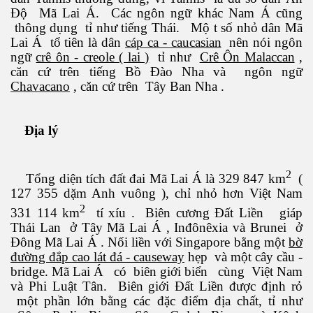
Độ Mã Lai Á. Các ngôn ngữ khác Nam Á cũng
thông dụng tỉ như tiếng Thái. Mộ t số nhỏ dân Mã
Lai Á tổ tiên là dân
cáp ca - caucasian
nên nói ngôn
ngữ
crê ôn - creole ( lai )
tỉ như
Crê Ôn Malaccan
,
căn cứ trên tiếng Bồ Đào Nha và ngôn ngữ
Chavacano
, căn cứ trên Tây Ban Nha .
Địa lý
2
Tổng diện tích đất đai Mã Lai Á là 329 847 km
(
127 355 dặm Anh vuông ), chỉ nhỏ hơn Việt Nam
2
331 114 km
tí xíu . Biên cương Đất Liền giáp
Thái Lan ở Tây Mã Lai Á , Inđônêxia và Brunei ở
Đông Mã Lai Á . Nối liền với Singapore bằng một
bờ
 - Phần 1
đường đắp cao lát đá - causeway
hẹp và một cây cầu -
bridge. Mã Lai Á có biên giới biển cùng Việt Nam
và Phi Luật Tân. Biên giới Đất Liền được định rỏ
một phần lớn bằng các đặc điểm địa chất, tỉ như
rgue Pháp