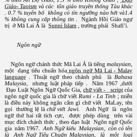
Giáo- Taoism
và các tôn giáo truyền thống Tàu khác
. 0.7 % tuyên bố không có tín ngưỡng nào hết và1.4
% không cung cấp thông tin .
Ngành Hồi Giáo ngự
trị ở Mã Lai Á là
Sunni Islam
, trường phái Shafí’i.
Ngôn ngữ
Ngôn ngữ chánh thức Mã Lai Á là tiếng
malaysian
,
một dạng tiêu chuẩn hóa
ngôn ngữ Mã Lai - Malay
language
. Thuật ngữ theo chánh phủ là
Bahasa
Malaysia
, nhưng luật pháp tiếp . Năm 1967 ,dưới
Đạo Luật Ngôn Ngữ Quốc Gia,
chữ viết - script
của
ngôn ngữ quốc gia là chữ viết
Rumi - La Tinh
; miễn
là điều này không ngăn cấm gì chữ viết MaLay, tên
gọi thường lệ là
chữ viết Jawi.
Anh Ngữ là ngôn
ngữ thứ hai rất tích cực, được phép dùng trên vài
mục đích chánh thức , theo đạo luật Ngôn ngữ Quốc
gia năm 1967.
Anh Ngữ kiểu Malaysian, còn có tên
là Anh Ngữ Tiêu Chuẩn Malaysian, là một lọai