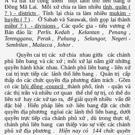
Á và hai xứ cọng thêm một lảnh thổ liên bang ở
Đông Mã Lai. Mỗi xứ chia ra làm nhiều
tỉnh, quận (
? ) - districts
. Tỉnh lại chia ra làm nhiều
mukim -
huyện ( ?
) . Ở Sabah và Sarawak, tỉnh gọp lại thành
miền( ? ) - divisions .
Các quốc gia - tiểu vương ở
Bán đảo là:
Perlis. Kedah , Kelantan , Penang ,
Terengganu, Perak , Pahang , Selangor, Negeri -
Sembilan , Malacca , Johor
.
Quyền cai trị các xứ chia nhau giữa các chánh
phủ liên bang và các xứ ; mỗi xứ lại nắm giữ những
quyền hành khác nhau. Chánh phủ liên bang - liên xứ
cai trị trực tiếp các lảnh thổ liên bang . Quản trị cấp
thấp do các chức quyền địa phương đảm trách . Gồm
ật. P 200-201
có các
hội đồng -council
thành phố, tỉnh - quận và
các thị trấn và nhiều cơ quan thể chế tự trị, có thể do
liên xứ hay các xứ tạo ra, để giải quyết nhiều vấn đề
đặc biệ . Hiến pháp liên xứ- liên bang đặt các chức
quyền địa phương ngòai các lảnh thổ liên bang, dưới
quyền trực tiếp của chánh phủ xứ , dù trong thực tế,
chánh phủ liên bang can thiệp vào sự việc các chánh
phủ xứ địa phương .
Hiện nay có 144 chức quyền