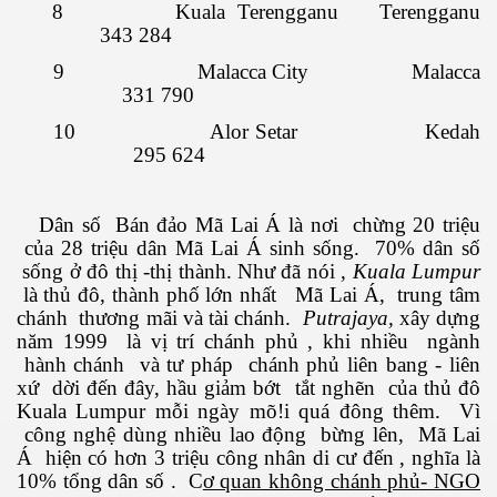
8 Kuala Terengganu Terengganu
343 284
9 Malacca City Malacca
uyết áp
331 790
10 Alor Setar Kedah
...
295 624
Dân số Bán đảo Mã Lai Á là nơi chừng 20 triệu
của 28 triệu dân Mã Lai Á sinh sống. 70% dân số
sống ở đô thị -thị thành. Như đã nói ,
Kuala Lumpur
là thủ đô, thành phố lớn nhất Mã Lai Á, trung tâm
chánh thương mãi và tài chánh.
Putrajaya,
xây dựng
c
năm 1999 là vị trí chánh phủ , khi nhiều ngành
hành chánh và tư pháp chánh phủ liên bang - liên
xứ dời đến đây, hầu giảm bớt tắt nghẽn của thủ đô
Kuala Lumpur mỗi ngày mõ!i quá đông thêm. Vì
 đâu
công nghệ dùng nhiều lao động bừng lên, Mã Lai
Á hiện có hơn 3 triệu công nhân di cư đến , nghĩa là
10% tổng dân số . C
ơ quan không chánh phủ- NGO