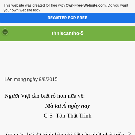
This website was created for free with
Own-Free-Website.com
. Do you want
your own website too?
REGISTER FOR FREE
thnlscantho-5
Lên mạng ngày 9/8/2015
Người Việt cần biết rỏ hơn nữa về:
iền sư
Mã lai Á ngày nay
G S Tôn Thất Trình
(sau các bài đã trình bày chi tiết cập nhật phát triễn, ở