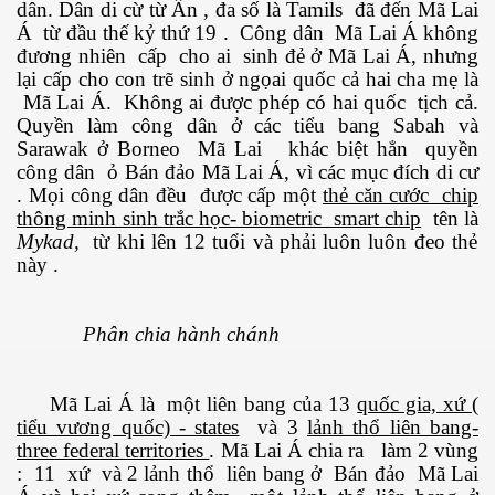
dân. Dân di cừ từ Ấn , đa số là Tamils đã đến Mã Lai
Á từ đầu thế kỷ thứ 19 . Công dân Mã Lai Á không
đương nhiên cấp cho ai sinh đẻ ở Mã Lai Á, nhưng
lại cấp cho con trẽ sinh ở ngọai quốc cả hai cha mẹ là
Mã Lai Á. Không ai được phép có hai quốc tịch cả.
Quyền làm công dân ở các tiểu bang Sabah và
Sarawak ở Borneo Mã Lai khác biệt hẳn quyền
công dân ỏ Bán đảo Mã Lai Á, vì các mục đích di cư
. Mọi công dân đều được cấp một
thẻ căn cước chip
thông minh sinh trắc học- biometric smart chip
tên là
Mykad,
từ khi lên 12 tuổi và phải luôn luôn đeo thẻ
này .
Phân chia hành chánh
Mã Lai Á là một liên bang của 13
quốc gia, xứ (
tiểu vương quốc) - states
và 3
lảnh thổ liên bang-
three federal territories
. Mã Lai Á chia ra làm 2 vùng
: 11 xứ và 2 lảnh thổ liên bang ở Bán đảo Mã Lai