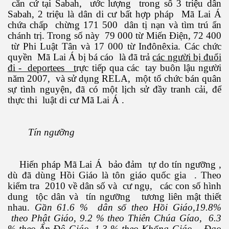
căn cứ tại Sabah, ước lượng trong số 3 triệu dân
Sabah, 2 triệu là dân di cư bất hợp pháp Mã Lai Á
chứa chấp chừng 171 500 dân tị nạn và tìm trú ẩn
 Listeria
chánh trị. Trong số này 79 000 từ Miến Điện, 72 400
từ Phi Luật Tân và 17 000 từ Inđônêxia. Các chức
 làm gì?
quyền Mã Lai Á bị bá cáo là đã trả
các người bị đuổi
đi - deportees t
rực tiếp qua các tay buôn lậu người
năm 2007, và sử dụng RELA, một tổ chức bán quân
sự tình nguyện, đã có một lịch sử đầy tranh cải, để
thực thi luật di cư Mã Lai Á .
ng ngọt
Tín ngưỡng
Hiến pháp Mã Lai Á bảo đảm tự do tín ngưỡng ,
dù đã dùng Hồi Giáo là tôn giáo quốc gia . Theo
kiểm tra 2010 về dân số và cư ngụ, các con số hình
dung tộc dân và tín ngưỡng tương liên mật thiết
ợng ở Hoa Kỳ năm 2015
nhau.
Gần 61.6 % dân số theo Hồi Giáo,19.8%
theo Phật Giáo, 9.2 % theo Thiên Chúa Gíao, 6.3
ệt
% theo Ấn Độ Giáo, 1.3 % theo Khổng Giáo ,
Đạo