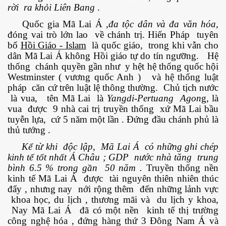
rời ra khỏi Liên Bang
.
Quốc gia Mã Lai Á ,
đa tộc dân và đa văn hóa,
đóng vai trò lớn lao về chánh trị. Hiến Pháp tuyên
bố
Hồi Giáo - Islam
là quốc giáo, trong khi vẫn cho
dân Mã Lai Á không Hồi giáo tự do tín ngưỡng. Hệ
 hôm nay
thống chánh quyền gần như y hệt hệ thống quốc hội
Westminster ( vương quốc Anh ) và hệ thống luật
pháp căn cứ trên luật lệ thông thường. Chủ tịch nước
là vua, tên Mã Lai là
Yangdi-Pertuang Agon
g, là
vua được 9 nhà cai trị truyền thống xứ Mã Lai bầu
tuyễn lựa, cứ 5 năm một lần . Đứng đầu chánh phủ là
thủ tướng .
Kể từ khi độc lập, Mã Lai Á có những ghi chép
kinh tế tốt nhất Á Châu ; GDP nước nhà tăng trung
bình 6.5 % trong gần 50 năm .
Truyền thống nền
kinh tế Mã Lai Á được tài nguyên thiên nhiên thúc
đẩy , nhưng nay nới rộng thêm đến những lảnh vực
khoa học, du lịch , thương mãi và du lịch y khoa,
Nay Mã Lai Á đã có một nền kinh tế thị trường
công nghệ hóa , đứng hàng thứ 3 Đông Nam Á và