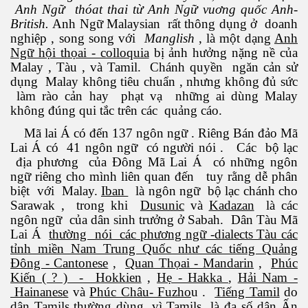
Anh Ngữ thóat thai từ Anh Ngữ vuơng quốc Anh-
British.
Anh Ngữ Malaysian rất thông dụng ở doanh
nghiệp , song song với
Manglish
, là một dạng
Anh
Ngữ hội thọai - colloquia
bị ảnh hưởng nặng nề của
Malay , Tàu , và Tamil. Chánh quyền ngăn cản sử
dụng Malay không tiêu chuẩn , nhưng không đủ sức
làm rào cản hay phạt vạ những ai dùng Malay
không đúng qui tắc trên các quảng cáo.
Mã lai Á có đến 137 ngôn ngữ . Riêng Bán đảo Mã
Lai Á có 41 ngôn ngữ có người nói . Các bộ lạc
địa phương của Đông Mã Lai Á có những ngôn
ngữ riêng cho mình liên quan đến tuy rằng dễ phân
n Văn Đạt
biệt với Malay.
Iban
là ngôn ngữ bộ lạc chánh cho
Sarawak , trong khi
Dusunic
và
Kadazan
là các
ngôn ngữ của dân sinh trưởng ở Sabah. Dân Tàu Mã
Lai Á
thường nói các phương ngữ -dialects Tàu các
ông Mers-CoV
tỉnh miền Nam Trung Quốc như các tiếng Quảng
Đông - Cantonese
,
Quan Thọai - Mandarin
,
Phúc
 cho sức khỏe
Kiến ( ? ) - Hokkien
,
Hẹ - Hakka
,
Hải Nam -
Hainanese
và
Phúc Châu- Fuzho
u .
Tiếng Tamil
do
dân Tamils thường dùng, vì Tamils là đa số dân Ấn