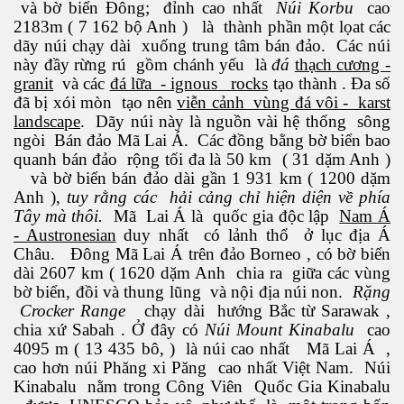
và bờ biển Đông; đỉnh cao nhất
Núi Korbu
cao
2183m ( 7 162 bộ Anh ) là thành phần một lọat các
dãy núi chạy dài xuống trung tâm bán đảo. Các núi
này đầy rừng rú gồm chánh yếu là
đá
thạch cương -
granit
và các
đá lữa - ignous rocks
tạo thành . Đa số
đã bị xói mòn tạo nên
viễn cảnh vùng đá vôi - karst
landscape
. Dãy núi này là nguồn vài hệ thống sông
ngòi Bán đảo Mã Lai Á. Các đồng bằng bờ biển bao
quanh bán đảo rộng tối đa là 50 km ( 31 dặm Anh )
đường
và bờ biển bán đảo dài gần 1 931 km ( 1200 dặm
Anh ),
tuy rằng các hải cảng chỉ hiện diện về phía
Tây mà thôi.
Mã Lai Á là quốc gia độc lập
Nam Á
- Austronesian
duy nhất có lảnh thổ ở lục địa Á
Châu. Đông Mã Lai Á trên đảo Borneo , có bờ biển
dài 2607 km ( 1620 dặm Anh chia ra giữa các vùng
bờ biển, đồi và thung lũng và nội địa núi non.
Rặng
Crocker Range
chạy dài hướng Bắc từ Sarawak ,
chia xứ Sabah . Ở đây có
Núi Mount Kinabalu
cao
4095 m ( 13 435 bô, ) là núi cao nhất Mã Lai Á ,
cao hơn núi Phăng xi Păng cao nhất Việt Nam. Núi
Kinabalu nằm trong Công Viên Quốc Gia Kinabalu