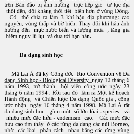
Kepler-452b
trên Bán đảo bị ảnh hưởng trực tiếp gió từ lục địa
thổi đến, đối kháng thời tiết biển hơn ở vùng Đông.
Có thể chia ra làm 3 khí hậu địa phươnng: cao
nguyên, vùng thấp và bờ biển. Thay đổi khí hậu ảnh
khỏe không?
hưởng đến mực nước biển và lượng mưa , tăng gia
hiểm nguy lũ lụt và đưa tới hạn hán.
Đa dạng sinh học
Mã Lai Á đã ký
Công ước Rio Convention
về
Đa
dạng Sinh học - Biological Diversity
ngày 12 tháng 6
năm 1993, trở thành hội viên công ước ngày 23
tháng 6 năm 1994 . Rồi sau đó làm ra Một kế họach
Hành động và Chiến lược Đa dạng Quốc gia , công
ước nhận ngày 16 tháng 4 năm 1998. Mã Lai Á rất
đa dạng sinh học gồm một số lớn
lòai - species
và
nhiều mức
đặc hửu - endemism
cao. Các mức đặc
hửu cao tìm thấy ở các rừng đa dạng các núi Borneo,
nhờ các lòai phân cách nhau bằng các rừng vùng