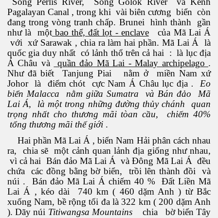
Sông Perlis River, Sông Golok River và Kênh
Pagalayan Canal , trong khi vài biên cương biển còn
đang trong vòng tranh chấp. Brunei hình thành gần
như là một
bao thể, đất lọt - enclave
của Mã Lai Á
với xứ Sarawak , chia ra làm hai phần. Mã Lai Á là
quốc gia duy nhất có lảnh thổ trên cả hai : là lục địa
Á Châu và
quần đảo Mã Lai - Malay archipelago
.
Như đã biết Tanjung Piai nằm ở miền Nam xứ
Phần 2
Johor là điểm chót cực Nam Á Châu lục địa
. Eo
biển Malacca nằm giữa Sumatra và Bán đảo Mã
Lai Á, là một trong những đường thủy chánh quan
trọng nhất cho thương mãi tòan cầu, chiếm 40%
tổng thương mãi thế giới
.
Hai phần Mã Lai Á , biển Nam Hải phân cách nhau
ra, chia sẽ một cảnh quan lảnh địa giống như nhau,
vì cả hai Bán đảo Mã Lai Á và Đông Mã Lai Á đều
chứa các đồng bằng bờ biển, trồi lên thành đồi và
núi . Bán đảo Mã Lai Á chiếm 40 % Đất Liền Mã
Lai Á , kéo dài 740 km ( 460 dặm Anh ) từ Bắc
xuống Nam, bề rộng tối đa là 322 km ( 200 dặm Anh
). Dãy núi
Titiwangsa Mountains
chia bờ biển Tây