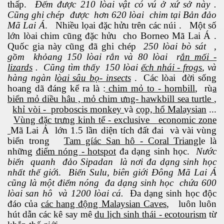
thấp.
Đếm được 210 lòai vật có vú ở xứ sở này .
Cũng ghi chép được hơn 620 lòai chim tại Bản đảo
kỹ nghệ thực phẩm
Mã Lai Á
. Nhiều lọai đặc hửu trên các núi . Một số
lớn lòai chim cũng đặc hửu cho Borneo Mã Lai Á .
n tại và tương lai
Quốc gia này cũng đã ghi chép
250 lòai bò sát ,
gồm khỏang 150 lòai rắn và 80 lòai r
ắn mối -
n 2
lizards
. Cũng tìm thấy 150 lòai
ếch nhái - frogs
, và
hàng ngàn l
òai sâu bọ- insects
. Các lòai đời sống
hoang dã đáng kể ra là :
chim mỏ to - hornbill
, rù
a
biển mỏ diều hâu , mỏ chim ưng- hawkbill sea turtle
,
khỉ vòi - proboscis monkey
và
cọp, hổ Malaysian
...
Vùng đặc trưng kinh tế - exclusive economic zone
Mã Lai Á lớn 1.5 lần diện tích đất đai và vài vùng
biển trong
Tam gíác San hô - Coral Triangl
e là
2
những
điểm nóng - hotspot
đa dạng sinh học.
Nước
biển quanh đảo Sipadan là nơi đa dạng sinh học
nhất thế giớ
i.
Biển Sulu, biên giới Đông Mã Lai Á
cũng là một điểm nóng đa dạng sinh học chứa 600
lòai san hô và 1200 lòai cá.
Đa dạng sinh học độc
đáo của
các hang động Malaysian Caves
, luôn luôn
hút dẫn các kê say mê
du lịch sinh thái - ecotourism
từ