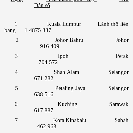
Dân số
1 Kuala Lumpur Lảnh thổ liên
bang 1 4875 337
2 Johor Bahru Johor
916 409
3 Ipoh Perak
704 572
4 Shah Alam Selangor
671 282
 Cập
5 Petaling Jaya Selangor
ốc - P2
638 516
6 Kuching Sarawak
617 887
chứng BBQ
7 Kota Kinabalu Sabah
462 963
ình Dương