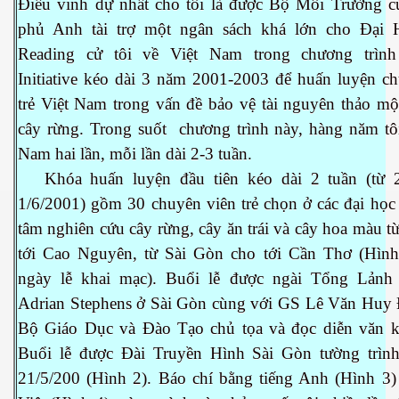
Điều vinh dự nhất cho tôi là được Bộ Môi Trường c
phủ Anh tài trợ một ngân sách khá lớn cho Đại
Reading cử tôi về Việt Nam trong chương trìn
Initiative kéo dài 3 năm 2001-2003 để huấn luyện ch
trẻ Việt Nam trong vấn đề bảo vệ tài nguyên thảo mộ
cây rừng. Trong suốt chương trình này, hàng năm tôi
Nam hai lần, mỗi lần dài 2-3 tuần.
Khóa huấn luyện đầu tiên kéo dài 2 tuần (từ 
1/6/2001) gồm 30 chuyên viên trẻ chọn ở các đại học
tâm nghiên cứu cây rừng, cây ăn trái và cây hoa màu t
tới Cao Nguyên, từ Sài Gòn cho tới Cần Thơ (Hình
ngày lễ khai mạc). Buổi lễ được ngài Tổng Lản
Adrian Stephens ở Sài Gòn cùng với GS Lê Văn Huy 
Bộ Giáo Dục và Đào Tạo chủ tọa và đọc diễn văn k
Buổi lễ được Đài Truyền Hình Sài Gòn tường trình
21/5/200 (Hình 2). Báo chí bằng tiếng Anh (Hình 3) 