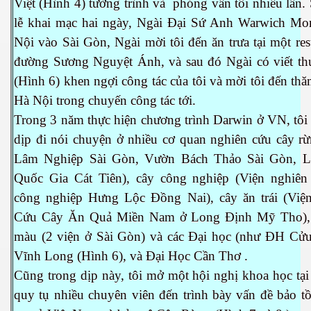
Việt (Hình 4) tường trình và phỏng vấn tôi nhiều lần.
lễ khai mạc hai ngày, Ngài Đại Sứ Anh Warwich Mor
Nội vào Sài Gòn, Ngài mời tôi đến ăn trưa tại một res
đường Sương Nguyệt Ánh, và sau đó Ngài có viết thư
(Hình 6) khen ngợi công tác của tôi và mời tôi đến th
 hôm nay
Hà Nội trong chuyến công tác tới.
Trong 3 năm thực hiện chương trình Darwin ở VN, tôi
dịp đi nói chuyện ở nhiều cơ quan nghiên cứu cây rừ
Lâm Nghiệp Sài Gòn, Vườn Bách Thảo Sài Gòn, 
Quốc Gia Cát Tiên), cây công nghiệp (Viện nghiên
công nghiệp Hưng Lộc Đồng Nai), cây ăn trái (Việ
Cứu Cây Ăn Quả Miền Nam ở Long Định Mỹ Tho),
màu (2 viện ở Sài Gòn) và các Đại học (như ĐH Cử
Vĩnh Long (Hình 6), và Đại Học Cần Thơ .
Cũng trong dịp này, tôi mở một hội nghị khoa học tạ
quy tụ nhiều chuyên viên đến trình bày vấn đề bảo t