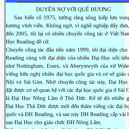
DUYÊN NỢ VỚI QUÊ HƯƠNG
Sau biến cố 1975, tưởng rằng sống kiếp lưu von
ownes qua đời
hương vĩnh viễn. Không ngờ, vì nghề nghiệp đẩy đưa,
đến 2005, tôi lại có nhiều chuyến công tác ở Việt N
Học Reading đề cử.
Chuyến công tác đầu tiên năm 1999, tôi đại diện cho
Reading cùng với đại diện của nhiều Đại Học nỗi tiế
như Nottingham, Essex, và Aberystwyth của xứ Wale
viếng hữu nghị nhiều đại học quốc gia và cơ sở giáo
Nội và Sài Gòn. Nhờ chuyến công tác này, Đại Học
đặt được cơ sở quan hệ với các đại học quốc gia ở Sài 
là Đại Học Nông Lâm ở Thủ Đức. Kể từ đó nhiều g
Đại Học Thủ Đức được mời đến thăm viếng các đại h
n núp
quốc và ĐH Reading, và sau này DH Reading cấp vài 
sau Đại Học cho giáo chức ĐH Nông Lâm.
mới