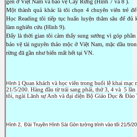
gen ở Việt Nam và bảo vệ Cây Rừng (Hình 7 và 8 ).
Một thành quả khác là tôi chọn 4 chuyên viên trẻ để
ng và ĐBCL
Học Reading tôi tiếp tục huấn luyện thâm sâu để đủ 
làm nghiên cứu (Hình 9).
Đấy là thời gian tôi cảm thấy sung sướng vì góp phần
bảo vệ tài nguyên thảo mộc ở Việt Nam, mặc dầu tron
rừng đã gần như biến mất hết tại VN.
Quan khách và học viên trong buổi lễ khai mạc 
Hình 1
21/5/200. Hàng đầu từ trái sang phải, thứ 3, 4 và
5 lần 
tôi, ngài Lãnh sự Anh và đại diện Bộ Giáo Dục & Đào
Hình 2, Đài Truyền Hình Sài Gòn tường trình vào tối 21/5/2
inh