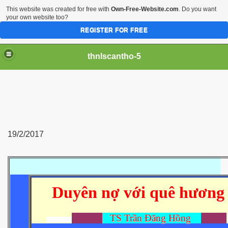
This website was created for free with
Own-Free-Website.com
. Do you want
your own website too?
REGISTER FOR FREE
thnlscantho-5
19/2/2017
iền sư
Duyên nợ với quê hương
TS Trần Đăng Hồng