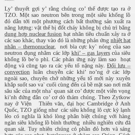
Ly’ thuyết gợi y’ rằng chúng co’ thể được tạo ra ở
TZO. Một sao neutron bên trong một siêu khổng lồ
đỏ dẫn tới một phương cách bất thường sản xuất ra
ốc
năng lượng: vật thể bị đốt cháy không bị chủ trì bằng
dung hợp nuclear fusion
hạt nhân tiêu chuẩn xảy ra ở
các sao khác, thay vào đó là những phản ứng
nhiệt hạt
nhân – thernonuclear,
nơi bìa cực ky` nóng của sao
neutron đụng nhằm các lớp
khi’ – gas layers
của siêu
khổng lồ be’o phì. Các phản ứng này làm sao
hoạt
động và cũng tạo ra các yếu tố nặng này.
Đối lưu –
convection
luân chuyễn các khi’ no’ng ở các lớp
ngoài sao, chuyên chở những yếu tố mới này xuyên
khắp suốt sao va` cuối cùng đến cả bề mặt sao nơi mắt
sâu sắc của một nha` quan sát co’ được một viễn vọng
ki’nh đứng đắn co’ cơ dò thám chúng. Theo Zytkow
nay ở Viện
Thiên văn, đại học Cambridge ở Anh
Quốc, TZO giống như
các siêu khổng lô cực kỳ lạnh
lẻo có nghĩa là khó lòng phân biệt chúng với hàng
ngàn siêu khổng lồ bình thường
nhiều nghiên cứu đã
c
quan sát. Tuy nhiên chúng có phần đỏ hơn và sáng