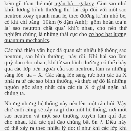
kém gi` tòan thể một
ngân hà – galaxy
. Còn sao nhỏ
khối lượng bi`nh thường thi` lại cặp đôi với một sao
neutron xoay quanh mau lẹ, theo đường ki’nh nhỏ bé,
có khi chỉ bằng
10km (6 dặm Anh);
gồm hoàn toa`n
la` sao neutron chất qua’ khi’t nhau, cho nên thử
nghiệm chúng là những thái cực cho
cơ học hạt lượng
quantum mechanics
.
Các nhà thiên văn học đã quan sát nhiều hệ thống sao
neutron, sao bình thường
này rồi. Khi hai sao làm
quỷ đạo cho nhau, khí từ sao bình thường có thể chảy
qua các lớp bên ngoài của sao neutron, làm ra những
sáng lòe
tia – X. Các sáng lòe sáng rực hơn các tia X
phát ra từ các sao bình thường và thực sự đó là những
nguồn gốc sáng nhất của các tia X ở giải ngân hà
chúng ta.
Nhưng những hệ thống này nêu lên một câu hỏi: Vậy
chớ cuối cùng sẽ xảy ra gì cho một hệ thống, nơi một
sao neutron và một sao thường xuyên làm quỉ đạo
c ... P2
cho nhau, khi các quỉ đạo chúng bất ổn ?. Điều này
có thể xảy ra theo nhiều lý do: tỉ như khi các lớp khí