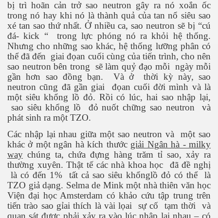
bị trì hoãn cản trở sao neutron gây ra nó xoắn ốc
trong nó hay khi nó là thành quả của tan nổ siêu sao
xé tan sao thứ nhất. Ở nhiều ca, sao neutron sẽ bị “cú
đá- kick “
trong lực phóng nó ra khỏi hệ thống.
Nhưng cho những sao khác, hệ thống lưỡng phân có
thể đã đến
giai đọan cuối cùng của tiến trình, cho nên
sao neutron bên trong
sẽ làm quỷ đạo mỗi
ngày mỗi
gần hơn sao đồng bạn.
Và ở
thời kỳ này, sao
neutron cũng đã gần giai
đọan cuối đời mình và là
một siêu khổng lồ đỏ. Rồi có lúc, hai sao nhập lại,
sao siêu khổng lồ
đỏ nuốt chững sao neutron
và
phát sinh ra một TZO.
Các nhập lại nhau giữa một sao neutron và
một sao
khác ở một ngân hà kích thước
giải Ngân hà - milky
way
chúng ta, chứa đựng hàng trăm tỉ sao, xảy ra
thường xuyên. Thật tế các nhà khoa học
đã đề nghị
là có đến 1%
tất cả sao siêu khổnglồ đỏ có thể
là
TZO giả dạng. Selma de Mink một nhà thiên văn học
Viện đại học Amsterdam có khảo cứu tập trung trên
tiến trào sao gỉai thích là vài lọai
sự cố
tạm thời
và
quan sát được phải xảy ra vào lúc nhập lại nhau – có