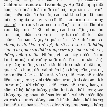
California Institute of Technology
. Họ đã đề nghị một
hạng sao hoàn toàn mới co’ một nội tâm sao chức
ng và ĐBCL
năng kiểu mẩu. Trước đó, các nhà khoa học đã thám
hiểm y’ nghĩa ca’c vi` sao cốt lõi -
sao neutron – trung
hòa tử
khi các vì sao neutron được xem lần đầu tiên
vào thập niên 1930, nhưng các hoạt động của họ
thiếu một phân tích chi tiết hay bất cứ một kết luận
chắc chắn nào. Nguyên quán của
TZO như sau:
Vi`
những ly’ do không rỏ rệt, đa số ca’c sao khối lượng
chúng ta quan sát được trong vu~ trụ thuộc những hệ
thống lưỡng phân
. Những vi` sao này nhiều lần to
lớn hơn mặt trời chúng ta (ít nhất là to hơn tám lần).
Tuy
rằng những sao tám lần lớn hơn mặt trời đã được
quan sát, chúng tiêu xài nhiên liệu chúng cũng mau lẹ
hơn nhiều. Các sao lớn nhất vũ trụ, đốt cháy hết nhiên
liệu chúng trong v ài triệu năm, trong khi các sao kích
thước mặt trời chúng ta đốt cháy hết trong hàng tỉ
năm. Ở hệ thống lưỡng phân, khi các khối lượng sao
không ngang nhau, thi` sao lớn nhất xài hết nhiên liệu
và chết đi trước đồng bạn. Thành phần khối lượng
inh
lớn nổ tan thành siêu sao lòe sáng, rực sáng không