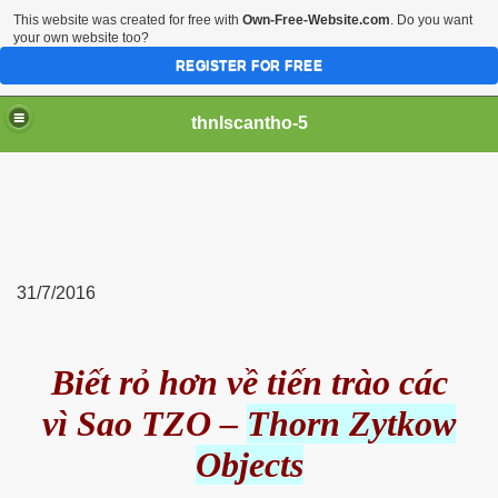
This website was created for free with
Own-Free-Website.com
. Do you want
your own website too?
REGISTER FOR FREE
thnlscantho-5
31/7/2016
iền sư
Biết rỏ hơn về tiến trào các
vì Sao
TZO –
Thorn Zytkow
Objects