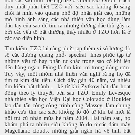
hơn các sao như
betelgeuse ở chòm sao Orion
.
Cách
duy nhất phân biệt TZO với
siêu sao khổng lồ sáng
chói là nhìn vào quang phổ độ phân giải cao, những
mô hình ánh sáng các nhà thiên văn học dùng làm
dấu tay của sao để tìm ra những đường đặc thù gây ra
bởi các yếu tố bất thường thấy nhiều ở TZO hơn là ở
các sao điển hình.
Tìm kiếm
TZO lại càng phức tạp thêm vì số lượng đồ
sộ các đường quang phổ- spectral
lines phức tạp từ
những yếu tố hay phân tử khác trong sao có khi lên
đến hàng ngàn. Đúng là tìm kim rơi trong đống rơm.
Tuy vậy, một nhóm nhà thiên văn nghĩ ră`ng họ đã
tìm ra kim đầu tiên. Cách đây gần 40 năm, và nhiều
 Cập
tìm kiếm bất thành...
kể từ khi Zytkow bắt đầu họạt
động theo lý thuyết, bên sau TZO. Emily Levesque
ốc - P2
nhà thiên văn học Viện Đại học Colorado ở Boulder
lao đầu tấn công công trình cùng Massey, làm chung
khảo cứu tìm các siêu khổng lồ đỏ từ khi bà mới là
nội trú cử nhân mùa hè năm 2004. Hai năm sau, họ
chứng BBQ
khám phá ra nhiều siêu khổng lồ đỏ ở các đám mây
Magellanic clouds, những giải ngân hà vệ tinh bất
ình Dương