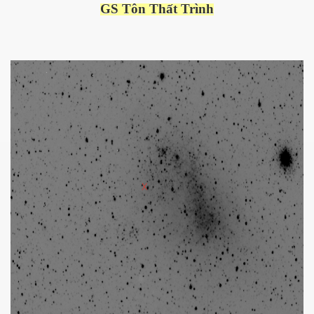
GS Tôn Thất Trình
ownes qua đời
n núp
mới