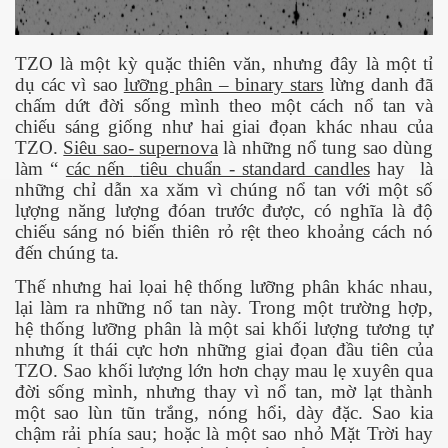
TZO là một kỳ quặc thiên văn, nhưng đây là một tỉ
dụ các vì sao
lưỡng phân – binary stars
lừng danh đã
chấm dứt đời sống mình theo một cách nổ tan và
chiếu sáng giống như hai giai đọan khác nhau của
TZO.
Siêu sao- supernova
là những nổ tung sao dùng
làm “
các nến
tiêu chuẩn - standard candles
hay
là
những chỉ dẫn xa xăm vì chúng nổ tan với một số
lựợng năng lượng đóan trước được, có nghĩa là độ
chiếu sáng nó biến thiên rỏ rệt theo khoảng cách nó
đến chúng ta.
Thế nhưng hai lọai hệ thống lưỡng phân khác nhau,
lại làm ra những nổ tan này. Trong một trường hợp,
hệ thống lưỡng phân là một sai khối lượng tương tự
nhưng ít thái cực hơn những giai đọan đầu tiên của
TZO. Sao khối lượng lớn hơn chạy mau lẹ xuyên qua
đời sống mình, nhưng thay vì nổ tan, mờ lạt thành
một sao lùn tũn trắng, nóng hổi, dày đặc. Sao kia
chậm rải phía sau; hoặc là một sao nhỏ Mặt Trời hay