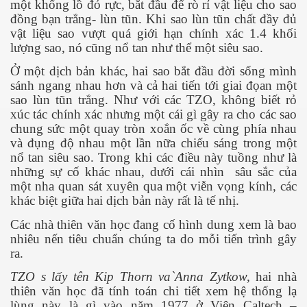
một khổng lồ đỏ rực, bắt đầu để rò rỉ vật liệu cho sao
đồng bạn trắng- lùn tũn. Khi sao lùn tũn chất đầy đủ
vật liệu sao vượt quá giới hạn chính xác 1.4 khối
lượng sao, nó cũng nổ tan như thể một siêu sao.
Ở một dịch bản khác, hai sao bắt đầu đời sống mình
 hôm nay
sánh ngang nhau hơn và cả hai tiến tới giai đọan một
sao lùn tũn trắng. Như với các TZO, không biết rỏ
xúc tác chính xác nhưng một cái gì gây ra cho các sao
chung sức một quay tròn xoắn ốc về cùng phía nhau
và đụng độ nhau một lần nữa chiếu sáng trong một
nổ tan siêu sao. Trong khi các điều này tuồng như là
những sự cố khác nhau, dưới cái nhìn
sâu sắc của
một nha quan sát xuyên qua một viễn vọng kính, các
khác biệt giữa hai dịch bản này rất là tế nhị.
Các nhà thiên văn học đang cố hình dung xem là bao
nhiêu nến tiêu chuẩn chúng ta do mỗi tiến trình gây
ra.
TZO s lấy tên Kip Thorn va`Anna Zytkow,
hai nhà
thiên văn học đã tính toán chi tiết xem hệ thống lạ
lùng này là gì vào năm 1977 ở Viện
Caltech –