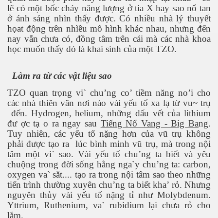
lẽ có một bốc cháy năng lượng ở tia X hay sao nổ tan
ở ánh sáng nhìn thấy được. Có nhiều nhà lý thuyết
họat động trên nhìều mô hình khác nhau, nhưng đến
nay vẫn chưa có, đồng tâm trên cái mà các nhà khoa
học muốn thấy đó là khai sinh của một TZO.
Làm ra từ các vật liệu sao
TZO quan trọng vi` chu’ng co’ tiềm năng no’i cho
các nhà thiên văn nơi nào vài yếu tố xa lạ từ vu~ trụ
đến. Hydrogen, helium, những dấu vết của lithium
đư ợc tạ o ra ngay sau
Tiếng Nổ Vang - Big Ba
ng.
Tuy nhiên, các yếu tố nặng hơn của vũ trụ không
ật. P 200-201
phải được tạo ra
lúc bình minh vũ trụ, mà trong nội
tâm một vi` sao. Vài yếu tố chu’ng ta biết và yêu
chuộng trong đời sống hằng nga`y chu’ng ta: carbon,
oxygen va` sắt.... tạo ra trong nội tâm sao theo những
tiến trình thường xuyên chu’ng ta biết kha’ rỏ. Nhưng
nguyên thủy vài yếu tố nặng tỉ như Molybdenum.
Yttrium, Ruthenium, va` rubidium lại chưa rỏ cho
lắm.