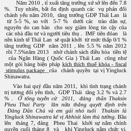
Năm 2010 , tỉ xuất tăng trưởng xứ sở lên đến 7.8
%. Tuy nhiên, bất ổn định quanh các vụ phản đối
kỹ nghệ thực phẩm
chánh yếu năm 2010, tăng trưởng GDP Thái Lan là
từ 5-5 %, so với 5-7 % dưới các trào dân sự,
n tại và tương lai
nguyên do can bản cho suy giảm lòng tin cậy của
các nhà đầu tư và người tiêu thụ . IMF tiên đóan là
n 2
nền kinh tế Thái Lan sẽ quật khởi từ mức thấp 0/1 %
tăng trưởng GDP năm 2011 , lên 5.5 % năm 2012
rồi 7.5%năm 2013 nhờ chánh sách điều hòa tiền tệ
của Ngân Hàng ( Quốc Gia ) Thái Lan cũng như
một gói hàng biện pháp
kích thích thuế khóa - fiscal
stimulus package
của chánh quyền tại vị Yingluck
Shinawatra.
2
Vào hai quý đầu năm 2011, khi tình trạng chánh
trị tương đối yên tĩnh, GDP Thái tăng 3.2 % và 2.7
% .
Ở tổng tuyễn cử 2011, đảng thân Thaksin
Pheu Thai Party lần nữa thắng quyết định trên
Đảng Dân Chủ và em gái nhỏ tuổi Thaksin là
Yingluck Shinawatra kế vị Abhisit làm thủ tướng
. Bầu
lên tháng 7, đảng Pheu Thai khởi sự nắm chính
quyền cuối tháng 8 và khi Yingluck nắm chức vị,