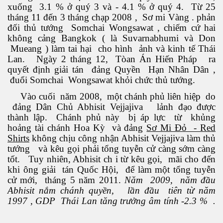
Kepler-452b
xuống 3.1 % ở quý 3 và - 4.1 % ở quý 4. Từ 25
tháng 11 đến 3 tháng chạp 2008 , Sơ mi Vàng . phản
đối thủ tướng Somchai Wongsawat , chiếm cứ hai
không cảng Bangkok ( là Suvarnabhumi và Don
Mueang ) làm tai hại cho hình ảnh và kinh tế Thái
khỏe không?
Lan. Ngày 2 tháng 12, Tòan Án Hiến Pháp ra
quyết định giải tán đảng Quyền Hạn Nhân Dân ,
đuổi Somchai Wongsawat khỏi chức thủ tướng.
Vào cuối năm 2008, một chánh phủ liên hiệp do
đảng Dân Chủ Abhisit Vejjajiva lảnh đạo được
thành lập. Chánh phủ này bị áp lực từ khủng
hoảng tài chánh Hoa Kỳ và đảng
Sơ Mi Đỏ - Red
Shirts
không chịu công nhận Abhisit Vejjajiva làm thủ
tướng và kêu gọi phải tổng tuyễn cử càng sớm càng
tốt. Tuy nhiên, Abhisit ch i từ kêu gọi, mãi cho đến
khi ông giải tán Quốc Hội, để làm một tổng tuyễn
cử mới, tháng 5 năm 2011.
Năm 2009, năm đầu
Abhisit nắm chánh quyền, lần đầu tiên từ năm
1997 , GDP Thái Lan tăng trưởng âm tính -2.3 % .