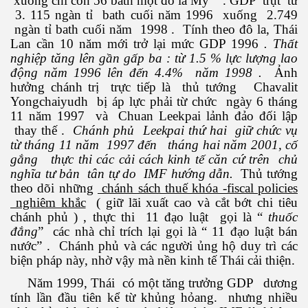
xuống chỉ còn 56 bath một đô la Mỹ . GDP trụt từ
3. 115 ngàn tỉ bath cuối năm 1996 xuống 2.749
ngàn tỉ bath cuối năm 1998 . Tính theo đô la, Thái
Lan cần 10 năm mới trở lại mức GDP 1996
. Thất
nghiệp tăng lên gần gấp ba : từ 1.5 % lực lượng lao
động năm 1996 lên đến 4.4% năm 1998 .
Ảnh
hưởng chánh trị trực tiếp là thủ tướng Chavalit
Yongchaiyudh bị áp lực phải từ chức ngày 6 tháng
11 năm 1997 và Chuan Leekpai lảnh đảo đối lập
thay thế .
Chánh phủ Leekpai thứ hai giữ chức vụ
từ tháng 11 năm 1997 đến tháng hai năm 2001, cố
gắng thực thi các cải cách kinh tế căn cứ trên chủ
nghĩa tư bản tân tự do IMF hướng dẫn.
Thủ tướng
n Văn Đạt
theo dõi những
chánh sách thuế khóa -fiscal policies
nghiêm khắc
( giữ lãi xuất cao và cắt bớt chi tiêu
chánh phủ ) , thực thi 11 đạo luật gọi là “
thuốc
đắng
” các nhà chỉ trích lại gọi là “ 11 đạo luật bán
ông Mers-CoV
nước” . Chánh phủ và các người ủng hộ duy trì các
biện pháp này, nhờ vậy mà nền kinh tế Thái cải thiện.
 cho sức khỏe
Năm 1999, Thái có một tăng trưởng GDP dương
tính lần đầu tiên kể từ khủng hỏang. nhưng nhiều