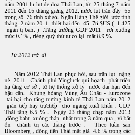
năm 2001 lũ lụt đe dọa Thái Lan, từ 25 tháng 7 năm
2011 đến 16 tháng giêng 2012, nước lụt tràn đầy 65
ú y
trong số 76 tỉnh xứ sở. Ngân Hàng Thế giới ước tính
tháng12 năm 2011 thiệt hại đến 45. 7tỉ $US ( 1 425
ngàn tị baht ) .Tăng trưởng GDP 2011 rơi xuống
mức 0.1% , riêng quý thứ tư co lại mất 8.9 %.
Từ 2012 trở đi
khí nhà kiếng
Năm 2012 Thái Lan phục hồi, sau trận lụt nặng
nề 2011. Chánh phủ Yingluck qui họach phát triễn
hạ tầng cơ sở , từ hệ thống xử lý nước dài hạn đến
hậu cần. Khủng hỏang Vùng Âu Châu - Eurozone
tai hại cho tăng trưởng kinh tế Thái Lan năm 2012
gián tiếp hay trựctiếp cho ngàng xuất khẩu . GDP
Thái tăng 6.5 % . Ngày 23 tháng chạp năm 2013
,đồng baht xuống thấp nhất trong 3 năm qua , vì bất
ổn chánh trị các tháng trước . Theo tuần san
Bloomberg , đồng tiền Thái mất giá 4.6 % trong các