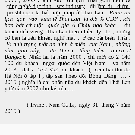
c
ông nghệ dục tình - sex industry
, dù l
àm đĩ - điếm-
ào năm 2030
prostitution
là bất hợp pháp ở Thái Lan.
Phần du
lịch góp vào kinh tế Thái Lan là 8.5 % GDP , lớn
hơn bất cứ một quốc gia Á Châu nào khác
. du
khách đến viếng Thái Lan theo nhiều lý do , nhưng
cơ bản là tiêu khiển, nghĩ mát ... ở các bải biển Thái .
Vì tình trạng mất an ninh ở miền cực Nam , những
năm gần đây, du khách tăng thêm nhiều ở
Bangkok
. Nhắc lại là năm 2000 , chỉ mới có 2 140
ui
100 du khách ngọai quốc đến Việt Nam và năm
2013 đạt 7 572 352 du khách . ( xem bài thủ đô
dân tộc
Hà Nội ở tập I , tập san Theo dõi Bóng Dáng … -
2015 ) nghĩa là chỉ phân nữa du khách đến Thái Lan
y từ năm 2007 như kể trên ….
li
( Irvine , Nam Ca Li, ngày 31 tháng 7 năm
2015 )