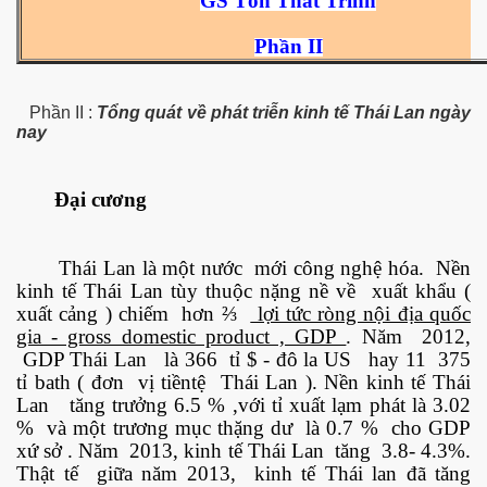
GS Tôn Thất Trình
Phần II
ownes qua đời
Phần II :
Tổng quát về phát triễn kinh tế Thái Lan ngày
nay
Đại cương
Thái Lan là một nước mới công nghệ hóa. Nền
kinh tế Thái Lan tùy thuộc nặng nề về xuất khẩu (
xuất cảng ) chiếm hơn ⅔
lợi tức ròng nội địa quốc
gia - gross domestic product , GDP
. Năm 2012,
GDP Thái Lan là 366 tỉ $ - đô la US hay 11 375
tỉ bath ( đơn vị tiềntệ Thái Lan ). Nền kinh tế Thái
Lan tăng trưởng 6.5 % ,với tỉ xuất lạm phát là 3.02
n núp
% và một trương mục thặng dư là 0.7 % cho GDP
xứ sở . Năm 2013, kinh tế Thái Lan tăng 3.8- 4.3%.
mới
Thật tế giữa năm 2013, kinh tế Thái lan đã tăng