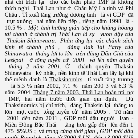
nhà chỉ trích lại cho các biện pháp IMF là không
thích nghi Thái Lan như ở Châu Mỹ La tinh và Phi
Châu . Tỉ xuất tăng trưởng dương tính là vì GDP đã
trụt xuống hai năm liên tiếp , riêng năm 1998 là -
10.5 % .
Một ảnh hưởng gián tiếp cho khủng hỏang
tài chánh ở chánh trị Thái Lan là sự vươn dậy của
Thaksin Shinawatra. Phản ứng lại các chánh sách
kinh tế chánh phủ , đảng Rak Tai Party của
Shinawatra thấng lợi to lớn trên đảng Dân Chủ của
Leekpai ở tổng tuyễn cử 2001 và lên nắm quyền
tháng 2 năm 2001.
Ở chánh quyền Thaksin
Shinawatra kỳ nhất , nền kinh tế Thái Lan lấy lại khí
thế mệnh danh là
Thaksinomics
, tỉ xuất tăng trưởng
là 5.3 % năm 2002, 7.1 % năm 200 3 và 6.3 %
năm 2004.
Tháng 7 năm 2003, Thái Lan hoàn trả nợ
IMF, hai năm trước thời gian qui định
. Dù
Thaksinomics bị chỉ trích, đảng Thaksin lại thắng to
lớn một cuộc tổng tuyễn cử năm 2005 . Từ năm
 - Phần 1
2001 đến năm 2011 , GDP mỗi đầu người Isan -
Miên Đông Bắc Thái tăng hơn gấp đôi lên đến 1
475 $%US ; và
trong cùng thời gian , GDP mỗi đầu
người Bangkok tăng từ 7900 $ US đến 13 000 $US
rgue Pháp