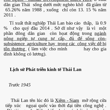
dân gian Thái sống dưới mức nghèo khổ đã giảm từ
65.26% năm 1988 , xuống chỉ còn 13. 15 % năm
ng và ĐBCL
2011 .
Tỉ xuất thất nghiệp Thái Lan báo cáo thấp, là 0.9
% cho quý đầu 2014 . Sở dĩ như vậy là vì một
phần đông dân gian còn họat động trong
ngành
nông ngiệp tự cung tự cấp, đủ để sống còn-
subsistence agriculture hay trong các công việc dễ bị
tổn thương
( làm việc cho mình
hay cho gia
đình không có lương).
Lịch sử Phát triễn kinh tế Thái Lan
Trước 1945
Thái Lan tên lúc đó là
Xiêm - Siam
mở rộng cửa
tiếp xúc ngọai quốc vào thời đại tiền công nghệ .
inh