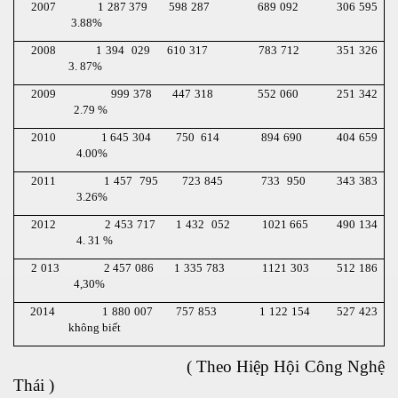
2007 1 287 379 598 287 689 092 306 595
3.88%
 xuất thuốc trị ung thư
2008 1 394 029 610 317 783 712 351 326
3. 87%
2009 999 378 447 318 552 060 251 342
2.79 %
2010 1 645 304 750 614 894 690 404 659
4.00%
2011 1 457 795 723 845 733 950 343 383
ên đọt bắp
3.26%
2012 2 453 717 1 432 052 1021 665 490 134
4. 31 %
2 013 2 457 086 1 335 783 1121 303 512 186
4,30%
2014 1 880 007 757 853 1 122 154 527 423
không biết
( Theo Hiệp Hội Công Nghệ
Thái )