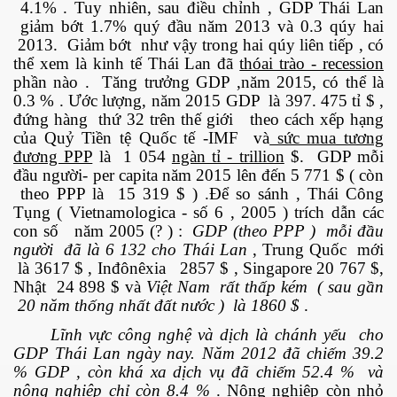
4.1% . Tuy nhiên, sau điều chỉnh , GDP Thái Lan
giảm bớt 1.7% quý đầu năm 2013 và 0.3 qúy hai
2013. Giảm bớt như vậy trong hai qúy liên tiếp , có
thể xem là kinh tế Thái Lan đã
thóai trào - recession
phần nào . Tăng trưởng GDP ,năm 2015, có thể là
0.3 % . Ước lượng, năm 2015 GDP là 397. 475 tỉ $ ,
đứng hàng thứ 32 trên thế giới theo cách xếp hạng
của Quỷ Tiền tệ Quốc tế -IMF và
sức mua tương
đương PPP
là 1 054
ngàn tỉ - trillion
$. GDP mỗi
đầu người- per capita năm 2015 lên đến 5 771 $ ( còn
theo PPP là 15 319 $ ) .Để so sánh , Thái Công
Tụng ( Vietnamologica - số 6 , 2005 ) trích dẫn các
con số năm 2005 (? ) :
GDP (theo PPP ) mỗi đầu
người đã là 6 132 cho Thái Lan
, Trung Quốc mới
là 3617 $ , Inđônêxia 2857 $ , Singapore 20 767 $,
Nhật 24 898 $ và
Việt Nam rất thấp kém ( sau gần
20 năm thống nhất đất nước ) là 1860 $
.
Lĩnh vực công nghệ và dịch là chánh yếu cho
GDP Thái Lan ngày nay. Năm 2012 đã chiếm 39.2
% GDP , còn khá xa dịch vụ đã chiếm 52.4 % và
nông nghiệp chỉ còn 8.4 %
. Nông nghiệp còn nhỏ