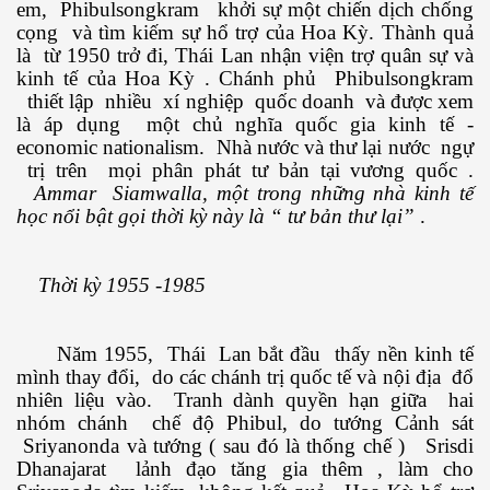
em, Phibulsongkram khởi sự một chiến dịch chống
cọng và tìm kiếm sự hổ trợ của Hoa Kỳ. Thành quả
là từ 1950 trở đi, Thái Lan nhận viện trợ quân sự và
kinh tế của Hoa Kỳ . Chánh phủ Phibulsongkram
ốc
thiết lập nhiều xí nghiệp quốc doanh và được xem
là áp dụng một chủ nghĩa quốc gia kinh tế -
economic nationalism. Nhà nước và thư lại nước ngự
trị trên mọi phân phát tư bản tại vương quốc .
Ammar Siamwalla, một trong những nhà kinh tế
học nổi bật gọi thời kỳ này là “ tư bản thư lại”
.
Thời kỳ 1955 -1985
Năm 1955, Thái Lan bắt đầu thấy nền kinh tế
mình thay đổi, do các chánh trị quốc tế và nội địa đổ
nhiên liệu vào. Tranh dành quyền hạn giữa hai
nhóm chánh chế độ Phibul, do tướng Cảnh sát
Sriyanonda và tướng ( sau đó là thống chế ) Srisdi
c
Dhanajarat lảnh đạo tăng gia thêm , làm cho