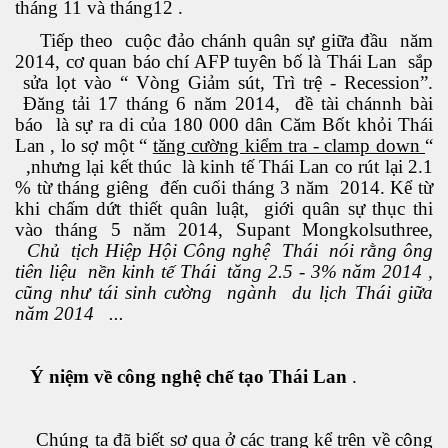
tháng 11 và tháng12 .
Tiếp theo cuộc đảo chánh quân sự giữa đầu năm
2014, cơ quan báo chí AFP tuyên bố là Thái Lan sắp
sửa lọt vào “ Vòng Giảm sút, Trì trệ - Recession”.
Đăng tải 17 tháng 6 năm 2014, đề tài chánnh bài
báo là sự ra di của 180 000 dân Căm Bốt khỏi Thái
Lan , lo sợ một “
tăng cường kiểm tra - clamp down
“
ão hóa được không?
,nhưng lại kết thúc là kinh tế Thái Lan co rút lại 2.1
% từ tháng giêng đến cuối tháng 3 năm 2014. Kể từ
ai - Biên Hòa
khi chấm dứt thiết quân luật, giới quân sự thục thi
vào tháng 5 năm 2014, Supant Mongkolsuthree,
Chủ tịch Hiệp Hội Công nghệ Thái nói rằng ông
tiên liệu nền kinh tế Thái tăng 2.5 - 3% năm 2014 ,
cũng như tái sinh cường ngành du lịch Thái giữa
năm 2014 ...
uy hiểm
Ý niệm về công nghệ chế tạo Thái Lan
.
Chúng ta đã biết sơ qua ở các trang kể trên về công