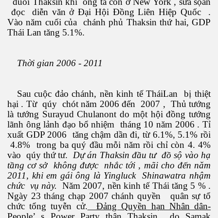
đuổi Thaksin khi ông ta còn ở New York , sửa sọan
đọc diễn văn ở Đại Hội Đồng Liên Hiệp Quốc .
Vào năm cuối của chánh phủ Thaksin thứ hai, GDP
Thái Lan tăng 5.1%.
Thời gian 2006 - 2011
đường
Sau cuộc đảo chánh, nền kinh tế TháiLan bị thiệt
hại . Từ qúy chót năm 2006 đến 2007 , Thủ tướng
là tướng Surayud Chulanont do một hội đồng tướng
lãnh ông lảnh đạo bổ nhiệm tháng 10 năm 2006 . Tỉ
xuất GDP 2006 tăng chậm dần đi, từ 6.1%, 5.1% rồi
4.8% trong ba quý đầu mỗi năm rồi chỉ còn 4. 4%
vào qúy thứ tư.
Dự án Thaksin đầu tư đồ sộ vào hạ
tầng cơ sở không được nhắc tới , mãi cho đến năm
2011, khi em gái ông là Yingluck Shinawatra nhậm
chức vụ này.
Năm 2007, nền kinh tế Thái tăng 5 % .
Ngày 23 tháng chạp 2007 chánh quyền quân sự tổ
chức tổng tuyễn cử.
Đảng Quyền hạn Nhân dân-
People’ s Power Party
thân Thaksin do Samak