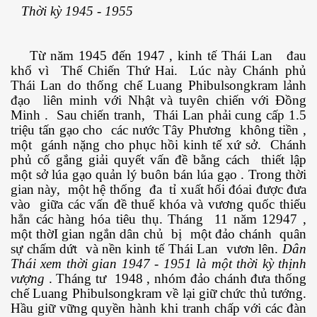
Thời kỳ 1945 - 1955
Từ năm 1945 đến 1947 , kinh tế Thái Lan đau
khổ vì Thế Chiến Thứ Hai. Lúc này Chánh phủ
Thái Lan do thống chế Luang Phibulsongkram lảnh
đạo liên minh với Nhật và tuyên chiến với Đồng
Minh . Sau chiến tranh, Thái Lan phải cung cấp 1.5
triệu tấn gạo cho các nước Tây Phương không tiền ,
một gánh nặng cho phục hồi kinh tế xứ sở. Chánh
phủ cố gắng giải quyết vấn đề bằng cách thiết lập
một sở lúa gạo quản lý buôn bán lúa gạo . Trong thời
gian này, một hệ thống đa tỉ xuất hối đóai được đưa
ật. P 200-201
vào giữa các vấn đề thuế khóa và vương quốc thiếu
hẳn các hàng hóa tiêu thụ. Tháng 11 năm 12947 ,
một thờI gian ngắn dân chủ bị một đảo chánh quân
sự chấm dứt và nền kinh tế Thái Lan vươn lên.
Dân
Thái xem thời gian 1947 - 1951 là một thời kỳ thịnh
vượng
. Tháng tư 1948 , nhóm đảo chánh đưa thống
chế Luang Phibulsongkram về lại giữ chức thủ tướng.
Hầu giữ vững quyền hành khi tranh chấp với các đàn