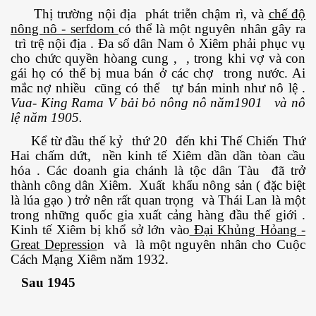
Thị trường nội địa phát triễn chậm rì, và
chế độ
nông nô - serfdom
có thể là một nguyên nhân gây ra
trì trệ nội địa . Đa số dân Nam ỏ Xiêm phải phục vụ
cho chức quyền hòang cung , , trong khi vợ và con
gái họ có thể bị mua bán ở các chợ trong nước. Ai
mắc nợ nhiều cũng có thể tự bán minh như nô lệ .
Vua- King Rama V bải bỏ nông nô năm1901 và nô
lệ năm 1905.
Kể từ đầu thế kỷ thứ 20 đến khi Thế Chiến Thứ
Hai chấm dứt, nền kinh tế Xiêm dần dần tòan cầu
hóa . Các doanh gia chánh là tộc dân Tàu đã trở
thành công dân Xiêm. Xuất khẩu nông sản ( đặc biệt
là lúa gạo ) trở nên rất quan trọng và Thái Lan là một
trong những quốc gia xuất cảng hàng đầu thế giới .
Kinh tế Xiêm bị khổ sở lớn vào
Đại Khủng Hỏang -
Great Depressio
n và là một nguyên nhân cho Cuộc
Cách Mạng Xiêm năm 1932.
Sau 1945