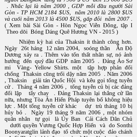
. Nhắc lại là năm 2000 , GDP mỗi đầu người Sài
Gòn - TP HCM 2184 $US, năm 2010 là 2800 $US
và cuối năm 2013 là 4500 $US, gấp đôi năm 2007
.
( Xem bài Sài Gòn - Hòn Ngọc Viễn Đông, tập I
Theo dõi Bóng Dáng Quê Hương VN - 2015 )
Nhiệm kỳ hai của Thaksin ít thành công hơn.
Ngày 26t háng 12 năm 2004, soóng thần Ấn Độ
Phần 2
Dương xảy ra . Thêm vào tổn thất nhân sự, nó ảnh
hưởng đến quý đầu GDP năm 2005 . Đảng Áo Sơ
mi Vàng- Yellow Shirts. một tập hợp phản đối
chống Thaksin cũng trổi dậy năm 2005 . Năm 2006
, Thaksin giải tán Quốc Hội và kêu gọi tổng tuyễn
cử . Tháng 4 năm 2006 , tổng tuyễn củ bị các đảng
đối lập tẩy chay . Đảng Thaksin lại thắng cử lần
nữa, nhưng Tòa Án Hiến Pháp tuyên bố không hiệu
lực . Một tổng tuyễn cử khác dự
trù tháng 10 bị
hủy bỏ . Ngày 19 tháng 9 năm 2006 , một nhóm
quân nhân tự gọi là Ủy Ban Cải Cách Dân Chủ
dưới quyền Vương Quốc Hợp Hiến và do Sonthi
Boonyaratglin lảnh đạo tổ chức một cuộc đảo chánh