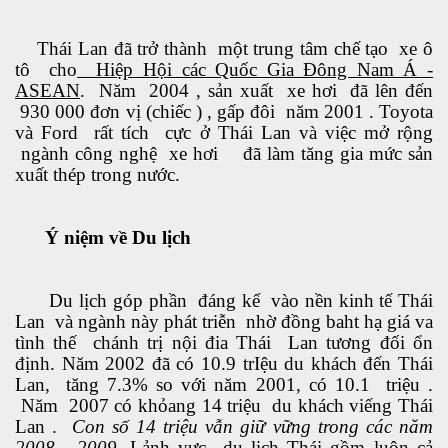
Bình làm gì?
Thái Lan đã trở thành một trung tâm chế tạo xe ô
tô cho
Hiệp Hội các Quốc Gia Đông Nam Á -
ASEAN
. Năm 2004 , sản xuất xe hơi đã lên đến
930 000 đơn vị (chiếc ) , gấp đôi năm 2001 . Toyota
và Ford rất tích cực ở Thái Lan và việc mở rộng
iệt đới
ngành công nghệ xe hơi đã làm tăng gia mức sản
xuất thép trong nước.
tại hải ngoại
Ý niệm về Du lịch
ngủ
Du lịch góp phần đáng kể vào nền kinh tế Thái
 là gì đây ?
Lan và ngành này phát triễn nhờ đồng baht hạ giá va
tình thế chánh trị nội đia Thái Lan tương đối ổn
định. Năm 2002 đã có 10.9 trIệu du khách đến Thái
Lan, tăng 7.3% so với năm 2001, có 10.1 triệu .
Năm 2007 có khỏang 14 triệu du khách viếng Thái
Lan .
Con số 14 triệu vẫn giữ vững trong các năm
2008 , 2009
.Lảnh vực du lịch Thái gồm luôn cả