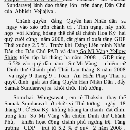
Sundaravej lảnh đạo thắng lớn trên đảng Dân Chủ
của Abhisit Vejjajiva .
Chánh quyền đảng Quyền hạn Nhân dân sa
ngay vào xáo trộn chánh trị . Tình trạng, này phối
hợp với Khủng hỏang thể chế tài chánh Hoa Kỳ hai
quý cuối cùng năm 2008, cắt giảm tỉ xuất tăng GDP
Thái xuống 2.5 %. Trước khi Đảng Liên minh Nhân
Dân cho Dân Chủ-PAD và đảng
Sơ Mi Vàng-Yellow
Shirts
triệu tập lại tháng ba năm 2008 , GDP tăng
6.5% vào quý đầu năm. Sơ Mi Vàng chiếm cứ
Dinh thự Chánh phủ Thái Lan tháng 8 năm 2008
và ngày 9 tháng 9 , Tòan Án Hiến Pháp Thái ra
quyết định giải tán đảng Quyền Hạn Nhân Dân , đẩy
Samak Sundaravej ra khỏi chức Thủ tướng.
Somchai Wongsawat , em rễ Thaksin thay thế
Samak Sundaravel ở chức vị Thủ tướng ngày 18
tháng 9 . Ở Hoa Kỳ khủng hỏang tài chánh đạt đỉnh,
trong khi Sơ Mi Vàng vẫn chiếm Dinh thự Chánh
Phủ, khiến họat động chánh phủ ngưng trệ. Tăng
trưởng GDP trụt từ 5.2 % ở quý 2 năm 2008 ,