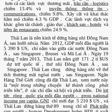
hơn cả các lảnh vực thương mãi ,
hậu cần - logistics
chiếm 13.4% và
truyền thông, thông tin -
communications
chiếm 9.8%. Xây cất và khai thác
hầm mỏ chiếm 4.3 % GDP . Các lảnh vực dịch vụ
khác gồm tài chánh , giáo dục ,
khách sạn - hotels
và
tiệm ăn restaurants
chiếm 24.9 %.
 hôm nay
Thái Lan là nền kinh tế đứng hàng nhì Đông Nam
Á, sau Inđô nêxia. Năm 2012, GDP mỗi đầu người là
5 390 $ US, chỉ nằm vào giữa các nước Đông Nam
Á , sau Singapore , Brunei và Mã Lai Á . Ngày 19
tháng 7 năm 2013, Thái Lan nắm giữ 171 .2 tỉ $US
dự trữ quốc tế , thứ nhì Đông Nam Á , sau
Singapore . Thái Lan cũng đứng hàng nhì về thể
tích thương mãi ngòai nước , sau Singapore. Ngân
Hàng Thế Giới cũng đã đặt Thái Lan, xem nước này
là “
một trong những chuyện kể thành công phát
triễn lớ
n”, ở các chỉ dẫn xã hội và phát triễn. Dù
lợi
tức ròng quốc gia mỗi đầu người - gross national
income per capita, GNI
chỉ mới đạt 5 210 $ US , và
Thái Lan đứng hàng thứ 89 trong chỉ số
Phát triễn
con người - human Development Index HDI
, tỉ xuất