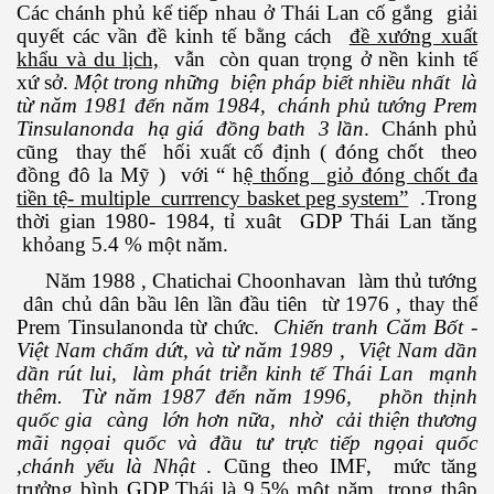
Các chánh phủ kế tiếp nhau ở Thái Lan cố gắng giải
quyết các vần đề kinh tế bằng cách
đề xướng xuất
khẩu và du lịch,
vẫn còn quan trọng ở nền kinh tế
 Listeria
xứ sở.
Một trong những biện pháp biết nhiều nhất là
từ năm 1981 đến năm 1984, chánh phủ tướng Prem
 làm gì?
Tinsulanonda hạ giá đồng bath 3 lần
. Chánh phủ
cũng thay thế hối xuất cố định ( đóng chốt theo
đồng đô la Mỹ ) với “ h
ệ thống giỏ đóng chốt đa
tiền tệ- multiple currrency basket peg system”
.Trong
thời gian 1980- 1984, tỉ xuât GDP Thái Lan tăng
khỏang 5.4 % một năm.
ng ngọt
Năm 1988 , Chatichai Choonhavan làm thủ tướng
dân chủ dân bầu lên lần đầu tiên từ 1976 , thay thế
Prem Tinsulanonda từ chức.
Chiến tranh Căm Bốt -
Việt Nam chấm dứt, và từ năm 1989 , Việt Nam dần
dần rút lui, làm phát triễn kinh tế Thái Lan mạnh
thêm. Từ năm 1987 đến năm 1996, phồn thịnh
quốc gia càng lớn hơn nữa, nhờ cải thiện thương
ợng ở Hoa Kỳ năm 2015
mãi ngọai quốc và đầu tư trực tiếp ngọai quốc
,chánh yếu là Nhật
. Cũng theo IMF, mức tăng
ệt
trưởng bình GDP Thái là 9.5% một năm trong thập