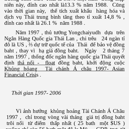
niên này, đỉnh cao nhất là13.3 % năm 1988. Cũng
vào thời gian này, thể tích xuất khẩu hàng hóa và
dịch vụ Thái trung bình tăng theo tỉ xuất 14,8 % ,
đỉnh cao nhất là 26.1 % năm 1988 .
Năm 1997 , thủ tướng Yongchaiyudh dựa trên
Ngân Hàng Quốc gia Thái Lan , chi trêu 24 ngàn tỉ
đô là US , ⅔ dự trữ quốc tế của Thái để bảo vệ đồng
baht , thay vì hạ gíá đồng baht. Ngày 2 tháng 7
năm 1997 , thống đốc ngân hàng quốc gia Thái quyết
định
thả nổi - float
đồng baht, khởi động cuộc
Khủng hỏang Tài chánh Á châu 1997- Asian
Financial Crisi
s .
Thời gian 1997- 2006
Vì ảnh hưởng khủng hoảng Tài Chánh Á Châu
1997 , chỉ trong vòng vài tháng giá trị đồng baht
trôi nổi từ điểm thấp nhất ( 25 bath một $US )