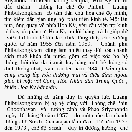
Sriyanoda tìm kiếm, không kết quả, Hoa Kỳ hổ trợ
đảo chánh chống lại chế độ Phibul. Luang
Phibulsongkram cố tâm dân chủ hóa chế độ mình,
tìm kiếm dân gian ủng hộ phát triễn kinh tế. Một lần
nữa, ông quay về phía Hoa Kỳ, yêu cầu viện trợ kinh
tế thay vì quân sự. Hoa Kỳ trả lời bằng cách giúp đở
viện trợ kinh tế lớn lao chưa từng thấy cho vương
quốc, từ năm 1955 đến năm 1959. Chánh phủ
Phibulsongkram cũng làm nhiều thay đổi các chánh
sách thuế khóa đât nước, gồm có việc xóa bỏ hệ
thống hối đóai đa tỉ xuất thay bằng một hệ thống cố
định thống nhất, vẫn xài đến năm 1984.
Chánh phủ
cũng trung lập hóa thương mãi và điều đình ngọai
 Cập
giao bí mật với Cộng Hòa Nhân dân Trung Quốc ,
khiến Hoa Kỳ bất mãn.
ốc - P2
Dù những cố gắng duy trì quyền lực, Luang
Phibulsongkram bị hạ bệ cùng với Thống chế Phin
Choonhavan và tướng cảnh sát Phao Sriyanonda
ngày 16 tháng 9 năm 1957, do một cuôc đảo chánh
chứng BBQ
thống chế Srisdi Dhanarajata lảnh đạo . Từ năm 1957
đến 1973 , chế độ Srisdi duy trì đường hướng chế
ình Dương