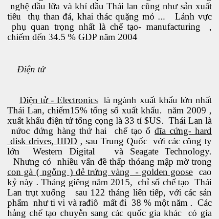
nghệ dầu lữa và khí dầu Thái lan cũng như sản xuất
tiêu thụ than đá, khai thác quặng mỏ ... Lảnh vực
phụ quan trọng nhất là chế tạo- manufacturing ,
chiếm đến 34.5 % GDP năm 2004
 lửa
biển dâng cao
Điện tử
Điện tử - Electronics
là ngành xuất khẩu lớn nhất
 trọng
Thái Lan, chiếm15% tổng số xuất khẩu. năm 2009 ,
xuất khẩu điện tử tổng cọng là 33 tỉ $US. Thái Lan là
nứoc đứng hàng thứ hai chế tạo ổ
đĩa cứng- hard
disk drives, HDD
, sau Trung Quốc với các công ty
lớn Western Digital và Seagate Technology.
Nhưng có nhiều vấn đề thấp thóang mập mờ trong
hông
con gà ( ngỗng ) đẻ trứng vàng - golden goose
cao
kỷ này . Tháng giêng năm 2015, chỉ số chế tạo Thái
Lan trụt xuống sau 122 tháng liên tiếp, với các sản
phẩm như ti vi và rađiô mất đi 38 % một năm . Các
hảng chế tạo chuyễn sang các quốc gia khác có gía