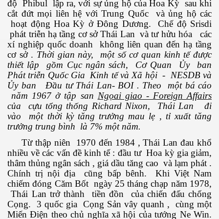
độ Phibul lập ra, với sự ủng hộ của Hoa Kỳ sau khi
cắt đứt mọi liên hệ với Trung Quốc và ủng hộ các
hoạt động Hoa Kỳ ở Đông Dương. Chế độ Srisdi
phát triễn hạ tầng cơ sở Thái Lan và tư hửu hóa các
uyết áp
xí nghiệp quốc doanh không liên quan đến hạ tầng
cơ sở .
Thời gian này, một số cơ quan kinh tế được
...
thiết lập gồm Cục ngân sách, Cơ Quan Ủy ban
Phát triễn Quốc Gia Kinh tế và Xã hội - NESDB và
Ủy ban Đầu tư Thái Lan- BOI .
Theo một bá cáo
năm 1967 ở tập san
Ngọai giao - Foreign Affairs
của cựu tổng thống Richard Nixon, Thái Lan đi
vào một thời kỳ tăng trưởng mau lẹ , tỉ xuất tăng
trưởng trung bình là 7% một năm.
Từ thập niên 1970 đến 1984 , Thái Lan đau khổ
c
nhiều về các vấn đề kinh tế : đầu tư Hoa kỳ gia giảm,
thâm thủng ngân sách , giá dầu tăng cao và lạm phát .
Chính trị nội địa cũng bấp bênh. Khi Việt Nam
chiếm đóng Căm Bốt ngày 25 tháng chạp năm 1978,
 đâu
Thái Lan trở thành tiền đồn của chiến đấu chống
Cọng. 3 quốc gia Cọng Sản vây quanh , cùng một
Miến Điện theo chủ nghĩa xã hội của tướng Ne Win.