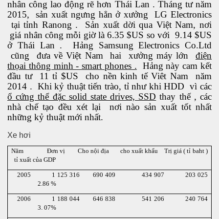
nhân công lao động rẽ hơn Thái Lan . Tháng tư năm
2015, sản xuất ngưng hẳn ở xưởng LG Electronics
tại tỉnh Ranong . Sản xuất dời qua Việt Nam, nơi
n thế giới
giá nhân công mỗi giờ là 6.35 $US so với 9.14 $US
ở Thái Lan . Hảng Samsung Electronics Co.Ltd
cũng đưa về Việt Nam hai xưởng máy lớn
điện
thọai thông minh - smart phones .
Hảng này cam kết
đầu tư 11 tỉ $US cho nền kinh tế Viêt Nam năm
2014 . Khi kỷ thuật tiến trào, tỉ như khi HDD vì các
ổ cứng thể đặc solid state drives, SSD
thay thế , các
nhà chế tạo đều xét lại nơi nào sản xuất tốt nhất
những kỷ thuật mới nhất.
Xe hơi
Năm Đơn vị Cho nội địa cho xuất khẩu Trị giá ( tỉ baht )
 giới
tỉ xuất của GDP
2005 1 125 316 690 409 434 907 203 025
2.86 %
2006 1 188 044 646 838 541 206 240 764
3. 07%
h