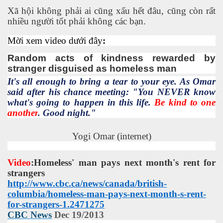
Xã hội không phải ai cũng xấu hết đâu, cũng còn rất
nhiều người tốt phải không các bạn.
 Listeria
Mời xem video dưới đây
:
 làm gì?
Random acts of kindness rewarded by
stranger disguised as homeless man
It's all enough to bring a tear to your eye. As Omar
said after his chance meeting: "You NEVER know
what's going to happen in this life.
Be kind to one
ng ngọt
another
. Good night."
Yogi Omar (internet)
Video
:Homeless' man pays next month's rent for
strangers
http://www.cbc.ca/news/canada/british-
columbia/homeless-man-pays-next-month-s-rent-
ợng ở Hoa Kỳ năm 2015
for-strangers-1.2471275
CBC News
Dec 19/2013
ệt