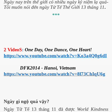
Ngày nay trên thế giới có nhiều ngày kỷ niệm lạ quá-
Tôi muốn nói đến ngày Tử Tế Thế Giới 13 tháng 11
.
***
ownes qua đời
2
VideoS
:
One Day, One Dance, One Heart!
https://www.youtube.com/watch?v=Ko3a4Q0g6dI
DFK2014 - Hanoi, Vietnam
https://www.youtube.com/watch?v=8l73ChIqU6g
n núp
Ngày gì ngộ quá vậy?
mới
Ngày Tử Tế 13 tháng 11 đã được
World Kindness