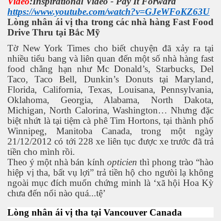
Video
:Inspirational Video - Pay It Forward
https://www.youtube.com/watch?v=GJeWFoKZ63U
Lòng nhân ái vị tha trong các nhà hàng Fast Food
Drive Thru tại Bắc Mỹ
Tờ New York Times cho biết chuyện đã xảy ra tại
nhiều tiểu bang và liên quan đến một số nhà hàng fast
food chẳng hạn như Mc Donald’s, Starbucks, Del
Taco, Taco Bell, Dunkin’s Donuts tại Maryland,
Florida, California, Texas, Louisana, Pennsylvania,
Oklahoma, Georgia, Alabama, North Dakota,
Michigan, North Calorina, Washington… Nhưng đặc
biệt nhứt là tại tiệm cà phê Tim Hortons, tại thành phố
Winnipeg, Manitoba Canada, trong một ngày
 Cập
21/12/2012 có tới 228 xe liên tục được xe trước đã trả
tiền cho mình rồi.
ốc - P2
Theo ý một nhà bán kính
opticien
thì phong trào “hào
hiệp vị tha, bất vụ lợi” trả tiền hộ cho ngưòi lạ không
ngoài mục đích muốn chứng minh là ‘xã hội Hoa Kỳ
chưa đến nổi nào quá...tệ’
chứng BBQ
Lòng nhân ái vị tha tại Vancouver Canada
ình Dương