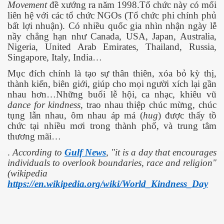
Movement
đề xướng ra năm 1998.Tổ chức này có mối
liên hệ với các tổ chức NGOs (Tổ chức phi chính phủ
bất lợi nhuận). Có nhiều quốc gia nhìn nhận ngày lễ
nầy chẳng hạn như Canada, USA, Japan, Australia,
Nigeria, United Arab Emirates, Thailand, Russia,
Singapore, Italy, India…
Mục đích chính là tạo sự thân thiên, xóa bỏ kỳ thị,
thành kiến, biên giới, giúp cho mọi người xích lại gần
nhau hơn…Những buổi lễ hội, ca nhạc, khiêu vũ
dance for kindness
, trao nhau thiệp chúc mừng, chúc
tụng lẫn nhau, ôm nhau áp má (
hug
) được thấy tồ
chức tại nhiều mơi trong thành phố, và trung tâm
thương mãi…
.
According to
Gulf News
, "it is a day that encourages
individuals to overlook boundaries, race and religion"
(wikipedia
https://en.wikipedia.org/wiki/World_Kindness_Day