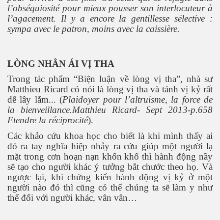
l’obséquiosité pour mieux pousser son interlocuteur à
l’agacement. Il y a encore la gentillesse sélective :
sympa avec le patron, moins avec la caissière.
LÒNG NHÂN ÁI VỊ THA
Trong tác phẩm “Biện luận về lòng vị tha”
,
nhà sư
Matthieu Ricard có nói là lòng vị tha và tánh vị kỷ rất
dễ lây lắm... (
Plaidoyer pour l’altruisme, la force de
la bienveillance.Matthieu Ricard- Sept 2013-p.658
Etendre la réciprocité
).
Các khảo cứu khoa học cho biết là khi mình thấy ai
ật. P 200-201
đó ra tay nghĩa hiệp nhảy ra cứu giúp một người lạ
mặt trong cơn hoạn nạn khốn khổ thì hành động nầy
sẽ tạo cho người khác ý tưởng bắt chước theo họ. Và
ngược lại, khi chứng kiến hành động vị kỷ ở một
người nào đó thì cũng có thể chúng ta sẽ làm y như
thế đối với người khác, vân vân…