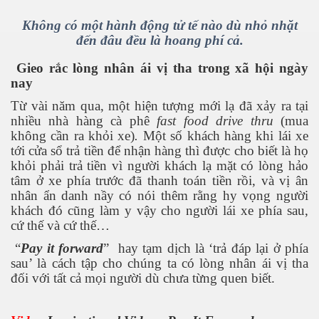
Không có một hành động tử tế nào dù nhỏ nhặt
đến đâu đều là hoang phí cả.
ốc
Gieo rắc lòng nhân ái vị tha trong xã hội ngày
nay
Từ vài năm qua, một hiện tượng mới lạ đã xảy ra tại
nhiều nhà hàng cà phê
fast food drive thru
(mua
không cần ra khỏi xe)
.
Một số khách hàng khi lái xe
tới cửa sổ trả tiền để nhận hàng thì được cho biết là họ
khỏi phải trả tiền vì người khách lạ mặt có lòng hảo
tâm ở xe phía trước đã thanh toán tiền rồi, và vị ân
nhân ẩn danh nầy có nói thêm rằng hy vọng người
khách đó cũng làm y vậy cho người lái xe phía sau,
cứ thế và cứ thế…
“
Pay it forward
”
hay tạm dịch là ‘trả đáp lại ở phía
sau’ là cách tập cho chúng ta có lòng nhân ái vị tha
đối với tất cả mọi người dù chưa từng quen biết.
c