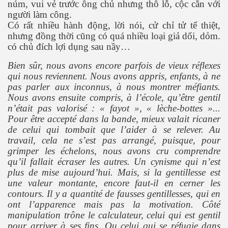
núm, vui vẻ trước ông chủ nhưng thô lỗ, cộc cằn với
người làm công.
Có rất nhiều hành động, lời nói, cử chỉ tử tế thiệt,
nhưng đồng thời cũng có quá nhiều loại giả dối, dỏm.
có chủ đích lợi dụng sau nầy…
Bien sûr, nous avons encore parfois de vieux réflexes
qui nous reviennent. Nous avons appris, enfants, à ne
pas parler aux inconnus, à nous montrer méfiants.
Nous avons ensuite compris, à l’école, qu’être gentil
n’était pas valorisé : « fayot », « lèche-bottes »...
Pour être accepté dans la bande, mieux valait ricaner
de celui qui tombait que l’aider à se relever. Au
travail, cela ne s’est pas arrangé, puisque, pour
grimper les échelons, nous avons cru comprendre
qu’il fallait écraser les autres. Un cynisme qui n’est
plus de mise aujourd’hui. Mais, si la gentillesse est
une valeur montante, encore faut-il en cerner les
contours. Il y a quantité de fausses gentillesses, qui en
ont l’apparence mais pas la motivation. Côté
manipulation trône le calculateur, celui qui est gentil
pour arriver à ses fins. Ou celui qui se réfugie dans