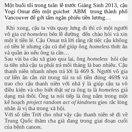
Một buổi tối trong tuần lễ trước Giáng Sinh 2013, cậu
Yogi Omar đến một guichet
ABM
trong thành phố
Vancouver để gởi tấm ngân phiếu tiền lương…
uyết áp
Khi xong, cậu ta vừa quay lưng đi thì có một người
vô gia cư
homeless
bên lề đường
đến chào hỏi và xin
...
một ít tiền lẻ. Cậu Omar trả lời rằng rất tiếc cậu không
có tiền lẻ nhưng cậu có thể giúp ông
homeless
thức ăn
và quần áo nếu ông ta cần…
Sau vài ba câu xã giao qua lại, ông
homeless
hỏi cậu
ta tiền nhà cậu ta phải trả mỗi tháng là bao nhiêu. Cậu
thanh niên nhanh nhẹn trả lời là 469 $. Người vô gia
cư liền ân cần rút trong túi ra số tiền đúng 469$ và
trao cho cậu thanh niên với nhã ý là giúp cậu ta vô
c
điều kiện và cho biết thật sự ra ông ta là
homeless
giả
dạng mà thôi. Ông ta nói tiếp là ông nằm trong một
kế hoạch
project random act of kindness
gieo rắc lòng
nhân ái vị tha trong xã hội.
 đâu
Với số tiền Trời cho như vậy cậu thanh niên sẽ đi về
Trung Quốc thăm cha già đang trong giai đoạn cuối
của bệnh cancer
.