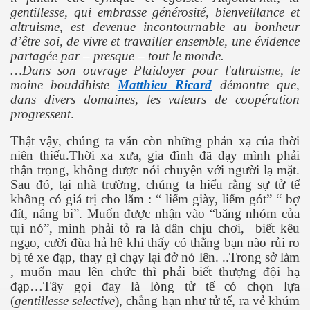
gentillesse, qui embrasse générosité, bienveillance et
altruisme, est devenue incontournable au bonheur
d’être soi, de vivre et travailler ensemble, une évidence
partagée par – presque – tout le monde.
…Dans son ouvrage
Plaidoyer pour l'altruisme
, le
moine bouddhiste
Matthieu Ricard
démontre que,
dans divers domaines, les valeurs de coopération
progressent
.
Thật vậy, chúng ta vẫn còn những phản xạ của thời
niên thiếu.Thời xa xưa, gia đình đã dạy mình phải
thận trọng, không được nói chuyện với người lạ mặt.
Sau đó, tại nhà trường, chúng ta hiểu rằng sự tử tế
không có giá trị cho lắm : “ liếm giày, liếm gót” “ bợ
đít, nâng bi”. Muốn được nhận vào “băng nhóm của
tụi nó”, mình phải tỏ ra là dân chịu chơi,
biết kêu
ngạo, cười đùa hả hê khi thấy có thằng bạn nào rủi ro
bị té xe đạp, thay gì chạy lại đở nó lên. ..Trong sở làm
, muốn mau lên chức thì phải biết thượng đội hạ
c ... P2
đạp…Tây gọi đay là lòng tử tế có chọn lựa
(
gentillesse selective
), chẳng hạn như tử tế, ra vẻ khúm