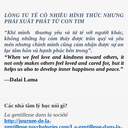
LÒNG TỦ TẾ CÓ NHIỀU HÌNH THỨC NHƯNG
PHẢI XUẤT PHÁT TỪ CON TIM
“Khi mình
thuơng yêu và tử tế với người khác,
 hôm nay
không những họ cảm thấy được trân quý và yêu
mến nhưng chính mình cũng cảm nhận được sự an
lạc tâm hồn và hạnh phúc bên trong”.
“When we feel love and kindness toward others, it
not only makes others feel loved and cared for, but it
helps us also to develop inner happiness and peace.”
—Dalai Lama
Các nhà tâm lý học nói gì?
La gentillesse dans la société
http://journee-de-la-
gentillesse.psychologies.com/La-gentillesse-dans-la-