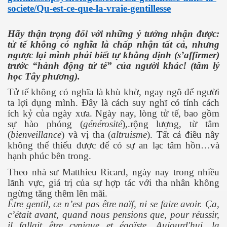
societe/Qu-est-ce-que-la-vraie-gentillesse
ng và ĐBCL
Hãy thận trọng đối với những ý tưởng nhận được:
tử tế không có nghĩa là chấp nhận tất cả, nhưng
ngược lại mình phải biết tự khẳng định (s’affirmer)
trước “hành động tử tế” của người khác! (tâm lý
học Tây phương).
Tử tế không có nghĩa là khù khờ, ngay ngô để người
ta lợi dụng mình. Đây là cách suy nghĩ có tính cách
ích kỷ của ngày xưa. Ngày nay, lòng tử tế, bao gồm
sự hào phóng (
générosité
),.rộng lượng, từ tâm
(
bienveillance
) và vị tha (
altruisme
). Tất cả điều nầy
không thể thiếu được để có sự an lạc tâm hồn…và
hạnh phúc bên trong.
Theo nhà sư Matthieu Ricard, ngày nay trong nhiều
lãnh vực, giá trị của sự hợp tác với tha nhân không
ngừng
tăng thêm lên mãi.
Être gentil, ce n’est pas être naïf, ni se faire avoir. Ça,
c’était avant, quand nous pensions que, pour réussir,
inh
il fallait être cynique et égoïste. Aujourd'hui, la