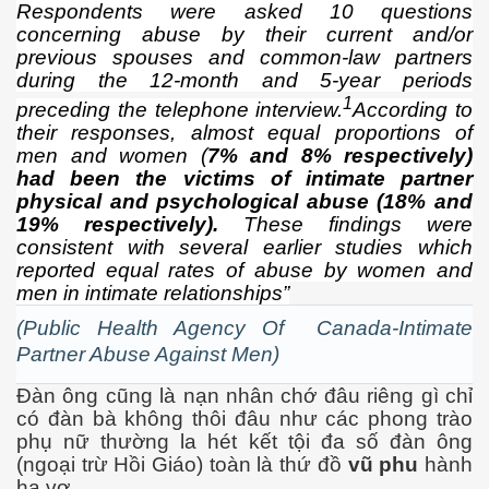
Respondents were asked 10 questions
concerning abuse by their current and/or
previous spouses and common-law partners
during the 12-month and 5-year periods
1
preceding the telephone interview.
According to
their responses, almost equal proportions of
men and women (
7% and 8% respectively)
had been the victims of intimate partner
physical and psychological abuse (18% and
19% respectively).
These findings were
consistent with several earlier studies which
reported equal rates of abuse by women and
men in intimate relationships”
 Cập
(Public Health Agency Of Canada-Intimate
ốc - P2
Partner Abuse Against Men)
Đàn ông cũng là nạn nhân chớ đâu riêng gì chỉ
có đàn bà không thôi đâu như các phong trào
chứng BBQ
phụ nữ thường la hét kết tội đa số đàn ông
(ngoại trừ Hồi Giáo) toàn là thứ đồ
vũ phu
hành
ình Dương
hạ vợ.