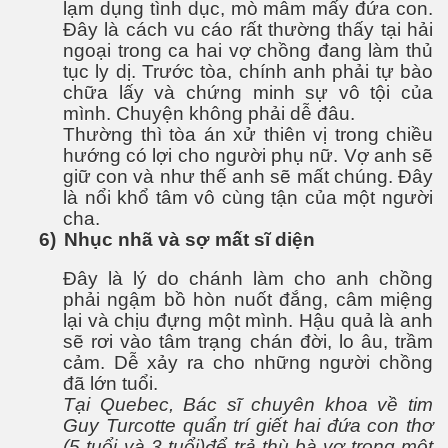
lạm dụng tình dục, mò mẫm mấy đứa con.
Đây là cách vu cáo rất thường thấy tại hải
ngoại trong ca hai vợ chồng đang làm thủ
tục ly dị. Trước tòa, chính anh phải tự bào
 lửa
chữa lấy và chứng minh sự vô tội của
mình. Chuyện không phải dễ đâu.
biển dâng cao
Thường thì tòa án xử thiên vị trong chiều
hướng có lợi cho người phụ nữ. Vợ anh sẽ
giữ con và như thế anh sẽ mất chúng. Đây
là nổi khổ tâm vô cùng tận của một người
 trọng
cha.
6)
Nhục nhã và sợ mất sĩ diện
Đây là lý do chánh làm cho anh chồng
phải ngậm bồ hòn nuốt đắng, câm miệng
lại và chịu đựng một mình. Hậu quả là anh
hông
sẽ rơi vào tâm trạng chán đời, lo âu, trầm
cảm. Dễ xảy ra cho những người chồng
đã lớn tuổi.
Tại Quebec, Bác sĩ chuyên khoa về tim
Guy Turcotte quẩn trí giết hai đứa con thơ
(5 tuổi và 3 tuổi)để trả thù bà vợ trong một