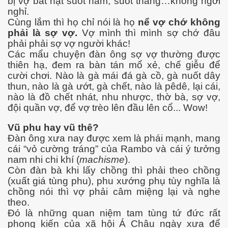
bị vợ bắt nạt suốt năm, suốt tháng…không ngơi
nghỉ.
Cùng lắm thì họ chỉ nói là họ
nể vợ chớ không
phải là sợ vợ.
Vợ mình thì mình sợ chớ đâu
phải phải sợ vợ người khác!
Các mẩu chuyện đàn ông sợ vợ thường được
thiên hạ, đem ra bàn tán mổ xẻ, chế giễu để
cười chơi. Nào là gà mái đá gà cồ, gà nuốt dây
thun, nào là gà ướt, gà chết, nào là pêdê, lại cái,
nào là đồ chết nhát, nhu nhược, thờ bà, sợ vợ,
đội quần vợ, để vợ trèo lên đầu lên cổ... Wow!
Vũ phu hay vũ thê?
Đàn ông xưa nay được xem là phái mạnh, mang
cái “vỏ cường tráng” của Rambo và cái ý tưởng
nam nhi chi khí (
machisme
).
Còn đàn bà khi lấy chồng thì phải theo chồng
(xuất giá tùng phu), phu xướng phụ tùy nghĩa là
chồng nói thì vợ phải câm miệng lại và nghe
theo.
Đó là những quan niệm tam tùng tứ đức rất
phong kiến của xã hội Á Châu ngày xưa để