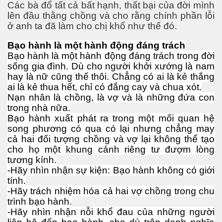
Các bà đổ tất cả bất hạnh, thất bại của đời mình
lên đầu thằng chồng và cho rằng chính phần lỗi
ở anh ta đã làm cho chị khổ như thế đó.
Bạo hành là một hành động đáng trách
Bạo hành là một hành động đáng trách trong đời
sống gia đình. Dù cho người khởi xướng là nam
hay là nữ cũng thế thôi. Chẳng có ai là kẻ thắng
ai là kẻ thua hết, chỉ có đắng cay và chua xót.
Nạn nhân là chồng, là vợ và là những đứa con
 làm tiêu chuẩn chọn bạn tình
trong nhà nữa.
Bạo hành xuất phát ra trong một mối quan hệ
song phương có qua có lại nhưng chẳng may
cả hai đối tượng chồng và vợ lại không thể tạo
n
cho họ một khung cảnh riêng tư đượm lòng
tương kính.
cỗ đại - Phần 1
-Hãy nhìn nhận sự kiện: Bạo hành không có giới
tính.
-Hãy trách nhiệm hóa cả hai vợ chồng trong chu
trình bạo hành.
 hóa con người
-Hãy nhìn nhận nỗi khổ đau của những người