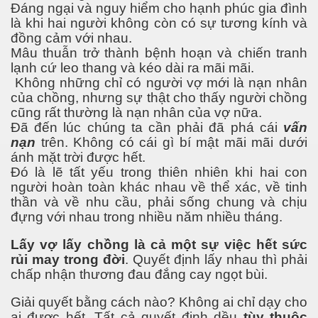
Đáng ngại và nguy hiểm cho hạnh phúc gia đình
là khi hai người không còn có sự tương kính và
huộc - P 1
đồng cảm với nhau.
Mâu thuẫn trở thành bệnh hoạn và chiến tranh
anh
lạnh cứ leo thang và kéo dài ra mãi mãi.
Không những chỉ có người vợ mới là nạn nhân
năng
của chồng, nhưng sự thật cho thấy người chồng
cũng rất thường là nạn nhân của vợ nữa.
Đã đến lúc chúng ta cần phải đã phá cái
vấn
nạn
trên. Không có cái gì bí mật mãi mãi dưới
ánh mặt trời được hết.
Đó là lẽ tất yếu trong thiên nhiên khi hai con
 Mỹ thời nay - Phần 1
người hoàn toàn khác nhau về thể xác, về tinh
thần và về nhu cầu, phải sống chung và chịu
đựng với nhau trong nhiều năm nhiều tháng.
Lấy vợ lấy chồng là cả một sự việc hết sức
rủi may trong đời
. Quyết định lấy nhau thì phải
chấp nhận thương đau đắng cay ngọt bùi.
Giải quyết bằng cách nào? Không ai chỉ dạy cho
ai được hết. Tất cả quyết định dều
tùy thuộc