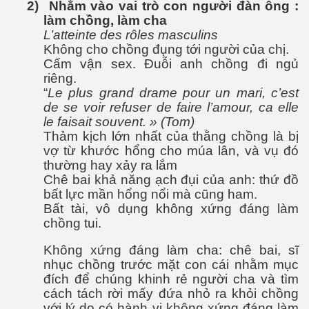
2)
Nhắm vào vai trò con người đàn ông :
làm chồng, làm cha
kỹ nghệ thực phẩm
L’atteinte des rôles masculins
Không cho chồng đụng tới người của chị.
n tại và tương lai
Cấm vận sex. Đuỗi anh chồng đi ngủ
riêng.
n 2
“
Le plus grand drame pour un mari, c’est
de se voir refuser de faire l’amour, ca elle
le faisait souvent. » (Tom)
Thảm kịch lớn nhất của thằng chồng là bị
vợ từ khước hổng cho múa lân, và vụ đó
thường hay xảy ra lắm
Chê bai khả năng ạch đụi của anh: thứ đồ
bất lực mần hổng nổi mà cũng ham.
2
Bất tài, vô dụng không xứng đáng làm
chồng tui.
Không xứng đáng làm cha: chê bai, sĩ
nhục chồng trước mặt con cái nhằm mục
đích để chúng khinh rẻ người cha và tìm
cách tách rời mấy đứa nhỏ ra khỏi chồng
với lý do có hành vi không xứng đáng làm