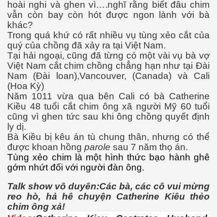
hoài nghi và ghen vì….nghĩ rằng biết đâu chim
vẫn còn bay còn hót được ngon lành với bà
khác?
 Listeria
Trong quá khứ có rất nhiều vụ tùng xẻo cắt của
quý của chồng đã xảy ra tại Việt Nam.
 làm gì?
Tại hải ngoại, cũng đã từng có một vài vụ bà vợ
Việt Nam cắt chim chồng chẳng hạn như tại Đài
Nam (Đài loan),Vancouver, (Canada) và Cali
(Hoa Kỳ)
Năm 1011 vừa qua bên Cali có bà Catherine
Kiều 48 tuổi cắt chim ông xã người Mỹ 60 tuổi
ng ngọt
cũng vì ghen tức sau khi ông chồng quyết định
ly dị.
Bà Kiều bị kêu án tù chung thân, nhưng có thể
được khoan hồng
parole
sau 7 năm thọ án.
Tùng xẻo chim là một hình thức bạo hành ghê
gớm nhứt đối với người đàn ông.
Talk show vô duyên:Các bà, các cô vui mừng
ợng ở Hoa Kỳ năm 2015
reo hò, hả hê chuyện Catherine Kiêu thẻo
chim ông xả!
ệt