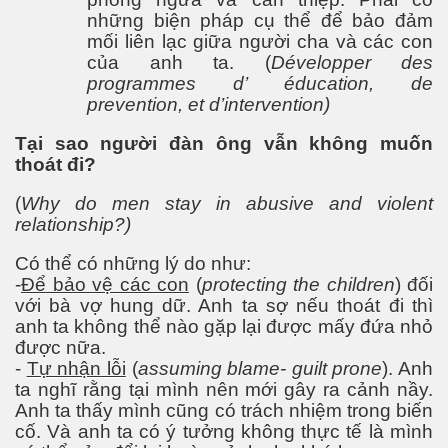
Bình làm gì?
những biện pháp cụ thể để bảo đảm
mối liên lạc giữa người cha và các con
của anh ta. (
Développer des
programmes d’ éducation, de
prevention, et d’intervention)
iệt đới
Tại sao người đàn ông vẫn không muốn
thoát đi?
tại hải ngoại
(
Why do men stay in abusive and violent
relationship?)
Có thể có những lý do như:
ngủ
-
Để bảo vệ các con
(
protecting the children
) đối
với bà vợ hung dữ. Anh ta sợ nếu thoát đi thì
 là gì đây ?
anh ta không thể nào gặp lại được mấy đứa nhỏ
được nữa.
-
Tự nhận lỗi
(
assuming blame- guilt prone
). Anh
ta nghĩ rằng tại mình nên mới gây ra cảnh nầy.
Anh ta thấy mình cũng có trách nhiệm trong biến
cố. Và anh ta có ý tưởng không thực tế là mình