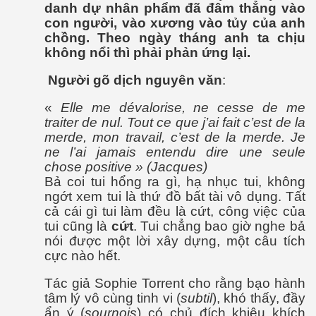
danh dự nhân phẩm đã đâm thẳng vào
con người, vào xương vào tủy của anh
chồng. Theo ngày tháng anh ta chịu
không nổi thì phải phản ứng lại.
Người gõ dịch nguyên văn
:
«
Elle me dévalorise, ne cesse de me
traiter de nul. Tout ce que j’ai fait c’est de la
đường
merde, mon travail, c’est de la merde. Je
ne l’ai jamais entendu dire une seule
chose positive » (Jacques)
Bả coi tui hổng ra gì, hạ nhục tui, không
ngớt xem tui là thứ đồ bất tài vô dụng. Tất
cả cái gì tui làm đều là cứt, công việc của
tui cũng là
cứt
. Tui chẳng bao giờ nghe bả
nói được một lời xây dựng, một câu tích
cực nào hết.
Tác giả Sophie Torrent cho rằng bạo hành
tâm lý vô cùng tinh vi (
subtil
), khó thấy, đầy
ẩn ý (
sournois
) có chủ đích khiêu khích