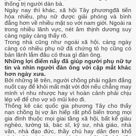
thống trị người dàn bà.
Ngày nay thì khác, xã hội Tây phươngđã tiến
hóa nhiều, phụ nữ được giải phóng và bình
đẳng hơn về nhiều mặt so với nam giới. Ngoài ra
trong nhiều lãnh vực, nét âm thịnh dương suy
càng ngày càng thấy rõ.
Trong nhà cũng như ngoài xã hội, càng ngày
càng có nhiều phụ nữ đã chứng tỏ họ cũng có
bản lãnh lắm đâu có thua gì đàn ông.
Những lợi điểm nầy đã giúp người phụ nữ tự
tin và nhìn người đàn ông với cặp mắt khác
hơn ngày xưa.
Bởi những lẽ trên, người chồng phải ngậm đắng
ật. P 200-201
nuốt cay để khỏi mất mặt với đời nếu chẳng may
mình vì nhu nhược hay vì hoàn cảnh phải chịu
lép vế để cho vợ xỏ mũi kéo đi.
Thống kê các quốc gia phương Tây cho thấy
nạn chồng bị vợ ăn hiếp rất phổ biến trong mọi
gia đình thuộc mọi giai tầng xã hội, bất kể giàu
nghèo, tướng tá, bác sĩ, kỹ sư, nhà giáo, nhà
văn, nhà đạo đức, thầy chú hay dân đen khố