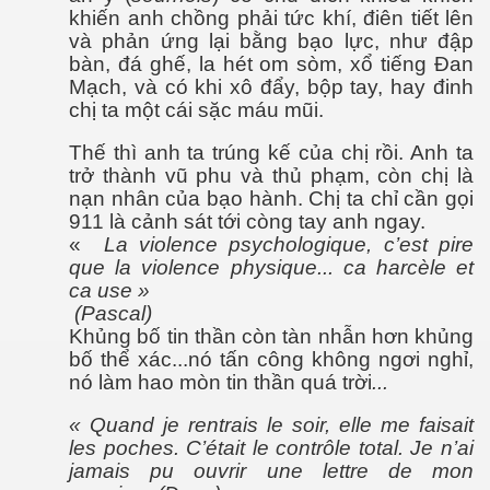
khiến anh chồng phải tức khí, điên tiết lên
và phản ứng lại bằng bạo lực, như đập
bàn, đá ghế, la hét om sòm, xổ tiếng Đan
Mạch, và có khi xô đẩy, bộp tay, hay đinh
chị ta một cái sặc máu mũi.
Thế thì anh ta trúng kế của chị rồi. Anh ta
trở thành vũ phu và thủ phạm, còn chị là
nạn nhân của bạo hành. Chị ta chỉ cần gọi
911 là cảnh sát tới còng tay anh ngay.
«
La violence psychologique, c’est pire
que la violence physique... ca harcèle et
ca use »
(Pascal)
Khủng bố tin thần còn tàn nhẫn hơn khủng
bố thể xác...nó tấn công không ngơi nghỉ,
nó làm hao mòn tin thần quá trời
...
« Quand je rentrais le soir, elle me faisait
les poches. C’était le contrôle total. Je n’ai
jamais pu ouvrir une lettre de mon