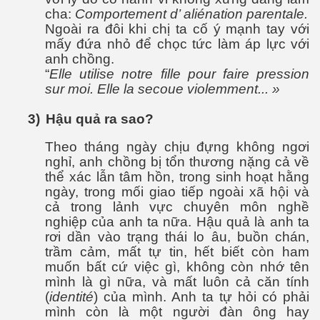
cha:
Comportement d’ aliénation parentale.
Ngoài ra đôi khi chị ta cố ý mạnh tay với
ú y
mấy đứa nhỏ để chọc tức làm áp lực với
anh chồng.
“
Elle utilise notre fille pour faire pression
sur moi. Elle la secoue violemment... »
3)
Hậu quả ra sao?
Theo tháng ngày chịu đựng không ngơi
khí nhà kiếng
nghỉ, anh chồng bị tổn thương nặng cả về
thể xác lẫn tâm hồn, trong sinh hoạt hằng
ngày, trong mối giao tiếp ngoài xã hội và
cả trong lảnh vực chuyên môn nghề
nghiệp của anh ta nữa. Hậu quả là anh ta
rơi dần vào trạng thái lo âu, buồn chán,
trầm cảm, mất tự tin, hết biết còn ham
muốn bất cứ việc gì, không còn nhớ tên
mình là gì nữa, và mất luôn cả căn tính
(
identité
) của mình. Anh ta tự hỏi có phải
mình còn là một người đàn ông hay