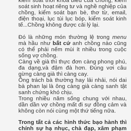
kiểm soát thời khóa biểu của chồng, kiểm
soát sinh hoạt riêng tư và nghề nghiệp của
chồng, kiểm soát bạn bè, thơ từ, email,
điện thoại, lục túi lục bóp, kiểm soát kinh
tế...Chồng không được cãi lý lại.
Đó là những món thường lệ trong
menu
mà hầu như
bất cứ
anh chồng nào cũng
có thể phải nếm mùi ít nhiều trong cuộc
Phần 2
sống vợ chồng.
Càng về già thì thực đơn càng phong phú,
đa dạng,và đậm đà hơn. Đúng vơi câu
gừng càng già thì càng cay.
Ông trách bà thường hay lải nhải, nói dai
bà phan lại là ông càng già càng sanh tật
sanh chứng khó chịu.
Trong nhiều năm sống chung với nhau,
dần dần vợ chồng mất đi sự đồng cảm và
không còn nói cùng một thứ tiếng nữa.
Trong tất cả các hình thức bạo hành thì
chính sự hạ nhục, chà đạp, xâm phạm