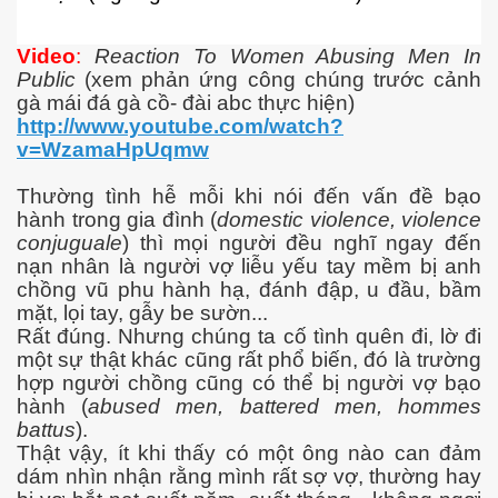
Video
:
Reaction To Women Abusing Men In
Public
(xem phản ứng công chúng trước cảnh
gà mái đá gà cồ- đài abc thực hiện)
http://www.youtube.com/watch?
v=WzamaHpUqmw
Thường tình hễ mỗi khi nói đến vấn đề bạo
hành trong gia đình (
domestic violence, violence
conjuguale
) thì mọi người đều nghĩ ngay đến
nạn nhân là người vợ liễu yếu tay mềm bị anh
chồng vũ phu hành hạ, đánh đập, u đầu, bầm
mặt, lọi tay, gẫy be sườn...
Rất đúng. Nhưng chúng ta cố tình quên đi, lờ đi
một sự thật khác cũng rất phổ biến, đó là trường
hợp người chồng cũng có thể bị người vợ bạo
hành (
abused men, battered men, hommes
battus
).
Thật vậy, ít khi thấy có một ông nào can đảm
c ... P2
dám nhìn nhận rằng mình rất sợ vợ, thường hay