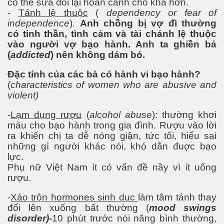
có thể sửa đổi lại hoàn cảnh cho khá hơn.
-
Tánh lệ thuộc
(
dependency or fear of
ào năm 2030
independence
).
Anh chồng bị vợ đì thường
có tinh thần, tình cảm và tài chánh lệ thuộc
vào người vợ bạo hành. Anh ta ghiền bả
(
addicted
) nên không dám bỏ.
Đặc tính của các bà có hành vi bạo hành?
(
characteristics of women who are abusive and
violent)
ui
-
Lạm dụng rượu
(
alcohol abuse
): thường khơi
dân tộc
màu cho bạo hành trong gia đình. Rượu vào lời
ra khiến chị ta dễ nóng giận, tức tối, hiểu sai
những gì người khác nói, khó dằn đuợc bạo
lực.
li
Phụ nữ Việt Nam ít có vấn đề nầy vì ít uống
rượu.
-
Xáo trộn hormones sinh dục
làm tâm tánh thay
đổi lên xuống bất thường (
mood swings
disorder)-
10 phút trước nói năng bình thường,