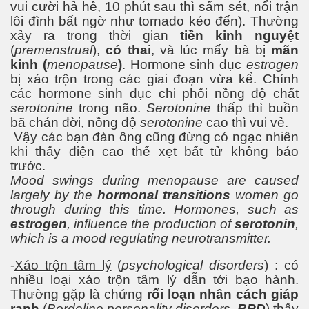
iới do thất mùa
vui cười hả hê, 10 phút sau thì sấm sét, nổi trận
lôi đình bất ngờ như tornado kéo đến). Thường
 Nguyên - Mông
xảy ra trong thời gian
tiền kinh nguyệt
(
premenstrual
),
có thai
, và lúc mấy bà bị
mãn
kinh (
menopause
)
. Hormone sinh dục
estrogen
bị xáo trộn trong các giai đoạn vừa kể. Chính
các hormone sinh dục chi phối nồng độ chất
serotonine
trong não.
Serotonine
thấp thì buồn
bã chán đời, nồng độ
serotonine
cao thì vui vẻ.
Vậy các bạn đàn ông cũng đừng có ngạc nhiên
 thế giới, một ảo tưởng
khi thấy điện cao thế xẹt bất tử không báo
trước.
Mood swings during menopause are caused
largely by the
hormonal transitions
women go
through during this time. Hormones, such as
estrogen
, influence the production of
serotonin
,
which is a mood regulating neurotransmitter.
-
Xáo trộn tâm lý
(
psychological disorders
) : có
nhiều loại xáo trộn tâm lý dẫn tới bạo hành.
Thường gặp là chứng
rối loạn nhân cách giáp
ranh
(
Bordeline personality disorders,
BPD
) thấy