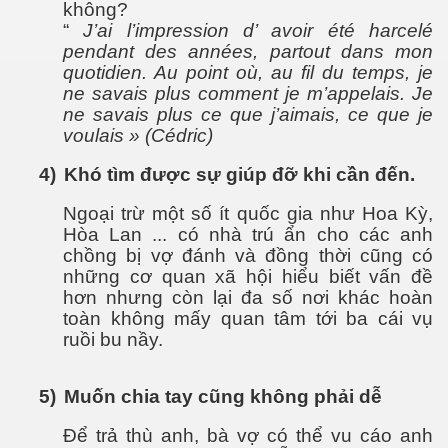
không?
“
J’ai l’impression d’ avoir été harcelé
pendant des années, partout dans mon
quotidien. Au point où, au fil du temps, je
ne savais plus comment je m’appelais. Je
ne savais plus ce que j’aimais, ce que je
voulais » (Cédric)
ão hóa được không?
4)
Khó tìm được sự giúp đỡ khi cần đến.
ai - Biên Hòa
Ngoại trừ một số ít quốc gia như Hoa Kỳ,
Hòa Lan ... có nhà trú ẩn cho các anh
chồng bị vợ đánh và đồng thời cũng có
những cơ quan xã hội hiểu biết vấn đề
hơn nhưng còn lại đa số nơi khác hoàn
toàn không mấy quan tâm tới ba cái vụ
uy hiểm
ruồi bu nầy.
5)
Muốn chia tay cũng không phải dễ
Để trả thù anh, bà vợ có thể vu cáo anh