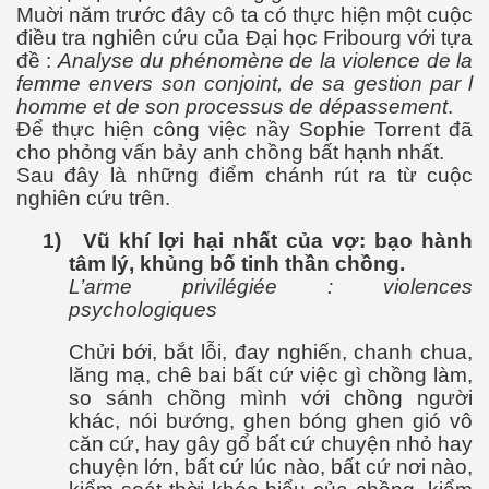
Muời năm trước đây cô ta có thực hiện một cuộc
điều tra nghiên cứu của Đại học Fribourg với tựa
đề :
Analyse du phénomène de la violence de la
femme envers son conjoint, de sa gestion par l
homme et de son processus de dépassement
.
Để thực hiện công việc nầy Sophie Torrent đã
cho phỏng vấn bảy anh chồng bất hạnh nhất.
Sau đây là những điểm chánh rút ra từ cuộc
nghiên cứu trên.
1)
Vũ khí lợi hại nhất của vợ: bạo hành
tâm lý, khủng bố tinh thần chồng.
L’arme privilégiée : violences
psychologiques
Chửi bới, bắt lỗi, đay nghiến, chanh chua,
lăng mạ, chê bai bất cứ việc gì chồng làm,
so sánh chồng mình với chồng người
 - Phần 1
khác, nói bướng, ghen bóng ghen gió vô
căn cứ, hay gây gổ bất cứ chuyện nhỏ hay
chuyện lớn, bất cứ lúc nào, bất cứ nơi nào,
rgue Pháp