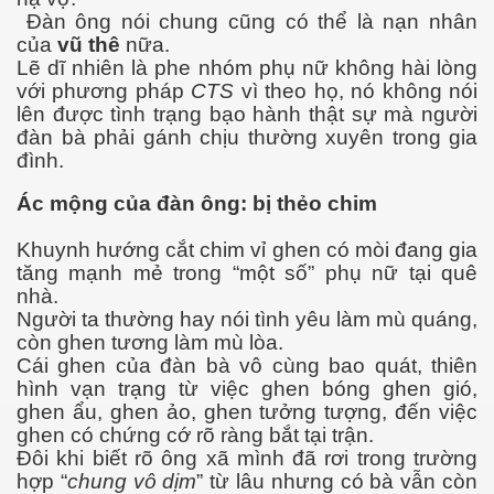
Đàn ông nói chung cũng có thể là nạn nhân
của
vũ thê
nữa.
Lẽ dĩ nhiên là phe nhóm phụ nữ không hài lòng
uyết áp
với phương pháp
CTS
vì theo họ, nó không nói
lên được tình trạng bạo hành thật sự mà người
...
đàn bà phải gánh chịu thường xuyên trong gia
đình.
Ác mộng của đàn ông: bị thẻo chim
Khuynh hướng cắt chim vỉ ghen có mòi đang gia
tăng mạnh mẻ trong “một số” phụ nữ tại quê
nhà.
Người ta thường hay nói tình yêu làm mù quáng,
c
còn ghen tương làm mù lòa.
Cái ghen của đàn bà vô cùng bao quát, thiên
hình vạn trạng từ việc ghen bóng ghen gió,
ghen ẩu, ghen ảo, ghen tưởng tượng, đến việc
 đâu
ghen có chứng cớ rõ ràng bắt tại trận.
Đôi khi biết rõ ông xã mình đã rơi trong trường
hợp “
chung vô dịm
” từ lâu nhưng có bà vẫn còn