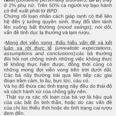
ở 2% phụ nử. Trên 50% ca người vợ bạo hành
có thể xuất phát từ
BPD
.
Chứng rối loạn nhân cách giáp ranh cò thể liên
via
hệ đến ý tưởng quyên sinh, thay đổi tâm tánh
lên xuống bất thường (
mood swings
), nói dối,
vấn đề tình dục lạ thường và lạm rượu.
-
Mong đợi viễn vong, thấu hiểu vấn đề và kết
luận xa rời thực tế
(
unrealistic expectations
,
assumptions and conclusions
):các bà thường
đòi hỏi nơi chồng mình những việc không thực
tế không thực hiện được, đồng thời cũng có
những mong đợi viễn vong trên trời dưới dất.
Các bà nầy thường trải qua liên tiếp các giai
đoạn trầm cảm, lo âu, bực tức, cáu có.
Và họ đổ thừa các tình trạng nầy đều do thái độ
và cách hành xử của chồng gây nên.
Thật sự ra các rối loạn của bà vợ là hậu quả
của các bất ổn tinh thần, hoặc do các vấn đề
ào công nghệ thẩm mỹ
của chị lúc thiếu thời hoặc do tình trạng cai rượu
đem đến.