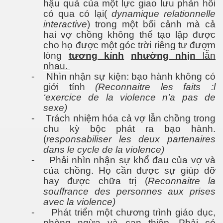
hậu quả của một lực giao lưu phản hồi
có qua có lại(
dynamique relationnelle
 xuất thuốc trị ung thư
interactive
) trong một bối cảnh mà cả
hai vợ chồng không thể tạo lập được
cho họ được một góc trời riêng tư đượm
lòng
tương kính
nhường nhịn
lẫn
nhau.
-
Nhìn nhận sự kiện: bạo hành không có
giới tính
(Reconnaitre les faits :l
‘exercice de la violence n’a pas de
ên đọt bắp
sexe)
-
Trách nhiệm hóa cả vợ lẫn chồng trong
chu kỳ bộc phát ra bạo hành.
(
responsabiliser les deux partenaires
dans le cycle de la violence)
-
Phải nhìn nhận sự khổ đau của vợ và
của chồng. Họ cần được sự giúp dỡ
hay được chữa trị (
Reconnaitre la
souffrance des personnes aux prises
avec la violence)
-
Phát triển một chương trình giáo dục,
phòng ngừa và can thiệp. Phải có