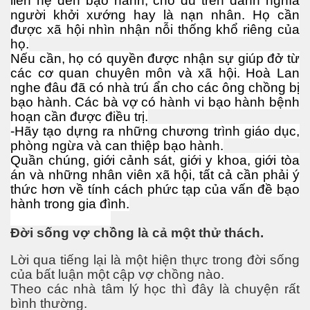
liên hệ đến bạo hành, cho dù trên danh nghĩa
người khởi xướng hay là nạn nhân. Họ cần
được xã hội nhìn nhận nỗi thống khổ riêng của
họ.
Nếu cần, họ có quyền được nhận sự giúp đở từ
các cơ quan chuyên môn và xã hội. Hoà Lan
nghe đâu đã có nhà trú ẩn cho các ông chồng bị
bạo hành. Các bà vợ có hành vi bạo hành bệnh
hoạn cần được điều trị.
hần 2
-Hãy tạo dựng ra những chương trình giáo dục,
phòng ngừa và can thiệp bạo hành.
Quần chúng, giới cảnh sát, giới y khoa, giới tòa
án và những nhân viên xã hội, tất cả cần phải ý
thức hơn về tính cách phức tạp của vấn đề bạo
hành trong gia đình.
Đời sống vợ chồng là cả một thử thách.
Lời qua tiếng lại là một hiện thực trong đời sống
của bất luận một cập vợ chồng nào.
Theo các nhà tâm lý học thì đây là chuyện rất
bình thường.