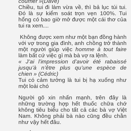
courrier »(Dave)
Kepler-452b
Chiều, tui đi làm vừa về, thì bả lục túi tui.
Đó là sự kiểm soát trọn vẹn 100%. Tui
hổng có bao giờ mở được một cái thơ của
tui ra xem
....
khỏe không?
Không được xem như một bạn đồng hành
với vợ trong gia đình, anh chồng trở thành
một người giúp việc
homme à tout faire
làm bất cứ việc gì mà bà vợ ra lệnh.
« J’ai l’impression d’avoir été rabaissé
jusqu’à n’être plus qu’une espèce de
chien » (Cédric)
Tui có cảm tưởng là tui bị hạ xuống như
một loài chó
Người gõ xin nhấn mạnh, trên đây là
những trường hợp hết thuốc chữa chớ
không tiêu biểu cho tất cả các bà vợ Việt
Nam. Không phải bà nào cũng đều chằn
như vậy hết đâu.