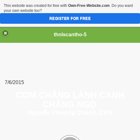
This website was created for free with
Own-Free-Website.com
. Do you want
your own website too?
REGISTER FOR FREE
thnlscantho-5
7/6/2015
CƠM CHẲNG LÀNH CANH
iền sư
CHẲNG NGỌ
Nguyễn Thượng Chánh, DVM