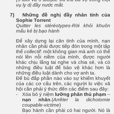
vụ ly dị đầy nước mắt.
7)
Những đề nghị đầy nhân tính của
n thế giới
Sophie Torrent
Quitter les stéréotypes-Rời khỏi khuôn
mẩu kẻ bị bạo hành
Để xây dựng lại căn tính của mình, nạn
nhân cần phải được tiếp đón trong một tập
thể
collectif
: một không gian mà anh có thể
nói lên nỗi niềm của mình, được người
khác chịu lắng tai nghe và chia sẻ, và có
những điều luật để bảo vệ khác hơn là
những điều luật dành cho vợ anh ta.
Để bù đắp phần nào vào sự khiếm khuyết
 giới
của các cơ cấu trên, các người lo việc xã
hội cần phải ý thức đến các điểm sau đây:
-
Xóa bỏ ý niệm
lưỡng phân thủ phạm
–
nạn nhân
.(
Arrêter la dichotomie
coupable-victime
)
Bạo hành cần phải có hai người. Nó là
h