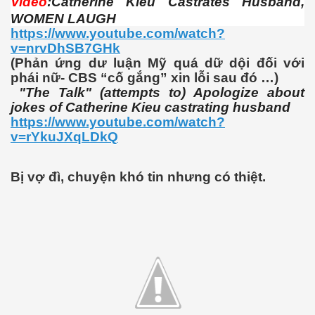
Video
:Catherine Kieu Castrates Husband,
WOMEN LAUGH
https://www.youtube.com/watch?
v=nrvDhSB7GHk
(Phản ứng dư luận Mỹ quá dữ dội đối với
phái nữ- CBS “cố gắng” xin lỗi sau đó …)
"The Talk" (attempts to) Apologize about
jokes of Catherine Kieu castrating husband
https://www.youtube.com/watch?
v=rYkuJXqLDkQ
Bị vợ đì, chuyện khó tin nhưng có thiệt.