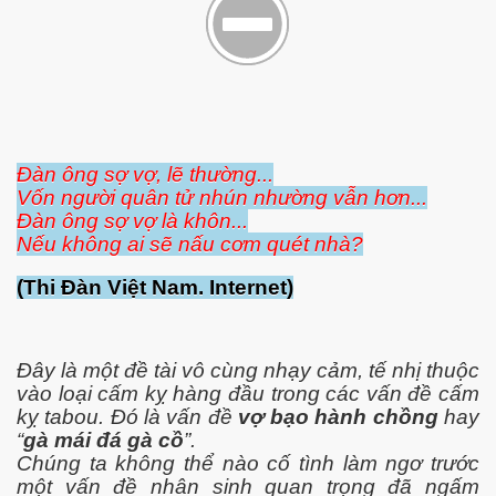
ownes qua đời
Đàn ông sợ vợ, lẽ thường...
Vốn người quân tử nhún nhường vẫn hơn...
Đàn ông sợ vợ là khôn...
Nếu không ai sẽ nấu cơm quét nhà?
(Thi Đàn Việt Nam. Internet)
Đây là một đề tài vô cùng nhạy cảm, tế nhị thuộc
vào loại cấm kỵ hàng đầu trong các vấn đề cấm
kỵ tabou. Đó là vấn đề
vợ bạo hành chồng
hay
n núp
“
gà mái đá gà cồ
”.
Chúng ta không thể nào cố tình làm ngơ trước
mới
một vấn đề nhân sinh quan trọng đã ngấm