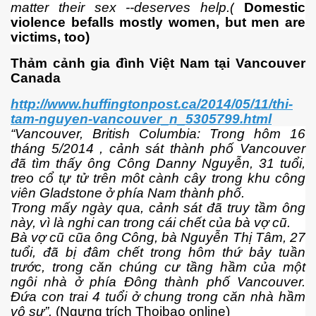
matter their sex --deserves help.(
Domestic
violence befalls mostly women, but men are
victims, too)
ng và ĐBCL
Thảm cảnh gia đình Việt Nam tại Vancouver
Canada
http://www.huffingtonpost.ca/2014/05/11/thi-
tam-nguyen-vancouver_n_5305799.html
“Vancouver, British Columbia: Trong hôm 16
tháng 5/2014 , cảnh sát thành phố Vancouver
đã tìm thấy ông Công Danny Nguyễn, 31 tuổi,
treo cổ tự tử trên môt cành cây trong khu công
viên Gladstone ở phía Nam thành phố.
Trong mấy ngày qua, cảnh sát đã truy tầm ông
này, vì là nghi can trong cái chết của bà vợ cũ.
Bà vợ cũ cũa ông Công, bà Nguyễn Thị Tâm, 27
tuổi, đã bị đâm chết trong hôm thứ bảy tuần
trước, trong căn chúng cư tầng hầm của một
ngôi nhà ở phía Đông thành phố Vancouver.
Đứa con trai 4 tuổi ở chung trong căn nhà hầm
inh
vô sự”.
(Ngưng trích Thoibao online)