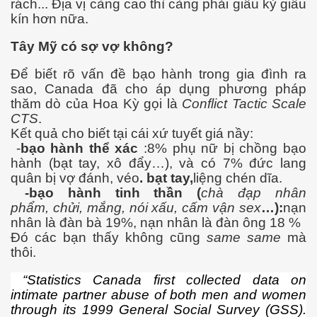
rách... Địa vị càng cao thì càng phải giấu kỷ giấu
kín hơn nữa.
Tây Mỹ có sợ vợ không?
ốc
Để biết rõ vấn đề bạo hành trong gia đình ra
sao, Canada đã cho áp dụng phương pháp
thăm dò của Hoa Kỳ gọi là
Conflict Tactic Scale
CTS
.
Kết quả cho biết tại cái xứ tuyết giá nầy:
-
bạo hành thể xác
:8% phụ nữ bị chồng bạo
hành (bạt tay, xô đẩy…), và có 7% đức lang
quân bị vợ đánh, véo
. bạt tay,
liệng chén dĩa.
-bạo hành tinh thần (
chà đạp nhân
phẩm, chửi, mắng, nói xấu, cấm vận sex
…):
nạn
nhân là đàn bà 19%, nạn nhân là đàn ông 18 %
Đó các bạn thấy không cũng
same same
mà
thôi.
“Statistics Canada first collected data on
intimate partner abuse of both men and women
c
through its 1999 General Social Survey (GSS).