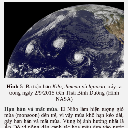
ật. P 200-201
Hình 5
. Ba trận bão
Kilo
,
Jimena
và
Ignacio
, xảy ra
trong ngày 2/9/2015 trên Thái Bình Dương (Hình
NASA)
Hạn hán và mất mùa
.
El Niño làm hiện tượng gió
mùa (monsoon) đến trễ, vì vậy mùa khô hạn kéo dài,
gây hạn hán và mất mùa. Vùng bị ảnh hưởng nhất là
Ấn Độ vì nông dân canh tác hoa màu dựa vào nước