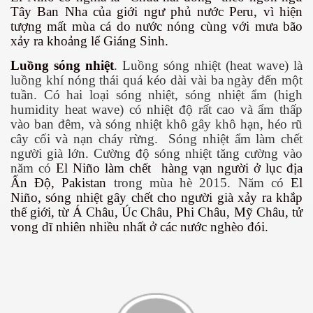
Tây Ban Nha của giới ngư phủ nước Peru, vì hiện
tượng mất mùa cá do nước nóng cùng với mưa bão
xảy ra khoảng lể Giáng Sinh.
Luồng sóng nhiệt
.
Luồng sóng nhiệt (heat wave) là
luồng khí nóng thái quá kéo dài vài ba ngày đến một
 hôm nay
tuần. Có hai loại sóng nhiệt, sóng nhiệt ẩm (high
humidity heat wave) có nhiệt độ rất cao và ẩm thấp
vào ban đêm, và sóng nhiệt khô gây khô hạn, héo rũ
cây cối và nạn cháy rừng.
Sóng nhiệt ẩm làm chết
người già lớn. Cường độ sóng nhiệt tăng cường vào
năm có
El Niño làm chết
hàng vạn người ở lục địa
Ấn Độ, Pakistan
trong mùa hè 2015. Năm có
El
Niño, sóng nhiệt gây chết cho người già xảy ra khắp
thế giới, từ Á Châu, Úc Châu, Phi Châu, Mỹ Châu, tử
vong dĩ nhiên nhiều nhất ở các nước nghèo đói.