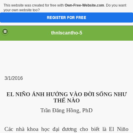
This website was created for free with
Own-Free-Website.com
. Do you want
your own website too?
REGISTER FOR FREE
thnlscantho-5
3/1/2016
EL NI
Ñ
O ẢNH HƯỞNG VÀO ĐỜI SỐNG NHƯ
iền sư
THẾ NÀO
Trần Đăng Hồng, PhD
Các nhà khoa học đại đương cho biết là El Niño