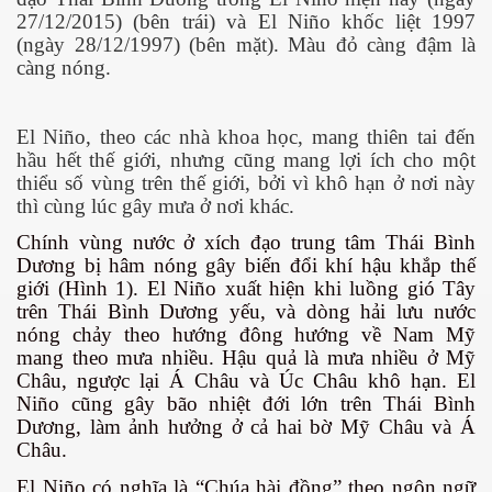
27/12/2015) (bên trái) và El Niño khốc liệt 1997
(ngày 28/12/1997) (bên mặt). Màu đỏ càng đậm là
càng nóng.
El Niño, theo các nhà khoa học, mang thiên tai đến
hầu hết thế giới, nhưng cũng mang lợi ích cho một
thiểu số vùng trên thế giới, bởi vì khô hạn ở nơi này
thì cùng lúc gây mưa ở nơi khác.
Chính vùng nước ở xích đạo trung tâm Thái Bình
Dương bị hâm nóng gây biến đổi khí hậu khắp thế
giới (Hình 1).
El Niño xuất hiện khi luồng gió Tây
trên Thái Bình Dương yếu, và dòng hải lưu nước
nóng chảy theo hướng đông hướng về Nam Mỹ
mang theo mưa nhiều. Hậu quả là mưa nhiều ở Mỹ
Châu, ngược lại Á Châu và Úc Châu khô hạn. El
Niño cũng gây bão nhiệt đới lớn trên Thái Bình
Dương, làm ảnh hưởng ở cả hai bờ Mỹ Châu và Á
Châu.
El Niño có nghĩa là “Chúa hài đồng” theo ngôn ngữ