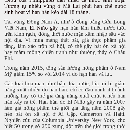
Tương tự nhiều vùng ở Mã Lai phải hạn chế nước
sinh hoạt vì hạn hán kéo dài 18 tháng.
Tại vùng Đông Nam Á, như ở đồng bằng Cửu Long
Việt Nam,
El Niño gây
hạn hán làm thiếu nước tưới
trên kinh rạch, đồng thời nước mặn xâm nhập sâu vào
nội địa. Vì mùa màng thất bát, giá thực phẩm gia
tăng, làm xáo trộn xã hội, có thể gây bất ổn xã hội
hay mầm mống chiến tranh như thường thấy ở Châu
Phi.
Trong năm 2015, tổng sản lượng nông phẩm ở Nam
Mỹ giảm 15% so với 2014 vỉ do hạn hán và lụt.
 Cập
Các loại hoa màu như bắp. lúa nước, lúa mì bị giảm
năng xuất nhiều do hạn hán, chỉ có đậu nành ít bị ảnh
ốc - P2
hưởng hay có thể gia tăng năng xuất chút ít nếu hạn
hán xảy ra trễ. Hạn hán do El Niño gây ra năm 2007
làm giá nông phẩm thế giới gia tăng năm 2008 gây
nên bất ổn xã hội ở Ai Cập, Camerron và Haiti.
chứng BBQ
Nghiên cứu của Columbia University New York, cho
biết 50 trong số 250 xung đột trên thế giới trong thời
ình Dương