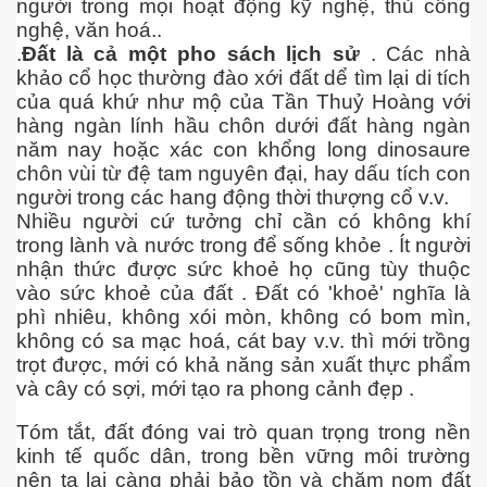
người trong mọi hoạt động kỹ nghệ, thủ công
nghệ, văn hoá..
.
Đất là cả một pho sách lịch sử
. Các nhà
 Listeria
khảo cổ học thường đào xới đất dể tìm lại di tích
của quá khứ như mộ của Tần Thuỷ Hoàng với
 làm gì?
hàng ngàn lính hầu chôn dưới đất hàng ngàn
năm nay hoặc xác con khổng long dinosaure
chôn vùi từ đệ tam nguyên đại, hay dấu tích con
người trong các hang động thời thượng cổ v.v.
Nhiều người cứ tưởng chỉ cần có không khí
trong lành và nước trong để sống khỏe . Ít người
ng ngọt
nhận thức được sức khoẻ họ cũng tùy thuộc
vào sức khoẻ của đất . Đất có 'khoẻ' nghĩa là
phì nhiêu, không xói mòn, không có bom mìn,
không có sa mạc hoá, cát bay v.v. thì mới trồng
trọt được, mới có khả năng sản xuất thực phẩm
và cây có sợi, mới tạo ra phong cảnh đẹp .
ợng ở Hoa Kỳ năm 2015
Tóm tắt, đất đóng vai trò quan trọng trong nền
kinh tế quốc dân, trong bền vững môi trường
ệt
nên ta lại càng phải bảo tồn và chăm nom đất