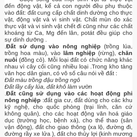
đến động vật, kể cả con người đều phụ thuộc
vào đất: đất cung cấp chất dinh dường cho thực
vật, động vật và vi sinh vật. Chất mùn do xác
thực vật và vi sinh vật chết đi cũng như các chất
khoáng từ Ca, Mg đến lân, potát đều giúp cho
sự dinh dưỡng .
.
Đất sử dụng vào
nông nghiệp
(trồng lúa,
trồng hoa màu), vào
lâm nghiệp
(rừng),
chăn
nuôi
(đồng cỏ). Mỗi loại đất có chức năng khác
nhau vì cây cối cũng nhiều loại .Trong kho tàng
văn học dân gian, có vô số câu nói về đất :
Đất màu trồng đậu trồng ngô
Đất lầy cấy lúa, đất khô làm vườn
.
Đất cũng sử dụng vào các
hoạt động phi
nông nghiệp
:đất gia cư, đất dùng cho các khu
kỹ nghệ, cho quốc phòng (trại lính, căn cứ
không quân), cho các hoạt động văn hoá giáo
dục (trường học, bệnh xá), cho thể thao (sân
vận động), đất cho giao thông (xa lộ, đường đi,
đường rầy xe lửa ), đất cho thủy lợi (kinh mương