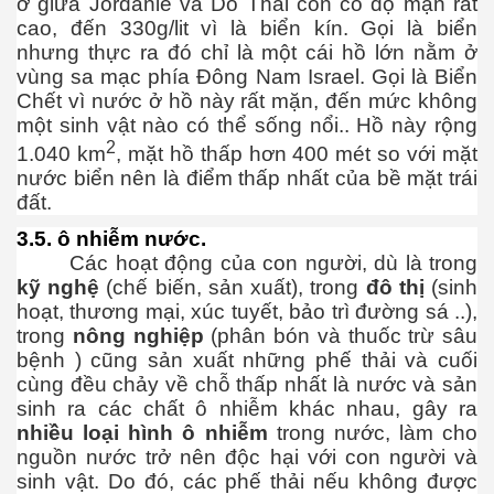
ở giữa Jordanie và Do Thái còn có độ mặn rất
cao, đến 330g/lit vì là biển kín. Gọi là biển
nhưng thực ra đó chỉ là một cái hồ lớn nằm ở
vùng sa mạc phía Đông Nam Israel. Gọi là Biển
Chết vì nước ở hồ này rất mặn, đến mức không
một sinh vật nào có thể sống nổi.. Hồ này rộng
2
1.040 km
, mặt hồ thấp hơn 400 mét so với mặt
nước biển nên là điểm thấp nhất của bề mặt trái
đất.
hần 2
3.5. ô nhiễm nước.
Các hoạt động của con người, dù là trong
kỹ nghệ
(chế biến, sản xuất), trong
đô thị
(sinh
hoạt, thương mại, xúc tuyết, bảo trì đường sá ..),
trong
nông nghiệp
(phân bón và thuốc trừ sâu
bệnh ) cũng sản xuất những phế thải và cuối
cùng đều chảy về chỗ thấp nhất là nước và sản
sinh ra các chất ô nhiễm khác nhau, gây ra
nhiều loại hình ô nhiễm
trong nước, làm cho
nguồn nước trở nên độc hại với con người và
sinh vật. Do đó, các phế thải nếu không được