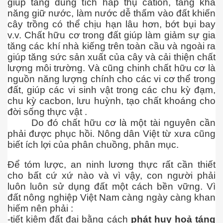
giúp tăng dung tích hấp thụ cation, tăng khả
năng giữ nước, làm nước dễ thấm vào đất khiến
cây trồng có thể chịu hạn lâu hơn, bớt bụi bay
v.v. Chất hữu cơ trong đất giúp làm giảm sự gia
tăng các khí nhà kiếng trên toàn cầu và ngoài ra
giúp tăng sức sản xuất của cây và cải thiện chất
lượng môi trường. Và cũng chinh chất hữu cơ là
ão hóa được không?
nguồn năng lượng chính cho các vi cơ thể trong
đất, giúp các vi sinh vật trong các chu kỳ đạm,
ai - Biên Hòa
chu kỳ cacbon, lưu huỳnh, tạo chất khoáng cho
đời sống thực vật .
Do đó chất hữu cơ là một tài nguyên cần
phải được phục hồi. Nông dân Việt từ xưa cũng
biết ích lợi của phân chuồng, phân mục.
uy hiểm
Để tóm lược, an ninh lương thực rất cần thiết
cho bất cứ xứ nào và vì vậy, con người phải
luôn luôn sử dụng đất một cách bền vững. Vì
đất nông nghiệp Việt Nam càng ngày càng khan
hiếm nên phải :
-tiết kiệm đất đai bằng cách
phát huy hoả táng