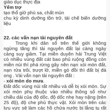
giáo dục thực địa
Yểm trợ
tạo thổ giữ phù sa, chất mùn
chu kỳ dinh dưỡng tồn trữ, tái chế biến dưỡng
liệu
22. các vấn nạn tài nguyên đất
Trong khi dân số trên thế giới không
ngừng tăng thì tài nguyên đất lại càng ngày
càng suy giảm. Tại miền duyên hải Trung Việt
có nhiều vùng đất cát bao phủ ruộng đồng còn
n Văn Đạt
miền núi thì phá rừng gây nên nạn xói mòn đất,
nạn rửa trôi, trượt lở, miền gò đồi thì đất bị đá
ong . Vài vấn nạn tài nguyên đất :
-
xói mòn do mưa
.
ông Mers-CoV
Đất dốc vùng núi rất nhiều và dễ bị xói mòn. Sự
xói mòn phụ thuộc vào nhiều thông số như
 cho sức khỏe
chiều dài của độ dốc, độ dốc nhẹ hay nặng (trên
25 độ), độ che phủ thực vật. Xói mòn trên các
lưu vực sẽ làm các hồ chứa nước bị lắng tụ rất