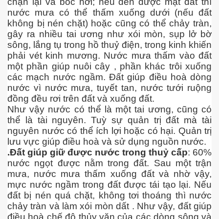
chận lại và bốc hơi; nếu đến được mặt đất thì
nước mưa có thể thấm xuống dưới (nếu đất
không bị nén chặt) hoặc cũng có thể chảy tràn,
gây ra nhiều tai ương như xói mòn, sụp lở bờ
ốc
sông, lắng tụ trong hồ thuỷ điện, trong kinh khiến
phải vét kinh mương. Nước mưa thấm vào đất
một phần giúp nuôi cây , phần khác trôi xuống
các mạch nước ngầm. Đất giúp điều hoà dòng
nước vì nước mưa, tuyết tan, nước tưới ruộng
đồng đều rơi trên đất và xuống đất.
Như vậy nước có thể là một tai ương, cũng có
thể là tài nguyên. Tuỳ sự quản trị đất mà tài
nguyên nước có thể ích lợi hoặc có hại. Quản trị
lưu vực giúp điều hoà và sử dụng nguồn nước.
.Đất giúp giữ được nước trong thuỷ cấp
: 60%
nước ngọt được nằm trong đất. Sau một trận
mưa, nước mưa thấm xuống đất và nhờ vậy,
mực nước ngầm trong đất được tái tạo lại. Nếu
đất bị nén quá chặt, không tơi thoáng thì nước
chảy tràn và làm xói mòn dất . Như vậy, đất giúp
c
điều hoà chế độ thủy văn của các dòng sông và