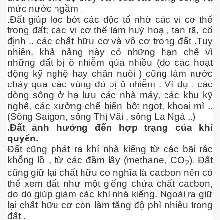
mức nước ngầm .
.Đất giúp lọc bớt các độc tố nhờ các vi cơ thể
trong đất; các vi cơ thể làm huỷ hoại, tan rã, cố
định .. các chất hữu cơ và vô cơ trong đất .Tuy
nhiên, khả nảng này có những hạn chế vì
những đất bị ô nhiễm qúa nhiều (do các hoạt
động kỹ nghệ hay chăn nuôi ) cũng làm nước
chảy qua các vùng đó bị ô nhiễm . Ví dụ : các
dòng sông ở hạ lưu các nhà máy, các khu kỹ
nghệ, các xưởng chế biến bột ngọt, khoai mì ..
(Sông Saigon, sông Thị Văi , sông La Ngà ..)
.Đất ảnh hưởng đến hợp trạng của khí
 Cập
quyển.
Đất cũng phát ra khí nhà kiếng từ các bãi rác
ốc - P2
khổng lồ , từ các đầm lầy (methane, CO
). Đất
2
cũng giữ lại chất hữu cơ nghĩa là cacbon nên có
thể xem đất như một giếng chứa chất cacbon,
do đó giúp giảm các khí nhà kiếng. Ngoài ra giữ
chứng BBQ
lại chất hữu cơ còn làm tăng độ phì nhiêu trong
đất .
ình Dương