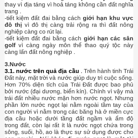
thay vì địa táng vì hoả táng không cần đất nghĩa
trang .
-tiết kiệm đất đai bằng cách
giới hạn khu vực
đô thị
vì đô thị càng trải rộng ra thì đất nông
 lửa
nghiệp càng co rút lại.
-tiết kiệm đất đai bằng cách
giới hạn các sân
biển dâng cao
golf
vì càng ngày môn thể thao quý tộc này
càng lấn đất nông nghiệp .
3.Nước
 trọng
3.1. nước trên quả địa cầu
.
Trên hành tinh Trái
Đất này, mặt trời và nước giúp duy trì cuộc sống.
Hơn 70% diện tích của Trái Đất được bao phủ
bởi nước (đại dương, biển kín). Chính vì vậy mà
trái đất nhiều nước mặn hơn nước ngọt.
Nhưng
hông
phần lớn nước ngọt lại nằm ngoài tầm tay của
con người vì nằm trong các băng hà ở miền cực
địa cầu hoặc dưới tầng đất ngầm và ẩm độ
trong đất, còn lại rất ít là nước ngọt chứa trong
sông, suối, hồ, ao là thực sự sử dụng được cho