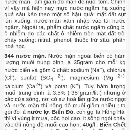
nước mặn, làm giảm độ mặn để nuôi tôm. Chính
vì vậy mà hiện nay mực nước ngầm hạ xuống
quá sâu kéo theo một số hậu quả: mặt đất sụt
lún xuống, nước mặn xâm nhập vào túi nước
ngầm. Ngoài ra, phẩm chất nước ngầm cũng bị
ô nhiễm do các chất ô nhiễm trên mặt đất trôi
chảy xuống: nitrat, phenol, thuốc trừ sâu, phân
hoá học
344 nước mặn.
Nước mặn ngoài biển có hàm
 làm tiêu chuẩn chọn bạn tình
lượng muối trung bình là 35gram cho mỗi kg
+
nước biển và gồm 6 chất: sodium (Na
), chlorua
-
2-
2+),
(Cl
), sunfat (SO
), magnesium (Mg
4
2+
+
n
calcium (Ca
) và potat (K
). Tuy hàm lượng
muối trung bình là 3.5% ( 35 gram/lit ) nhưng ở
cỗ đại - Phần 1
các cửa sông, nơi có sự hoà lẫn giữa nước ngọt
và nước mặn thì nồng độ muối giảm nhiều : ta
gọi đó là
nước lợ
.
Biển Đỏ
, còn gọi là Hồng Hải
thì vì vùng ít mưa, bốc hơi cao, ít sông ngòi chảy
 hóa con người
vào thì nồng độ muối cao hơn: 40g/l .
Biển Chết