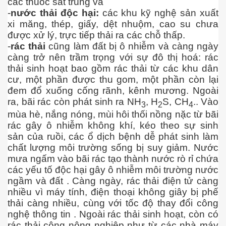
các thuốc sát trùng và
Kepler-452b
-
nước thải độc hại:
các khu kỹ nghệ sản xuất
xi măng, thép, giấy, dệt nhuộm, cao su chưa
được xử lý, trực tiếp thải ra các chỗ thấp.
-
rác thải
cũng làm đất bị ô nhiễm và càng ngày
khỏe không?
càng trở nên trầm trọng với sự đô thị hoá: rác
thải sinh hoạt bao gồm rác thải từ các khu dân
cư, một phần được thu gom, một phần còn lại
đem đổ xuống cống rãnh, kênh mương. Ngoài
ra, bãi rác còn phát sinh ra NH
, H
S, CH
.. Vào
3
2
4
mùa hè, nắng nóng, mùi hôi thối nồng nặc từ bãi
rác gây ô nhiễm không khí, kéo theo sự sinh
sản của ruồi, các ổ dịch bệnh dễ phát sinh làm
chất lượng môi trường sống bị suy giảm. Nước
mưa ngấm vào bãi rác tạo thành nước rò rỉ chứa
các yếu tố độc hại gây ô nhiễm môi trường nước
ngầm và đất . Càng ngày, rác thải điện tử càng
nhiều vì máy tính, điện thoại không giây bị phế
thải càng nhiều, cùng với tốc độ thay đổi công
nghệ thông tin . Ngoài rác thải sinh hoạt, còn có
rác thải công nông nghiệp như từ các nhà máy