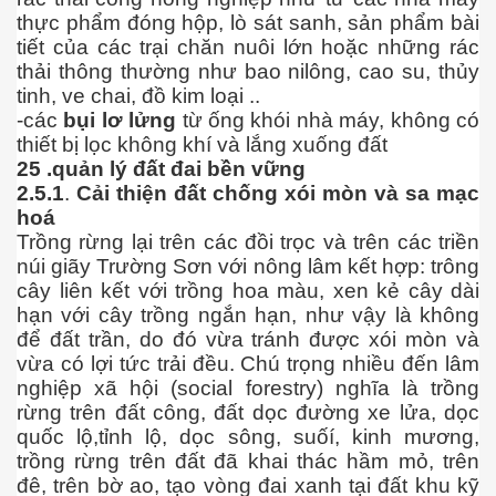
thực phẩm đóng hộp, lò sát sanh, sản phẩm bài
kỹ nghệ thực phẩm
tiết của các trại chăn nuôi lớn hoặc những rác
thải thông thường như bao nilông, cao su, thủy
n tại và tương lai
tinh, ve chai, đồ kim loại ..
-các
bụi lơ lửng
từ ống khói nhà máy, không có
n 2
thiết bị lọc không khí và lắng xuống đất
25 .quản lý đất đai bền vững
2.5.1
.
Cải thiện đất chống xói mòn và sa mạc
hoá
Trồng rừng lại trên các đồi trọc và trên các triền
núi giãy Trường Sơn với nông lâm kết hợp: trông
cây liên kết với trồng hoa màu, xen kẻ cây dài
hạn với cây trồng ngắn hạn, như vậy là không
2
để đất trần, do đó vừa tránh được xói mòn và
vừa có lợi tức trải đều. Chú trọng nhiều đến lâm
nghiệp xã hội (social forestry) nghĩa là trồng
rừng trên đất công, đất dọc đường xe lửa, dọc
quốc lộ,tỉnh lộ, dọc sông, suốí, kinh mương,
trồng rừng trên đất đã khai thác hầm mỏ, trên
đê, trên bờ ao, tạo vòng đai xanh tại đất khu kỹ