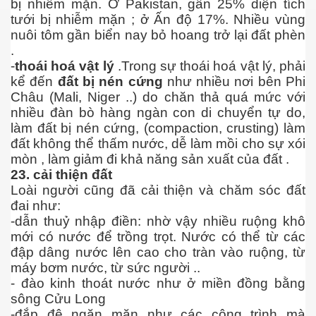
bị nhiễm mặn. Ở Pakistan, gần 25% diện tích
tưới bị nhiễm mặn ; ở Ấn độ 17%. Nhiều vùng
nuôi tôm gần biển nay bỏ hoang trở lại đất phèn
.
-
thoái hoá vật lý
.Trong sự thoái hoá vật lý, phải
kể đến
đất bị nén cứng
như nhiều nơi bên Phi
Châu (Mali, Niger ..) do chăn thả quá mức với
nhiều đàn bò hàng ngàn con di chuyển tự do,
Phần 2
làm đất bị nén cứng, (compaction, crusting) làm
đất không thể thấm nước, dễ làm mồi cho sự xói
mòn , làm giảm đi khả năng sản xuất của đất .
23. cải thiện đất
Loài người cũng đã cải thiện và chăm sóc đất
đai như:
-dẫn thuỷ nhập điền: nhờ vậy nhiều ruộng khô
mới có nước để trồng trọt. Nước có thể từ các
đập dâng nước lên cao cho tràn vào ruộng, từ
máy bơm nước, từ sức người ..
- đào kinh thoát nước như ở miền đồng bằng
sông Cửu Long
-đắp đê ngăn mặn như các công trình mà