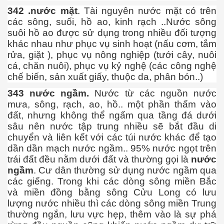
iới do thất mùa
342 .nước mặt
. Tài nguyên nước mặt có trên
các sông, suối, hồ ao, kinh rạch ..Nước sông
 Nguyên - Mông
suôi hồ ao được sử dụng trong nhiều đối tượng
khác nhau như phục vụ sinh hoạt (nấu cơm, tắm
rửa, giặt ), phục vụ nông nghiệp (tưới cây, nuôi
cá, chăn nuôi), phục vụ kỷ nghệ (các công nghệ
chế biến, sản xuất giấy, thuộc da, phân bón..)
343 nước ngầm.
Nước từ các nguồn nước
mưa, sông, rạch, ao, hồ.. một phần thấm vào
 thế giới, một ảo tưởng
đất, nhưng không thể ngấm qua tầng đá dưới
sâu nên nước tập trung nhiều sẽ bắt đầu di
chuyển và liên kết với các túi nước khác để tạo
dần dần mạch nước ngầm.. 95% nước ngọt trên
trái đất đều nằm dưới đất và thường gọi là
nước
ngầm
. Cư dân thường sử dụng nước ngầm qua
các giếng. Trong khi các dòng sông miền Bắc
và miền đồng bằng sông Cửu Long có lưu
lượng nước nhiều thì các dòng sông miền Trung
thường ngắn, lưu vực hẹp, thêm vào là sự phá