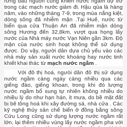
rừng đầu nguồn cũng khiến nước ngầm dự trữ
trong các mạch nước giảm đi. Hậu qủa là hàng
năm, vào những tháng 7-9, trong mùa nắng kiệt,
via
dòng sông đã nhiễm mặn .Tại Huế, nước từ
biển qua cửa Thuận An đã nhiễm mặn dòng
sông Hương đến 32,8km, vượt qua họng lấy
nước của Nhà máy nước Vạn Niên gần 3km. Độ
mặn của nước sinh hoạt không thể sử dụng
được. Do vậy, người dân dựa chủ yếu vào các
nhà máy sản xuất nước khoáng hay nước tinh
khiết khai thác từ
mạch nước ngầm
.
Với đô thị hoá, ngưòi dân đô thị sử dụng
nước ngầm càng ngày càng nhiều qua các
giếng đào, giếng khoan, trong khi đó lượng
nước ngầm bổ sung tự nhiên không nhiều do
nhiều lý do như hạn hán, ít mưa, do bề mặt đất
bị bê tông hoá khi xây đường sá, nhà cửa . Các
kỹ nghệ thủy sản chế biến ở đồng bằng sông
ào công nghệ thẩm mỹ
Cửu Long cũng sử dụng lượng nước ngầm rất
lớn, lại thêm nhiều vùng lấy nước ngầm pha với