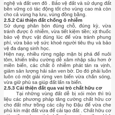
nghệ và đất ven đô . Bảo vệ đất và sử dụng đất
bền vững có tác động tốt cho vùng cao mà còn
ú y
cho cả vùng hạ lưu, vùng đồng bằng.
2.5.2
Cải thiện đất chống ô nhiễm
Sử dụng phân bón đúng chỗ, đúng kỳ, vừa
tránh được ô nhiễm, vừa tiết kiệm tiền; xịt thuốc
bảo vệ thực vật đúng lúc để vừa tránh phung
phí, vừa bảo vệ sức khoẻ người tiêu thụ và bảo
vệ đa dạng sinh học.
Hiện nay, nhiều rừng ngập mặn bị phá để nuôi
khí nhà kiếng
tôm, khiến triều cường dễ xâm nhập sâu hơn ở
miền biển, các chất ô nhiễm phát tán ra vịnh,
giảm sản lượng hải sản ven bờ. Do đó phải luôn
luôn có một giải rừng ven biển vừa chắn sóng,
vừa giữ phù sa giúp đất lấn ra biển.
2.5.3
Cải thiện đất qua vai trò chất hữu cơ
Tại những vùng đất dễ bị xói mòn thì trù
liệu các phương pháp tăng cường chất hữu cơ
cho đất như trồng các cây họ Đậu để vừa che
phủ kín mặt đất vừa để cải tạo đất . Chất hữu cơ