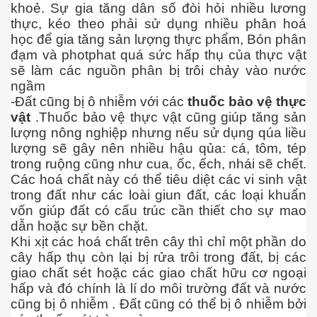
khoẻ. Sự gia tăng dân số đòi hỏi nhiều lương
thực, kéo theo phải sử dụng nhiều phân hoá
học để gia tăng sản lượng thực phẩm, Bón phân
đạm và photphat quá sức hấp thụ của thực vật
sẽ làm các nguồn phân bị trôi chảy vào nước
ngầm
-Đất cũng bị ô nhiễm với các
thuốc bảo vệ thực
vật
.Thuốc bảo vệ thực vật cũng giúp tăng sản
lượng nông nghiệp nhưng nếu sử dụng qúa liều
lượng sẽ gây nên nhiều hậu qủa: cá, tôm, tép
trong ruộng cũng như cua, ốc, ếch, nhái sẽ chết.
Các hoá chất này có thể tiêu diệt các vi sinh vật
trong đất như các loài giun đất, các loại khuẩn
vốn giúp đất có cấu trúc cần thiết cho sự mao
dẫn hoặc sự bền chặt.
Khi xịt các hoá chất trên cây thì chỉ một phần do
cây hấp thụ còn lại bị rửa trôi trong đất, bị các
giao chất sét hoặc các giao chất hữu cơ ngoại
hấp và đó chính là lí do môi trường đất và nước
cũng bị ô nhiễm . Đất cũng có thể bị ô nhiễm bởi