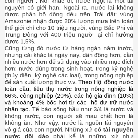
con người . Nói khác đi, nước ngọt là một tài
nguyên có giới hạn. Ngoài ra, nước lại không
được phân bố đồng đều trên Trái đất: vùng
n thế giới
Amazonie nhận được 20% lượng mưa trên toàn
thế giới chỉ cho 10 triệu người, vùng Bắc Phi và
Trung Đông với 400 triệu người lại chỉ hưởng
được 1,5%.
Cũng từng đó nước từ hàng ngàn năm trước,
nhưng cái khác là ngày nay, dân đông hơn, cần
nhiều nước hơn để sử dụng vào nhiều mục đích
hơn: nước dùng trong sinh hoạt, trong kỷ nghệ
(thủy điện, kỷ nghệ các loại), trong nông nghiệp
để sản xuất lương thực v.v.
Theo Hội đồng nước
toàn cầu, tiêu thụ nước trong nông nghiệp là
66%, công nghiệp (20%), các hộ gia đình (10%)
 giới
và khoảng 4% bốc hơi từ các hồ dự trữ nước
nhân tạo.
Tế bào sống hầu như 3/4 là nước và
không nước, con người sẽ mau chết hơn là
không ăn. Như vậy, nước là nguồn tài nguyên
vô giá của con người. Những xứ
có tài nguyên
h
nước dồi dào
phải kể là những xứ như