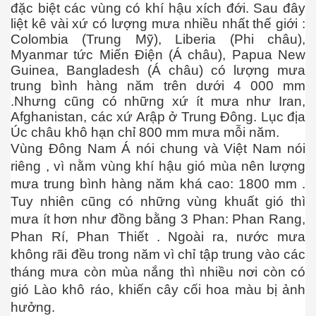
đặc biệt các vùng có khí hậu xích đới. Sau đây
ào năm 2030
liệt kê vài xứ có lượng mưa nhiều nhất thế giới :
Colombia (Trung Mỹ), Liberia (Phi châu),
Myanmar tức Miến Điện (Á châu), Papua New
Guinea, Bangladesh (Á châu) có lượng mưa
trung bình hàng năm trên dưới 4 000 mm
.Nhưng cũng có những xứ ít mưa như Iran,
Afghanistan, các xứ Arập ở Trung Đông. Lục địa
Úc châu khô hạn chỉ 800 mm mưa mỗi năm.
ui
Vùng Đông Nam Á nói chung và Việt Nam nói
riêng , vì nằm vùng khí hậu gió mùa nên lượng
dân tộc
mưa trung bình hàng năm khá cao: 1800 mm .
Tuy nhiên cũng có những vùng khuất gió thì
mưa ít hơn như đồng bằng 3 Phan: Phan Rang,
li
Phan Rí, Phan Thiết . Ngoài ra, nước mưa
không rãi đều trong năm vì chỉ tập trung vào các
tháng mưa còn mùa nắng thì nhiều nơi còn có
gió Lào khô ráo, khiến cây cối hoa màu bị ảnh
hưởng.