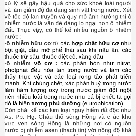
xử lý sẽ gây hậu quả cho sức khoẻ loài người
và làm giảm độ đa dạng sinh vật trong nước. Xét
huộc - P 1
về tốc độ lan truyền và quy mô ảnh hưởng thì ô
nhiễm nước là vấn đề đáng lo ngại hơn ô nhiễm
anh
đất. Thực vậy, có thể kể nhiều nguồn ô nhiễm
nước
:
năng
-
ô nhiễm hữu cơ
từ
các
hợp chất hữu cơ
như
bột giặt, dầu mỡ phế thải sau khi nấu ăn, các
thuốc trừ sâu, thuốc diệt cỏ, xăng dầu
-
ô nhiễm
vô cơ :
các phân bón như nitrat,
photphat đều hòa tan trong nước và làm các
 Mỹ thời nay - Phần 1
thủy thực vật và các loại rong tảo phát triển
mạnh. Khi chúng chết, xác phân huỷ trong nước
làm hàm lượng oxy trong nước giảm đột ngột
nên nhiều loài trong nước như cá bị chết: ta gọi
đó là hiện tượng
phú dưỡng
(eutrophication)
Còn phải kể các kim loại nguy hiểm rất độc như
As, Pb, Hg. Châu thổ sông Hồng và c ác khu
vực ven sông Hồng là những nơi có nguồn
nước bị nhiễm asen (thạch tín) với nồng độ khá