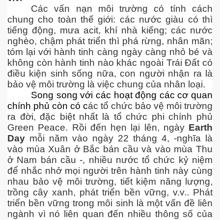
Các vấn nạn môi trường có tính cách
chung cho toàn thế giới: các nước giàu có thì
ng và ĐBCL
tiếng động, mưa acit, khí nhà kiếng; các nước
nghèo, chậm phát triển thì phá rừng, nhân mãn;
tóm lại với hành tinh càng ngày càng nhỏ bé và
không còn hành tinh nào khác ngoài Trái Đất có
điều kiện sinh sống nữa, con người nhận ra là
bảo vệ môi trường là việc chung của nhân loại.
Song song với các hoạt động các cơ quan
chính phủ còn có c
ác tổ chức bảo vệ môi trường
ra đời, đặc biệt nhất là tổ chức phi chính phủ
Green Peace. Rồi đến hẹn lại lên, ngày
Earth
Day
mỗi năm vào ngày 22 tháng 4, -nghĩa là
vào mùa Xuân ở Bắc bán cầu và vào mùa Thu
ở Nam bán cầu -, nhiều nước tổ chức kỷ niệm
để nhắc nhở mọi người trên hành tinh này cùng
nhau bảo vệ môi trường, tiết kiệm năng lượng,
trồng cây xanh, phát triển bền vững, v.v.. Phát
triển bền vững trong môi sinh là một vấn đề liên
ngành vì nó liên quan đến nhiều thông số của
inh