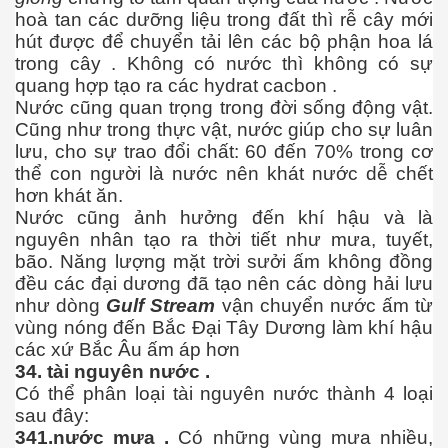
Bình làm gì?
hoà tan các dưỡng liệu trong đất thì rễ cây mới
hút được để chuyển tải lên các bộ phận hoa lá
trong cây . Không có nước thì không có sự
quang hợp tạo ra các hydrat cacbon .
Nước cũng quan trọng trong đời sống động vật.
Cũng như trong thực vật, nước giúp cho sự luân
iệt đới
lưu, cho sự trao đổi chất: 60 đến 70% trong cơ
thể con người là nước nên khát nước dễ chết
tại hải ngoại
hơn khát ăn.
Nước cũng ảnh hưởng đến khí hậu và là
nguyên nhân tạo ra thời tiết như mưa, tuyết,
bão. Năng lượng mặt trời sưởi ấm không đồng
ngủ
đều các đại dương đã tạo nên các dòng hải lưu
như dòng
Gulf Stream
vận chuyển nước ấm từ
 là gì đây ?
vùng nóng đến Bắc Đại Tây Dương làm khí hậu
các xứ Bắc Âu ấm áp hơn
34. tài nguyên nước .
Có thể phân loại tài nguyên nước thành 4 loại
sau đây:
341.nước mưa .
Có những vùng mưa nhiều,