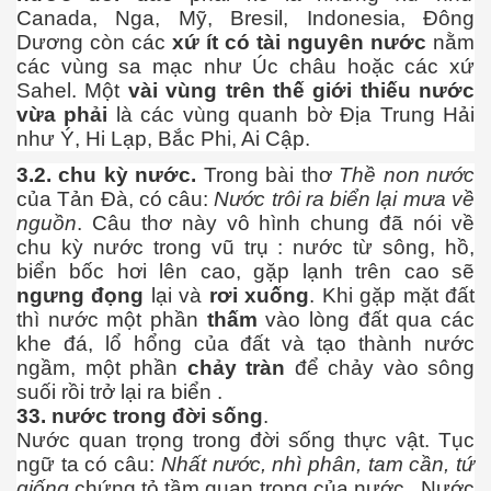
Canada, Nga, Mỹ, Bresil, Indonesia, Đông
 xuất thuốc trị ung thư
Dương còn các
xứ ít có tài nguyên nước
nằm
các vùng sa mạc như Úc châu hoặc các xứ
Sahel. Một
vài vùng trên thế giới thiếu nước
vừa phải
là các vùng quanh bờ Địa Trung Hải
như Ý, Hi Lạp, Bắc Phi, Ai Cập.
3.2. chu kỳ nước.
Trong bài thơ
Thề non nước
của Tản Đà, có câu:
Nước trôi ra biển lại mưa về
nguồn
. Câu thơ này vô hình chung đã nói về
ên đọt bắp
chu kỳ nước trong vũ trụ : nước từ sông, hồ,
biển bốc hơi lên cao, gặp lạnh trên cao sẽ
ngưng đọng
lại và
rơi xuống
. Khi gặp mặt đất
thì nước một phần
thấm
vào lòng đất qua các
khe đá, lổ hổng của đất và tạo thành nước
ngầm, một phần
chảy tràn
để chảy vào sông
suối rồi trở lại ra biển .
33. nước trong đời sống
.
Nước quan trọng trong đời sống thực vật. Tục
ngữ ta có câu:
Nhất nước, nhì phân, tam cần, tứ
giống
chứng tỏ tầm quan trọng của nước . Nước