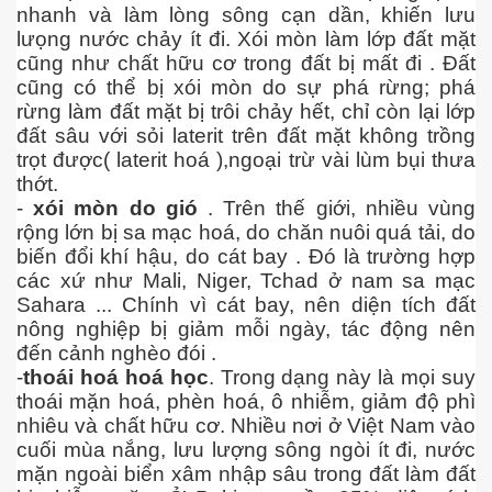
nhanh và làm lòng sông cạn dần, khiến lưu
lưọng nước chảy ít đi. Xói mòn làm lớp đất mặt
cũng như chất hữu cơ trong đất bị mất đi . Đất
cũng có thể bị xói mòn do sự phá rừng; phá
rừng làm đất mặt bị trôi chảy hết, chỉ còn lại lớp
đất sâu với sỏi laterit trên đất mặt không trồng
trọt được( laterit hoá ),ngoại trừ vài lùm bụi thưa
thớt.
-
xói mòn do gió
. Trên thế giới, nhiều vùng
rộng lớn bị sa mạc hoá, do chăn nuôi quá tải, do
biến đổi khí hậu, do cát bay . Đó là trường hợp
các xứ như Mali, Niger, Tchad ở nam sa mạc
Sahara ... Chính vì cát bay, nên diện tích đất
nông nghiệp bị giảm mỗi ngày, tác động nên
đến cảnh nghèo đói .
-
thoái hoá hoá học
. Trong dạng này là mọi suy
 - Phần 1
thoái mặn hoá, phèn hoá, ô nhiễm, giảm độ phì
nhiêu và chất hữu cơ. Nhiều nơi ở Việt Nam vào
cuối mùa nắng, lưu lượng sông ngòi ít đi, nước
mặn ngoài biển xâm nhập sâu trong đất làm đất
rgue Pháp