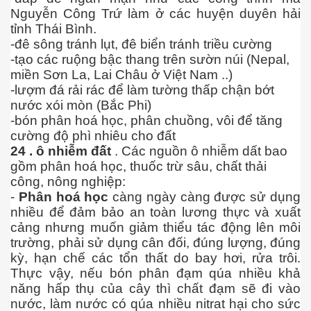
Nguyễn Công Trứ làm ở các huyện duyên hải
tỉnh Thái Bình.
-đê sông tránh lụt, đê biển tránh triều cường
-tạo các ruộng bậc thang trên sườn núi (Nepal,
miền Sơn La, Lai Châu ở Việt Nam ..)
-lượm đá rải rác để làm tường thấp chận bớt
nước xói mòn (Bắc Phi)
-bón phân hoá học, phân chuồng, vôi để tăng
đường
cường độ phì nhiêu cho đất
24 . ô nhiễm đất
. Các nguồn ô nhiễm dất bao
gồm phân hoá học, thuốc trừ sâu, chất thải
công, nông nghiệp:
-
Phân hoá học
càng ngày càng được sử dụng
nhiều để đảm bảo an toàn lương thực và xuất
cảng nhưng muốn giảm thiểu tác động lên môi
trường, phải sử dụng cân đối, đúng lượng, đúng
kỳ, hạn chế các tổn thất do bay hơi, rửa trôi.
Thực vậy, nếu bón phân đạm qúa nhiều khả
năng hấp thụ của cây thì chất đạm sẽ đi vào
nước, làm nước có qúa nhiều nitrat hại cho sức