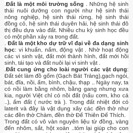
.
Đất là một môi trường sống
. Những hệ sinh
thái nuôi dưỡng con người như hệ sinh thái
nông nghiệp, hệ sinh thái rừng, hệ sinh thái
đồng cỏ, hệ sinh thái duyên hải, hệ sinh thái đô
uyết áp
thị đều dựa vào đất. Nhiều chu kỳ sinh học đều
...
có một phần xảy ra trong đất.
.
Đất là một kho dự trữ vĩ đại về đa dạng sinh
học
: vi khuẩn, nấm, động vật . Nhờ hoạt động
các vi sinh vật, đất mới thành hình, đất mới hồi
sinh, tái tạo và đất nuôi lại vi sinh vật .
.
Đất cung ứng cho loài người các vật dụng
:
Đất sét làm đồ gốm (Gạch Bát Tràng),gạch ngói,
bát, đĩa, nồi, ấm, bình, chậu, thạp .. Ngày nay, ta
c
có nồi làm bằng nhôm, bằng gang nhưng xưa
kia, người Việt chỉ có nồi đất (nấu cơm, kho cá
..), ấm đất ( nước trà ). Trong đất nhiệt đới có
laterit và đây là vật dụng xây các đền thờ như
 đâu
các đền thờ Chàm, đền thờ Đế Thiên Đế Thích.
Trong đất có vô vàn nguyên liệu từ đồng, vàng
đến nhôm, sắt, hột xoàn ..tóm lại giúp cho con