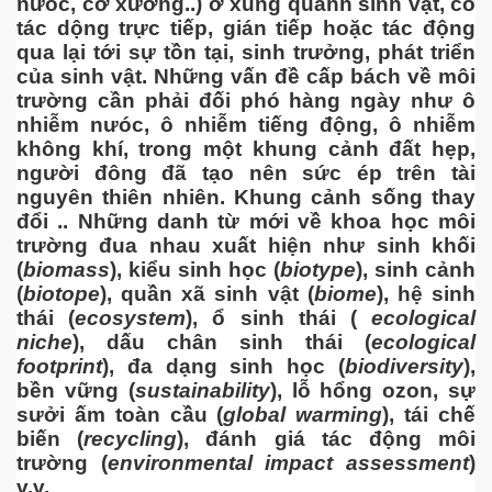
nưóc, cơ xưởng..) ở xung quanh sinh vật, có
tác dộng trực tiếp, gián tiếp hoặc tác động
qua lại tới sự tồn tại, sinh trưởng, phát triển
của sinh vật. Những vấn đề cấp bách về môi
trường cần phải đối phó hàng ngày như ô
nhiễm nưóc, ô nhiễm tiếng động, ô nhiễm
 hôm nay
không khí, trong một khung cảnh đất hẹp,
người đông đã tạo nên sức ép trên tài
nguyên thiên nhiên. Khung cảnh sống thay
đổi .. Những danh từ mới về khoa học môi
trường đua nhau xuất hiện như sinh khối
(
biomass
), kiểu sinh học (
biotype
), sinh cảnh
(
biotope
), quần xã sinh vật (
biome
), hệ sinh
thái (
ecosystem
), ổ sinh thái (
ecological
niche
), dấu chân sinh thái (
ecological
footprint
), đa dạng sinh học (
biodiversity
),
bền vững (
sustainability
), lỗ hổng ozon, sự
sưởi ấm toàn cầu (
global warming
), tái chế
biến (
recycling
), đánh giá tác động môi
trường (
environmental impact assessment
)
v.v.