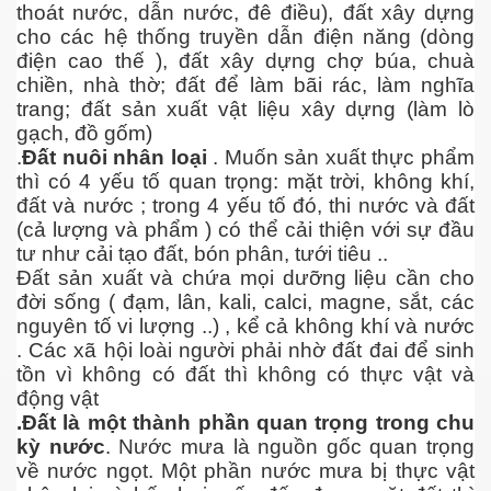
thoát nước, dẫn nước, đê điều), đất xây dựng
cho các hệ thống truyền dẫn điện năng (dòng
điện cao thế ), đất xây dựng chợ búa, chuà
chiền, nhà thờ; đất để làm bãi rác, làm nghĩa
trang; đất sản xuất vật liệu xây dựng (làm lò
gạch, đồ gốm)
.
Đất nuôi nhân loại
. Muốn sản xuất thực phẩm
thì có 4 yếu tố quan trọng: mặt trời, không khí,
đất và nước ; trong 4 yếu tố đó, thi nước và đất
(cả lượng và phẩm ) có thể cải thiện với sự đầu
tư như cải tạo đất, bón phân, tưới tiêu ..
Đất sản xuất và chứa mọi dưỡng liệu cần cho
đời sống ( đạm, lân, kali, calci, magne, sắt, các
ật. P 200-201
nguyên tố vi lượng ..) , kể cả không khí và nước
. Các xã hội loài người phải nhờ đất đai để sinh
tồn vì không có đất thì không có thực vật và
động vật
.Đất là một thành phần quan trọng trong chu
kỳ nước
. Nước mưa là nguồn gốc quan trọng
về nước ngọt. Một phần nước mưa bị thực vật