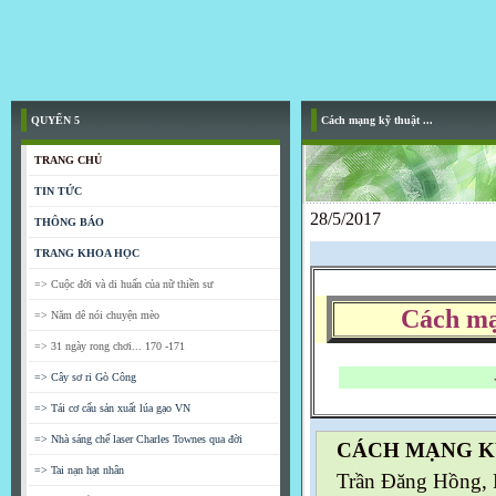
QUYỂN 5
Cách mạng kỹ thuật ...
TRANG CHỦ
TIN TỨC
28/5/2017
THÔNG BÁO
TRANG KHOA HỌC
=> Cuộc đời và di huấn của nữ thiền sư
Cách mạ
=> Năm dê nói chuyện mèo
=> 31 ngày rong chơi... 170 -171
- Trần-
=> Cây sơ ri Gò Công
=> Tái cơ cấu sản xuất lúa gạo VN
=> Nhà sáng chế laser Charles Townes qua đời
CÁCH MẠNG KỸ
=> Tai nạn hạt nhân
Trần Đăng Hồng,