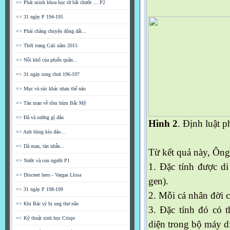
=> Phát minh khoa học từ bắt chước ... P2
=> 31 ngày P 194-195
=> Phải chăng chuyện động đất...
=> Thời trang Cali năm 2015
=> Nỗi khổ của phiến quân...
=> 31 ngày rong chơi 196-197
=> Mục và súc khác nhau thế nào
=> Tản mạn về tôm hùm Bắc Mỹ
=> Đã và sướng gì đâu
Hình 2
. Định luật 
=> Anh hùng kín đáo...
=> Dã man, tàn nhẫn...
Từ kết quả này, Ông 
=> Nước và con người P1
1. Đặc tính được di
=> Discreet hero - Vargas Llosa
gen).
=> 31 ngày P 198-199
2. Mỗi cá nhân đời 
=> Khi Bác sỷ bị ung thư não
3. Đặc tính đó có 
=> Kỹ thuật sinh học Crispr
diện trong bộ máy di