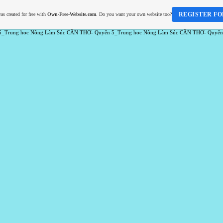
REGISTER FO
as created for free with
Own-Free-Website.com
. Do you want your own website too?
5_Trung hoc Nông Lâm Súc CẦN THƠ- Quyển 5_Trung hoc Nông Lâm Súc CẦN THƠ- Quyển