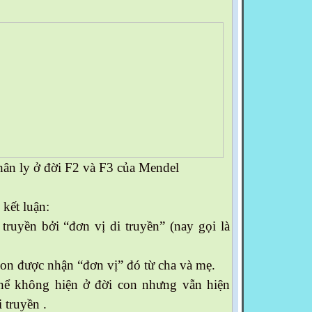
phân ly ở đời F2 và F3 của Mendel
kết luận:
 truyền bởi “đơn vị di truyền” (nay gọi là
con được nhận “đơn vị” đó từ cha và mẹ.
thể không hiện ở đời con nhưng vẫn hiện
 truyền .