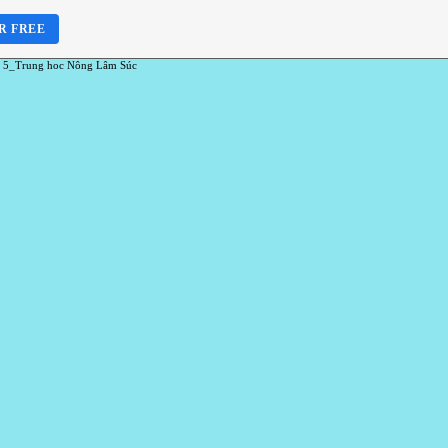
R FREE
 5_Trung hoc Nông Lâm Súc