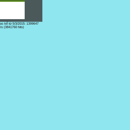
đọc kể từ 5/3/2015: 1399647
ors (3841760 hits)