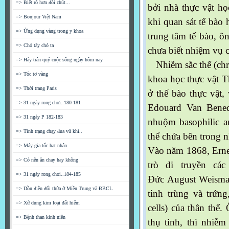
=> Biết rõ hơn đôi chút...
bởi nhà thực vật 
=> Bonjour Việt Nam
khi quan sát tế bào
=> Ứng dụng vàng trong y khoa
trung tâm tế bào, ôn
=> Chó tây chó ta
chưa biết nhiệm vụ 
=> Hảy trân quý cuộc sống ngày hôm nay
Nhiễm sắc thể (chr
=> Tóc tơ vàng
khoa học thực vật 
=> Thời trang Paris
ở thế bào thực vật,
=> 31 ngày rong chơi..180-181
Edouard Van Bened
=> 31 ngày P 182-183
nhuộm basophilic an
=> Tình trạng chạy đua vũ khí..
thể chứa bên trong 
=> Máy gia tốc hạt nhân
Vào năm 1868, Erne
=> Có nên ăn chay hay không
trò di truyền cá
=> 31 ngày rong chơi..184-185
Đức August Weismann
=> Dồn điền đổi thửa ở Miền Trung và ĐBCL
tinh trùng và trứn
=> Xử dụng kim loại đất hiếm
cells) của thân thể.
=> Bệnh than kinh niên
thụ tinh, thì nhiễm