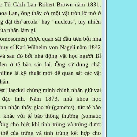
học Tô Cách Lan Robert Brown năm 1831,
 hoa Lan, ông thấy có một vật tròn lờ mờ ở
g đặt tên"areola" hay "nucleus", tuy nhiên
của nhân làm gì.
omosomes) được quan sát đầu tiên bởi nhà
Thụy sỉ Karl Wilhelm von Nägeli năm 1842
 và sau đó bởi nhà động vật học người Bỉ
en ở tế bào sán lãi. Ông sử dụng chất
iline là kỹ thuật mới để quan sát các vật
nhân.
st Haeckel chứng minh chính nhân giữ vai
c đặc tính. Năm 1873, nhà khoa học
 nhận thấy giao tử (gametes), tức tế bào
g, khác với tế bào thông thường (somatic
 Ông cho biết khi tinh trùng và trứng được
 thể của trứng và tinh trùng kết hợp cho