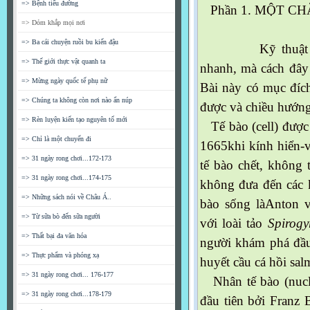
=> Bệnh tiểu đường
Phần 1. MỘT C
=> Dỏm khắp mọi nơi
=> Ba cái chuyện ruồi bu kiến đậu
Kỹ thuật si
=> Thế giới thực vật quanh ta
nhanh, mà cách đây
=> Mừng ngày quốc tế phụ nữ
Bài này có mục đích
=> Chúng ta không còn nơi nào ẩn núp
được và chiều hướng
=> Rèn luyện kiến tạo nguyên tố mới
Tế bào (cell) được
=> Chỉ là một chuyến đi
1665khi kính hiển-
=> 31 ngày rong chơi...172-173
tế bào chết, không 
=> 31 ngày rong chơi...174-175
không đưa đến các 
=> Những sách nói về Châu Á..
bào sống làAnton 
=> Từ sữa bò đến sữa người
với loài tảo
Spirogy
=> Thất bại đa văn hóa
người khám phá đầu
=> Thực phẩm và phóng xạ
huyết cầu cá hồi sal
=> 31 ngày rong chơi... 176-177
Nhân tế bào (nucle
=> 31 ngày rong chơi...178-179
đầu tiên bởi Franz 