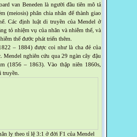
oard van Beneden là người đầu tiên mô tả
m (meiosis) phân chia nhân để thành giao
hể. Các định luật di truyền của Mendel ở
áng tỏ nhiệm vụ của nhân và nhiễm thể, và
nhiễm thể đước phát triển thêm.
22 – 1884) được coi như là cha đẻ của
. Mendel nghiên cứu qua 29 ngàn cây đậu
ăm (1856 – 1863). Vào thập niên 1860s,
i truyền.
hân ly theo tỉ lệ 3:1 ở đời F1 của Mendel