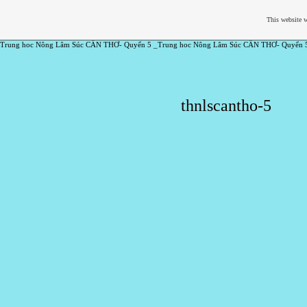
This website w
Trung hoc Nông Lâm Súc CẦN THƠ- Quyển 5 _Trung hoc Nông Lâm Súc CẦN THƠ- Quyển 
thnlscantho-5