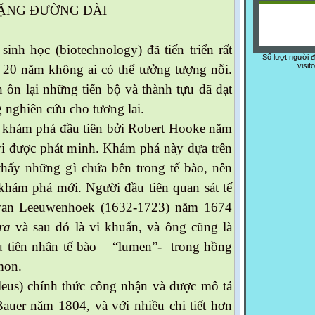
HẶNG ĐƯỜNG DÀI
nh học (biotechnology) đã tiến triển rất
Số lượt người 
visit
 20 năm không ai có thể tưởng tượng nỗi.
 ôn lại những tiến bộ và thành tựu đã đạt
 nghiên cứu cho tương lai.
 khám phá đầu tiên bởi Robert Hooke năm
vi được phát minh. Khám phá này dựa trên
thấy những gì chứa bên trong tế bào, nên
khám phá mới. Người đầu tiên quan sát tế
van Leeuwenhoek (1632-1723) năm 1674
ra
và sau đó là vi khuẩn, và ông cũng là
 tiên nhân tế bào – “lumen”- trong hồng
mon.
us) chính thức công nhận và được mô tả
Bauer năm 1804, và với nhiều chi tiết hơn