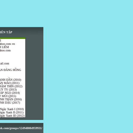
IÊN TẬP
I
ahoo.com.vn
 LIÊM
ahoo.com
ail.com
TRẦN ĐĂNG HỒNG
ANH DẦN (2010)
ÂN MÃO (2011)
HÂM THÌN (2012)
UÝ TỴ (2013)
IÁP NGỌ (2014)
 MÙI (2015)
ÍNH THÂN (2016)
INH DẬU (2017)
 Ngày Xanh I (2010)
gày Xanh II (2011)
gày Xanh III (2012)
ook.com/groups/124948084959931/