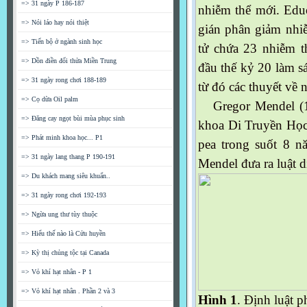
=> 31 ngày P 186-187
nhiễm thể mới. Edu
=> Nói láo hay nói thiệt
gián phân giảm nhiễ
=> Tiến bộ ở ngành sinh học
tử chứa 23 nhiễm t
=> Dồn điền đổi thửa Miền Trung
đầu thế kỷ 20 làm s
=> 31 ngày rong chơi 188-189
từ đó các thuyết về 
=> Cọ dừa Oil palm
Gregor Mendel (18
=> Đăng cay ngọt bùi mùa phục sinh
khoa Di Truyền Học
=> Phát minh khoa học... P1
pea trong suốt 8 n
=> 31 ngày lang thang P 190-191
Mendel đưa ra luật d
=> Du khách mang siêu khuẩn..
=> 31 ngày rong chơi 192-193
=> Ngừa ung thư tùy thuộc
=> Hiểu thế nào là Cửu huyền
=> Kỳ thị chủng tộc tại Canada
=> Vỏ khí hạt nhân - P 1
=> Vỏ khí hạt nhân . Phần 2 và 3
Hình 1
. Định luật p