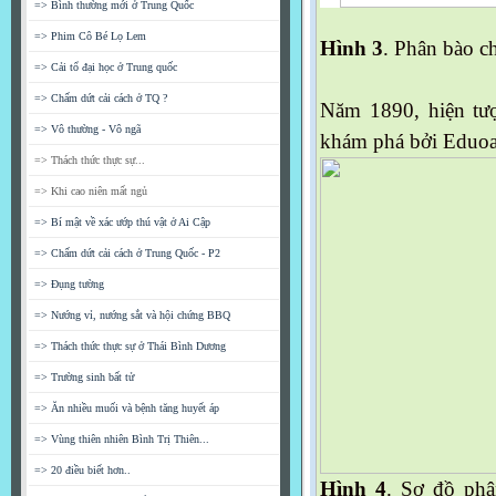
=> Bình thường mới ở Trung Quốc
=> Phim Cô Bé Lọ Lem
Hình 3
. Phân bào ch
=> Cải tổ đại học ở Trung quốc
=> Chấm dứt cải cách ở TQ ?
Năm 1890, hiện tư
=> Vô thường - Vô ngã
khám phá bởi Eduoa
=> Thách thức thực sự...
=> Khi cao niên mất ngủ
=> Bí mật về xác ướp thú vật ở Ai Cập
=> Chấm dứt cải cách ở Trung Quốc - P2
=> Đụng tường
=> Nướng vỉ, nướng sắt và hội chứng BBQ
=> Thách thức thực sự ở Thái Bình Dương
=> Trường sinh bất tử
=> Ăn nhiều muối và bệnh tăng huyết áp
=> Vùng thiên nhiên Bình Trị Thiên...
=> 20 điều biết hơn..
Hình 4
. Sơ đồ phâ