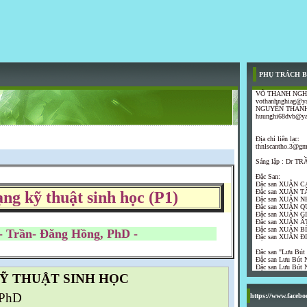
PHỤ TRÁCH B
VÕ THANH NGH
vothanhnghiag@y
NGUYỄN THANH
huunghi68dvb@y
Địa chỉ liên lạc:
thnlscantho.3@gm
Sáng lập : Dr 
Đặc San:
Đặc san XUÂN C
Đặc san XUÂN T
ng kỹ thuật sinh học (P1)
Đặc san XUÂN N
Đặc san XUÂN Q
Đặc san XUÂN G
Đặc san XUÂN ẤT
Đặc san XUÂN B
 Đăng Hồng, PhD -
Đặc san XUÂN Đ
Đặc san "Lưu Bút
Đặc san Lưu Bút N
Đặc san Lưu Bút N
 THUẬT SINH HỌC
 PhD
https://www.faceb