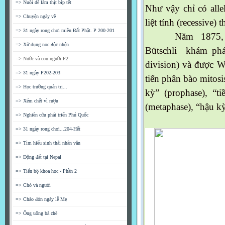
=> Nuôi dế làm thịt bíp tết
Như vậy chỉ có allel
=> Chuyện ngày về
liệt tính (recessive) 
=> 31 ngày rong chơi miền Đất Phật. P 200-201
Năm 1875,
=> Xử dụng nọc độc nhện
Bütschli khám phá
=> Nước và con người P2
division) và được W
=> 31 ngày P202-203
tiến phân bào mitosis
=> Học trường quản trị...
kỳ” (prophase), “t
=> Xém chết vì rượu
(metaphase), “hậu kỳ
=> Nghiên cứu phát triển Phú Quốc
=> 31 ngày rong chơi...204-Hết
=> Tìm hiểu sinh thái nhân văn
=> Động đất tại Nepal
=> Tiến bộ khoa học - Phần 2
=> Chó và người
=> Chào đón ngày lễ Mẹ
=> Ông uông bà chê