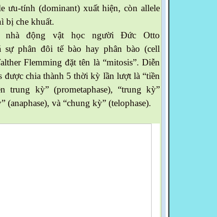
e ưu-tính (dominant) xuất hiện, còn allele
thì bị che khuất.
 nhà động vật học người Đức Otto
 sự phân đôi tế bào hay phân bào (cell
alther Flemming đặt tên là “mitosis”. Diễn
 được chia thành 5 thời kỳ lần lượt là “tiền
iền trung kỳ” (prometaphase), “trung kỳ”
” (anaphase), và “chung kỳ” (telophase).