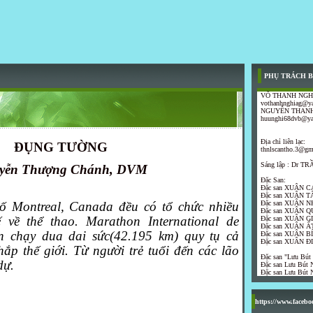
PHỤ TRÁCH B
VÕ THANH NGH
vothanhnghiag@y
NGUYỄN THANH
huunghi68dvb@y
Địa chỉ liên lạc:
ĐỤNG TƯỜNG
thnlscantho.3@gm
Sáng lập : Dr 
yễn Thượng Chánh, DVM
Đặc San:
Đặc san XUÂN C
Đặc san XUÂN T
 Montreal, Canada đều có tổ chức nhiều
Đặc san XUÂN N
Đặc san XUÂN Q
 về thể thao. Marathon International de
Đặc san XUÂN G
Đặc san XUÂN ẤT
n chạy dua dai sức(42.195 km) quy tụ cả
Đặc san XUÂN B
Đặc san XUÂN Đ
ắp thế giới. Từ người trẻ tuổi đến các lão
Đặc san "Lưu Bút
dự.
Đặc san Lưu Bút N
Đặc san Lưu Bút N
https://www.faceb