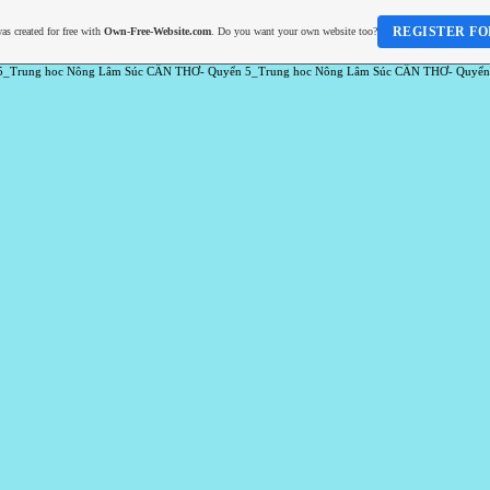
REGISTER FO
as created for free with
Own-Free-Website.com
. Do you want your own website too?
5_Trung hoc Nông Lâm Súc CẦN THƠ- Quyển 5_Trung hoc Nông Lâm Súc CẦN THƠ- Quyển