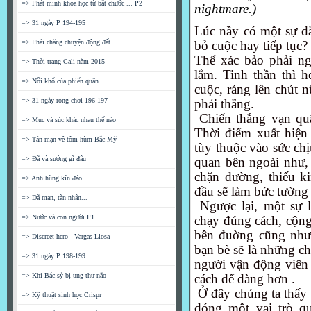
=> Phát minh khoa học từ bắt chước ... P2
nightmare.)
=> 31 ngày P 194-195
Lúc nầy có một sự dằ
=> Phải chăng chuyện động đất...
bỏ cuộc hay tiếp tục?
Thể xác bảo phải n
=> Thời trang Cali năm 2015
lắm. Tinh thần thì 
=> Nỗi khổ của phiến quân...
cuộc, ráng lên chút 
=> 31 ngày rong chơi 196-197
phải thắng.
Chiến thắng vạn quâ
=> Mục và súc khác nhau thế nào
Thời điểm xuất hiện
=> Tản mạn về tôm hùm Bắc Mỹ
tùy thuộc vào sức ch
=> Đã và sướng gì đâu
quan bên ngoài như, 
chặn đường, thiếu k
=> Anh hùng kín đáo...
đầu sẽ làm bức tường
=> Dã man, tàn nhẫn...
Ngược lại, một sự l
=> Nước và con người P1
chạy đúng cách, cộng
bên đuờng cũng như 
=> Discreet hero - Vargas Llosa
bạn bè sẽ là những ch
=> 31 ngày P 198-199
người vận động viên
=> Khi Bác sỷ bị ung thư não
cách dể dàng hơn .
Ở đây chúng ta thấy b
=> Kỹ thuật sinh học Crispr
đóng một vai trò qu