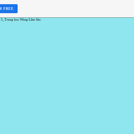
R FREE
 5_Trung hoc Nông Lâm Súc