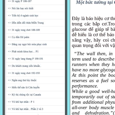
Một bức tường tại 
=> 31 ngày P 186-187
=> Nói láo hay nói thiệt
=> Tiến bộ ở ngành sinh học
Đây là báo hiệu cơ t
trong các bắp cơ.Tr
=> Dồn điền đổi thửa Miền Trung
glucose
để giúp tế b
=> 31 ngày rong chơi 188-189
dễ hiểu là cơ thể báo
=> Cọ dừa Oil palm
xăng vậy, hãy coi c
quan trọng đối với v
=> Đăng cay ngọt bùi mùa phục sinh
=> Phát minh khoa học... P1
“The wall then, in i
term used to describ
=> 31 ngày lang thang P 190-191
runners when they ha
=> Du khách mang siêu khuẩn..
have no more glycoge
=> 31 ngày rong chơi 192-193
At this point the bod
reserves as a fuel s
=> Ngừa ung thư tùy thuộc
performance.
=> Hiểu thế nào là Cửu huyền
While a good well-hab
=> Kỳ thị chủng tộc tại Canada
temporarily out of s
from additional physi
=> Vỏ khí hạt nhân - P 1
all-over body muscle 
=> Vỏ khí hạt nhân . Phần 2 và 3
and dehydration.