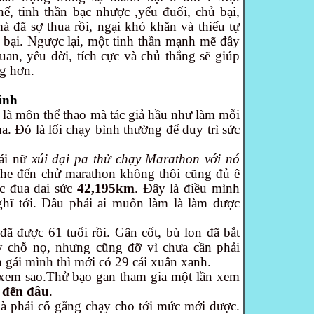
ế, tinh thần bạc nhược ,yếu đuối, chủ bại,
à đã sợ thua rồi, ngại khó khăn và thiếu tự
t bại. Ngược lại, một tinh thần mạnh mẽ đầy
 quan, yêu đời, tích cực và chủ thắng sẽ giúp
ng hơn.
ình
g
là môn thể thao mà tác giả hầu như làm mỗi
. Đó là lối chạy bình thường để duy trì sức
 ái nữ
xúi
dại
pa thử chạy Marathon với nó
he đến chử marathon không thôi cũng đủ ê
ộc đua dai sức
42,195km
. Đây là điều mình
hĩ tới. Đâu phải ai muốn làm là làm được
 được 61 tuổi rồi. Gân cốt, bù lon đã bắt
y chỗ nọ, nhưng cũng đỡ vì chưa cần phải
ái mình thì mới có 29 cái xuân xanh.
 xem sao.Thử bạo gan tham gia một lần xem
 đến đâu
.
à phải cố gắng chạy cho tới mức mới được.