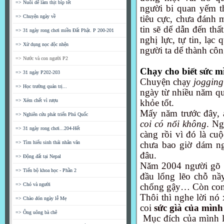
=> Nuôi dế làm thịt bíp tết
người bi quan yếm th
=> Chuyện ngày về
tiêu cực, chưa đánh m
tin sẽ dể dẫn đến thấ
=> 31 ngày rong chơi miền Đất Phật. P 200-201
nghị lực, tự tin, lạc
=> Xử dụng nọc độc nhện
người ta dể thành cô
=> Nước và con người P2
Chạy cho biết sức m
=> 31 ngày P202-203
Chuyện chạy
joggin
=> Học trường quản trị...
ngày từ nhiều năm qua
=> Xém chết vì rượu
khỏe tốt.
Mấy năm trước đây,
=> Nghiên cứu phát triển Phú Quốc
coi có nổi không
. Ng
=> 31 ngày rong chơi...204-Hết
càng rồi vì đó là cu
=> Tìm hiểu sinh thái nhân văn
chưa bao giờ dám ng
đâu.
=> Động đất tại Nepal
Năm 2004 người gõ đã
=> Tiến bộ khoa học - Phần 2
đầu lổng lẽo chỗ nầ
=> Chó và người
chống gậy… Còn con g
Thôi thì nghe lời nó
=> Chào đón ngày lễ Mẹ
coi
sức gìà của mình
=> Ông uông bà chê
Mục đích của mình l