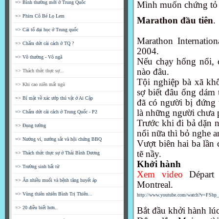
=> Bình thường mới ở Trung Quốc
Mình muốn chứng tỏ 
=> Phim Cô Bé Lọ Lem
Marathon đầu tiên
.
=> Cải tổ đại học ở Trung quốc
Marathon Internatio
=> Chấm dứt cải cách ở TQ ?
2004.
=> Vô thường - Vô ngã
Nếu chạy hổng nổi, 
nào đâu.
=> Thách thức thực sự...
Tội nghiệp bà xã kh
=> Khi cao niên mất ngủ
sợ biết đâu ổng dám 
=> Bí mật về xác ướp thú vật ở Ai Cập
đã có người bị đứng 
là những người chưa p
=> Chấm dứt cải cách ở Trung Quốc - P2
Trước khi đi bả dặn 
=> Đụng tường
nổi nữa thì bỏ nghe 
=> Nướng vỉ, nướng sắt và hội chứng BBQ
Vượt biên hai ba lần 
tẽ nầy.
=> Thách thức thực sự ở Thái Bình Dương
Khởi hành
=> Trường sinh bất tử
Xem video
Départ
=> Ăn nhiều muối và bệnh tăng huyết áp
Montreal.
=> Vùng thiên nhiên Bình Trị Thiên...
http://www.youtube.com/watch?v=FSbp_
=> 20 điều biết hơn..
Bắt đầu khởi hành lúc