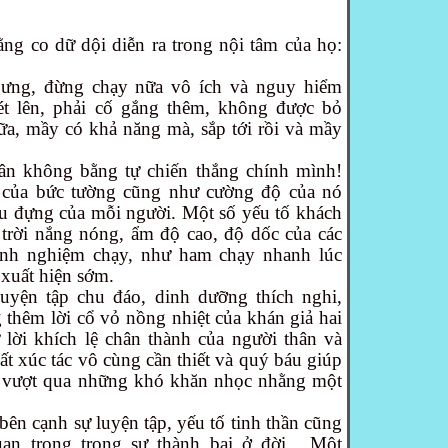
ng co dữ dội diễn ra trong nội tâm của họ:
gưng, đừng chạy nữa vô ích và nguy hiểm
hét lên, phải cố gắng thêm, không được bỏ
nữa, mầy có khả năng mà, sắp tới rồi và mầy
n không bằng tự chiến thắng chính mình!
 của bức tường cũng như cường độ của nó
ịu đựng của mỗi người. Một số yếu tố khách
trời nắng nóng, ẩm độ cao, độ dốc của các
inh nghiệm chạy, như ham chạy nhanh lúc
 xuất hiện sớm.
uyện tập chu đáo, dinh dưỡng thích nghi,
 thêm lời cổ vỏ nồng nhiệt của khán giả hai
lời khích lệ chân thành của người thân và
ất xúc tác vô cùng cần thiết và quý báu giúp
 vượt qua những khó khăn nhọc nhằng một
ên cạnh sự luyện tập, yếu tố tinh thần cũng
an trọng trong sự thành bại ở đời . Một