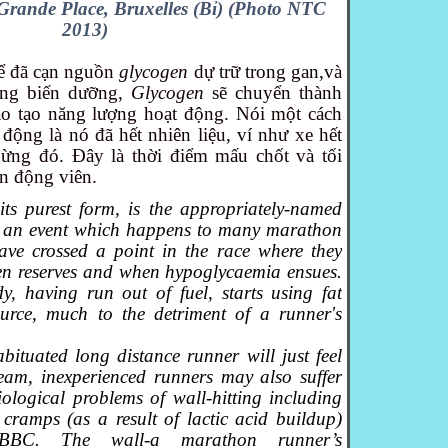
Grande Place, Bruxelles (Bỉ) (Photo NTC
2013)
hể đã cạn nguồn
glycogen
dự trữ trong gan,và
ong biến dưỡng,
Glycogen
sẽ chuyển thành
ào tạo năng lượng hoạt động. Nói một cách
 động là nó đã hết nhiên liệu, ví như xe hết
hừng đó. Đây là thời điểm mấu chốt và tối
ận động viên.
ts purest form, is the appropriately-named
e an event which happens to many marathon
ve crossed a point in the race where they
n reserves and when hypoglycaemia ensues.
y, having run out of fuel, starts using fat
ource, much to the detriment of a runner's
ituated long distance runner will just feel
team, inexperienced runners may also suffer
ological problems of wall-hitting including
cramps (as a result of lactic acid buildup)
”(BBC. The wall-a marathon runner’s