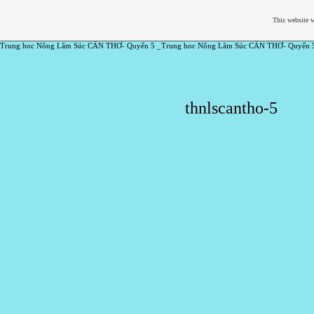
This website w
Trung hoc Nông Lâm Súc CẦN THƠ- Quyển 5 _Trung hoc Nông Lâm Súc CẦN THƠ- Quyển 
thnlscantho-5