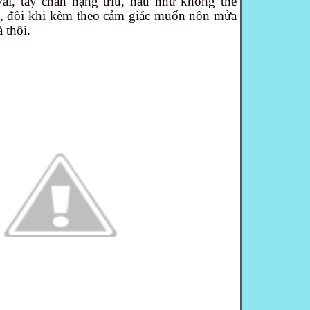
vai, tay chân nặng trĩu, hầu như không thể
a, đôi khi kèm theo cảm giác muốn nôn mửa
 thôi.