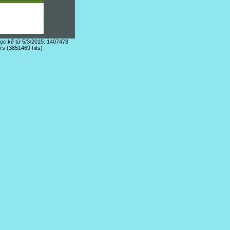
đọc kể từ 5/3/2015: 1407478
ors (3851469 hits)