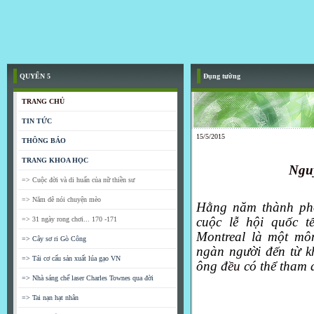
QUYỂN 5
Đụng tường
TRANG CHỦ
TIN TỨC
15/5/2015
THÔNG BÁO
TRANG KHOA HỌC
Ngu
=> Cuộc đời và di huấn của nữ thiền sư
=> Năm dê nói chuyện mèo
Hằng năm thành phố
cuộc lễ hội quốc tế
=> 31 ngày rong chơi... 170 -171
Montreal là một mô
=> Cây sơ ri Gò Công
ngàn người đến từ kh
=> Tái cơ cấu sản xuất lúa gạo VN
ông đ
ều
có thể tham 
=> Nhà sáng chế laser Charles Townes qua đời
=> Tai nạn hạt nhân