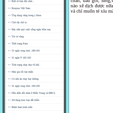
chân, đầu gối, lưng,
=> Biết rõ hơn đôi chút...
nào xê dịch được nữ
=> Bonjour Việt Nam
và chỉ muốn té xỉu mà
=> Ứng dụng vàng trong y khoa
=> Chó tây chó ta
=> Hảy trân quý cuộc sống ngày hôm nay
=> Tóc tơ vàng
=> Thời trang Paris
=> 31 ngày rong chơi..180-181
=> 31 ngày P 182-183
=> Tình trạng chạy đua vũ khí..
=> Máy gia tốc hạt nhân
=> Có nên ăn chay hay không
=> 31 ngày rong chơi..184-185
=> Dồn điền đổi thửa ở Miền Trung và ĐBCL
=> Xử dụng kim loại đất hiếm
=> Bệnh than kinh niên