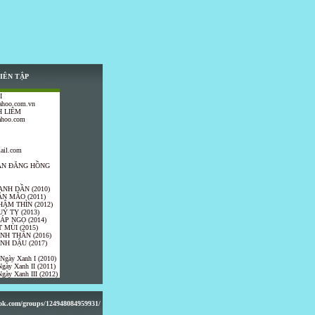
IÊN TẬP
I
ahoo.com.vn
 LIÊM
ahoo.com
ail.com
TRẦN ĐĂNG HỒNG
ANH DẦN (2010)
ÂN MÃO (2011)
HÂM THÌN (2012)
UÝ TỴ (2013)
IÁP NGỌ (2014)
 MÙI (2015)
ÍNH THÂN (2016)
INH DẬU (2017)
 Ngày Xanh I (2010)
gày Xanh II (2011)
gày Xanh III (2012)
ook.com/groups/124948084959931/