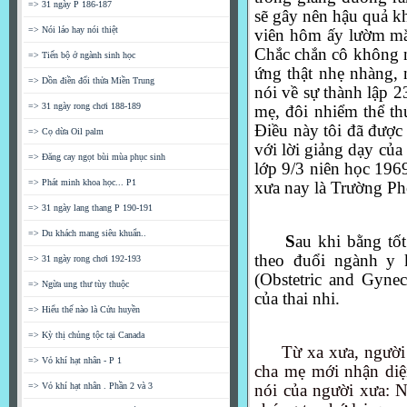
=> 31 ngày P 186-187
sẽ gây nên hậu quả kh
=> Nói láo hay nói thiệt
viên hôm ấy lườm mắt
Chắc chắn cô không n
=> Tiến bộ ở ngành sinh học
ứng thật nhẹ nhàng, 
=> Dồn điền đổi thửa Miền Trung
nói về sự thành lập 
=> 31 ngày rong chơi 188-189
mẹ, đôi nhiểm thể t
Điều này tôi đã được
=> Cọ dừa Oil palm
với lời giảng dạy củ
=> Đăng cay ngọt bùi mùa phục sinh
lớp 9/3 niên học 19
=> Phát minh khoa học... P1
xưa nay là Trường P
=> 31 ngày lang thang P 190-191
=> Du khách mang siêu khuẩn..
S
au khi bằng tố
theo đuổi ngành y
=> 31 ngày rong chơi 192-193
(Obstetric and Gynec
=> Ngừa ung thư tùy thuộc
của thai nhi.
=> Hiểu thế nào là Cửu huyền
=> Kỳ thị chủng tộc tại Canada
Từ xa xưa, người 
=> Vỏ khí hạt nhân - P 1
cha mẹ mới nhận diện
nói của người xưa:
N
=> Vỏ khí hạt nhân . Phần 2 và 3