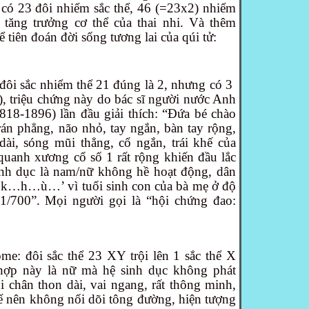
o có 23 đôi nhiểm sắc thể, 46 (=23x2) nhiểm
 tăng trưởng cơ thể của thai nhi. Và thêm
ể tiên đoán đời sống tương lai của qúi tử:
ôi sắc nhiểm thể 21 đúng là 2, nhưng có 3
 3), triệu chứng này do bác sĩ người nước Anh
18-1896) lần đầu giải thích: “Đứa bé chào
trán phẳng, não nhỏ, tay ngắn, bàn tay rộng,
dài, sóng mũi thẳng, cổ ngắn, trái khế của
uanh xương cổ số 1 rất rộng khiến đầu lắc
sinh dục là nam/nữ không hề hoạt động, dân
út k…h…ù…’ vì tuổi sinh con của bà mẹ ở độ
là 1/700”. Mọi người gọi là “hội chứng đao:
ome: đôi sắc thể 23 XY trội lên 1 sắc thể X
hợp này là nữ mà hệ sinh dục không phát
i chân thon dài, vai ngang, rất thông minh,
hế nên không nối dõi tông đường, hiện tượng