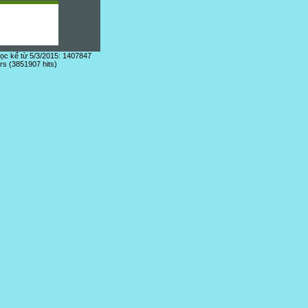
đọc kể từ 5/3/2015: 1407847
ors (3851907 hits)