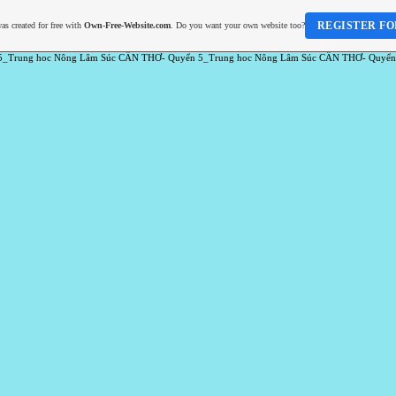
REGISTER FO
as created for free with
Own-Free-Website.com
. Do you want your own website too?
5_Trung hoc Nông Lâm Súc CẦN THƠ- Quyển 5_Trung hoc Nông Lâm Súc CẦN THƠ- Quyển