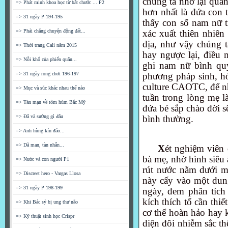
chúng ta nhớ lại quan
=> Phát minh khoa học từ bắt chước ... P2
hơn nhất là đứa con 
=> 31 ngày P 194-195
thấy con số nam nữ t
xác xuất thiên nhiên 
=> Phải chăng chuyện động đất...
địa, như vậy chúng 
=> Thời trang Cali năm 2015
hay ngược lại, điều 
=> Nỗi khổ của phiến quân...
ghi
nam nữ bình qu
phương pháp
sinh, h
=> 31 ngày rong chơi 196-197
culture CAOTC,
để n
=> Mục và súc khác nhau thế nào
tuần trong lòng mẹ là
=> Tản mạn về tôm hùm Bắc Mỹ
đứa bé sắp chào đời 
bình thường.
=> Đã và sướng gì đâu
=> Anh hùng kín đáo...
=> Dã man, tàn nhẫn...
X
ét nghiệm viên
bà mẹ, nhờ hình siêu
=> Nước và con người P1
rút nước nằm dưới m
=> Discreet hero - Vargas Llosa
này cấy vào một dun
=> 31 ngày P 198-199
ngày, đem phân tích 
kích thích tố cần thiế
=> Khi Bác sỷ bị ung thư não
cơ thể hoàn hảo hay
=> Kỹ thuật sinh học Crispr
diện đôi nhiễm sắc th