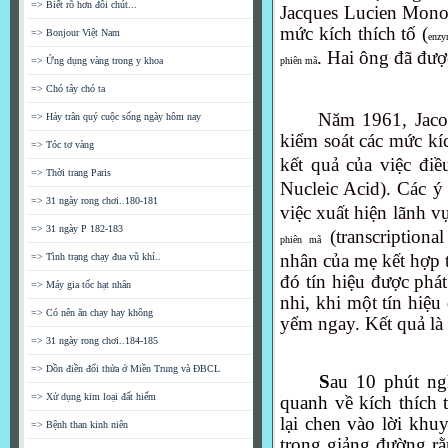
=> Biết rõ hơn đôi chút...
Jacques Lucien Mon
mức kích thích tố (
=> Bonjour Việt Nam
enz
. Hai ông đã đượ
phiên mã
=> Ứng dụng vàng trong y khoa
=> Chó tây chó ta
Năm 1961, Jaco
=> Hảy trân quý cuộc sống ngày hôm nay
kiểm soát các mức kí
=> Tóc tơ vàng
kết quả của việc đi
=> Thời trang Paris
Nucleic Acid). Các 
=> 31 ngày rong chơi..180-181
việc xuất hiện lãnh v
=> 31 ngày P 182-183
(transcriptiona
phiên mã
nhân của mẹ kết hợp 
=> Tình trạng chạy đua vũ khí..
đó tín hiệu được phát
=> Máy gia tốc hạt nhân
nhi, khi một tín hiệu 
=> Có nên ăn chay hay không
yểm ngay. Kết quả là 
=> 31 ngày rong chơi..184-185
=> Dồn điền đổi thửa ở Miền Trung và ĐBCL
S
au 10 phút ngh
=> Xử dụng kim loại đất hiếm
quanh về kích thích 
lại chen vào lời khu
=> Bệnh than kinh niên
trong giảng đường r