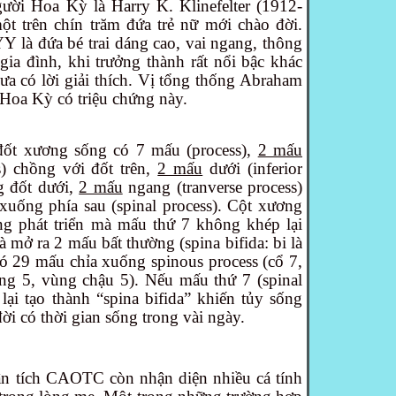
ười Hoa Kỳ là Harry K. Klinefelter (1912-
t trên chín trăm đứa trẻ nữ mới chào đời.
Y là đứa bé trai dáng cao, vai ngang, thông
gia đình, khi trưởng thành rất nổi bậc khác
hưa có lời giải thích. Vị tổng thống Abraham
 Hoa Kỳ có triệu chứng này.
đốt xương sống có 7 mấu (process),
2 mấu
ss) chồng với đốt trên,
2 mấu
dưới (inferior
g đốt dưới,
2 mấu
ngang (tranverse process)
xuống phía sau (spinal process). Cột xương
ng phát triển mà mấu thứ 7 không khép lại
 mở ra 2 mấu bất thường (spina bifida: bi là
ó 29 mấu chỉa xuống spinous process (cổ 7,
ưng 5, vùng chậu 5). Nếu mấu thứ 7 (spinal
lại tạo thành “spina bifida” khiến tủy sống
 đời có thời gian sống trong vài ngày.
n tích CAOTC còn nhận diện nhiều cá tính