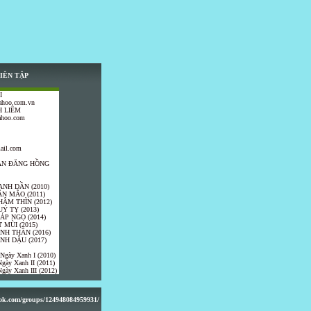
IÊN TẬP
I
ahoo.com.vn
 LIÊM
ahoo.com
ail.com
TRẦN ĐĂNG HỒNG
ANH DẦN (2010)
ÂN MÃO (2011)
HÂM THÌN (2012)
UÝ TỴ (2013)
IÁP NGỌ (2014)
 MÙI (2015)
ÍNH THÂN (2016)
INH DẬU (2017)
 Ngày Xanh I (2010)
gày Xanh II (2011)
gày Xanh III (2012)
ook.com/groups/124948084959931/