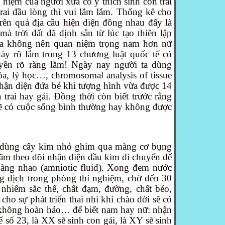
 niệm của người xưa có ý thích sinh con trai
trai đầu lòng thì vui lắm lắm. Thống kê cho
rên quả địa cầu hiện diện đồng nhau đấy là
mà trời đất đã định sẵn từ lúc tạo thiên lập
ta không nên quan niệm trọng nam hơn nữ
này rõ lắm trong 13 chương luật quốc tế có
yền
rõ ràng lắm! Ngày nay người ta dùng
óa, lý học…, chromosomal analysis of tissue
hận diện đứa bé khi tượng hình vừa được 14
 trai hay gái. Đồng thời còn biết trước rằng
sẽ có cuộc sống bình thường hay không được
 dùng cây kim nhỏ ghim qua màng cơ bụng
 âm theo dõi nhận diện đầu kim di chuyển để
àng nhao (amniotic fluid). Xong đem nước
g dịch trong phòng thí nghiệm, chờ đến 30
nhiểm sắc thể, chất đạm, đường, chất béo,
t cho sự phát triển thai nhi khi chào đời sẽ có
 không hoàn hảo… để biết
nam hay nữ
: nhận
ể số 23, là XX sẽ sinh con gái, là XY sẽ sinh