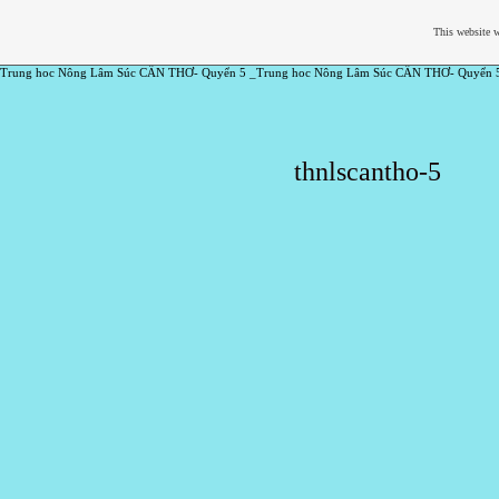
This website w
Trung hoc Nông Lâm Súc CẦN THƠ- Quyển 5 _Trung hoc Nông Lâm Súc CẦN THƠ- Quyển 
thnlscantho-5