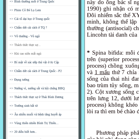
này do ông bác sĩ ng
=> Bình thường mới ở Trung Quốc
1990) ghi nhận có mộ
=> Phim Cô Bé Lọ Lem
Đôi nhiểm sắc thể XY
=> Cải tổ đại học ở Trung quốc
minh, không thể lập 
thường (
antisocial
) c
=> Chấm dứt cải cách ở TQ ?
Lincohn tài danh của
=> Vô thường - Vô ngã
=> Thách thức thực sự...
*
Spina bifida: mỗi 
=> Khi cao niên mất ngủ
trên (superior proce
=> Bí mật về xác ướp thú vật ở Ai Cập
process) chồng xuốn
và
1 mấu
thứ 7 chỉa 
=> Chấm dứt cải cách ở Trung Quốc - P2
sống của thai nhi đa
=> Đụng tường
bao trùm tủy sống, mà
=> Nướng vỉ, nướng sắt và hội chứng BBQ
2). Cột xương sống c
trên lưng 12, dưới l
=> Thách thức thực sự ở Thái Bình Dương
process) không khéo 
=> Trường sinh bất tử
lòi ra thì em bé chào
=> Ăn nhiều muối và bệnh tăng huyết áp
=> Vùng thiên nhiên Bình Trị Thiên...
Phương pháp phâ
=> 20 điều biết hơn..