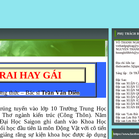
PHỤ TRÁCH B
VÕ THANH NGH
vothanhnghiag@y
NGUYỄN THANH
huunghi68dvb@y
Địa chỉ liên lạc:
thnlscantho.3@gm
RAI HAY GÁI
Sáng lập : Dr 
Đặc San:
Đặc san XUÂN C
Đặc san XUÂN T
Đặc san XUÂN N
ờng thức – Bác sĩ
Trần Văn Diên
Đặc san XUÂN Q
Đặc san XUÂN G
Đặc san XUÂN ẤT
Đặc san XUÂN B
trúng tuyển vào lớp 10 Trường Trung Học
Đặc san XUÂN Đ
Thơ ngành kiến trúc (Công Thôn).
Năm
Đặc san "Lưu Bút
Đặc san Lưu Bút N
 Đại Học Saigon ghi danh vào Khoa Học
Đặc san Lưu Bút N
 học đầu tiên là môn Động Vật với cô tiến
 giảng rằng sự kiện khoa học được áp dụng
https://www.faceb