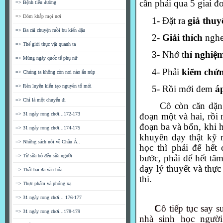
cần phải qua 5 giai đ
=> Bệnh tiểu đường
=> Dỏm khắp mọi nơi
1- Đặt ra
giả thuy
=> Ba cái chuyện ruồi bu kiến đậu
2-
Giải thích
nghe
=> Thế giới thực vật quanh ta
3- Nhớ t
hí nghiệ
=> Mừng ngày quốc tế phụ nữ
4- Phải
kiểm chứ
=> Chúng ta không còn nơi nào ẩn núp
=> Rèn luyện kiến tạo nguyên tố mới
5- Rồi mới đem
á
=> Chỉ là một chuyến đi
Cô còn căn dặn
=> 31 ngày rong chơi...172-173
đoạn một và hai, rồi 
đoạn ba và bốn, khi h
=> 31 ngày rong chơi...174-175
khuyên dạy thật kỹ 
=> Những sách nói về Châu Á..
học thì phải để hết
=> Từ sữa bò đến sữa người
bước, phải để hết tâm
dạy lý thuyết và thực
=> Thất bại đa văn hóa
thi.
=> Thực phẩm và phóng xạ
=> 31 ngày rong chơi... 176-177
C
ô tiếp tục say 
=> 31 ngày rong chơi...178-179
nhà sinh học ngườ