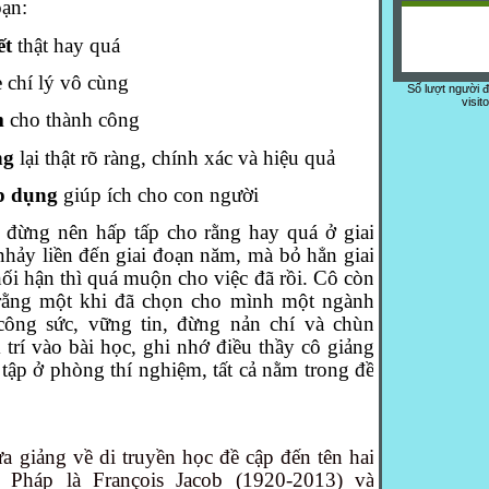
oạn:
ết
thật hay quá
 chí lý vô cùng
Số lượt người 
visit
m
cho thành công
ng
lại thật rõ ràng, chính xác và hiệu quả
p dụng
giúp ích cho con người
 đừng nên hấp tấp cho rằng hay quá ở giai
nhảy liền đến giai đoạn năm, mà bỏ hẳn giai
ối hận thì quá muộn cho việc đã rồi. Cô còn
rằng một khi đã chọn cho mình một ngành
 công sức, vững tin, đừng nản chí và chùn
 trí vào bài học, ghi nhớ điều thầy cô giảng
 tập ở phòng thí nghiệm, tất cả nằm trong đề
sưa giảng về di truyền học đề cập đến tên hai
i Pháp là
François Jacob
(1920-2013) và