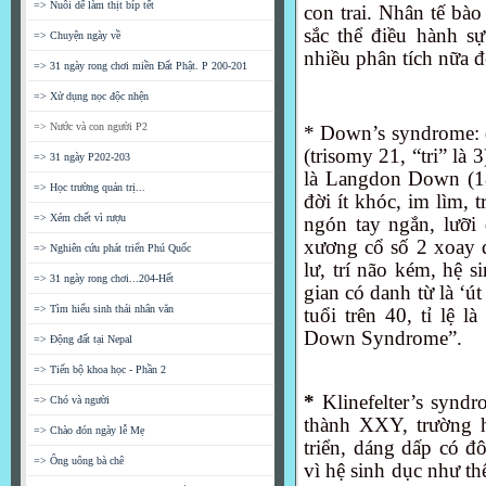
=> Nuôi dế làm thịt bíp tết
con trai. Nhân tế bà
sắc thể điều hành sự
=> Chuyện ngày về
nhiều phân tích nữa đ
=> 31 ngày rong chơi miền Đất Phật. P 200-201
=> Xử dụng nọc độc nhện
=> Nước và con người P2
* Down’s syndrome: đ
(trisomy 21, “tri” là
=> 31 ngày P202-203
là Langdon Down (18
=> Học trường quản trị...
đời ít khóc, im lìm, 
=> Xém chết vì rượu
ngón tay ngắn, lưỡi 
xương cổ số 2 xoay q
=> Nghiên cứu phát triển Phú Quốc
lư, trí não kém, hệ 
=> 31 ngày rong chơi...204-Hết
gian có danh từ là ‘
=> Tìm hiểu sinh thái nhân văn
tuổi trên 40, tỉ lệ 
Down Syndrome”.
=> Động đất tại Nepal
=> Tiến bộ khoa học - Phần 2
*
Klinefelter’s syndr
=> Chó và người
thành XXY, trường 
=> Chào đón ngày lễ Mẹ
triển, dáng dấp có đô
=> Ông uông bà chê
vì hệ sinh dục như t