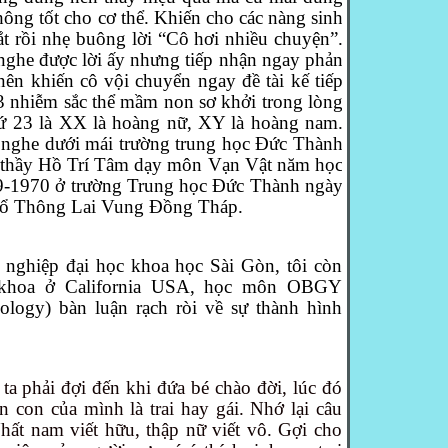
ông tốt cho cơ thể. Khiến cho các nàng sinh
 rồi nhẹ buông lời “Cô hơi nhiều chuyện”.
ghe được lời ấy nhưng tiếp nhận ngay phản
nên khiến cô vội chuyển ngay đề tài kế tiếp
23 nhiễm sắc thể mầm non sơ khởi trong lòng
hứ 23 là XX là hoàng nữ, XY là hoàng nam.
 nghe dưới mái trường trung học Đức Thành
a thầy Hồ Trí Tâm dạy môn Vạn Vật năm học
69-1970 ở trường Trung học Đức Thành ngày
hổ Thông Lai Vung Đồng Tháp.
t nghiệp đại học khoa học Sài Gòn, tôi còn
 khoa ở California USA, học môn OBGY
ology) bàn luận rạch ròi về sự thành hình
ta phải đợi đến khi đứa bé chào đời, lúc đó
 con của mình là trai hay gái. Nhớ lại câu
hất nam viết hữu, thập nữ viết vô.
Gợi cho