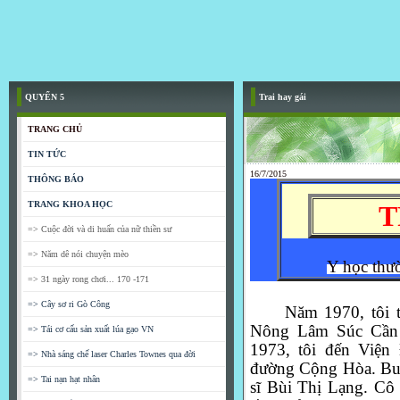
QUYỂN 5
Trai hay gái
TRANG CHỦ
TIN TỨC
16/7/2015
THÔNG BÁO
TRANG KHOA HỌC
T
=> Cuộc đời và di huấn của nữ thiền sư
=> Năm dê nói chuyện mèo
Y học thư
=> 31 ngày rong chơi... 170 -171
=> Cây sơ ri Gò Công
Năm 1970, tôi 
Nông Lâm Súc Cần 
=> Tái cơ cấu sản xuất lúa gạo VN
1973, t
ôi đến Viện
=> Nhà sáng chế laser Charles Townes qua đời
đường Cộng Hòa. Buổi
=> Tai nạn hạt nhân
sĩ Bùi Thị Lạng. Cô