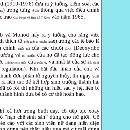
od
(1910-1976) đưa ra ý tưởng kiểm soát các
) trong từng
thông qua việc điều chỉnh
yme
tế bào
c trao
vào năm 1965.
Giải Nobel về Sinh Lý Y Khoa
b và Monod nẩy ra ý tưởng cho rằng việc
ch thích tố
e) trong các tế bào là
biểu hiện di truyền (gen
ều chỉnh
của các chuỗi
(Deoxyribo
phiên mã
DNA
ý tưởng và
của họ đã tạo động lực cho
thí nghiệm
ực
của
, và nhất là của sự
sinh học phát triển
phân tử
điều chỉnh
l regulation). Khi bắt đầu nhân của cha và
thành đơn phân tử nguyên thủy, thì ngay sau
 ra liên tục để kết hợp sinh trưởng thành hài
đã có rồi thì những tín hiệu sau y hệt liền bị
thành hình đứa bé có cơ thể hoàn hảo.
ỉ xả hơi trong buổi dạy, cô tiếp tục xoay
tố “hạn chế sinh sản” dùng cho nữ giới. Cô
yến cáo với các sinh viên nữ đang hiện diện
ằng đừng nên thấy hiệu quả mà cứ mãi dùng