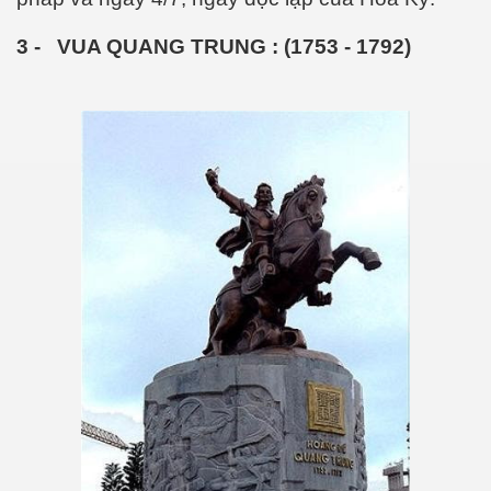
3 -
VUA QUANG TRUNG : (1753 - 1792)
n Văn Đạt
ông Mers-CoV
 cho sức khỏe