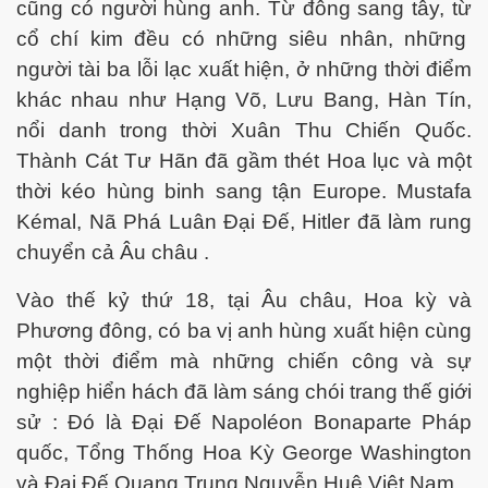
cũng có người hùng anh. Từ đông sang tây, từ
cổ chí kim đều có những siêu nhân, những
người tài ba lỗi lạc xuất hiện, ở những thời điểm
khác nhau như Hạng Võ, Lưu Bang, Hàn Tín,
nổi danh trong thời Xuân Thu Chiến Quốc.
Thành Cát Tư Hãn đã gầm thét Hoa lục và một
thời kéo hùng binh sang tận Europe. Mustafa
Kémal, Nã Phá Luân Đại Đế, Hitler đã làm rung
chuyển cả Âu châu .
Vào thế kỷ thứ 18, tại Âu châu, Hoa kỳ và
Phương đông, có ba vị anh hùng xuất hiện cùng
một thời điểm mà những chiến công và sự
nghiệp hiển hách đã làm sáng chói trang thế giới
sử : Đó là Đại Đế Napoléon Bonaparte Pháp
quốc, Tổng Thống Hoa Kỳ George Washington
và Đại Đế Quang Trung Nguyễn Huệ Việt Nam.