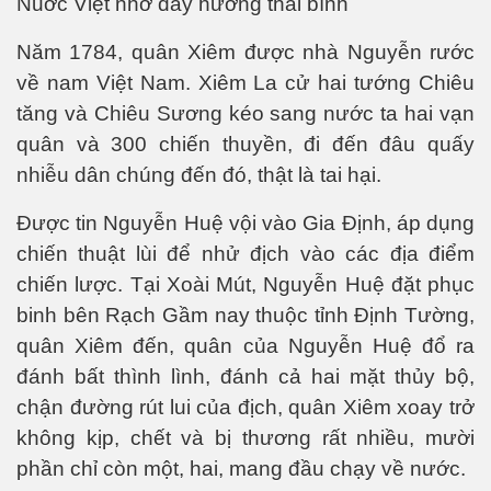
Nuớc Việt nhờ đây hưởng thái bình
Năm 1784, quân Xiêm được nhà Nguyễn rước
về nam Việt Nam. Xiêm La cử hai tướng Chiêu
tăng và Chiêu Sương kéo sang nước ta hai vạn
quân và 300 chiến thuyền, đi đến đâu quấy
nhiễu dân chúng đến đó, thật là tai hại.
Được tin Nguyễn Huệ vội vào Gia Định, áp dụng
chiến thuật lùi để nhử địch vào các địa điểm
chiến lược. Tại Xoài Mút, Nguyễn Huệ đặt phục
binh bên Rạch Gầm nay thuộc tỉnh Định Tường,
quân Xiêm đến, quân của Nguyễn Huệ đổ ra
đánh bất thình lình, đánh cả hai mặt thủy bộ,
chận đường rút lui của địch, quân Xiêm xoay trở
không kịp, chết và bị thương rất nhiều, mười
phần chỉ còn một, hai, mang đầu chạy về nước.