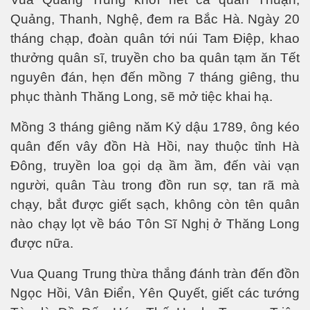
Quảng, Thanh, Nghệ, đem ra Bắc Hà. Ngày 20
kỹ nghệ thực phẩm
tháng chạp, đoàn quân tới núi Tam Điệp, khao
n tại và tương lai
thưởng quân sĩ, truyền cho ba quân tạm ăn Tết
nguyên đán, hẹn đến mồng 7 tháng giêng, thu
n 2
phục thành Thăng Long, sẽ mở tiệc khai hạ.
Mồng 3 tháng giêng năm Kỷ dậu 1789, ông kéo
quân đến vây đồn Hà Hồi, nay thuộc tỉnh Hà
Đông, truyền loa gọi dạ ầm ầm, đến vài vạn
người, quân Tàu trong đồn run sợ, tan rã mà
2
chạy, bắt được giết sạch, không còn tên quân
nào chạy lọt về báo Tôn Sĩ Nghị ở Thăng Long
được nữa.
Vua Quang Trung thừa thắng đánh tràn đến đồn
Ngọc Hồi, Vân Điển, Yên Quyết, giết các tướng