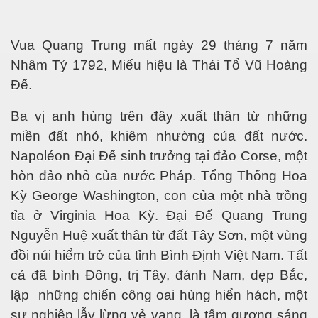
ào năm 2030
Vua Quang Trung mất ngày 29 tháng 7 năm
Nhâm Tý 1792, Miếu hiệu là Thái Tổ Vũ Hoàng
Đế.
Ba vị anh hùng trên đây xuất thân từ những
miền đất nhỏ, khiêm nhường của đất nước.
ui
Napoléon Đại Đế sinh trưởng tại đảo Corse, một
dân tộc
hòn đảo nhỏ của nước Pháp. Tổng Thống Hoa
Kỳ George Washington, con của một nhà trồng
tỉa ở Virginia Hoa Kỳ. Đại Đế Quang Trung
li
Nguyễn Huệ xuất thân từ đất Tây Sơn, một vùng
đồi núi hiểm trở của tỉnh Bình Định Việt Nam. Tất
cả đã bình Đông, trị Tây, đánh Nam, dẹp Bắc,
lập
những chiến công oai hùng hiển hách, một
sự nghiệp lẫy lừng vẻ vang, là tấm gương sáng