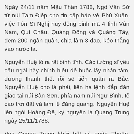
Kepler-452b
Ngày 24/11 năm Mậu Thân 1788, Ngô Văn Sở
từ núi Tam Điệp cho tin cấp báo về Phú Xuân,
việc Tôn Sĩ Nghị huy động binh mã 4 tỉnh Vân
khỏe không?
Nam, Quí Châu, Quảng Đông và Quảng Tây,
đem 200 ngàn quân, chia làm 3 đạo, kéo thẳng
váo nước ta.
Nguyễn Huệ tỏ ra rất bình tĩnh. Các tướng sĩ yêu
cầu ngài hãy chính hiệu để buộc lấy nhân tâm,
dương thanh thế, rồi sẽ tiến quân ra Bắc.
Nguyễn Huệ cho là phải, liền hạ lệnh đắp đàn
giao tại núi Bàn Sơn, phía nam núi Ngự Bình, tế
cáo trời đất và làm lễ đăng quang. Nguyễn Huệ
lên ngôi Hoàng Đế, kỷ nguyên là Quang Trung
ngày 25/11/1788.
Vua Quang Trung khởi hết cả quân Thuận,