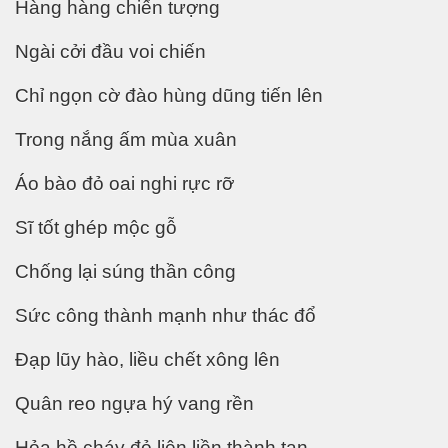
Hàng hàng chiến tượng
Ngài cởi đầu voi chiến
 lửa
Chỉ ngọn cờ đào hùng dũng tiến lên
biển dâng cao
Trong nắng ấm mùa xuân
Áo bào đỏ oai nghi rực rỡ
 trọng
Sĩ tốt ghép mộc gỗ
Chống lại súng thần công
Sức công thành mạnh như thác đổ
hông
Đạp lũy hào, liều chết xông lên
Quân reo ngựa hý vang rền
Hỏa hồ cháy đỏ liên liền thành tan