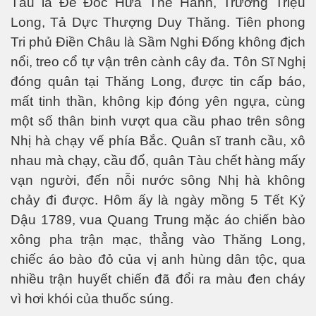
Tàu là Đề Đốc Hứa Thế Hanh, Trương Triệu
Long, Tả Dực Thượng Duy Thăng. Tiên phong
ú y
Tri phủ Điền Châu là Sầm Nghi Đống không địch
nổi, treo cổ tự vận trên cành cây đa. Tôn Sĩ Nghị
đóng quân tại Thăng Long, được tin cấp báo,
mất tinh thần, không kịp đóng yên ngựa, cùng
một số thân binh vượt qua cầu phao trên sông
Nhị hà chạy vế phía Bắc. Quân sĩ tranh cầu, xô
khí nhà kiếng
nhau mà chạy, cầu đổ, quân Tàu chết hàng mấy
vạn người, đến nỗi nước sông Nhị hà không
chảy đi được. Hôm ấy là ngày mồng 5 Tết Kỷ
Dậu 1789, vua Quang Trung mặc áo chiến bào
xông pha trận mạc, thẳng vào Thăng Long,
chiếc áo bào đỏ của vị anh hùng dân tộc, qua
nhiều trận huyết chiến đã đổi ra màu đen cháy
vì hơi khói của thuốc súng.