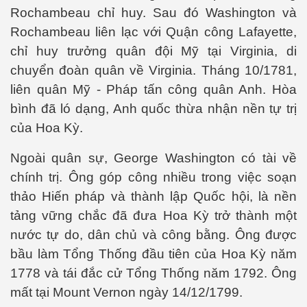
Rochambeau chỉ huy. Sau đó Washington và
Rochambeau liên lạc với Quận công Lafayette,
 Listeria
chỉ huy trưởng quân đội Mỹ tại Virginia, di
 làm gì?
chuyển đoàn quân về Virginia. Tháng 10/1781,
liên quân Mỹ - Pháp tấn công quân Anh. Hòa
bình đã ló dạng, Anh quốc thừa nhận nền tự trị
của Hoa Kỳ.
ng ngọt
Ngoài quân sự, George Washington có tài về
chính trị. Ông góp công nhiều trong việc soạn
thảo Hiến pháp và thành lập Quốc hội, là nền
tảng vững chắc đã đưa Hoa Kỳ trở thành một
nước tự do, dân chủ và công bằng. Ông được
bầu làm Tổng Thống đầu tiên của Hoa Kỳ năm
ợng ở Hoa Kỳ năm 2015
1778 và tái đắc cử Tổng Thống năm 1792. Ông
mất tại Mount Vernon ngày 14/12/1799.
ệt