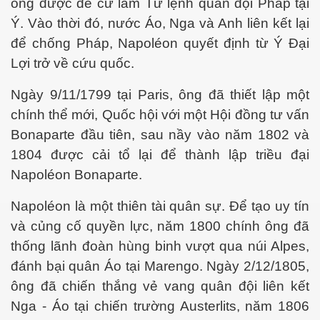
ông được đề cử làm Tư lệnh quân đội Pháp tại
Ý. Vào thời đó, nước Áo, Nga và Anh liên kết lại
để chống Pháp, Napoléon quyết định từ Ý Đại
Lợi trở về cứu quốc.
Ngày 9/11/1799 tại Paris, ông đã thiết lập một
chính thể mới, Quốc hội với một Hội đồng tư vấn
Bonaparte đầu tiên, sau nầy vào năm 1802 và
1804 được cải tổ lại để thành lập triều đại
Napoléon Bonaparte.
Napoléon là một thiên tài quân sự. Để tạo uy tín
và củng cố quyền lực, năm 1800 chính ông đã
thống lãnh đoàn hùng binh vượt qua núi Alpes,
đánh bại quân Áo tại Marengo. Ngày 2/12/1805,
ông đã chiến thắng vẻ vang quân đội liên kết
c ... P2
Nga - Áo tại chiến trường Austerlits, năm 1806