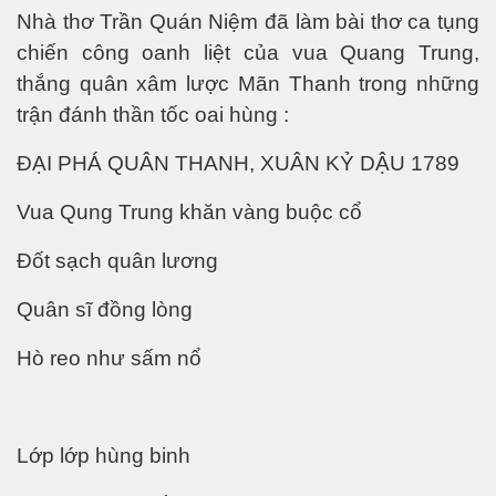
Nhà thơ Trần Quán Niệm đã làm bài thơ ca tụng
chiến công oanh liệt của vua Quang Trung,
thắng quân xâm lược Mãn Thanh trong những
trận đánh thần tốc oai hùng :
ĐẠI PHÁ QUÂN THANH, XUÂN KỶ DẬU 1789
ão hóa được không?
Vua Qung Trung khăn vàng buộc cổ
ai - Biên Hòa
Đốt sạch quân lương
Quân sĩ đồng lòng
uy hiểm
Hò reo như sấm nổ
Lớp lớp hùng binh