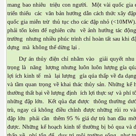
mang bao nhiêu triệu con người. Một vài quốc gia 
triển thiếu các văn bản hướng dẫn cách thức xây đập
quốc gia miễn trừ thủ tục cho các đập nhỏ (<10MW)
phải tốn kém để nghiên cứu về ảnh hưởng tác động
trường nhưng nhiều phúc trình chỉ hoàn tất sau khi 
dựng mà không thể dừng lại .
Dự án thủy điện chỉ nhằm vào giải quyết nhu
trọng là năng lượng nhưng luôn luôn lượng gía qú
lợi ích kinh tế mà lại lượng gía qúa thấp về đa dạn
và tầm quan trọng về khai thác thủy sản. Những kế 
thường thất bại về lượng định ích lợi thực sự và phí 
những đập lớn. Kết qủa đạt được thông thường dư
trù, ngay cả không điều chỉnh được những rủi ro v
đập lớn phải cần thêm 95 % giá dự trù ban đầu mời
được. Những kế hoạch kinh tế thường bị bỏ qua và d
thấp về phí tổn để duy trì môi trường sống như t