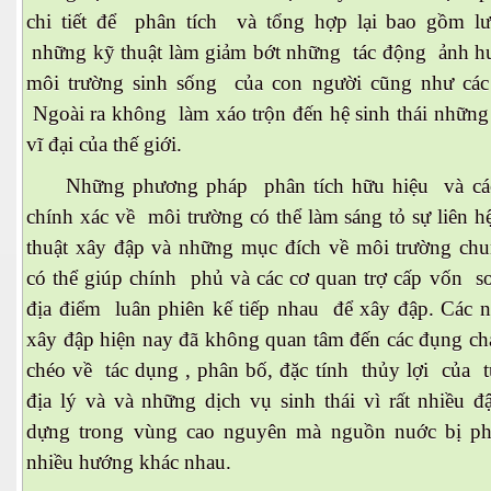
chi tiết để phân tích và tổng hợp lại bao gồm l
những kỹ thuật làm giảm bớt những tác động ảnh 
môi trường sinh sống của con người cũng như các 
uyết áp
Ngoài ra không làm xáo trộn đến hệ sinh thái những
...
vĩ đại của thế giới.
Những phương pháp phân tích hữu hiệu và các
chính xác về môi trường có thể làm sáng tỏ sự liên 
thuật xây đập và những mục đích về môi trường ch
có thể giúp chính phủ và các cơ quan trợ cấp vốn so
địa điểm luân phiên kế tiếp nhau để xây đập. Các n
c
xây đập hiện nay đã không quan tâm đến các đụng c
chéo về tác dụng , phân bố, đặc tính thủy lợi của 
địa lý và và những dịch vụ sinh thái vì rất nhiều đ
 đâu
dựng trong vùng cao nguyên mà nguồn nuớc bị ph
nhiều hướng khác nhau.