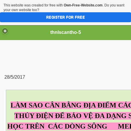
This website was created for free with
Own-Free-Website.com
. Do you want
your own website too?
REGISTER FOR FREE
thnlscantho-5
28/5/2017
iền sư
LÀM SAO CÂN BẰNG ĐỊA ĐIỂM CÁ
THỦY ĐIỆN ĐỂ BẢO VỆ ĐA DẠNG 
HỌC TRÊN CÁC DÒNG SÔNG ME