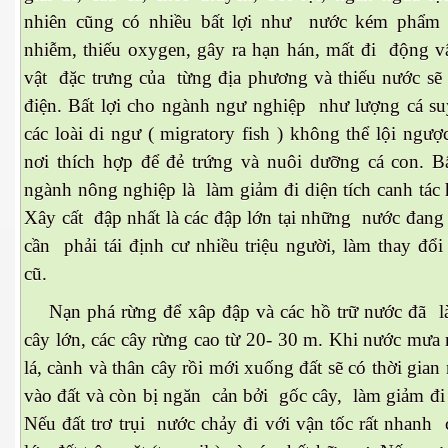
nhiên cũng có nhiều bất lợi như nước kém phẩm 
nhiễm, thiếu oxygen, gây ra hạn hán, mất đi động vậ
vật đặc trưng của từng địa phương và thiếu nước sẽ
điện. Bất lợi cho ngành ngư nghiệp như lượng cá su
 hôm nay
các loài di ngư ( migratory fish ) không thể lội ngư
nơi thích hợp để đẻ trứng và nuôi dưỡng cá con. Bấ
ngành nông nghiệp là làm giảm đi diện tích canh tác
Xây cất đập nhất là các đập lớn tại những nước đang 
cần phải tái định cư nhiều triệu người, làm thay đổ
cũ.
Nạn phá rừng để xâp đập và các hồ trữ nước đã l
cây lớn, các cây rừng cao từ 20- 30 m. Khi nước mưa
lá, cành và thân cây rồi mới xuống đất sẽ có thời gia
vào đất và còn bị ngăn cản bởi gốc cây, làm giảm đi
Nếu đất trơ trụi nước chảy đi với vận tốc rất nhanh