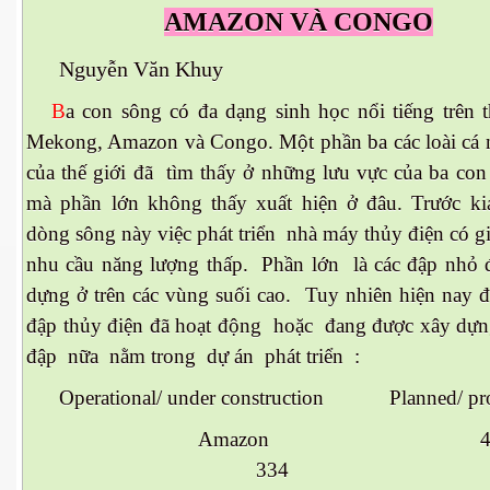
AMAZON VÀ CONGO
Nguyễn Văn Khuy
ownes qua đời
B
a con sông có đa dạng sinh học nổi tiếng trên t
Mekong, Amazon và Congo. Một phần ba các loài cá 
của thế giới đã tìm thấy ở những lưu vực của ba con
mà phần lớn không thấy xuất hiện ở đâu. Trước kia
dòng sông này việc phát triển nhà máy thủy điện có g
nhu cầu năng lượng thấp. Phần lớn là các đập nhỏ
dựng ở trên các vùng suối cao. Tuy nhiên hiện nay 
đập thủy điện đã hoạt động hoặc đang được xây dự
đập nữa nằm trong dự án phát triển :
Operational/ under construction Planned/ pr
n núp
Amazon 4
mới
334