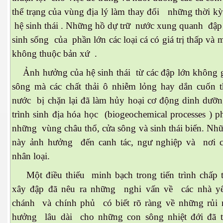
thể trạng của vùng địa lý làm thay đổi những thời kỳ
hệ sinh thái . Những hồ dự trữ nước xung quanh đập 
sinh sống của phần lớn các loại cá có giá trị thấp và m
không thuộc bản xứ .
Ảnh hưởng của hệ sinh thái từ các đập lớn không 
sông mà các chất thải ô nhiễm lỏng hay dắn cuốn 
nước bị chặn lại đã làm hủy hoại cơ động dinh dưỡn
trình sinh địa hóa học (biogeochemical processes ) ph
những vùng châu thổ, cửa sông và sinh thái biển. Nhữ
này ảnh hưởng đến canh tác, ngư nghiệp và nơi c
nhân loại.
Một điều thiếu minh bạch trong tiến trình chấp 
xây đập đã nêu ra những nghi vấn về các nhà yể
chánh và chính phủ có biết rõ ràng về những rủi 
c ... P2
hưởng lâu dài cho những con sông nhiệt đới đã