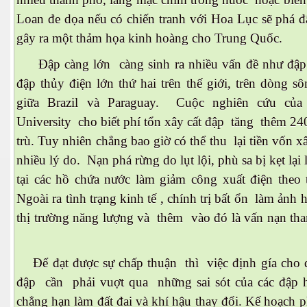
Loan đe dọa nếu có chiến tranh với Hoa Lục sẽ phá đ
gây ra một thảm họa kinh hoàng cho Trung Quốc.
Đập càng lớn càng sinh ra nhiều vấn đề như đập 
đập thủy điện lớn thứ hai trên thế giới, trên dòng s
giữa Brazil và Paraguay. Cuộc nghiên cứu củ
University cho biết phí tổn xây cất đập tăng thêm 2
trù. Tuy nhiên chẳng bao giờ có thể thu lại tiền vốn x
nhiều lý do. Nạn phá rừng do lụt lội, phù sa bị kẹt lại
tại các hồ chứa nước làm giảm công xuất điện theo t
 Cập
Ngoài ra tình trạng kinh tế , chính trị bất ổn làm ảnh
ốc - P2
thị trường năng lượng và thêm vào đó là vấn nạn th
Để đạt được sự chấp thuận thì việc định gía cho 
chứng BBQ
đập cần phải vuợt qua những sai sót của các đập 
chẳng hạn làm đất đai và khí hậu thay đổi. Kế hoạch p
ình Dương