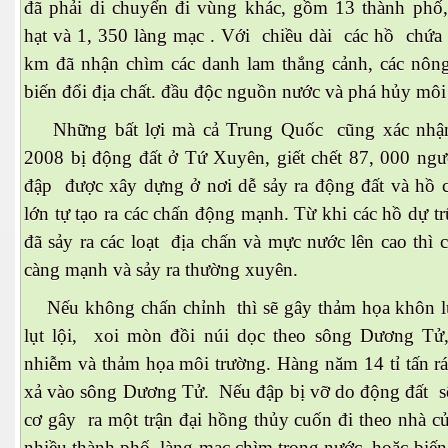
đã phải di chuyển đi vùng khác, gồm 13 thành phố,
hạt và 1, 350 làng mạc . Với chiều dài các hồ chứa
km đã nhận chìm các danh lam thắng cảnh, các nông 
ốc
biến đổi địa chất. đầu độc nguồn nước và phá hủy môi
Những bất lợi mà cả Trung Quốc cũng xác nhậ
2008 bị động đất ở Tứ Xuyên, giết chết 87, 000 ngư
đập được xây dựng ở nơi dễ sảy ra động đất và hồ 
lớn tự tạo ra các chấn động mạnh. Từ khi các hồ dự t
đã sảy ra các loạt địa chấn và mực nước lên cao thì
càng mạnh và sảy ra thường xuyên.
Nếu không chấn chỉnh thì sẽ gây thảm họa khôn 
lụt lội, xoi mòn đồi núi dọc theo sông Dương T
nhiễm và thảm họa môi trường. Hàng năm 14 tỉ tấn rá
xả vào sông Dương Tử. Nếu đập bị vỡ do động đất s
cơ gây ra một trận đại hồng thủy cuốn đi theo nhà c
c
nhiều thành phố, làng mạc chìm trong nước hoặc biến