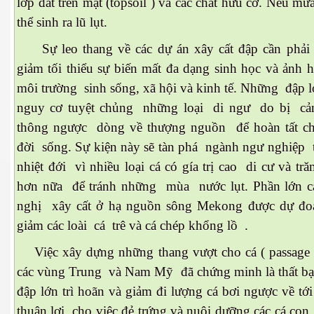
lớp đất trên mặt (topsoil ) và các chất hữu cơ. Nếu mư
thể sinh ra lũ lụt.
ng và ĐBCL
Sự leo thang về các dự án xây cất đập cần phải
giảm tối thiểu sự biến mất đa dạng sinh học và ảnh 
môi trường sinh sống, xã hội và kinh tế. Những đập 
nguy cơ tuyệt chủng những loại di ngư do bị cả
thông ngược dòng về thượng nguồn để hoàn tất c
đời sống. Sự kiện này sẽ tàn phá ngành ngư nghiệp 
nhiệt đới vì nhiều loại cá có gía trị cao di cư và t
hơn nữa để tránh những mùa nước lụt. Phần lớn c
nghị xây cất ở hạ nguồn sông Mekong được dự đo
giảm các loài cá trê và cá chép khổng lồ .
Việc xây dựng những thang vượt cho cá ( passage 
các vùng Trung và Nam Mỹ đã chứng minh là thất b
đập lớn trì hoãn và giảm đi lượng cá bơi ngược về tớ
inh
thuận lợi cho việc đẻ trứng và nuôi dưỡng các cá con