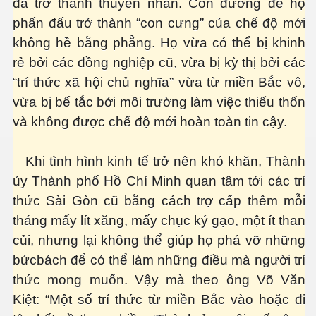
đã trở thành thuyền nhân. Con đường để họ
phấn đấu trở thành “con cưng” của chế độ mới
không hề bằng phẳng. Họ vừa có thể bị khinh
ốc
rẻ bởi các đồng nghiệp cũ, vừa bị kỳ thị bởi các
“trí thức xã hội chủ nghĩa” vừa từ miền Bắc vô,
vừa bị bế tắc bởi môi trường làm việc thiếu thốn
và không được chế độ mới hoàn toàn tin cậy.
Khi tình hình kinh tế trở nên khó khăn, Thành
ủy Thành phố Hồ Chí Minh quan tâm tới các trí
thức Sài Gòn cũ bằng cách trợ cấp thêm mỗi
tháng mấy lít xăng, mấy chục ký gạo, một ít than
củi, nhưng lại không thể giúp họ phá vỡ những
bứcbách để có thể làm những điều mà người trí
thức mong muốn. Vậy mà theo ông Võ Văn
Kiệt: “Một số trí thức từ miền Bắc vào hoặc đi
c