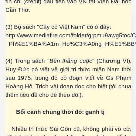
tín chỉ (credit) đầu tiên vào VN tại Viện Đại học
Cần Thơ.
(3) Bộ sách "Cây cỏ Việt Nam" có ở đây:
http://www.mediafire.com/folder/grpmu9awg
_Ph%E1%BA%A1m_Ho%C3%A0ng_H%E1%BB
(4) Trong sách "
Bên thắng cuộc
" (Chương VI),
Huy Đức
có viết về giới trí thức miền Nam thời
sau 1975, trong đó có đoạn viết về Gs Phạm
ật. P 200-201
Hoàng Hộ. Trích vài đoạn đọc cho biết (tôi chua
thêm tiêu đề cho dễ theo dõi):
Bối cảnh chung thời đó: ganh tị
Nhiều trí thức Sài Gòn cũ, không phải vô cớ,