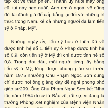
tập kết về than phiền, ‘Thành ủy nuôi mấy ông
cũ, tụi này heo nuôi’. Anh em ở ngoài vô cũng
đòi tái đánh giá để cấp bằng lại đối với những trí
thức trong Nam, kể cả những người đã làm tiến
sỹ ở Pháp, Mỹ”.
Những ngày ấy, tiến sỹ học ở Liên Xô về
được tính hệ số 1, tiến sỹ ở Pháp được tính hệ
số 0,9, còn tiến sỹ ở Mỹ thì chỉ được tính hệ số
0,8. Trong đợt đầu, một người từng lấy bằng
 Cập
tiến sỹ ở Mỹ, từng được phong giáo sư trước
năm 1975 nhưông Chu Phạm Ngọc Sơn cũng
ốc - P2
chỉ được nơi ông giảng dạy đề nghị phong phó
giáo sư299. Ông Chu Phạm Ngọc Sơn kể: “Nhà
tôi, năm 1954 di cư từ Bắc vô, rất sợ, vì đang là
chứng BBQ
trưởng Phòng Xét nghiệm của Bệnh viện Nhân
ình Dương