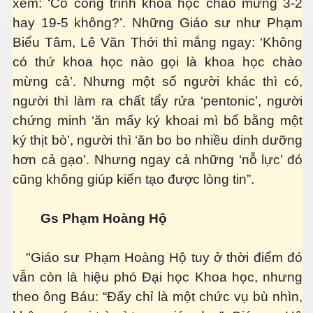
xem: ‘Có công trình khoa học chào mừng 3-2
hay 19-5 không?’. Những Giáo sư như Phạm
 Listeria
Biểu Tâm, Lê Văn Thới thì mắng ngay: ‘Không
có thứ khoa học nào gọi là khoa học chào
 làm gì?
mừng cả’. Nhưng một số người khác thì có,
người thì làm ra chất tẩy rửa ‘pentonic’, người
chứng minh ‘ăn mấy ký khoai mì bổ bằng một
ký thịt bò’, người thì ‘ăn bo bo nhiều dinh dưỡng
ng ngọt
hơn cả gạo’. Nhưng ngay cả những ‘nỗ lực’ đó
cũng không giúp kiến tạo được lòng tin”.
Gs Phạm Hoàng Hộ
"Giáo sư Phạm Hoàng Hộ tuy ở thời điểm đó
ợng ở Hoa Kỳ năm 2015
vẫn còn là hiệu phó Đại học Khoa học, nhưng
theo ông Báu: “Đấy chỉ là một chức vụ bù nhìn,
ệt