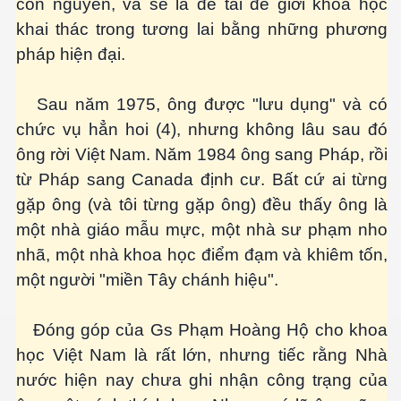
còn nguyên, và sẽ là đề tài để giới khoa học
khai thác trong tương lai bằng những phương
pháp hiện đại.
Sau năm 1975, ông được "lưu dụng" và có
chức vụ hẳn hoi (4), nhưng không lâu sau đó
ông rời Việt Nam. Năm 1984 ông sang Pháp, rồi
từ Pháp sang Canada định cư. Bất cứ ai từng
gặp ông (và tôi từng gặp ông) đều thấy ông là
một nhà giáo mẫu mực, một nhà sư phạm nho
nhã, một nhà khoa học điểm đạm và khiêm tốn,
một người "miền Tây chánh hiệu".
Đóng góp của Gs Phạm Hoàng Hộ cho khoa
học Việt Nam là rất lớn, nhưng tiếc rằng Nhà
c ... P2
nước hiện nay chưa ghi nhận công trạng của