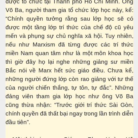
được tổ chức tại Thành phố Hồ Chí Minh. Ông
Võ Ba, người tham gia tổ chức lớp học này, kể:
“Chính quyền tưởng rằng sau lớp học sẽ có
được một tầng lớp trí thức của chế độ cũ yêu
mến và phụng sự chủ nghĩa xã hội. Tuy nhiên,
nếu như Marxism đã từng được các trí thức
miền Nam quan tâm như là một môn khoa học
thì giờ đây họ lại nghe những giảng sư miền
Bắc nói về Marx hết sức giáo điều. Chưa kể,
những người đứng lớp còn rao giảng với tư thế
n Văn Đạt
của người chiến thắng, tự tôn, tự đắc”. Những
đảng viên tham gia lớp học như ông Võ Ba
cũng thừa nhận: “Trước giới trí thức Sài Gòn,
ông Mers-CoV
chính quyền đã thất bại ngay trong lần trình diễn
 cho sức khỏe
đầu tiên”.