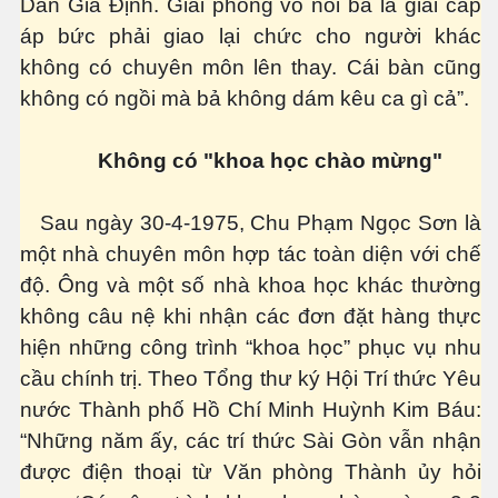
Dân Gia Định. Giải phóng vô nói bả là giai cấp
áp bức phải giao lại chức cho người khác
không có chuyên môn lên thay. Cái bàn cũng
uyết áp
không có ngồi mà bả không dám kêu ca gì cả”.
...
Không có "khoa học chào mừng"
Sau ngày 30-4-1975, Chu Phạm Ngọc Sơn là
một nhà chuyên môn hợp tác toàn diện với chế
độ. Ông và một số nhà khoa học khác thường
không câu nệ khi nhận các đơn đặt hàng thực
c
hiện những công trình “khoa học” phục vụ nhu
cầu chính trị. Theo Tổng thư ký Hội Trí thức Yêu
nước Thành phố Hồ Chí Minh Huỳnh Kim Báu:
 đâu
“Những năm ấy, các trí thức Sài Gòn vẫn nhận
được điện thoại từ Văn phòng Thành ủy hỏi