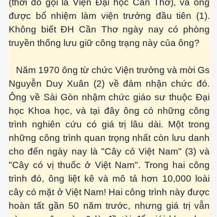
(thời đó gọi là Viện Đại học Cần Thơ), và ông
được bổ nhiệm làm viện trưởng đầu tiên (1).
ng và ĐBCL
Không biết ĐH Cần Thơ ngày nay có phòng
truyền thống lưu giữ công trạng này của ông?
Năm 1970 ông từ chức Viện trưởng và mời Gs
Nguyễn Duy Xuân (2) về đảm nhận chức đó.
Ông về Sài Gòn nhậm chức giáo sư thuộc Đại
học Khoa học, và tại đây ông có những công
trình nghiên cứu có giá trị lâu dài. Một trong
những công trình quan trọng nhất còn lưu danh
cho đến ngày nay là "Cây cỏ Việt Nam" (3) và
"Cây có vị thuốc ở Việt Nam". Trong hai công
trình đó, ông liệt kê và mô tả hơn 10,000 loài
cây có mặt ở Việt Nam! Hai công trình này được
hoàn tất gần 50 năm trước, nhưng giá trị vẫn
inh