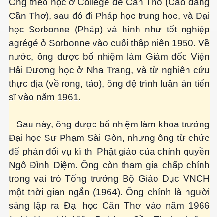
Ông theo học ở Collège de Can Tho (Cao đẳng
Cần Thơ), sau đó đi Pháp học trung học, và Đại
học Sorbonne (Pháp) và hình như tốt nghiệp
agrégé ở Sorbonne vào cuối thập niên 1950. Về
nước, ông được bổ nhiệm làm Giám đốc Viện
 hôm nay
Hải Dương học ở Nha Trang, và từ nghiên cứu
thực địa (về rong, tảo), ông đệ trình luận án tiến
sĩ vào năm 1961.
Sau này, ông được bổ nhiệm làm khoa trưởng
Đại học Sư Phạm Sài Gòn, nhưng ông từ chức
để phản đối vụ kì thị Phật giáo của chính quyền
Ngô Đình Diệm. Ông còn tham gia chấp chính
trong vai trò Tổng trưởng Bộ Giáo Dục VNCH
một thời gian ngắn (1964). Ông chính là người
sáng lập ra Đại học Cần Thơ vào năm 1966