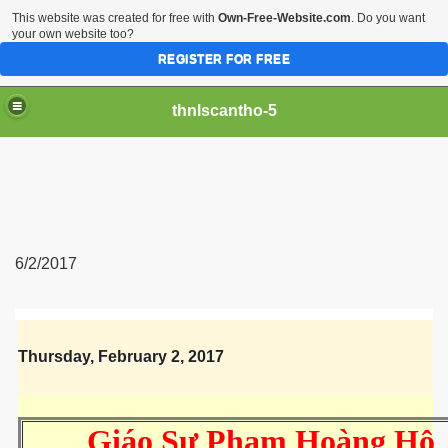
This website was created for free with
Own-Free-Website.com
. Do you want
your own website too?
REGISTER FOR FREE
thnlscantho-5
6/2/2017
iền sư
Thursday, February 2, 2017
Giáo Sư Phạm Hoàng Hộ