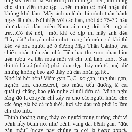
ổng sửa tên lại là Bộ Môn) có nuôi gà, heo, thỏ dùng
cho sinh viên thực tập …nên muốn có mồi nhậu thì
không khó lắm. Mấy ảnh ra lệnh thì mình tuân hành
ngay lập tức. Nói thiệt với các bạn, thời đó 75-79 hầu
như đa số dân miền Nam ai cũng đói hết…ngoại
trừ…Có thể nói,
mỗi khi có dịp thì mấy ảnh đều
“bày đặt” chuyện nhâu nhẹt trong bộ môn, có khi thì
kéo về nhà người gõ ở đường Mậu Thân Cầnthơ, trải
chiếu nhậu trên sàn nhà. Tiền bạc thì xúm nhau hùn
tiền rượu và tiền mua mồi và chi phí linh tinh…Sau
đó thì bà xả (mình) phải dọn dẹp thấy mồ tổ, mệt đừ
nhưng không bao giờ thấy bả cằn nhằn gì hết.
Nhớ lại hết hồn!.Viêm gan B,C, xơ gan, ung thư gan,
nghẽn tim, cholesterol, cao máu, tiểu đường là cái
quái gì chẳng bao giờ nghe ai nói đến cả. Mình nghĩ
rằng đó là chuyện chỉ xảy ra cho các người khác, cho
các ông già bà cả mà thôi, hơi sức đâu mà phải lo làm
chi cho mệt.
Thỉnh thoảng cũng thấy có người trong trường chết vì
bệnh nầy bệnh nọ, như bệnh vàng da, bệnh gan, “đứt
gân máu” (ngày nay chúng ta gọi là
heart attack
,