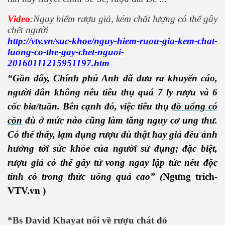
Video
:Nguy hiểm rượu giả, kém chất lượng có thể gây
chết người
http://vtv.vn/suc-khoe/nguy-hiem-ruou-gia-kem-chat-
luong-co-the-gay-chet-nguoi-
20160111215951197.htm
“Gần đây, Chính phủ Anh đã đưa ra khuyến cáo,
người dân không nêu tiêu thụ quá 7 ly rượu và 6
cốc bia/tuần. Bên cạnh đó, việc tiêu thụ
đồ uống có
cồn
dù ở mức nào cũng làm tăng nguy cơ ung thư
.
Có thể thấy, lạm dụng rượu dù thật hay giả đều ảnh
hưởng tới sức khỏe của người sử dụng; đặc biệt,
rượu giả có thể gây tử vong ngay lập tức nếu độc
tính có trong thức uống quá cao” (
Ngưng trích-
VTV.vn )
*Bs David Khayat nói về rượu chát đỏ