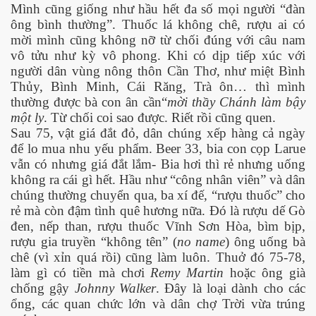
Mình cũng giống như hầu hết đa số mọi người “đàn
ông bình thường”. Thuốc lá không chê, rượu ai có
mời mình cũng không nỡ từ chối đúng với câu nam
vô tửu như kỳ vô phong. Khi có dịp tiếp xúc với
người dân vùng nông thôn Cần Thơ, như miệt Bình
Thủy, Bình Minh, Cái Răng, Trà ôn… thì mình
thường được bà con ân cần“
mời thầy Chánh làm bậy
một ly
. Từ chối coi sao được. Riết rồi cũng quen.
Sau 75, vật giá đắt đỏ, dân chúng xếp hàng cả ngày
để lo mua nhu yếu phẩm. Beer 33, bia con cọp Larue
vẫn có nhưng giá đắt lắm- Bia hơi thì rẻ nhưng uống
không ra cái gì hết. Hầu như “công nhân viên” và dân
chúng thường chuyển qua, ba xí đế, “rượu thuốc” cho
rẻ mà còn đậm tình quê hương nữa. Đó là rượu dế Gò
đen, nếp than, rượu thuốc Vĩnh Sơn Hòa, bìm bịp,
rượu gia truyền “không tên” (
no name
) ông uống bà
chê (vì xỉn quá rồi) cũng làm luôn. Thuở đó 75-78,
làm gì có tiền mà chơi
Remy Martin
hoặc ông già
chống gậy
Johnny Walker
. Đây là loại dành cho các
ổng, các quan chức lớn và dân chợ Trời vừa trúng