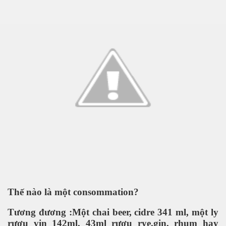
Kepler-452b
khỏe không?
Thế nào là một consommation?
Tương đương :Một chai beer, cidre 341 ml, một ly
rượu vin 142ml, 43ml rượu rye.gin, rhum hay