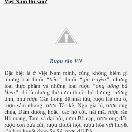
Việt Nam thì sao?
 Listeria
 làm gì?
Rượu rắn VN
ng ngọt
Đặc biệt là ở Việt Nam mình, cũng không hiếm gì
những loại thuốc
“tiên”
, thuốc
“gia truyền”
, những
loại thực phẩm và những loại rượu
“ông uống bà
khen”
, đó là những thứ rượu thuốc bổ dương, cường
tinh, như rượu Càn Long đệ nhất tửu, rượu Hà thủ ô,
rượu sâm nhung, rượu Tắc kè, Ngũ gia bì, rượu ong
chúa, Dâm dương hoắc, cao hổ cốt, hải mã, rượu rắn
ợng ở Hoa Kỳ năm 2015
Hổ mang, Tam xà đại hội, rượu Bồ cạp, rượu ong đất,
rượu con bửa củi, rượu chuối hột, rượu hòa với huyết
ệt
rắn hay huyết chim Se Sẻ, rượu dái Dê ...