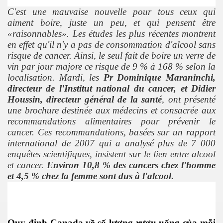
C'est une mauvaise nouvelle pour tous ceux qui
aiment boire, juste un peu, et qui pensent être
«raisonnables». Les études les plus récentes montrent
en effet qu'il n'y a pas de consommation d'alcool sans
risque de cancer. Ainsi, le seul fait de boire un verre de
vin par jour majore ce risque de 9 % à 168 % selon la
localisation. Mardi, les
Pr Dominique Maraninchi,
Phần 2
directeur de l'Institut national du cancer, et Didier
Houssin, directeur général de la santé
, ont présenté
une brochure destinée aux médecins et consacrée aux
recommandations alimentaires pour prévenir le
cancer. Ces recommandations, basées sur un rapport
international de 2007 qui a analysé plus de 7 000
enquêtes scientifiques, insistent sur le lien entre alcool
et cancer.
Environ 10,8 % des cancers chez l'homme
et 4,5 % chez la femme sont dus à l'alcool
.
Quy định Canada về số lượng rượu uống của mỗi