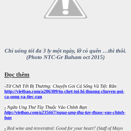
n thế giới
Chỉ uống tối đa 3 ly một ngày, lỡ có quên …thì thôi.
(Photo NTC-Gr Baham oct 2015)
Đọc thêm
-
Từ Chết Tới Bị Thương: Chuyện Gỏi Cá Sống Và Tiệc Rắn
http://vietbao.com/a206309/tu-chet-toi-bi-thuong-chuyen-goi-
 giới
ca-song-va-tiec-ran
-
Ngừa Ung Thư Tùy Thuộc Vào Chính Bạn
http://vietbao.com/a235667/ngua-ung-thu-tuy-thuoc-vao-chinh-
ban
-
Red wine and resveratrol: Good for your heart? (Staff of Mayo
h