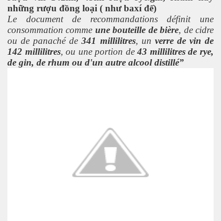
những rượu đồng loại ( như baxí đế)
kỹ nghệ thực phẩm
Le document de recommandations définit une
consommation comme
une bouteille de bière
, de cidre
n tại và tương lai
ou de panaché de
341 millilitres
, un
verre de vin de
142 millilitres
, ou une portion de
43 millilitres de rye,
n 2
de gin, de rhum ou d'un autre alcool distillé”
2