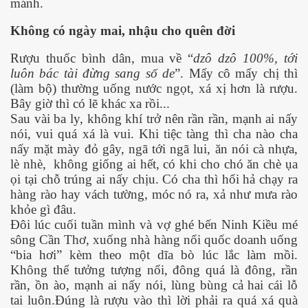
mánh.
Không có ngày mai, nhậu cho quên đời
Rượu thuốc bình dân, mua về “
dzô dzô 100%, tới
luôn bác tài đừng sang số de
”. Mấy cô mấy chị thì
 hôm nay
(làm bộ) thường uống nước ngọt, xá xị hơn là rượu.
Bây giờ thì có lẽ khác xa rồi...
Sau vài ba ly, không khí trở nên rần rần, mạnh ai nấy
nói, vui quá xá là vui. Khi tiệc tàng thì cha nào cha
nấy mặt mày đỏ gây, ngã tới ngã lui, ăn nói cà nhựa,
lè nhè,
không giống ai hết, có khi cho chó ăn chè ụa
ọi tại chỗ trúng ai nấy chịu. Có cha thì hối hả chạy ra
hàng rào hay vách tường, móc nó ra, xả như mưa rào
khỏe gì đâu.
Đôi lúc cuối tuần mình và vợ ghé bến Ninh Kiều mé
sông Cần Thơ, xuống nhà hàng nổi quốc doanh uống
“bia hơi” kèm theo một dĩa bò lúc lắc làm mồi.
Không thể tưởng tượng nổi, đông quá là đông, rần
rần, ồn ào, mạnh ai nấy nói, lùng bùng cả hai cái lỗ
tai luôn.Đúng là rượu vào thì lời phải ra quá xá quà