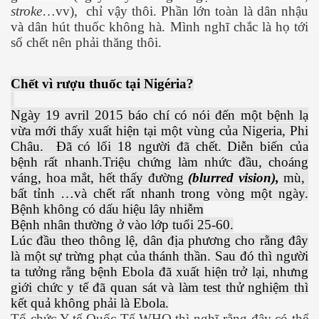
stroke
…vv),
chỉ vậy thôi. Phần lớn toàn là dân nhậu
và dân hút thuốc không hà. Mình nghĩ chắc là họ tới
số chết nên phải thăng thôi.
Chết vì rượu thuốc tại Nigéria?
Ngày 19 avril 2015 báo chí có nói đến một bệnh lạ
vừa mới thấy xuất hiện tại một vùng của Nigeria, Phi
Châu.
Đã có lối 18 người đã chết. Diễn biến của
bệnh rất nhanh.Triệu chứng làm nhức đầu, choáng
váng, hoa mắt, hết thấy đường
(blurred vision),
mù,
bất tỉnh …và chết rất nhanh trong vòng một ngày.
ật. P 200-201
Bệnh không có dấu hiệu lây nhiễm
Bệnh nhân thường ở vào lớp tuổi 25-60.
Lúc đầu theo thông lệ, dân địa phương cho rằng đây
là một sự trừng phạt của thánh thần. Sau đó thì người
ta tưởng rằng bệnh Ebola đã xuất hiện trở lại, nhưng
giới chức y tế đã quan sát và làm test thử nghiệm thì
kết quả không phải là Ebola.
Tổ chức Y tế Quốc Tế WHO thì nghĩ rằng đây có thể