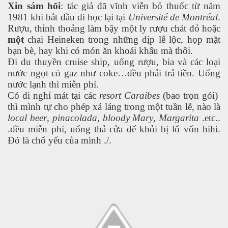
Xin sám hối
: tác giả đã vĩnh viễn bỏ thuốc từ năm
1981 khi bắt đầu đi học lại tại
Université de Montréal
.
Rượu, thỉnh thoảng làm bậy một ly rượu chát đỏ hoặc
một
chai Heineken trong những dịp lễ lộc, họp mặt
 lửa
bạn bè, hay khi có món ăn khoái khẩu mà thôi.
Đi du thuyền cruise ship, uống rượu, bia và các loại
biển dâng cao
nước ngọt có gaz như coke…đều phải trả tiền. Uống
nước lạnh thì miễn phí.
Có di nghỉ mát tại các
resort Caraibes
(bao trọn gói)
thì mình tự cho phép xả láng trong một tuần lễ, nào là
 trọng
local beer
,
pinacolada
,
bloody Mary
,
Margarita
.etc..
.đều miễn phí, uống thả cửa để khỏi bị lổ vốn hihi.
Đó là chổ yếu của mình ./.
hông