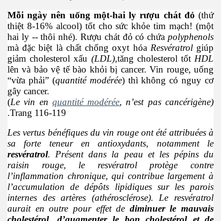
Mỗi ngày nên uống một-hai ly rượu chát đỏ
(thứ
thiệt 8-16% alcool) tốt cho sức khỏe tim mạch! (một
hai ly -- thôi nhé). Rượu chát đỏ có chứa
polyphenols
mà đặc biệt là chất chống oxyt hóa
Resvératrol
giúp
giảm cholesterol xấu
(LDL),
tăng cholesterol tốt
HDL
lên và bảo vệ tế bào khỏi bị cancer. Vin rouge, uống
“vừa phải” (
quantité modérée
) thì không có nguy cơ
gây cancer.
(
Le vin en
quantité modérée
, n’est pas cancérigène)
.Trang 116-119
n Văn Đạt
Les vertus bénéfiques du vin rouge ont été attribuées à
sa forte teneur en antioxydants, notamment le
resvératrol
. Présent dans la peau et les pépins du
raisin rouge, le resvératrol protège contre
ông Mers-CoV
l’inflammation chronique, qui contribue largement à
l’accumulation de dépôts lipidiques sur les parois
 cho sức khỏe
internes des artères (athérosclérose). Le resvératrol
aurait en outre pour effet de
diminuer le mauvais
cholestérol, d’augmenter le bon cholestérol et de