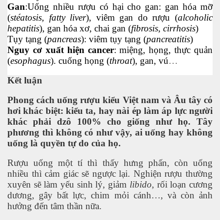
Gan
:Uống nhiều rượu có hại cho gan: gan hóa mỡ
(
stéatosis, fatty liver
), viêm gan do rượu (
alcoholic
hepatitis
), gan hóa xơ, chai gan (
fibrosis, cirrhosis
)
Tụy tạng (
pancreas
): viêm tụy tạng (
pancreatitis
)
Nguy cơ xuất hiện cancer
: miệng, họng, thực quản
(
esophagus
). cuống họng (
throat
), gan, vú
…
ão hóa được không?
Kết luận
ai - Biên Hòa
Phong cách uống rượu kiểu Việt nam và Âu tây có
hơi khác biệt: kiểu ta, hay nài ép làm áp lực người
khác phải dzô 100% cho giống như họ. Tây
phương thì không có như vậy, ai uống hay không
uống là quyền tự do của họ.
uy hiểm
Rượu uống một tí thì thấy hưng phấn, còn uống
nhiều thì cảm giác sẽ ngược lại. Nghiện rượu thường
xuyên sẽ làm yếu sinh lý, giảm
libido
, rối loạn cương
dương, gây bất lực, chim mỏi cánh…, và còn ảnh
hưởng đến tâm thần nữa.