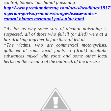
control, blames “methanol poisoning
http://www.premiumtimesng.com/news/headlines/1817
nigerian-govt-says-ondo-strange-disease-under-
control-blames-methanol-poisoning.html
“As far as why some sort of alcohol poisoning is
suspected, all of those who fell ill (or died) were at a
bar drinking together before they all fell ill.
“The victims, who are commercial motorcyclists,
gathered at some local joints to (drink) alcoholic
substances mixed with roots and some other local
herbs on the evening of the outbreak of the disease.”
 Cập
ốc - P2
chứng BBQ
ình Dương