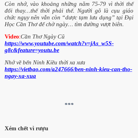
Còn nhớ, vào khoảng những năm 75-79 vì thời thế
đổi thay…thế thời phải thế. Người gõ là cụu giáo
chức ngụy nên vẫn còn “dược tạm lưu dụng” tại Đại
Học Cần Thơ để chờ ngày… tìm đường vượt biên.
ownes qua đời
Video
:
Cần Thơ Ngày Cũ
https://www.youtube.com/watch?v=jAs_w5S-
g8c&feature=youtu.be
Nhớ về bến Ninh Kiều thời xa xưa
https://vietbao.com/a247666/ben-ninh-kieu-can-tho-
ngay-xa-xua
***
n núp
Xém chết vì rượu
mới