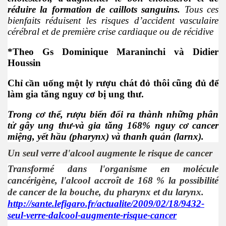
réduire la formation de caillots sanguins.
Tous ces
bienfaits réduisent les risques d’accident vasculaire
cérébral et de première crise cardiaque ou de récidive
*Theo Gs Dominique Maraninchi và Didier
Houssin
Chỉ cần uống một ly rượu chát đỏ thôi cũng đủ để
làm gia tăng nguy cơ bị ung thư.
Trong cơ thể, rượu biến đổi ra thành những phân
tử gây ung thư-và gia tăng 168% nguy cơ cancer
miệng, yết hầu (pharynx) và thanh quản (larnx).
Un seul verre d'alcool augmente le risque de cancer
Transformé dans l'organisme en molécule
cancérigène, l'alcool accroît de 168 % la possibilité
 - Phần 1
de cancer de la bouche, du pharynx et du larynx.
http://sante.lefigaro.fr/actualite/2009/02/18/9432-
seul-verre-dalcool-augmente-risque-cancer
rgue Pháp