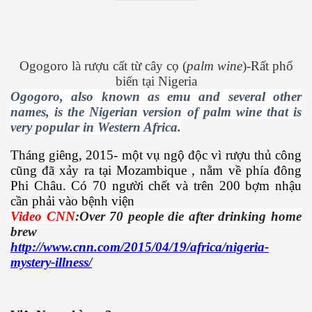
uyết áp
Ogogoro là rượu cất từ cây cọ (
palm wine
)-Rất phổ
biến tại Nigeria
...
Ogogoro, also known as emu and several other
names, is the Nigerian version of palm wine that is
very popular in Western Africa.
Tháng giêng, 2015- một vụ ngộ độc vì rượu thủ công
cũng đã xảy ra tại Mozambique , nằm về phía đông
Phi Châu. Có 70 người chết và trên 200 bợm nhậu
cần phải vào bệnh viện
c
Video CNN
:Over 70 people die after drinking home
brew
http://www.cnn.com/2015/04/19/africa/nigeria-
mystery-illness/
 đâu