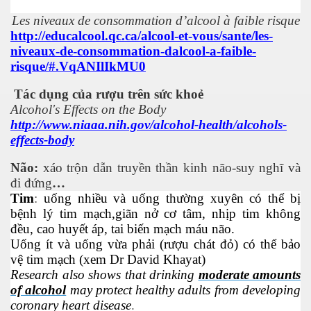
Les niveaux de consommation d’alcool à faible risque
ú y
http://educalcool.qc.ca/alcool-et-vous/sante/les-
niveaux-de-consommation-dalcool-a-faible-
risque/#.VqANIlIkMU0
Tác dụng của rượu trên sức khoẻ
Alcohol's Effects on the Body
http://www.niaaa.nih.gov/alcohol-health/alcohols-
effects-body
khí nhà kiếng
Não:
xáo trộn dẫn truyền thần kinh não-suy nghĩ và
đi đứng
…
Tim
:
uống nhiều và uống thường xuyên có thể bị
bệnh lý tim mạch,giãn nở cơ tâm, nhịp tim không
đều, cao huyết áp, tai biến mạch máu não.
Uống ít và uống vừa phải (rượu chát đỏ) có thể bảo
vệ tim mạch (xem Dr David Khayat)
Research also shows that drinking
moderate amounts
of alcohol
may protect healthy adults from developing
coronary heart disease
.