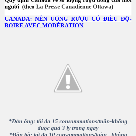
người
(theo
La Presse Canadienne Ottawa)
CANADA: NÊN UỐNG RƯỢU CÓ ĐIỀU ĐỘ-
BOIRE AVEC MODÉRATION
đường
*Đàn ông: tối đa 15 consommations/tuần-không
được quá 3 ly trong ngày
*Đàn bà: tối đa 10 consommations/tuần –không