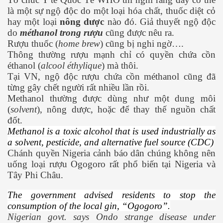
là một sự ngộ độc do một loại hóa chất, thuốc diệt cỏ
hay một loại
nông dược
nào đó. Giả thuyết ngộ độc
do
méthanol trong rượu
cũng được nêu ra.
ốc
Rượu thuốc (
home brew
) cũng bị nghi ngờ….
Thông thường rượu mạnh chỉ có quyền chứa cồn
éthanol (
alcool éthylique
) mà thôi.
Tại VN, ngộ độc rượu chứa cồn méthanol cũng đã
từng gây chết người rất nhiều lần rồi.
Methanol thường được dùng như một dung môi
(
solvent
), nông dược, hoặc để thay thế nguồn chất
đốt.
Methanol is a toxic alcohol that is used industrially as
a solvent, pesticide, and alternative fuel source (CDC)
Chánh quyền Nigeria cảnh báo dân chúng không nên
uống loại rượu Ogogoro rất phổ biến tại Nigeria và
Tây Phi Châu.
The government advised residents to stop the
consumption of the local gin, “Ogogoro”.
c
Nigerian govt. says Ondo strange disease under