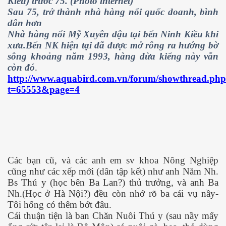
Kiều) trước 75. (Photo internet)
Sau 75, trở thành nhà hàng nổi quốc doanh, bình
dân hơn
Nhà hàng nổi Mỹ Xuyên đậu tại bến Ninh Kiều khi
xưa.Bến NK hiện tại đã được mở rông ra hướng bờ
sông khoảng năm 1993, hàng dừa kiểng này vẵn
còn đó
.
http://www.aquabird.com.vn/forum/showthread.ph
t=65553&page=4
Các bạn cũ, và các anh em sv khoa Nông Nghiệp
cũng như các xếp mới (dân tập kết) như anh Năm Nh.
Bs Thú y
(học bên Ba Lan?) thủ trưởng, và anh Ba
Nh.(Học ở Hà Nội?) đều còn nhớ rõ ba cái vụ nầy-
Tôi hổng có thêm bớt đâu.
c ... P2
Cái thuận tiện là ban Chăn Nuôi Thú y (sau nầy mấy