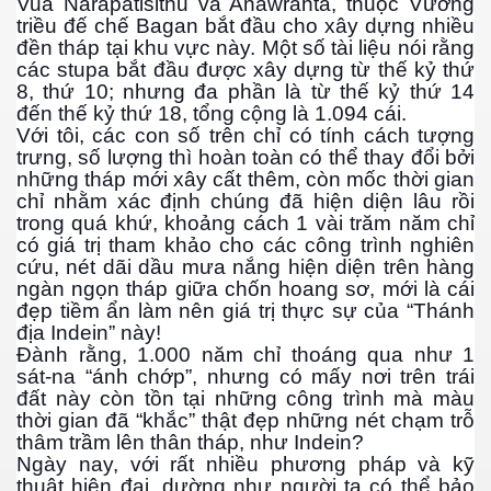
Vua Narapatisithu và Anawrahta, thuộc Vương
triều đế chế Bagan bắt đầu cho xây dựng nhiều
đền tháp tại khu vực này. Một số tài liệu nói rằng
các stupa bắt đầu được xây dựng từ thế kỷ thứ
8, thứ 10; nhưng đa phần là từ thế kỷ thứ 14
ownes qua đời
đến thế kỷ thứ 18, tổng cộng là 1.094 cái.
Với tôi, các con số trên chỉ có tính cách tượng
trưng, số lượng thì hoàn toàn có thể thay đổi bởi
những tháp mới xây cất thêm, còn mốc thời gian
chỉ nhằm xác định chúng đã hiện diện lâu rồi
trong quá khứ, khoảng cách 1 vài trăm năm chỉ
có giá trị tham khảo cho các công trình nghiên
cứu, nét dãi dầu mưa nắng hiện diện trên hàng
ngàn ngọn tháp giữa chốn hoang sơ, mới là cái
đẹp tiềm ẩn làm nên giá trị thực sự của “Thánh
địa Indein” này!
Đành rằng, 1.000 năm chỉ thoáng qua như 1
sát-na “ánh chớp”, nhưng có mấy nơi trên trái
đất này còn tồn tại những công trình mà màu
n núp
thời gian đã “khắc” thật đẹp những nét chạm trỗ
thâm trầm lên thân tháp, như Indein?
Ngày nay, với rất nhiều phương pháp và kỹ
mới
thuật hiện đại, dường như người ta có thể bảo