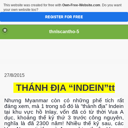
This website was created for free with
Own-Free-Website.com
. Do you want
your own website too?
REGISTER FOR FREE
thnlscantho-5
27/8/2015
THÁNH ĐỊA “INDEIN”tt
iền sư
Nhưng Myanmar còn có những phế tích rất
đáng xem, mà 1 trong số đó là “thánh địa” Indein
tại khu vực hồ Inlay, vốn đã có từ thời Vua A
dục, khoảng thế kỷ thứ 3 trước công nguyên,
nghĩa là đã 2300 năm! Nhiều thế kỷ sau, các