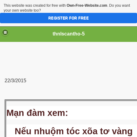
This website was created for free with
Own-Free-Website.com
. Do you want
your own website too?
REGISTER FOR FREE
thnlscantho-5
22/3/2015
iền sư
Mạn đàm xem:
Nếu nhuộm tóc xõa tơ vàng