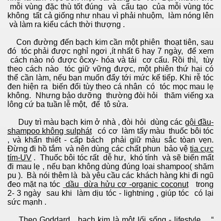
mỗi vùng đặc thù tốt đúng và cấu tạo của mỗi vùng tóc
không tất cả giống như nhau vì phải nhuộm, làm nóng lên
và làm ra kiểu cách thời thượng .
ng và ĐBCL
Con đường đến bạch kim cần một phiên thoạt tiên, sau
đó tóc phải được nghỉ ngơi ,ít nhất 6 hay 7 ngày, để xem
cách nào nó được ôcxy- hóa và tái cơ cấu. Rồi thì, tùy
theo cách nào tóc giữ vững được, một phiên thứ hai có
thể cần làm, nếu bạn muốn đẩy tới mức kế tiếp. Khi rễ tóc
đen hiện ra biến đổi tùy theo cá nhân có tóc mọc mau lẹ
không. Nhưng bảo dưỡng thường đòi hỏi thăm viếng xa
lông cứ ba tuần lễ một, để tô sửa.
Duy trì màu bạch kim ở nhà , đòi hỏi dùng các
gội đầu-
shampoo không sulphát
có cơ làm tẩy màu thuốc bôi tóc
, và khẩn thiết - cấp bách phải giữ màu sắc tòan vẹn.
Đừng đi hồ tắm và nên dùng các chất phun bảo vệ
tia cực
tím-UV
. Thuốc bôi tóc rất dễ hư, khó tính và sẽ biến mất
đi mau lẹ , nếu bạn không dùng đúng lọai shampoo( shăm
pu ). Bà nói thêm là bà yêu cầu các khách hàng khi đi ngũ
đeo mặt nạ tóc
dầu dừa hửu cơ -organic coconut
trong
2- 3 ngày sau khi làm dịu tóc - lightning , giúp tóc có lại
sức mạnh .
inh
Theo Goddard, bạch kim là một
lối sống - lifesty
le . “