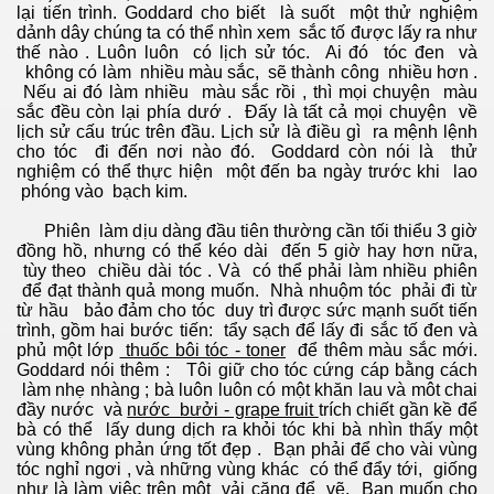
lại tiến trình. Goddard cho biết là suốt một thử nghiệm
dảnh dây chúng ta có thể nhìn xem sắc tố được lấy ra như
thế nào . Luôn luôn có lịch sử tóc. Ai đó tóc đen và
không có làm nhiều màu sắc, sẽ thành công nhiều hơn .
Nếu ai đó làm nhiều màu sắc rồi , thì mọi chuyện màu
sắc đều còn lại phía dướ . Đấy là tất cả mọi chuyện về
lịch sử cấu trúc trên đầu. Lịch sử là điều gì ra mệnh lệnh
 hôm nay
cho tóc đi đến nơi nào đó. Goddard còn nói là thử
nghiệm có thể thực hiện một đến ba ngày trước khi lao
phóng vào bạch kim.
Phiên làm dịu dàng đầu tiên thường cần tối thiểu 3 giờ
đồng hồ, nhưng có thể kéo dài đến 5 giờ hay hơn nữa,
tùy theo chiều dài tóc . Và có thể phải làm nhiều phiên
để đạt thành quả mong muốn. Nhà nhuộm tóc phải đi từ
từ hầu bảo đảm cho tóc duy trì được sức mạnh suốt tiến
trình, gồm hai bước tiến: tẩy sạch để lấy đi sắc tố đen và
phủ một lớp
thuốc bôi tóc - toner
để thêm màu sắc mới.
Goddard nói thêm : Tôi giữ cho tóc cứng cáp bằng cách
làm nhẹ nhàng ; bà luôn luôn có một khăn lau và môt chai
đầy nước và
nước bưởi - grape fruit
trích chiết gần kề để
bà có thể lấy dung dịch ra khỏi tóc khi bà nhìn thấy một
vùng không phản ứng tốt đẹp . Bạn phải để cho vài vùng
tóc nghỉ ngơi , và những vùng khác có thể đẩy tới, giống
như là làm việc trên một vải căng để vẽ. Bạn muốn cho