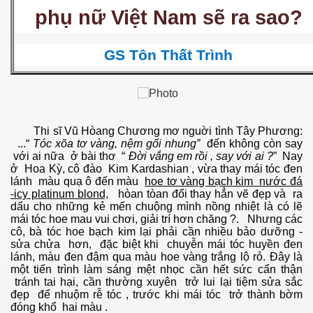
phụ nữ Việt Nam sẽ ra sao?
GS Tôn Thất Trình
ownes qua đời
Thi sĩ Vũ Hòang Chương mơ nguời tình Tây Phương:
...“
Tóc xõa tơ vàng, nệm gối nhung”
đến không còn say
với ai nữa ở bài thơ “
Đời vắng em rồi , say với ai ?
” Nay
ở Hoa Kỳ, cô đào Kim Kardashian , vừa thay mái tóc đen
lánh màu quạ ô đến màu
hoe tơ vàng bạch kim nước đá
-icy platinum blond,
hòan tòan đổi thay hẳn vẽ đẹp và ra
dấu cho những kẻ mến chuộng mình nồng nhiệt là có lẽ
mái tóc hoe mau vui chơi, giải trí hơn chăng ?. Nhưng các
cô, bà tóc hoe bạch kim lại phải cần nhiều bảo dưỡng -
sửa chửa hơn, đặc biệt khi chuyễn mái tóc huyền đen
lánh, màu đen đậm qua màu hoe vàng trắng lộ rỏ. Đây là
n núp
một tiến trình làm sáng mệt nhọc cần hết sức cẩn thận
tránh tai hại, cần thường xuyên trở lui lại tiệm sửa sắc
đẹp để nhuộm rễ tóc , trước khi mái tóc trở thành bờm
mới
đóng khổ hai màu .