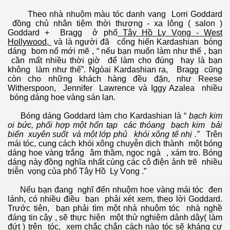
Theo nhà nhuộm màu tóc danh vang Lorri Goddard
đồng chủ nhân tiệm thời thượng - xa lông ( salon )
Goddard + Bragg ở phố
Tây Hồ Ly Vọng - West
Hollywood,
và là người đã cống hiến Kardashian bóng
dáng bom nổ mới mẽ , “ nếu bạn muốn làm như thế , bạn
cần mất nhiều thời giờ để làm cho đúng hay là bạn
không làm như thế”. Ngòai Kardashian ra, Bragg cũng
còn cho những khách hàng đều đặn, như Reese
Witherspoon, Jennifer Lawrence và Iggy Azalea nhiều
bóng dáng hoe vàng sán lạn.
Bóng dáng Goddard làm cho Kardashian là “
bạch kim
oi bức, phối hợp một hổn tạp các thóang bạch kim bải
biển xuyên suốt và một lớp phủ khói xông tế nhị .”
Trên
mái tóc, cung cách khói xông chuyễn dịch thành một bóng
dáng hoe vàng trắng âm thầm, ngọc ngà , xám tro. Bóng
dáng này đồng nghĩa nhất cùng các cô điện ảnh trẽ nhiều
triễn vọng của phố Tây Hồ Ly Vọng .”
Nếu bạn đang nghĩ đến nhuộm hoe vàng mái tóc đen
lánh, có nhiều điều bạn phải xét xem, theo lời Goddard.
Trước tiên, bạn phải tìm một nhà nhuộm tóc nhà nghề
đáng tin cậy , sẽ thực hiện một thử nghiệm dảnh dây( làm
đứt ) trên tóc, xem chắc chắn cách nào tóc sẽ kháng cự