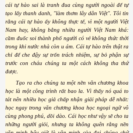
cái tự hào sai là tranh đua cùng người ngoài để tự
kỹ nghệ thực phẩm
tạo lấy thanh danh, "làm thơm lây dân Việt". Tôi tin
rằng cái tự hào ấy không thực tế, vì một người Việt
n tại và tương lai
Nam hay, không bằng nhiều người Việt Nam khá:
n 2
cầm đuốc soi thành phố người có vẻ không thức thời
trong khi nước nhà còn u ám. Cái tự hào trên thật ra
chỉ để che đậy sự trốn trách nhiệm, sự bỏ phận sự
trước con cháu chúng ta một cách không tha thứ
được.
Tạo ra cho chúng ta một nền văn chương khoa
2
học là một công trình rất bao la. Vì thấy nó quá to
tát nên nhiều học giả chấp nhận giải pháp dễ nhất:
học ngay trong văn chương khoa học ngoại ngữ vô
cùng phong phú, dồi dào. Cái học như vậy sẽ cho ta
những người giỏi, nhưng ta không quên rằng nền
văn minh bây giờ là văn minh của đại chúng chứ