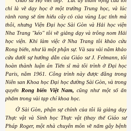
Giáo sư Hộ viết tiếp: "Lúc ấy tham vọng của tôi
chỉ là về dạy học ở một trường Trung học, và lúc
rảnh rang sẽ tìm hiểu cây cỏ của vùng Lục tỉnh mà
thôi, nhưng Viện Đại học Sài Gòn và Hải học viện
Nha Trang "kéo" tôi về giảng dạy và trông nom Hải
học viện. Khi làm việc ở Nha Trang tôi khảo cứu
Rong biển, như là một phận sự. Và sau vài năm khảo
cứu dưới sự hướng dẫn của Giáo sư J. Felmann, tôi
hoàn thành luận án Tiến sĩ mà tôi trình ở Đại học
Paris, năm 1961. Công trình này được đăng trong
n Văn Đạt
Niên san Khoa học Đại học đường Sài Gòn, và trong
quyển
Rong biển Việt Nam,
cũng như một số ấn
phẩm trong vài tạp chí khoa học.
ông Mers-CoV
Ở Sài Gòn, phận sự chính của tôi là giảng dạy
 cho sức khỏe
Thực vật và Sinh học Thực vật (thay thế Giáo sư
Pháp Roger, một nhà chuyên môn về nấm gây bệnh