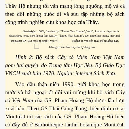
Thầy Hộ nhưng tôi vẫn mang lòng ngưỡng mộ và cả
theo dõi những bước đi và sưu tập những bộ sách
công trình nghiên cứu khoa học của Thầy.
; line-height: 150%; font-family: "Times New Roman","serif"; font-size: 14pt; text-
decoration: none; mso-fareast-font-family: "Times New Roman"; text-underline: none; mso-ansi-
language: EN-US; mso-no-proof: yes;">
Phần 2
Hình 2
:
Bộ sách Cây cỏ Miền Nam Việt Nam
gồm hai quyển, do Trung tâm Học liệu, Bộ Giáo Dục
VNCH xuất bản 1970. Nguồn: internet Sách Xưa.
Vào đầu thập niên 1990, giới khoa học trong
nước và hải ngoại rất đỗi vui mừng khi bộ sách
Cây
cỏ Việt Nam
của GS. Phạm Hoàng Hộ được lần lượt
xuất bản. Theo GS Thái Công Tụng, hiện định cư tại
Montréal thì các sách của GS. Phạm Hoàng Hộ hiện
có đầy đủ ở Bibliothèque Jardin botanique Montréal,