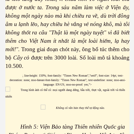
được ở nước ta. Trong sáu năm làm việc ở Viện ấy,
không một ngày nào mà khi chiều ra về, dù trời đông
via
âm u lạnh lẽo, hay chiều hè vắng vẻ nóng khô, mà tôi
không thốt ra câu "Thật là một ngày tuyệt" vì đã biết
thêm cho Việt Nam ít nhất là một loài hiếm, lạ hay
mới!".
Trong giai đoạn chót này, ông bổ túc thêm cho
bộ
Cây cỏ
được trên 3000 loài. Số loài mô tả khoảng
10.500.
; line-height: 150%; font-family: "Times New Roman","serif"; font-size: 14pt; text-
decoration: none; mso-fareast-font-family: "Times New Roman"; text-underline: none; mso-ansi-
language: EN-US; mso-no-proof: yes;">
ào công nghệ thẩm mỹ
Hình 5: Viện Bảo tàng Thiên nhiên Quốc gia