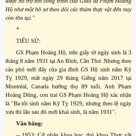
được hỗ trợ bởi công trình của Giáo sư Phạm Hoàng
Hộ như một hồ sơ theo dõi các thảm thực vật đến nay
ng và ĐBCL
còn tồn tại."
*
TIỂU SỬ:
GS Phạm Hoàng Hộ, trên giấy tờ ngày sinh là 3
tháng 8 năm 1931 tại An Bình, Cần Thơ. Nhưng theo
cáo phó mới đây của gia đình GS Hộ sinh năm Kỷ
Tỵ 1929, mất ngày 29 tháng Giêng năm 2017 tại
Montréal, Canada hưởng thọ 89 tuổi. Anh Phạm
Hoàng Dũng, con trai GS Phạm Hoàng Hộ xác nhận
là "Ba tôi sinh năm Kỷ Tỵ 1929, nhưng theo lệ ngày
xưa thì lâu sau đó mới khai sinh, là năm 1931".
Văn bằng:
inh
-- 1953: Cử nhân khoa học, thủ khoa Thực vật