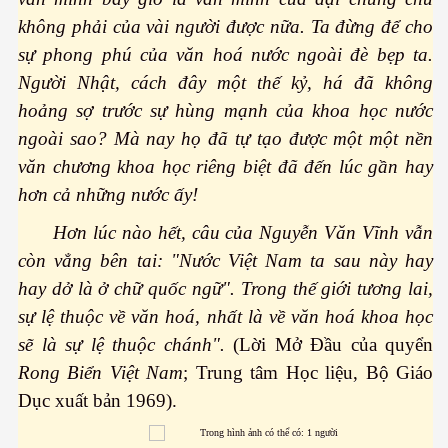
không phải của vài người được nữa. Ta đừng để cho
ú y
sự phong phú của văn hoá nước ngoài đè bẹp ta.
Người Nhật, cách đây một thế kỷ, há đã không
hoảng sợ trước sự hùng mạnh của khoa học nước
ngoài sao? Mà nay họ đã tự tạo được một một nền
văn chương khoa học riêng biệt đã đến lúc gần hay
hơn cả những nước ấy!
khí nhà kiếng
Hơn lúc nào hết, câu của Nguyễn Văn Vĩnh vẫn
còn vẳng bên tai: "Nước Việt Nam ta sau này hay
hay dở là ở chữ quốc ngữ". Trong thế giới tương lai,
sự lệ thuộc về văn hoá, nhất là về văn hoá khoa học
sẽ là sự lệ thuộc chánh".
(Lời Mở Đầu của quyển
Rong Biển Việt Nam
; Trung tâm Học liệu, Bộ Giáo
Dục xuất bản 1969).