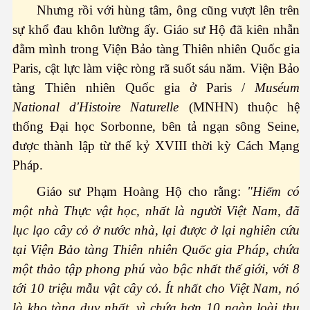
iới do thất mùa
Nhưng rồi với hùng tâm, ông cũng vượt lên trên
sự khổ đau khôn lường ấy. Giáo sư Hộ đã kiên nhẫn
 Nguyên - Mông
đằm mình trong Viện Bảo tàng Thiên nhiên Quốc gia
Paris, cật lực làm việc ròng rã suốt sáu năm. Viện Bảo
tàng Thiên nhiên Quốc gia ở Paris /
Muséum
National d'Histoire Naturelle
(MNHN) thuộc hệ
thống Đại học Sorbonne, bên tả ngạn sông Seine,
được thành lập từ thế kỷ XVIII thời kỳ Cách Mạng
 thế giới, một ảo tưởng
Pháp.
Giáo sư Phạm Hoàng Hộ cho rằng:
"Hiếm có
một nhà Thực vật học, nhất là người Việt Nam, đã
lục lạo cây cỏ ở nước nhà, lại được ở lại nghiên cứu
tại Viện Bảo tàng Thiên nhiên Quốc gia Pháp, chứa
một thảo tập phong phú vào bậc nhất thế giới, với 8
tới 10 triệu mẫu vật cây cỏ. Ít nhất cho Việt Nam, nó
là kho tàng duy nhất, vì chứa hơn 10 ngàn loài thu