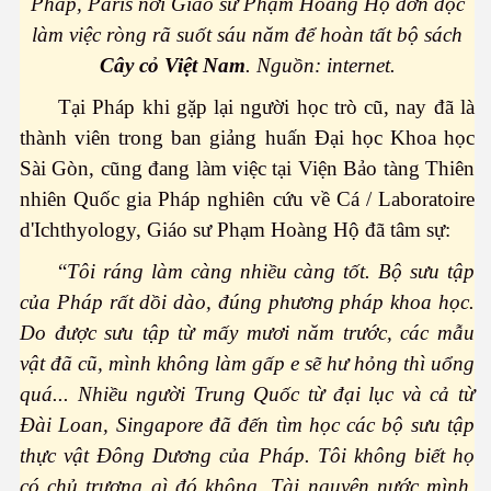
Pháp, Paris nơi Giáo sư Phạm Hoàng Hộ đơn độc
làm việc ròng rã suốt sáu năm để hoàn tất bộ sách
Cây cỏ Việt Nam
. Nguồn: internet.
Tại Pháp khi gặp lại người học trò cũ, nay đã là
thành viên trong ban giảng huấn Đại học Khoa học
Sài Gòn, cũng đang làm việc tại Viện Bảo tàng Thiên
nhiên Quốc gia Pháp nghiên cứu về Cá / Laboratoire
d'Ichthyology, Giáo sư Phạm Hoàng Hộ đã tâm sự:
 làm tiêu chuẩn chọn bạn tình
“
Tôi ráng làm càng nhiều càng tốt. Bộ sưu tập
của Pháp rất dồi dào, đúng phương pháp khoa học.
n
Do được sưu tập từ mấy mươi năm trước, các mẫu
vật đã cũ, mình không làm gấp e sẽ hư hỏng thì uổng
cỗ đại - Phần 1
quá...
Nhiều người Trung Quốc từ đại lục và cả từ
Đài Loan, Singapore đã đến tìm học các bộ sưu tập
thực vật Đông Dương của Pháp. Tôi không biết họ
 hóa con người
có chủ trương gì đó không. Tài nguyên nước mình,