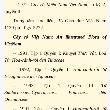
-- 1972:
Cây cỏ Miền Nam Việt Nam
, in kỳ 2,
quyển II
Trung tâm Học liệu, Bộ Giáo dục Việt Nam:
1139 pp., figs. 5272
Cây cỏ Việt Nam: An illustrated Flora of
VietNam
-- 1991, Tập 1 Quyển I:
Khuyết Thực Vật. Loã
Tử. Hoa-cánh-rời đến Tiliaceae
 Cập
-- 1992, Tập 1 Quyển II
Hoa-cánh-rời từ
Eleagnaceae đến Apiaceae
ốc - P2
-- 1993, Tập 1 Quyển III
Từ
Smilacaceae...Cyperaceae... Poaceae... đến
chứng BBQ
Orchidaceae
-- 1991, Tập 2 Quyển I
Hoa-cánh-rời từ
ình Dương