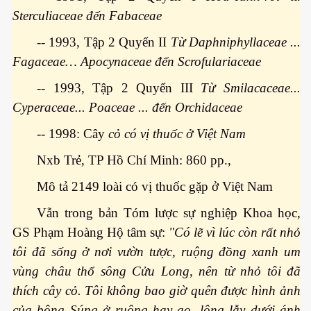
Sterculiaceae đến Fabaceae
-- 1993, Tập 2 Quyển II
Từ Daphniphyllaceae ...
uyết áp
Fagaceae… Apocynaceae đến Scrofulariaceae
...
-- 1993, Tập 2 Quyển III
Từ Smilacaceae...
Cyperaceae... Poaceae ... đến Orchidaceae
-- 1998: Cây
cỏ có vị thuốc ở Việt Nam
Nxb Trẻ, TP Hồ Chí Minh: 860 pp.,
Mô tả 2149 loài có vị thuốc gặp ở Việt Nam
c
Vẫn trong bản Tóm lược sự nghiệp Khoa học,
GS Phạm Hoàng Hộ tâm sự:
"Có lẽ vì lúc còn rất nhỏ
tôi đã sống ở nơi vườn tược, ruộng đồng xanh um
 đâu
vùng châu thổ sông Cửu Long, nên từ nhỏ tôi đã
thích cây cỏ. Tôi không bao giờ quên được hình ảnh
của bông Súng ở ruộng hay ao, lộng lẫy dưới ánh