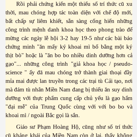
Rồi phải chứng kiến một thiểu số trí thức cũ xu
Bình làm gì?
thời, mau chóng hợp tác toàn diện với chế độ mới,
bất chấp sự liêm khiết, sẵn sàng cống hiến những
công trình mệnh danh khoa học theo phong trào để
mừng các ngày lễ hội 3-2 hay 19-5 như các bài báo
iệt đới
chứng minh "ăn mấy ký khoai mì bổ bằng một ký
thịt bò" hoặc là "ăn bo bo nhiều dinh dưỡng hơn cả
tại hải ngoại
gạo"... những công trình "giả khoa học / pseudo-
science " ấy đã mau chóng trở thành giai thoại đầy
mỉa mai được lan truyền trong các trại tù Cải tạo, nơi
ngủ
mà đám tù nhân Miền Nam đang bị thiếu ăn suy dinh
 là gì đây ?
dưỡng với thực phẩm cung cấp chủ yếu là gạo hẩm
"đại mễ" của Trung Quốc cùng với với bo bo và
khoai mì / ngoài Bắc gọi là sắn.
Giáo sư Phạm Hoàng Hộ, cũng như số trí thức
cũ khảng khái của Miền Nam còn ở lại, thấy không