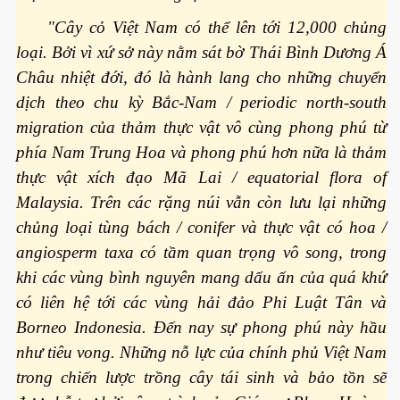
"Cây cỏ Việt Nam có thể lên tới 12,000 chủng
loại. Bởi vì xứ sở này nằm sát bờ Thái Bình Dương Á
Châu nhiệt đới, đó là hành lang cho những chuyển
dịch theo chu kỳ Bắc-Nam / periodic north-south
 hôm nay
migration của thảm thực vật vô cùng phong phú từ
phía Nam Trung Hoa và phong phú hơn nữa là thảm
thực vật xích đạo Mã Lai / equatorial flora of
Malaysia. Trên các rặng núi vẫn còn lưu lại những
chủng loại tùng bách / conifer và thực vật có hoa /
angiosperm taxa có tầm quan trọng vô song, trong
khi các vùng bình nguyên mang dấu ấn của quá khứ
có liên hệ tới các vùng hải đảo Phi Luật Tân và
Borneo Indonesia. Đến nay sự phong phú này hầu
như tiêu vong. Những nỗ lực của chính phủ Việt Nam
trong chiến lược trồng cây tái sinh và bảo tồn sẽ