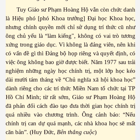
Tuy Giáo sư Phạm Hoàng Hộ vẫn còn chức danh
 xuất thuốc trị ung thư
là Hiệu phó [phó Khoa trưởng] Đại học Khoa học,
nhưng chính quyền mới chỉ sử dụng trí thức cũ như
ông chủ yếu là “làm kiểng", không có vai trò tương
xứng trong giáo dục. Vì không là đảng viên, nên khi
có vấn đề gì thì Đảng bộ họp riêng và quyết định, có
việc ông không bao giờ được biết. Năm 1977 sau trải
ên đọt bắp
nghiệm những ngày học chính trị, một lớp học kéo
dài mười tám tháng về “Chủ nghĩa xã hội khoa học”
dành riêng cho các trí thức Miền Nam tổ chức tại TP
Hồ Chí Minh; từ rất sớm, Giáo sư Phạm Hoàng Hộ
đã phản đối cách đào tạo đưa thời gian học chính trị
quá nhiều vào chương trình. Ông cảnh báo: “Nếu
chính trị can dự quá mạnh, các nhà khoa học sẽ mất
căn bản”. (Huy Đức,
Bên thắng cuộc
)