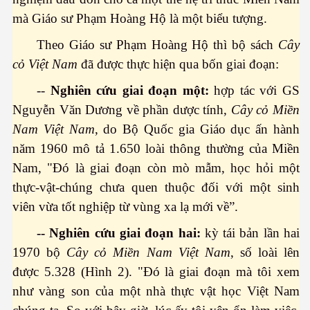
mà Giáo sư Phạm Hoàng Hộ là một biểu tượng.
Theo Giáo sư Phạm Hoàng Hộ thì bộ sách
Cây
 lửa
cỏ Việt Nam
đã được thực hiện qua bốn giai đoạn:
biển dâng cao
--
Nghiên cứu giai đoạn một:
hợp tác với GS
Nguyễn Văn Dương về phần dược tính,
Cây cỏ Miền
Nam Việt Nam
, do Bộ Quốc gia Giáo dục ấn hành
 trọng
năm 1960 mô tả 1.650 loài thông thường của Miền
Nam, "Đó là giai đoạn còn mò mẫm, học hỏi một
thực-vật-chúng chưa quen thuộc đối với một sinh
viên vừa tốt nghiệp từ vùng xa lạ mới về”.
-- Nghiên cứu giai đoạn hai:
kỳ tái bản lần hai
hông
1970 bộ
Cây cỏ Miền Nam Việt Nam
, số loài lên
được 5.328 (Hình 2). "Đó là giai đoạn mà tôi xem
như vàng son của một nhà thực vật học Việt Nam