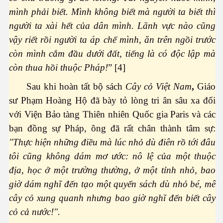
mình phải biết. Mình không biết mà người ta biết thì
người ta xài hết của dân mình. Lãnh vực nào cũng
vậy riết rồi người ta áp chế mình, ăn trên ngồi trước
còn mình cắm đầu dưới đất, tiếng là có độc lập mà
còn thua hồi thuộc Pháp!
” [4]
Sau khi hoàn tất bộ sách
Cây cỏ Việt Nam
,
Giáo
hần 2
sư Phạm Hoàng Hộ đã bày tỏ lòng tri ân sâu xa đối
với Viện Bảo tàng Thiên nhiên Quốc gia Paris và các
bạn đồng sự Pháp, ông đã rất chân thành tâm sự:
"Thực hiện những điều mà lúc nhỏ dù điên rồ tới đâu
tôi cũng không dám mơ ước: nô lệ của một thuộc
địa, học ở một trường thường, ở một tỉnh nhỏ, bao
giờ dám nghĩ đến tạo một quyển sách dù nhỏ bé, mê
cây cỏ xung quanh nhưng bao giờ nghĩ đến biết cây
cỏ cả nước!".