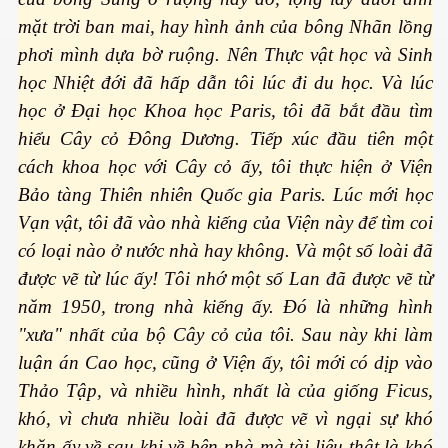
mặt trời ban mai, hay hình ảnh của bông Nhãn lồng
phơi mình dựa bờ ruộng. Nên Thực vật học và Sinh
 Listeria
học Nhiệt đới đã hấp dẫn tôi lúc đi du học. Và lúc
 làm gì?
học ở Đại học Khoa học Paris, tôi đã bắt đầu tìm
hiểu Cây cỏ Đông Dương. Tiếp xúc đầu tiên một
cách khoa học với Cây cỏ ấy, tôi thực hiện ở Viện
Bảo tàng Thiên nhiên Quốc gia Paris. Lúc mới học
Vạn vật, tôi đã vào nhà kiếng của Viện này để tìm coi
ng ngọt
có loại nào ở nước nhà hay không. Và một số loài đã
được vẽ từ lúc ấy! Tôi nhớ một số Lan đã được vẽ từ
năm 1950, trong nhà kiếng ấy. Đó là những hình
"xưa" nhất của bộ Cây cỏ của tôi. Sau này khi làm
luận án Cao học, cũng ở Viện ấy, tôi mới có dịp vào
Thảo Tập, và nhiều hình, nhất là của giống Ficus,
ợng ở Hoa Kỳ năm 2015
khó, vì chưa nhiều loài đã được vẽ vì ngại sự khó
ệt
khăn ấy về sau khi về bên nhà mà tài liệu thật là khó