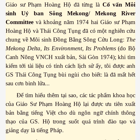
Giáo sư Phạm Hoàng Hộ đã từng là
Cố vấn Môi
sinh Uỷ ban Sông Mekong/ Mekong River
Committee
và khoảng năm 1974 hai Giáo sư Phạm
Hoàng Hộ và Thái Công Tụng đã có một nghiên cứu
chung về Môi sinh Đồng Bằng Sông Cửu Long:
The
Mekong Delta, Its Environment, Its Problems
(do Bộ
Canh Nông VNCH xuất bản, Sài Gòn 1974); khi tìm
kiếm tới tài liệu có tính cách lịch sử ấy, tôi được anh
GS Thái Công Tụng bùi ngùi cho biết: là đã mất hết
sau cơn binh lửa...
Để tìm hiểu thêm tại sao, các tác phẩm khoa học
của Giáo Sư Phạm Hoàng Hộ lại được ưu tiên xuất
bản bằng tiếng Việt cho dù ngôn ngữ chính thông
thạo của GS. Hộ trong suốt quá trình đào tạo và
giảng dạy là tiếng Pháp.