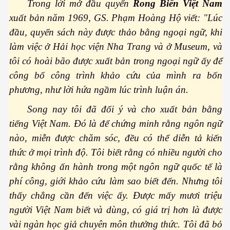
Trong lời mở đầu quyển
Rong Biển Việt Nam
Kepler-452b
xuất bản năm 1969, GS. Phạm Hoàng Hộ viết: "Lúc
đầu, quyển sách này được thảo bằng ngoại ngữ, khi
làm việc ở Hải học viện Nha Trang và ở Museum, và
khỏe không?
tôi có hoài bão được xuất bản trong ngoại ngữ ấy để
công bố công trình khảo cứu của mình ra bốn
phương, như lời hứa ngầm lúc trình luận án.
Song nay tôi đã đổi ý và cho xuất bản bằng
tiếng Việt Nam. Đó là để chứng minh rằng ngôn ngữ
nào, miễn được chăm sóc, đều có thể diễn tả kiến
thức ở mọi trình độ. Tôi biết rằng có nhiều người cho
rằng không ấn hành trong một ngôn ngữ quốc tế là
phí công, giới khảo cứu làm sao biết đến. Nhưng tôi
thấy chẳng cần đến việc ấy. Được mấy mươi triệu
người Việt Nam biết và dùng, có giá trị hơn là được
vài ngàn học giả chuyên môn thưởng thức. Tôi đã bỏ