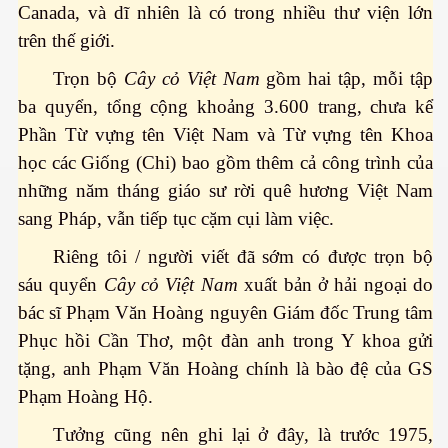
Canada, và dĩ nhiên là có trong nhiều thư viện lớn
trên thế giới.
Trọn bộ
Cây cỏ Việt Nam
gồm hai tập, mỗi tập
ba quyển, tổng cộng khoảng 3.600 trang, chưa kể
Phần Từ vựng tên Việt Nam và Từ vựng tên Khoa
học các Giống (Chi) bao gồm thêm cả công trình của
đường
những năm tháng giáo sư rời quê hương Việt Nam
sang Pháp, vẫn tiếp tục cặm cụi làm việc.
Riêng tôi / người viết đã sớm có được trọn bộ
sáu quyển
Cây cỏ Việt Nam
xuất bản ở hải ngoại do
bác sĩ Phạm Văn Hoàng nguyên Giám đốc Trung tâm
Phục hồi Cần Thơ, một đàn anh trong Y khoa gửi
tặng, anh Phạm Văn Hoàng chính là bào đệ của GS
Phạm Hoàng Hộ.
Tưởng cũng nên ghi lại ở đây, là trước 1975,