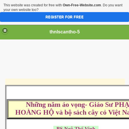
This website was created for free with
Own-Free-Website.com
. Do you want
your own website too?
REGISTER FOR FREE
thnlscantho-5
iền sư
Những năm ảo vọng- Giáo Sư PH
HOÀNG HỘ và bộ sách cây cỏ Việt 
- BS Ngô Thế Vinh -