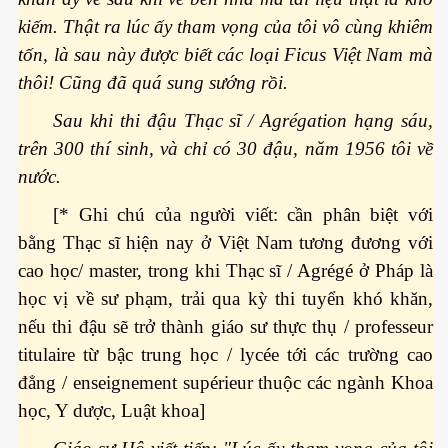
kiếm. Thật ra lúc ấy tham vọng của tôi vô cùng khiêm
tốn, là sau này được biết các loại Ficus Việt Nam mà
thôi! Cũng đã quá sung sướng rồi.
Sau khi thi đậu Thạc sĩ / Agrégation hạng sáu,
trên 300 thí sinh, và chỉ có 30 đậu, năm 1956 tôi về
nước.
[* Ghi chú của người viết: cần phân biệt với
bằng Thạc sĩ hiện nay ở Việt Nam tương đương với
cao học/ master, trong khi Thạc sĩ / Agrégé ở Pháp là
học vị về sư phạm, trải qua kỳ thi tuyển khó khăn,
nếu thi đậu sẽ trở thành giáo sư thực thụ / professeur
titulaire từ bậc trung học / lycée tới các trường cao
đẳng / enseignement supérieur thuộc các ngành Khoa
học, Y dược, Luật khoa]