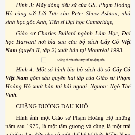
Hình 3: Mấy dòng tiểu sử của GS. Phạm Hoàng
Hộ cùng với Lời Tựa của Peter Shaw Ashton, nhà
sinh học gốc Anh, Tiến sĩ Đại học Cambridge,
Giáo sư Charles Bullard ngành Lâm Học, Đại
học Harvard nơi bìa sau của bộ sách
Cây Cỏ Việt
ão hóa được không?
Nam
(quyển II, tập 2) xuất bản tại Montréal 1993.
ai - Biên Hòa
Hình 4: Một số hình bìa bộ sách đồ sộ
Cây Cỏ
Việt Nam
gồm sáu quyển hai tập của Giáo sư Phạm
Hoàng Hộ xuất bản tại hải ngoại. Nguồn: Ngô Thế
Vinh.
uy hiểm
CHẶNG ĐƯỜNG ĐAU KHỔ
Hình ảnh một Giáo sư Phạm Hoàng Hộ những
năm sau 1975, là một tấm gương và cũng là một trải
nghiệm đau đớn cho cả một thế hệ trí thức Miền Nam