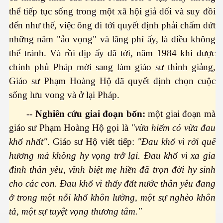
thể tiếp tục sống trong một xã hội giả dối và suy đồi
ào năm 2030
đến như thế, việc ông đi tới quyết định phải chấm dứt
những năm "ảo vọng" và lãng phí ấy, là điều không
thể tránh. Và rồi dịp ấy đã tới, năm 1984 khi được
chính phủ Pháp mời sang làm giáo sư thỉnh giảng,
Giáo sư Phạm Hoàng Hộ đã quyết định chọn cuộc
sống lưu vong và ở lại Pháp.
ui
--
Nghiên cứu giai đoạn bốn:
một giai đoạn mà
dân tộc
giáo sư Phạm Hoàng Hộ gọi là
"vừa hiếm có vừa đau
khổ nhất"
. Giáo sư Hộ viết tiếp:
"Đau khổ vì rời quê
hương mà không hy vọng trở lại. Đau khổ vì xa gia
li
đình thân yêu, vĩnh biệt mẹ hiền đã trọn đời hy sinh
cho các con. Đau khổ vì thấy đất nước thân yêu đang
ở trong một nỗi khổ khôn lường, một sự nghèo khôn
tả, một sự tuyệt vọng thương tâm."