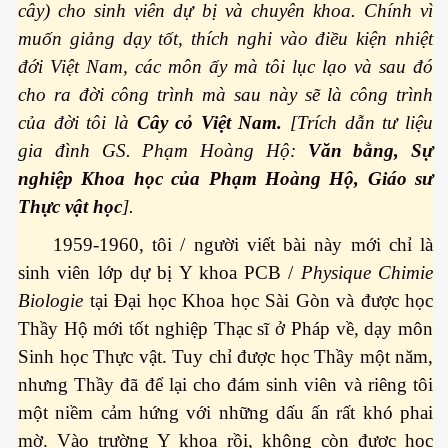
cây) cho sinh viên dự bị và chuyên khoa. Chính vì
muốn giảng dạy tốt, thích nghi vào điều kiện nhiệt
đới Việt Nam, các môn ấy mà tôi lục lạo và sau đó
cho ra đời công trình mà sau này sẽ là công trình
của đời tôi là
Cây cỏ Việt Nam.
[Trích dẫn tư liệu
gia đình GS. Phạm Hoàng Hộ:
Văn bằng, Sự
nghiệp Khoa học của Phạm Hoàng Hộ, Giáo sư
Thực vật học
].
1959-1960, tôi / người viết bài này mới chỉ là
sinh viên lớp dự bị Y khoa PCB /
Physique Chimie
Biologie
tại Đại học Khoa học Sài Gòn và được học
Thầy Hộ mới tốt nghiệp Thạc sĩ ở Pháp về, dạy môn
Sinh học Thực vật. Tuy chỉ được học Thầy một năm,
 - Phần 1
nhưng Thầy đã để lại cho đám sinh viên và riêng tôi
một niềm cảm hứng với những dấu ấn rất khó phai
mờ. Vào trường Y khoa rồi, không còn được học
rgue Pháp