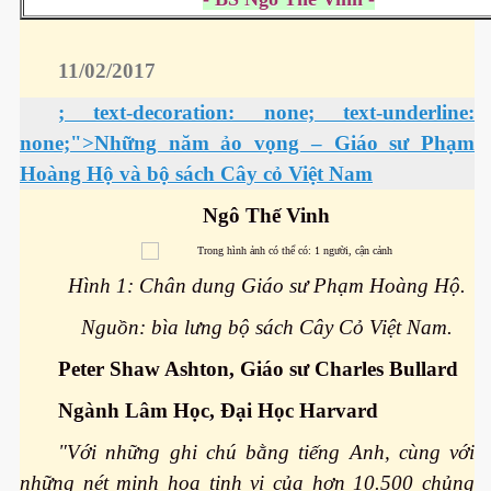
11/02/2017
ownes qua đời
; text-decoration: none; text-underline:
none;">Những năm ảo vọng – Giáo sư Phạm
Hoàng Hộ và bộ sách Cây cỏ Việt Nam
Ngô Thế Vinh
Hình 1: Chân dung Giáo sư Phạm Hoàng Hộ.
Nguồn: bìa lưng bộ sách Cây Cỏ Việt Nam.
Peter Shaw Ashton, Giáo sư Charles Bullard
Ngành Lâm Học, Đại Học Harvard
n núp
"Với những ghi chú bằng tiếng Anh, cùng với
mới
những nét minh hoạ tinh vi của hơn 10.500 chủng