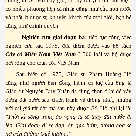
chúng ta. So với bây giờ, lúc ấy tôi yên ổn làm việc,
có nhiều phương tiện cá nhân cũng như của non nước
và nhất là được sự khuyến khích của mọi giới, bạn bè
n thế giới
cũng như chính quyền.
--
Nghiên cứu giai đoạn ba:
tiếp tục công việc
nghiên cứu sau 1975, đưa thêm được vào bộ sách
Cây cỏ Miền Nam Việt Nam
2,500 loài và bộ được
nới rộng cho toàn cõi Việt Nam.
Sau biến cố 1975, Giáo sư Phạm Hoàng Hộ
cũng như người bạn đồng hành trí tuệ của ông là
Giáo sư Nguyễn Duy Xuân đã cùng chọn ở lại để xây
 giới
dựng đất nước sau chiến tranh và thống nhất, nhưng
với cái giá rất đắt mà sau này được GS Hộ ghi lại là:
"Thời kỳ sống trong ảo vọng là sẽ thấy đất nước đi
lên. Giai đoạn đi xe đạp, ăn gạo hẩm, tưởng hoa sẽ
nở trên đường Quê hương."
h