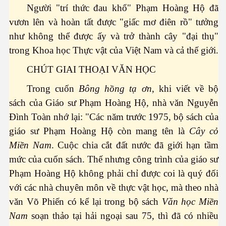
Người "trí thức đau khổ" Phạm Hoàng Hộ đã
huộc - P 1
vươn lên và hoàn tất được "giấc mơ điên rồ" tưởng
như không thể được ấy và trở thành cây "đại thụ"
anh
trong Khoa học Thực vật của Việt Nam và cả thế giới.
năng
CHÚT GIAI THOẠI VĂN HỌC
Trong cuốn
Bông hồng tạ ơn
, khi viết về bộ
sách của Giáo sư Phạm Hoàng Hộ, nhà văn Nguyễn
Đình Toàn nhớ lại: "Các năm trước 1975, bộ sách của
 Mỹ thời nay - Phần 1
giáo sư Phạm Hoàng Hộ còn mang tên là
Cây cỏ
Miền Nam
. Cuộc chia cắt đất nước đã giới hạn tầm
mức của cuốn sách. Thế nhưng công trình của giáo sư
Phạm Hoàng Hộ không phải chỉ được coi là quý đối
với các nhà chuyên môn về thực vật học, mà theo nhà
văn Võ Phiến có kể lại trong bộ sách
Văn học Miền
Nam
soạn thảo tại hải ngoại sau 75, thì đã có nhiều