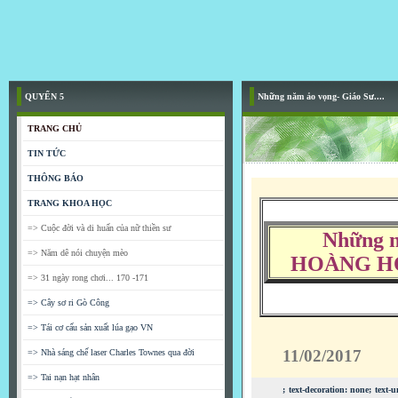
QUYỂN 5
Những năm ảo vọng- Giáo Sư....
TRANG CHỦ
TIN TỨC
THÔNG BÁO
TRANG KHOA HỌC
=> Cuộc đời và di huấn của nữ thiền sư
Những 
=> Năm dê nói chuyện mèo
HOÀNG HỘ v
=> 31 ngày rong chơi... 170 -171
=> Cây sơ ri Gò Công
=> Tái cơ cấu sản xuất lúa gạo VN
11/02/2017
=> Nhà sáng chế laser Charles Townes qua đời
=> Tai nạn hạt nhân
; text-decoration: none; te