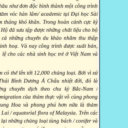
ầu như đơn độc hình thành một công trình
 tầm vóc hàn lâm/ academic tại Đại học Sài
 tháng khó khăn. Trong hoàn cảnh cực kỳ
ư Hộ đã sưu tập được những chất liệu cho bộ
à cả những chuyến du khảo nhằm thu thập
nh hoạ. Và nay công trình được xuất bản,
 lệ cho các nhà sinh học trẻ ở Việt Nam và
 có thể lên tới 12,000 chủng loại. Bởi vì xứ
Thái Bình Dương Á Châu nhiệt đới, đó là
ng chuyển dịch theo chu kỳ Bắc-Nam /
 migration của thảm thực vật vô cùng phong
rung Hoa và phong phú hơn nữa là thảm
Lai / equatorial flora of Malaysia. Trên các
 lại những chủng loại tùng bách / conifer và