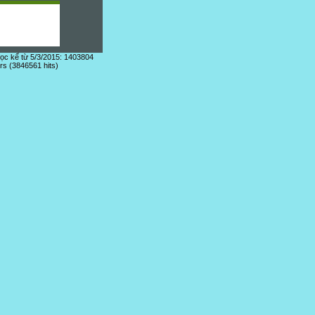
đọc kể từ 5/3/2015: 1403804
ors (3846561 hits)