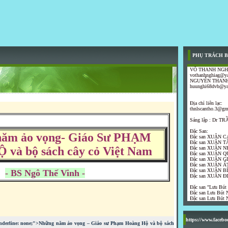
PHỤ TRÁCH B
VÕ THANH NGH
vothanhnghiag@y
NGUYỄN THANH
huunghi68dvb@y
Địa chỉ liên lạc:
thnlscantho.3@gm
Sáng lập : Dr 
Đặc San:
năm ảo vọng- Giáo Sư PHẠM
Đặc san XUÂN C
Đặc san XUÂN T
à bộ sách cây cỏ Việt Nam
Đặc san XUÂN N
Đặc san XUÂN Q
Đặc san XUÂN G
Đặc san XUÂN ẤT
Đặc san XUÂN B
- BS Ngô Thế Vinh -
Đặc san XUÂN Đ
Đặc san "Lưu Bút
Đặc san Lưu Bút N
Đặc san Lưu Bút N
https://www.faceb
xt-underline: none;">Những năm ảo vọng – Giáo sư Phạm Hoàng Hộ và bộ sách