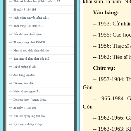
khai sinh, là năm 19
=> Phát minh khoa học từ bắt chước ... P2
=> 31 ngày P 194-195
Văn bằng:
=> Phải chăng chuyện động đất...
-- 1953: Cử nhân
=> Thời trang Cali năm 2015
-- 1955: Cao học
=> Nỗi khổ của phiến quân...
=> 31 ngày rong chơi 196-197
-- 1956: Thạc sĩ
=> Mục và súc khác nhau thế nào
-- 1962: Tiến sĩ
=> Tản mạn về tôm hùm Bắc Mỹ
Chức vụ:
=> Đã và sướng gì đâu
=> Anh hùng kín đáo...
-- 1957-1984: T
=> Dã man, tàn nhẫn...
Gòn
=> Nước và con người P1
-- 1965-1984: G
=> Discreet hero - Vargas Llosa
Gòn
=> 31 ngày P 198-199
=> Khi Bác sỷ bị ung thư não
-- 1962-1966: G
=> Kỹ thuật sinh học Crispr
-- 1963-1963: K