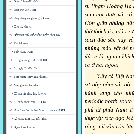
=> Biết rõ hơn đôi chút...
sư Phạm Hoàng Hộ h
=> Bonjour Việt Nam
sinh học thực vật có
=> Ứng dụng vàng trong y khoa
Gòn giữa những năm
=> Chó tây chó ta
thử thách ấy, giáo s
=> Hảy trân quý cuộc sống ngày hôm nay
sách đặc sắc này v
=> Tóc tơ vàng
những mẫu vật để mi
=> Thời trang Paris
đó sẽ là nguồn khích
=> 31 ngày rong chơi..180-181
cả ở hải ngoại.
=> 31 ngày P 182-183
"Cây cỏ Việt Nam
=> Tình trạng chạy đua vũ khí..
sở này nằm sát bờ 
=> Máy gia tốc hạt nhân
hành lang cho nhữ
=> Có nên ăn chay hay không
periodic north-south
=> 31 ngày rong chơi..184-185
phú từ phía Nam T
=> Dồn điền đổi thửa ở Miền Trung và ĐBCL
thực vật xích đạo Mã 
=> Xử dụng kim loại đất hiếm
rặng núi vẫn còn lưu
=> Bệnh than kinh niên