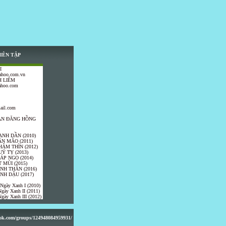
IÊN TẬP
I
ahoo.com.vn
 LIÊM
ahoo.com
ail.com
TRẦN ĐĂNG HỒNG
ANH DẦN (2010)
ÂN MÃO (2011)
HÂM THÌN (2012)
UÝ TỴ (2013)
IÁP NGỌ (2014)
 MÙI (2015)
ÍNH THÂN (2016)
INH DẬU (2017)
 Ngày Xanh I (2010)
gày Xanh II (2011)
gày Xanh III (2012)
ook.com/groups/124948084959931/