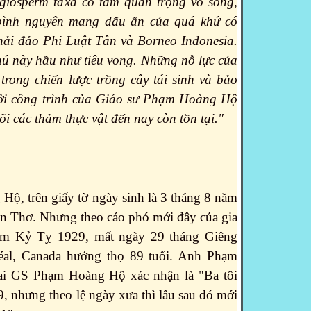
ngiosperm taxa có tầm quan trọng vô song,
 bình nguyên mang dấu ấn của quá khứ có
 hải đảo Phi Luật Tân và Borneo Indonesia.
ú này hầu như tiêu vong. Những nỗ lực của
trong chiến lược trồng cây tái sinh và bảo
bởi công trình của Giáo sư Phạm Hoàng Hộ
i các thảm thực vật đến nay còn tồn tại."
ộ, trên giấy tờ ngày sinh là 3 tháng 8 năm
ần Thơ. Nhưng theo cáo phó mới đây của gia
ăm Kỷ Tỵ 1929, mất ngày 29 tháng Giêng
éal, Canada hưởng thọ 89 tuổi. Anh Phạm
ai GS Phạm Hoàng Hộ xác nhận là "Ba tôi
 nhưng theo lệ ngày xưa thì lâu sau đó mới