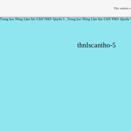
This website w
Trung hoc Nông Lâm Súc CẦN THƠ- Quyển 5 _Trung hoc Nông Lâm Súc CẦN THƠ- Quyển 
thnlscantho-5