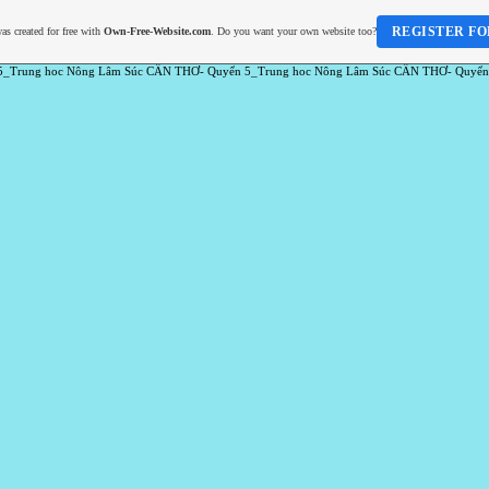
REGISTER FO
as created for free with
Own-Free-Website.com
. Do you want your own website too?
5_Trung hoc Nông Lâm Súc CẦN THƠ- Quyển 5_Trung hoc Nông Lâm Súc CẦN THƠ- Quyển