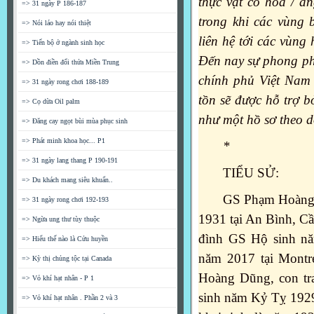
thực vật có hoa / a
=> 31 ngày P 186-187
trong khi các vùng
=> Nói láo hay nói thiệt
liên hệ tới các vùng
=> Tiến bộ ở ngành sinh học
Đến nay sự phong ph
=> Dồn điền đổi thửa Miền Trung
chính phủ Việt Nam 
=> 31 ngày rong chơi 188-189
tồn sẽ được hỗ trợ 
=> Cọ dừa Oil palm
như một hồ sơ theo dõ
=> Đăng cay ngọt bùi mùa phục sinh
=> Phát minh khoa học... P1
*
=> 31 ngày lang thang P 190-191
TIỂU SỬ:
=> Du khách mang siêu khuẩn..
GS Phạm Hoàng H
=> 31 ngày rong chơi 192-193
1931 tại An Bình, C
=> Ngừa ung thư tùy thuộc
đình GS Hộ sinh n
=> Hiểu thế nào là Cửu huyền
năm 2017 tại Montr
=> Kỳ thị chủng tộc tại Canada
Hoàng Dũng, con tr
=> Vỏ khí hạt nhân - P 1
sinh năm Kỷ Tỵ 1929,
=> Vỏ khí hạt nhân . Phần 2 và 3