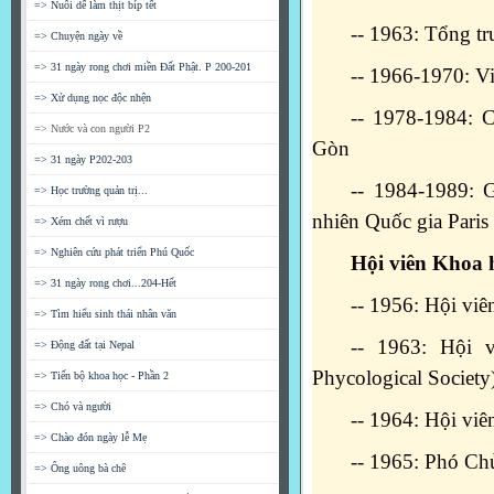
=> Nuôi dế làm thịt bíp tết
-- 1963: Tổng t
=> Chuyện ngày về
=> 31 ngày rong chơi miền Đất Phật. P 200-201
-- 1966-1970: V
=> Xử dụng nọc độc nhện
-- 1978-1984: 
=> Nước và con người P2
Gòn
=> 31 ngày P202-203
-- 1984-1989: 
=> Học trường quản trị...
nhiên Quốc gia Paris
=> Xém chết vì rượu
=> Nghiên cứu phát triển Phú Quốc
Hội viên Khoa 
=> 31 ngày rong chơi...204-Hết
-- 1956: Hội vi
=> Tìm hiểu sinh thái nhân văn
-- 1963: Hội v
=> Động đất tại Nepal
Phycological Society
=> Tiến bộ khoa học - Phần 2
=> Chó và người
-- 1964: Hội vi
=> Chào đón ngày lễ Mẹ
-- 1965: Phó Ch
=> Ông uông bà chê