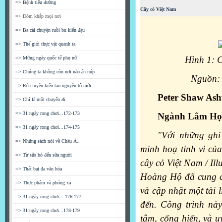
=> Bệnh tiểu đường
Cây cỏ Việt Nam
=> Dỏm khắp mọi nơi
=> Ba cái chuyện ruồi bu kiến đậu
=> Thế giới thực vật quanh ta
Hình 1: 
=> Mừng ngày quốc tế phụ nữ
=> Chúng ta không còn nơi nào ẩn núp
Nguồn: 
=> Rèn luyện kiến tạo nguyên tố mới
Peter Shaw Ash
=> Chỉ là một chuyến đi
=> 31 ngày rong chơi...172-173
Ngành Lâm Học
=> 31 ngày rong chơi...174-175
"Với những ghi
=> Những sách nói về Châu Á..
minh hoạ tinh vi củ
=> Từ sữa bò đến sữa người
cây cỏ Việt Nam / Il
=> Thất bại đa văn hóa
Hoàng Hộ đã cung cấ
=> Thực phẩm và phóng xạ
và cập nhật một tài 
=> 31 ngày rong chơi... 176-177
đến. Công trình nà
=> 31 ngày rong chơi...178-179
tâm, cống hiến, và u