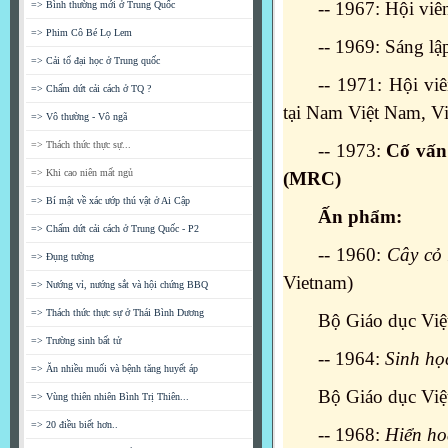
-- 1967: Hội vi
=> Bình thường mới ở Trung Quốc
=> Phim Cô Bé Lọ Lem
-- 1969: Sáng l
=> Cải tổ đại học ở Trung quốc
-- 1971: Hội v
=> Chấm dứt cải cách ở TQ ?
tại Nam Việt Nam, V
=> Vô thường - Vô ngã
=> Thách thức thực sự...
-- 1973:
Cố vấn
=> Khi cao niên mất ngủ
(MRC)
=> Bí mật về xác ướp thú vật ở Ai Cập
Ấn phẩm:
=> Chấm dứt cải cách ở Trung Quốc - P2
-- 1960:
Cây cỏ
=> Đụng tường
Vietnam)
=> Nướng vỉ, nướng sắt và hội chứng BBQ
=> Thách thức thực sự ở Thái Bình Dương
Bộ Giáo dục Việt
=> Trường sinh bất tử
-- 1964:
Sinh họ
=> Ăn nhiều muối và bệnh tăng huyết áp
Bộ Giáo dục Việt
=> Vùng thiên nhiên Bình Trị Thiên...
=> 20 điều biết hơn..
-- 1968:
Hiển ho