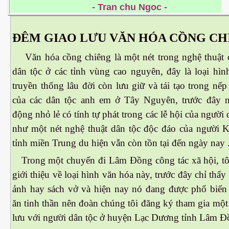
- Tran chu Ngoc -
 Nam Bộ xưa
ĐÊM GIAO LƯU VĂN HÓA CỒNG CH
Văn hóa cồng chiêng là một nét trong nghệ thuật 
 Biển 2015
dân tộc ở các tỉnh vùng cao nguyên, đây là loại hìn
truyền thống lâu đời còn lưu giữ và tái tạo trong nế
của các dân tộc anh em ở Tây Nguyên, trước đây n
động nhỏ lẻ có tính tự phát trong các lễ hội của người 
như một nét nghệ thuật dân tộc độc đáo của người K
tỉnh miền Trung du hiện vẫn còn tồn tại đến ngày nay 
Trong một chuyến đi Lâm Đồng công tác xã hội, tô
giới thiệu về loại hình văn hóa này, trước đây chỉ thấy
ảnh hay sách vở và hiện nay nó đang được phổ biế
ăn tinh thần nên đoàn chúng tôi đăng ký tham gia mộ
NAY
lưu với người dân tộc ở huyện Lạc Dương tỉnh Lâm Đ