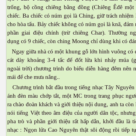
trống, bộ cồng chiêng bằng đồng (Chiêng Êđê một
chiếc. Ba chiếc có núm gọi là Ching, giữ trách nhiệm
cho hòa tấu. Bảy chiếc không có núm gọi là knă, đảm
phần giai điệu chính (trừ chiêng Char). Thường ng
dụng có 9 chiếc, còn ching Moong chỉ dùng khi có đá
Ngay giữa nhà có một khung gỗ lớn hình vuông có đ
cát dày khoảng 3-4 tấc để đốt lửa khi nhảy múa (
ngoài trời) chương trình do biểu diễn hàng đêm nên 
mái để che mưa nắng..
ượng Hạng
Chương trình bắt đầu trong tiếng nhạc Tây Nguyên
ánh đèn màu chớp tắt, một MC trong trang phục ngườ
ra chào đoàn khách và giới thiệu nội dung, anh ta còn 
nói tiếng Việt theo âm điệu của người dân tộc, nhưng
pha trò và phần giới thiệu rất hấp dẫn, khởi đầu là t
nhạc : Ngọn lửa Cao Nguyên thật sôi động rồi tiếp t