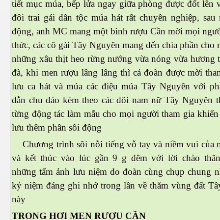
tiết mục múa, bếp lửa ngay giữa phòng được đốt lên 
đôi trai gái dân tộc múa hát rất chuyên nghiệp, sau
động, anh MC mang một bình rượu Cần mời mọi ngườ
thức, các cô gái Tây Nguyên mang đến chia phần cho 
es 682
những xâu thịt heo rừng nướng vừa nóng vừa hương
đà, khi men rượu lâng lâng thì cả đoàn được mời tha
es
lưu ca hát và múa các điệu múa Tây Nguyên với p
thế giới
dẫn chu đáo kèm theo các đôi nam nữ Tây Nguyên t
từng động tác làm mẫu cho mọi người tham gia khiến
lưu thêm phần sôi động
Chương trình sôi nỗi tiếng vỗ tay và niềm vui của 
và kết thúc vào lúc gần 9 g đêm với lời chào thân
những tấm ảnh lưu niệm do đoàn cùng chụp chung n
kỷ niệm đáng ghi nhớ trong lần về thăm vùng đất T
này
TRONG HƠI MEN RƯỢU CẦN