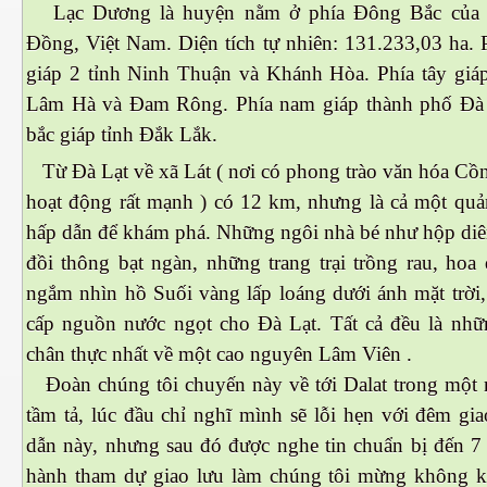
Lạc Dương là huyện nằm ở phía Đông Bắc của 
Đồng, Việt
Nam
. Diện tích tự nhiên: 131.233,03 ha.
giáp 2 tỉnh Ninh Thuận và Khánh Hòa. Phía tây giá
Lâm Hà và Đam Rông. Phía nam giáp thành phố Đà 
bắc giáp tỉnh Đắk Lắk.
Từ Đà Lạt về xã Lát ( nơi có phong trào văn hóa Cồ
hoạt động rất mạnh ) có 12 km, nhưng là cả một qu
hấp dẫn để khám phá. Những ngôi nhà bé như hộp di
đồi thông bạt ngàn, những trang trại trồng rau, hoa
ngắm nhìn hồ Suối vàng lấp loáng dưới ánh mặt trời,
cấp nguồn nước ngọt cho Đà Lạt. Tất cả đều là nhữ
chân thực nhất về một cao nguyên Lâm Viên .
Đoàn chúng tôi chuyến này về tới Dalat trong một
tầm tả, lúc đầu chỉ nghĩ mình sẽ lỗi hẹn với đêm gi
ết
dẫn này, nhưng sau đó được nghe tin chuẩn bị đến 7 
hành tham dự giao lưu làm chúng tôi mừng không kể 