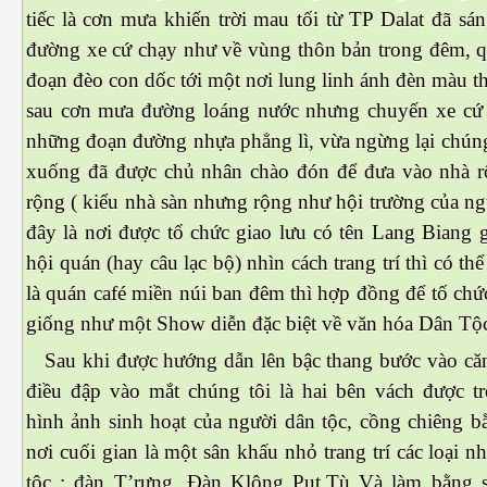
tiếc là cơn mưa khiến trời mau tối từ TP Dalat đã sá
đường xe cứ chạy như về vùng thôn bản trong đêm, 
đoạn đèo con dốc tới một nơi lung linh ánh đèn màu thì
sau cơn mưa đường loáng nước nhưng chuyến xe cứ 
cebook
những đoạn đường nhựa phẳng lì, vừa ngừng lại chúng
xuống đã được chủ nhân chào đón để đưa vào nhà r
rộng ( kiểu nhà sàn nhưng rộng như hội trường của n
đây là nơi được tổ chức giao lưu có tên Lang Biang 
hội quán (hay câu lạc bộ) nhìn cách trang trí thì có th
yêu
là quán café miền núi ban đêm thì hợp đồng để tố chứ
giống như một Show diễn đặc biệt về văn hóa Dân Tộ
Sau khi được hướng dẫn lên bậc thang bước vào căn
điều đập vào mắt chúng tôi là hai bên vách được t
hình ảnh sinh hoạt của người dân tộc, cồng chiêng b
nơi cuối gian là một sân khấu nhỏ trang trí các loại n
tộc : đàn T’rưng, Đàn Klông Put,Tù Và làm bằng s