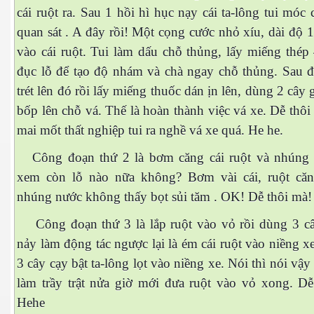
cái ruột ra. Sau 1 hồi hì hục nạy cái ta-lông tui móc c
quan sát . A đây rồi! Một cọng cước nhỏ xíu, dài độ
vào cái ruột. Tui làm dấu chỗ thủng, lấy miếng thép
đục lỗ để tạo độ nhám và chà ngay chỗ thủng. Sau đ
trét lên đó rồi lấy miếng thuốc dán ịn lên, dùng 2 cây
bốp lên chỗ vá. Thế là hoàn thành việc vá xe. Dễ thô
mai mốt thất nghiệp tui ra nghề vá xe quá. He he.
Công đoạn thứ 2 là bơm căng cái ruột và nhúng
xem còn lỗ nào nữa không? Bơm vài cái, ruột că
nhúng nước không thấy bọt sủi tăm . OK! Dễ thôi mà!
Công đoạn thứ 3 là lắp ruột vào vỏ rồi dùng 3 câ
nảy làm động tác ngược lại là ém cái ruột vào niềng x
3 cây cạy bật ta-lông lọt vào niềng xe. Nói thì nói vậy 
ết
làm trầy trật nửa giờ mới đưa ruột vào vỏ xong. Dễ
Hehe