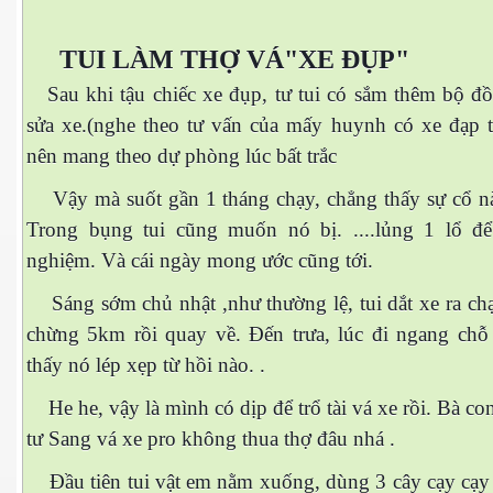
 Nam Bộ xưa
TUI LÀM THỢ VÁ"XE ĐỤP"
Sau khi tậu chiếc xe đụp, tư tui có sắm thêm bộ đồ
sửa xe.(nghe theo tư vấn của mấy huynh có xe đạp tr
 Biển 2015
nên mang theo dự phòng lúc bất trắc
Vậy mà suốt gần 1 tháng chạy, chẳng thấy sự cổ nà
Trong bụng tui cũng muốn nó bị. ....lủng 1 lổ để
nghiệm. Và cái ngày mong ước cũng tới.
Sáng sớm chủ nhật ,như thường lệ, tui dắt xe ra ch
chừng 5km rồi quay về. Đến trưa, lúc đi ngang chỗ 
thấy nó lép x
ẹp từ hồi nào. .
He he, vậy là mình có dịp để trổ tài vá xe rồi. Bà c
tư Sang vá xe pro không thua thợ đâu nhá .
NAY
Đầu tiên tui vật em nằm xuống, dùng 3 cây cạy cạy 