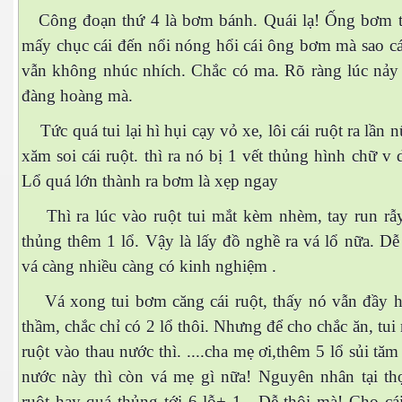
Công đoạn thứ 4 là bơm bánh. Quái lạ! Ống bơm tu
mấy chục cái đến nổi nóng hổi cái ông bơm mà sao cá
vẫn không nhúc nhích. Chắc có ma. Rõ ràng lúc nảy
đàng hoàng mà.
cebook
Tức quá tui lại hì hụi cạy vỏ xe, lôi cái ruột ra lần 
xăm soi cái ruột. thì ra nó bị 1 vết thủng hình chữ v
Lổ quá lớn thành ra bơm là xẹp ngay
Thì ra lúc vào ruột tui mắt kèm nhèm, tay run rẫ
yêu
thủng thêm 1 lổ. Vậy là lấy đồ nghề ra vá lổ nữa. Dễ
vá càng nhiều càng có kinh nghiệm .
Vá xong tui bơm căng cái ruột, thấy nó vẫn đầy 
thầm, chắc chỉ có 2 lổ thôi. Nhưng để cho chắc ăn, tui 
ruột vào thau nước thì. ....cha mẹ ơi,thêm 5 lổ sủi tă
nước này thì còn vá mẹ gì nữa! Nguyên nhân tại th
ruột hay quá thủng tới 6 lỗ+ 1 . Dễ thôi mà! Cho cá