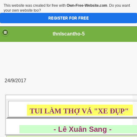
This website was created for free with
Own-Free-Website.com
. Do you want
your own website too?
REGISTER FOR FREE
thnlscantho-5
24/9/2017
TUI LÀM THỢ VÁ "XE ĐỤP"
- Lê Xuân Sang