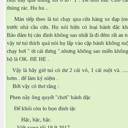
thùng rác. Hu hu
..
Màn tiếp theo là tui chạy qua cửa hàng xe đạp (m
trước nhà cầu cứu. Họ nói hiện có loại bánh đặc kh
Bảo đảm bị cán đinh không sao nhất là đi đêm rất an 
vậy tư tui thích quá nói họ lắp vào cặp bánh không ru
chạy hơi " tít cái đưng ".nhưng không sao miễn khôn
bộ là OK. HE HE
.
Vậy là bây giờ tui có dư 2 cái vỏ, 1 cái ruột và. ...
ượng Hạng
bơm . để làm kỷ niệm .
Bởi vậy có thơ rằng :
Phen nầy ông quyết "chơi" bánh đặc
Để khỏi còn lo bọn đinh tặc
Hặc, hặc, hặc.
Viết xong tối 18.9.2017