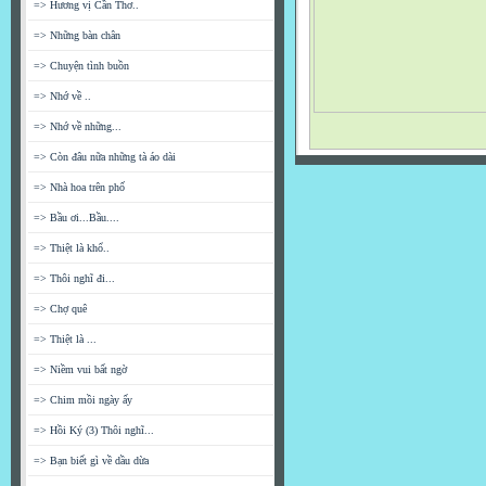
=> Hương vị Cần Thơ..
=> Những bàn chân
=> Chuyện tình buồn
=> Nhớ về ..
=> Nhớ về những...
=> Còn đâu nữa những tà áo dài
=> Nhà hoa trên phố
=> Bầu ơi...Bầu....
=> Thiệt là khổ..
=> Thôi nghĩ đi...
=> Chợ quê
=> Thiệt là ...
=> Niềm vui bất ngờ
=> Chim mồi ngày ấy
=> Hồi Ký (3) Thôi nghĩ...
=> Bạn biết gì về dầu dừa