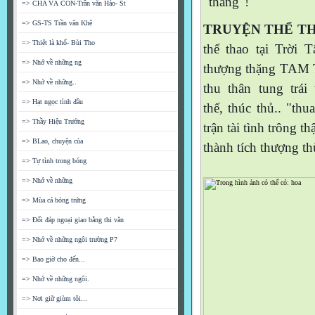
"thăng"!
=> CHA VÀ CON-Trần văn Hảo- St
=> GS-TS Trần văn Khê
TRUYỆN THỂ T
=> Thiệt là khổ- Bùi Tho
thể thao tại Trời Tâ
=> Nhớ về những ng
thượng thặng TAM TÂY t
=> Nhớ về những..
thu thân tung trái tr
=> Hạt ngọc tình đầu
thế,
thúc thủ.. "th
=> Thầy Hiệu Trưởng
trận tài tình trông th
=> BLao, chuyện của
thành tích thượng thừ
=> Tự tình trong bóng
=> Nhớ về những
=> Mùa cá bóng trứng
=> Đối đáp ngoại giao bằng thi văn
=> Nhớ về những ngôi trường P7
=> Bao giờ cho đến...
=> Nhớ về những ngôi.
=> Nơi giữ giùm tôi...