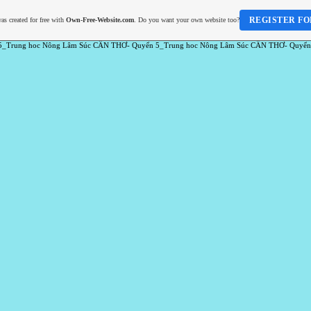
REGISTER FO
as created for free with
Own-Free-Website.com
. Do you want your own website too?
5_Trung hoc Nông Lâm Súc CẦN THƠ- Quyển 5_Trung hoc Nông Lâm Súc CẦN THƠ- Quyển