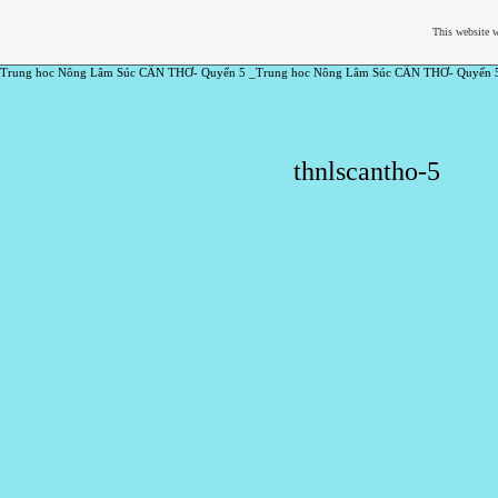
This website w
Trung hoc Nông Lâm Súc CẦN THƠ- Quyển 5 _Trung hoc Nông Lâm Súc CẦN THƠ- Quyển 
thnlscantho-5