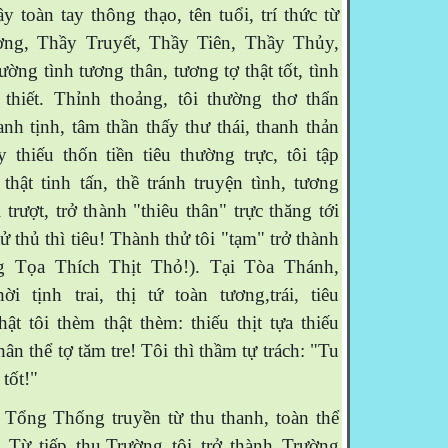
y toàn tay thông thạo, tên tuổi, trí thức từ
ờng, Thầy Truyết, Thầy Tiên, Thầy Thủy,
ờng tình tương thân, tương tợ thật tốt, tình
m thiết. Thỉnh thoảng, tôi thường thơ thẩn
h tịnh, tâm thần thấy thư thái, thanh thản
y thiếu thốn tiền tiêu thường trực, tôi tập
hật tinh tấn, thề tránh truyện tình, tương
hi trượt, trở thành "thiêu thân" trực thăng tới
ử thủ thì tiêu! Thành thử tôi "tạm" trở thành
Tọa Thích Thịt Thỏ!). Tại Tòa Thánh,
ời tịnh trai, thị tứ toàn tương,trái, tiêu
 thật tôi thèm thật thèm: thiếu thịt tựa thiếu
hân thể tợ tăm tre! Tôi thì thầm tự trách: "Tu
 tốt!"
Tổng Thống truyền từ thu thanh, toàn thể
́n. Từ tiếp thu,Trường tôi trở thành Trường