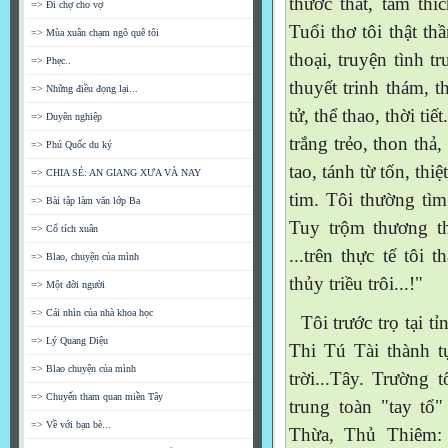
thước thất, tâm thíc
=> Đi chợ cho vợ
Tuổi thơ tôi thật thâ
=> Mùa xuân chạm ngõ quê tôi
thoại, truyện tình tr
=> Phẹc..
thuyết trinh thám, thơ
=> Những điều đọng lại...
tử, thể thao, thời tiế
=> Duyên nghiệp
trắng trẻo, thon thả
=> Phú Quốc du ký
tao, tánh từ tốn, thiệt
=> CHIA SẺ: AN GIANG XƯA VÀ NAY
tim. Tôi thường tìm to
=> Bài tập làm văn lớp Ba
Tuy trộm thương thầ
=> Cổ tích xuân
...trên thực tế tôi t
=> Blao, chuyện của mình
thủy triều trôi...!"
=> Một đời người
=> Cái nhìn của nhà khoa học
Tôi trước trọ tại tỉn
=> Lý Quang Diệu
Thi Tú Tài thành tư
=> Blao chuyện của mình
trời...Tây. Trường 
=> Chuyến tham quan miền Tây
trung toàn "tay tổ" 
=> Về với bạn bè...
Thừa, Thủ Thiêm: 