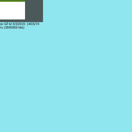
đọc kể từ 5/3/2015: 1403274
ors (3845959 hits)