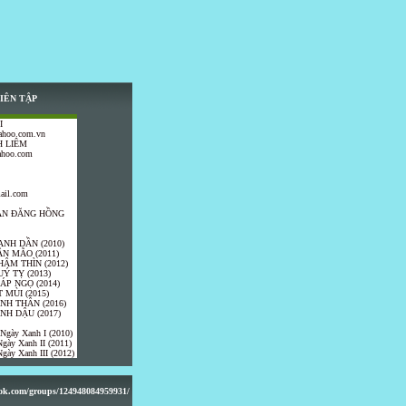
IÊN TẬP
I
ahoo.com.vn
 LIÊM
ahoo.com
ail.com
TRẦN ĐĂNG HỒNG
ANH DẦN (2010)
ÂN MÃO (2011)
HÂM THÌN (2012)
UÝ TỴ (2013)
IÁP NGỌ (2014)
 MÙI (2015)
ÍNH THÂN (2016)
INH DẬU (2017)
 Ngày Xanh I (2010)
gày Xanh II (2011)
gày Xanh III (2012)
ook.com/groups/124948084959931/