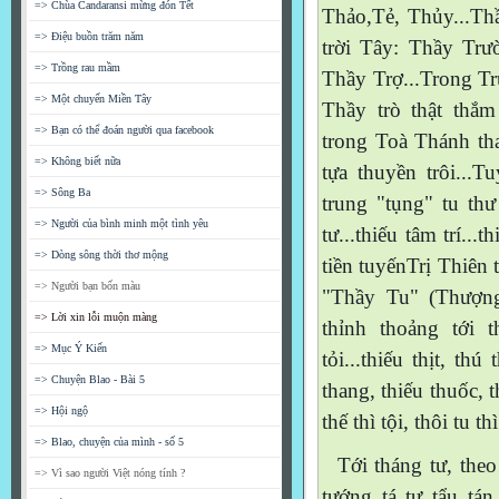
=> Chùa Candaransi mừng đón Tết
Thảo,Tẻ, Thủy...Thầ
=> Điệu buồn trăm năm
trời Tây: Thầy Trư
=> Trồng rau mầm
Thầy Trợ...Trong Trư
=> Một chuyến Miền Tây
Thầy trò thật thắ
=> Bạn có thể đoán người qua facebook
trong Toà Thánh than
=> Không biết nữa
tựa thuyền trôi...Tu
=> Sông Ba
trung "tụng" tu thư t
=> Người của bình minh một tình yêu
tư...thiếu tâm trí...t
=> Dòng sông thời thơ mộng
tiền tuyếnTrị Thiên t
=> Người bạn bốn màu
"Thầy Tu" (Thượng 
=> Lời xin lỗi muộn màng
thỉnh thoảng tới th
=> Mục Ý Kiến
tỏi...thiếu thịt, thú
=> Chuyện Blao - Bài 5
thang, thiếu thuốc, t
=> Hội ngộ
thế thì tội, thôi tu thì
=> Blao, chuyện của mình - số 5
Tới tháng tư, theo 
=> Vì sao người Việt nóng tính ?
tướng tá tự tẩu ta