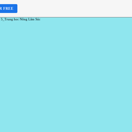
R FREE
 5_Trung hoc Nông Lâm Súc