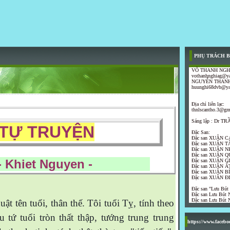
PHỤ TRÁCH B
VÕ THANH NGH
vothanhnghiag@y
NGUYỄN THANH
huunghi68dvb@y
Địa chỉ liên lạc:
thnlscantho.3@gm
Sáng lập : Dr 
Ự TRUYỆN
Đặc San:
Đặc san XUÂN C
Đặc san XUÂN T
Đặc san XUÂN N
Đặc san XUÂN Q
iet Nguyen -
Đặc san XUÂN G
Đặc san XUÂN ẤT
Đặc san XUÂN B
Đặc san XUÂN Đ
Đặc san "Lưu Bút
Đặc san Lưu Bút N
Đặc san Lưu Bút N
uật tên tuổi, thân thế. Tôi tuổi Tỵ, tính theo
́u tứ tuổi tròn thất thập, tướng trung trung
https://www.faceb