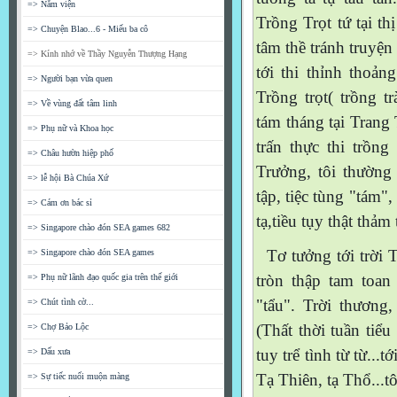
=> Nằm viện
Trồng Trọt tứ tại t
=> Chuyện Blao...6 - Miếu ba cô
tâm thề tránh truyện 
=> Kính nhớ về Thầy Nguyễn Thượng Hạng
tới thi thỉnh thoản
=> Người bạn vừa quen
Trồng trọt( trồng tr
=> Về vùng đất tâm linh
tám tháng tại Trang Tr
=> Phụ nữ và Khoa học
trấn thực thi trồng 
=> Châu hườn hiệp phố
Trưởng, tôi thường 
=> lễ hội Bà Chúa Xứ
tập, tiệc tùng "tám", 
=> Cám ơn bác sỉ
tạ,tiều tụy thật tha
=> Singapore chào đón SEA games 682
Tơ tưởng tới trời Tây
=> Singapore chào đón SEA games
tròn thập tam toan t
=> Phụ nữ lãnh đạo quốc gia trên thế giới
"tẩu". Trời thương, 
=> Chút tình cờ...
(Thất thời tuần tiểu 
=> Chợ Bảo Lộc
tuy trể tình từ từ...t
=> Dấu xưa
Tạ Thiên, tạ Thổ...t
=> Sự tiếc nuối muộn màng