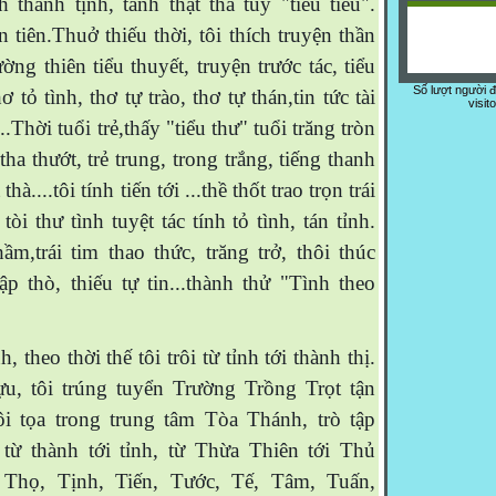
h thanh tịnh, tánh thật thà tuy "tiếu tiếu".
̀n tiên.Thuở thiếu thời, tôi thích truyện thần
ường thiên tiểu thuyết, truyện trước tác, tiểu
Số lượt người 
 tỏ tình, thơ tự trào, thơ tự thán,tin tức tài
visit
t...Thời tuổi trẻ,thấy "tiểu thư" tuổi trăng tròn
, tha thướt, trẻ trung, trong trắng, tiếng thanh
 thà....tôi tính tiến tới ...thề thốt trao trọn trái
̀i thư tình tuyệt tác tính tỏ tình, tán tỉnh.
m,trái tim thao thức, trăng trở, thôi thúc
hập thò, thiếu tự tin...thành thử "Tình theo
h, theo thời thế tôi trôi từ tỉnh tới thành thị.
̣u, tôi trúng tuyển Trường Trồng Trọt tận
tôi tọa trong trung tâm Tòa Thánh, trò tập
từ thành tới tỉnh, từ Thừa Thiên tới Thủ
Thọ, Tịnh, Tiến, Tước, Tế, Tâm, Tuấn,