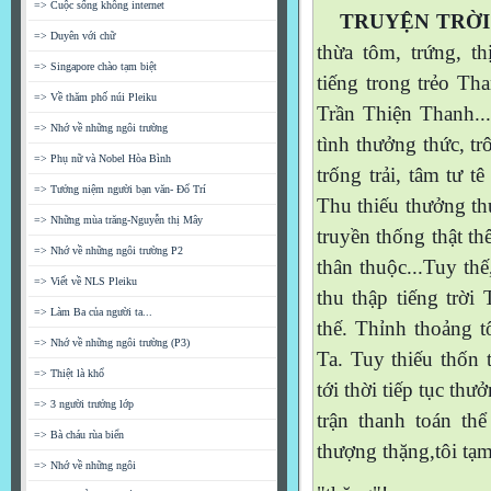
=> Cuộc sống không internet
TRUYỆN TRỜ
=> Duyên với chữ
thừa tôm, trứng, thi
=> Singapore chào tạm biệt
tiếng trong trẻo Tha
=> Về thăm phố núi Pleiku
Trần Thiện Thanh...,
=> Nhớ về những ngôi trường
tình thưởng thức, tr
=> Phụ nữ và Nobel Hòa Bình
trống trải, tâm tư tê
=> Tưởng niệm người bạn văn- Đổ Trí
Thu thiếu thưởng thứ
=> Những mùa trăng-Nguyễn thị Mây
truyền thống thật thê
=> Nhớ về những ngôi trường P2
thân thuộc...Tuy thế, 
=> Viết về NLS Pleiku
thu thập tiếng trời
=> Làm Ba của người ta...
thế. Thỉnh thoảng tô
=> Nhớ về những ngôi trường (P3)
Ta. Tuy thiếu thốn t
=> Thiệt là khổ
tới thời tiếp tục thư
=> 3 người trưởng lớp
trận thanh toán thể
=> Bà cháu rùa biển
thượng thặng,tôi tạ
=> Nhớ về những ngôi