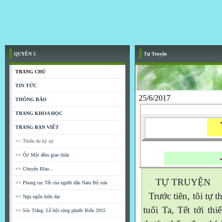
QUYỂN 5
Tự Truyện
TRANG CHỦ
TIN TỨC
25/6/2017
THÔNG BÁO
TRANG KHOA HỌC
T
TRANG BẠN VIẾT
=> Thiên du ký sự
- Kh
=> Ôi! Một đêm giao thừa
=> Chuyện Blao...
TỰ TRUYỆN
=> Phong tục Tết của người dân Nam Bộ xưa
Trước tiên, tôi tự th
=> Ngụ ngôn hiện đại
tuổi Ta, Tết tới thiê
=> Sóc Trăng: Lễ hội cúng phước Biển 2015