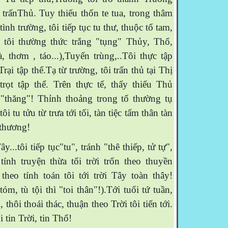
hị trấnThủ. Tuy thiếu thốn te tua, trong thâm
tình trường, tôi tiếp tục tu thư, thuộc tổ tam,
g tôi thường thức trắng "tụng" Thủy, Thổ,
à, thơm , táo...),Tuyến trùng,..Tôi thực tập
ại tập thể.Tạ từ trường, tôi trấn thủ tại Thị
trọt tập thể. Trên thực tế, thấy thiếu Thủ
"thăng"! Thỉnh thoảng trong tổ thường tụ
tôi tu tửu từ trưa tới tối, tàn tiệc tấm thân tàn
̉m thương!
...tôi tiếp tục"tu", tránh "thê thiếp, tử tự",
ính truyện thừa tối trời trốn theo thuyền
theo tính toán tôi tới trời Tây toàn thây!
tóm, tù tội thì "toi thân"!).Tới tuổi tứ tuần,
ới, thôi thoái thác, thuận theo Trời tôi tiến tới.
ôi tin Trời, tin Thổ!