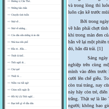
=> Hương vị Cần Thơ..
và trong lòng thì luô
=> Những bàn chân
luôn cận kề trước mũi
=> Chuyện tình buồn
Bởi trong ngày đó đ
=> Nhớ về ..
về hắn phải chợt tỉn
=> Nhớ về những...
khi trong màn đen củ
=> Còn đâu nữa những tà áo dài
hắn về lại một phiên 
=> Nhà hoa trên phố
đó, hắn đã trải. [1]
=> Bầu ơi...Bầu....
=> Thiệt là khổ..
Sáng ngày sau đi 
=> Thôi nghĩ đi...
nghiệp trên cùng mộ
=> Chợ quê
mình vào đêm trước 
=> Thiệt là ...
cười lên chế giễu. T
=> Niềm vui bất ngờ
còn trai tráng, nay 
=> Chim mồi ngày ấy
này hãy còn trẻ, điển 
=> Hồi Ký (3) Thôi nghĩ...
trắng. Thật sự là lã
=> Bạn biết gì về dầu dừa
người; không bao giờ