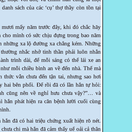
danh sách của các ‘cụ’ thợ thầy còn tồn tại
 mấy năm trước đây, khi đó chắc hãy
ện cho mình có sức chịu đựng trong bao năm
rên những xa lộ đường xa chẳng kém. Những
 thường nhắc nhở tinh thần phải luôn nhẫn
ành trình dài, để mỗi sáng có thể lái xe an
 như mỗi chiều bình an về đến nhà. Thế mà
nh thức vẫn chưa đến tận tai, nhưng sao hơi
y hai bên phổi. Để rồi đã có lần hắn tự hỏi:
ình cũng nên về nghỉ hưu chưa vậy?”… và
ì hắn phát hiện ra căn bệnh lười cuối cùng
mình.
đã có hai triệu chứng xuất hiện rõ nét.
, chưa chi mà hắn đã cảm thấy uể oải cả thân