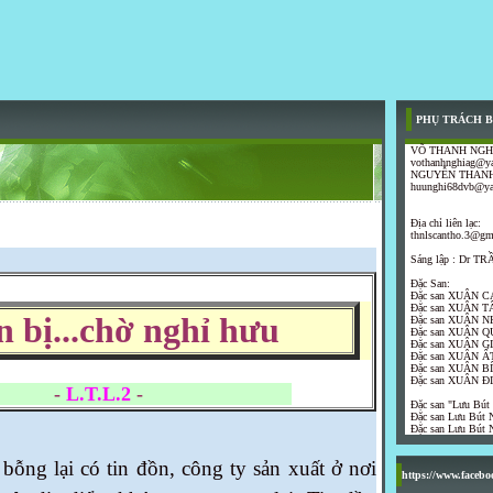
PHỤ TRÁCH B
VÕ THANH NGH
vothanhnghiag@y
NGUYỄN THANH
huunghi68dvb@y
Địa chỉ liên lạc:
thnlscantho.3@gm
Sáng lập : Dr 
Đặc San:
Đặc san XUÂN C
Đặc san XUÂN T
 bị...chờ nghỉ hưu
Đặc san XUÂN N
Đặc san XUÂN Q
Đặc san XUÂN G
Đặc san XUÂN ẤT
Đặc san XUÂN B
Đặc san XUÂN Đ
-
L.T.L.2
-
Đặc san "Lưu Bút
Đặc san Lưu Bút N
Đặc san Lưu Bút N
ại có tin đồn, công ty sản xuất ở nơi
https://www.faceb