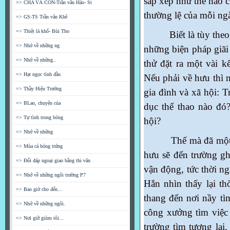
sắp xếp như thế nào c
=> CHA VÀ CON-Trần văn Hảo- St
thường lệ của mỗi ng
=> GS-TS Trần văn Khê
=> Thiệt là khổ- Bùi Tho
Biết là tùy theo ho
=> Nhớ về những ng
những biện pháp giãi
=> Nhớ về những..
thử đặt ra một vài k
=> Hạt ngọc tình đầu
Nếu phải về hưu thì 
=> Thầy Hiệu Trưởng
gia đình và xã hội: T
=> BLao, chuyện của
dục thể thao nào đó
=> Tự tình trong bóng
hội?
=> Nhớ về những
Thế mà đã một lần,
=> Mùa cá bóng trứng
hưu sẽ đến trường g
=> Đối đáp ngoại giao bằng thi văn
vận động, tức thời n
=> Nhớ về những ngôi trường P7
Hắn nhìn thấy lại th
=> Bao giờ cho đến...
thang đến nơi nầy tì
=> Nhớ về những ngôi.
công xưởng tìm việc 
=> Nơi giữ giùm tôi...
trường tìm tương lai,