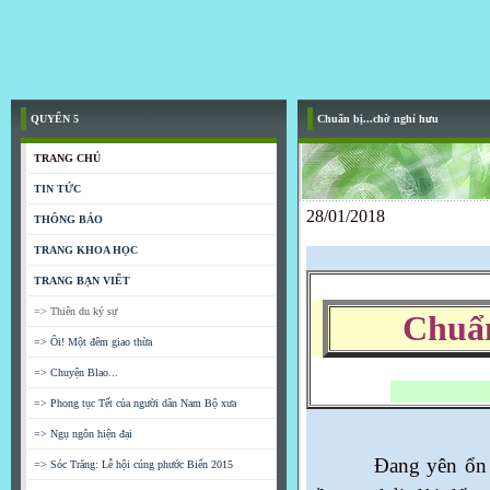
QUYỂN 5
Chuẩn bị...chờ nghỉ hưu
TRANG CHỦ
TIN TỨC
28/01/2018
THÔNG BÁO
TRANG KHOA HỌC
TRANG BẠN VIẾT
=> Thiên du ký sự
Chuẩn
=> Ôi! Một đêm giao thừa
=> Chuyện Blao...
=> Phong tục Tết của người dân Nam Bộ xưa
=> Ngụ ngôn hiện đại
Đang yên ổn bỗng l
=> Sóc Trăng: Lễ hội cúng phước Biển 2015