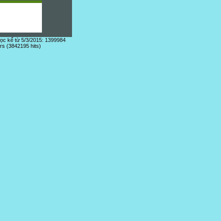
đọc kể từ 5/3/2015: 1399984
ors (3842195 hits)