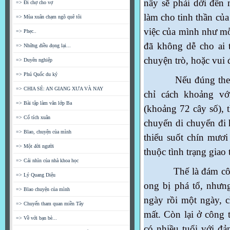
nầy sẽ phải dời đến 
=> Đi chợ cho vợ
làm cho tinh thần của
=> Mùa xuân chạm ngõ quê tôi
việc của mình như mỗ
=> Phẹc..
đã không dễ cho ai 
=> Những điều đọng lại...
chuyện trò, hoặc vui
=> Duyên nghiệp
=> Phú Quốc du ký
Nếu đúng theo như
=> CHIA SẺ: AN GIANG XƯA VÀ NAY
chỉ cách khoảng v
=> Bài tập làm văn lớp Ba
(khoảng 72 cây số), 
=> Cổ tích xuân
chuyến di chuyển đi h
=> Blao, chuyện của mình
thiểu suốt chín mươi
=> Một đời người
thuộc tình trạng giao
=> Cái nhìn của nhà khoa học
Thế là đám công n
=> Lý Quang Diệu
ong bị phá tổ, nhưng
=> Blao chuyện của mình
ngày rồi một ngày, 
=> Chuyến tham quan miền Tây
mất. Còn lại ở công 
=> Về với bạn bè...
có nhiều tuổi với đả