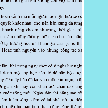
ho hết thời gian khi không còn việc làm như
ày.
àn cảnh mà mỗi người lúc nghỉ hưu sẽ có
 quyết khác nhau, cho nên hắn cũng đã từng
ế hoạch riêng cho mình trong thời gian tới.
nên làm những điều gì hữu ích cho bản thân,
rở lại trường học ư? Tham gia câu lạc bộ thể
? Hoặc tình nguyện vào những công tác xã
 khi trong ngày chợt có ý nghĩ lúc nghỉ
hi danh một lớp học nào đó để não bộ được
gay đêm ấy hắn đã lạc vào một cơn mộng cũ.
ời gian khi hãy còn chân ướt chân ráo lang
m cuộc sống mới. Ngày đến thì hăng say tới
làm kiếm sống, đêm về lại phải nỗ lực đến
 cho nên lúc nào tinh thần cũng căng thẳng,