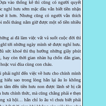
 Dựa vào thống kê thì cũng có người quyết
c nghỉ hưu sớm mặc dầu vẫn biết tiền nhận
sẽ ít hơn. Nhưng cũng có người vẫn thích
ồi mỗi tháng nắm giữ được một số tiền nhiều
i đã làm việc vất vả suốt cuộc đời thì
ghĩ tới những ngày mình sẽ được nghỉ hưu.
đủ sức khoẻ thì thụ hưởng những giây phút
, hay còn thời gian nhàn hạ chốn dân gian,
 hoặc vui đùa cùng con cháu.
i nghĩ đến việc về hưu cho chính mình
g hiểu sao trong lòng hắn lại âu lo không
 tâm đến tiền hưu non được lãnh sẽ bị cắt
n hưu chính thức, mà cũng chẳng phải e thẹn
ong xã hội… hắn chỉ lo âu vì chưa biết phải