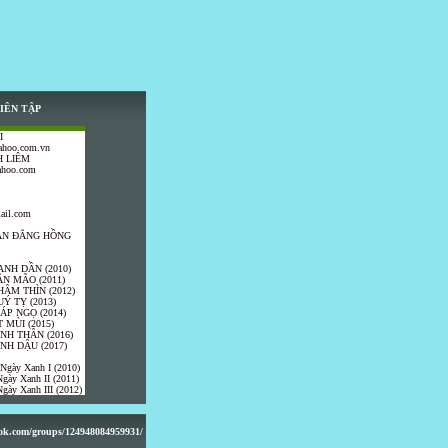
IÊN TẬP
I
ahoo.com.vn
 LIÊM
ahoo.com
ail.com
TRẦN ĐĂNG HỒNG
ANH DẦN (2010)
ÂN MÃO (2011)
HÂM THÌN (2012)
UÝ TỴ (2013)
IÁP NGỌ (2014)
 MÙI (2015)
ÍNH THÂN (2016)
INH DẬU (2017)
 Ngày Xanh I (2010)
gày Xanh II (2011)
gày Xanh III (2012)
ook.com/groups/124948084959931/