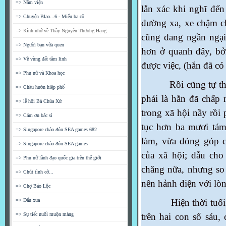
=> Nằm viện
lẫn xác khi nghĩ đến
=> Chuyện Blao...6 - Miếu ba cô
đường xa, xe chậm ch
=> Kính nhớ về Thầy Nguyễn Thượng Hạng
cũng đang ngần ngại 
=> Người bạn vừa quen
hơn ở quanh đây, bở
=> Về vùng đất tâm linh
được việc, (hắn đã có 
=> Phụ nữ và Khoa học
Rồi cũng tự thắc m
=> Châu hườn hiệp phố
phải là hắn đã chấp
=> lễ hội Bà Chúa Xứ
trong xã hội nầy rồi 
=> Cám ơn bác sỉ
tục hơn ba mươi tám
=> Singapore chào đón SEA games 682
làm, vừa đóng góp c
=> Singapore chào đón SEA games
của xã hội; dẫu ch
=> Phụ nữ lãnh đạo quốc gia trên thế giới
chăng nữa, nhưng so
=> Chút tình cờ...
nên hảnh diện với lòn
=> Chợ Bảo Lộc
=> Dấu xưa
Hiện thời tuổi qui
=> Sự tiếc nuối muộn màng
trên hai con số sáu,