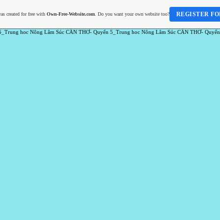
REGISTER FO
as created for free with
Own-Free-Website.com
. Do you want your own website too?
5_Trung hoc Nông Lâm Súc CẦN THƠ- Quyển 5_Trung hoc Nông Lâm Súc CẦN THƠ- Quyển