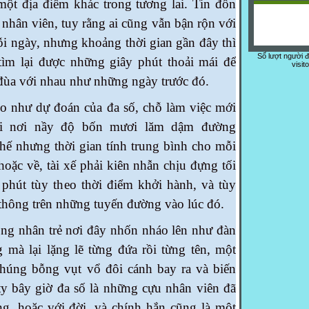
một địa điểm khác trong tương lai. Tin đồn
 nhân viên, tuy rằng ai cũng vẫn bận rộn với
i ngày, nhưng khoảng thời gian gần đây thì
Số lượt người 
tìm lại được những giây phút thoải mái để
visit
 đùa với nhau như những ngày trước đó.
 dự đoán của đa số, chỗ làm việc mới
ới nơi nầy độ bốn mươi lăm dậm đường
thế nhưng thời gian tính trung bình cho mỗi
oặc về, tài xế phải kiên nhẫn chịu đựng tối
 phút tùy theo thời điểm khởi hành, và tùy
 thông trên những tuyến đường vào lúc đó.
hân trẻ nơi đây nhốn nháo lên như đàn
 mà lại lặng lẽ từng đứa rồi từng tên, một
chúng bỗng vụt vổ đôi cánh bay ra và biến
ty bây giờ đa số là những cựu nhân viên đã
ng, hoặc với đời, và chính hắn cũng là một