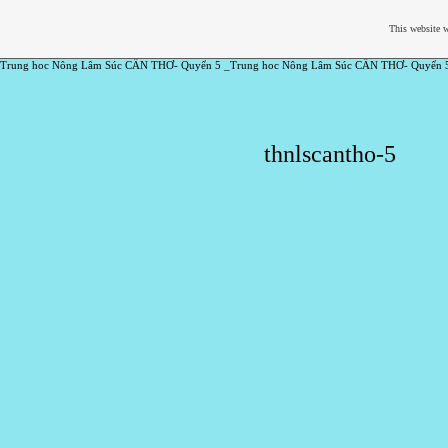
This website w
Trung hoc Nông Lâm Súc CẦN THƠ- Quyển 5 _Trung hoc Nông Lâm Súc CẦN THƠ- Quyển 
thnlscantho-5