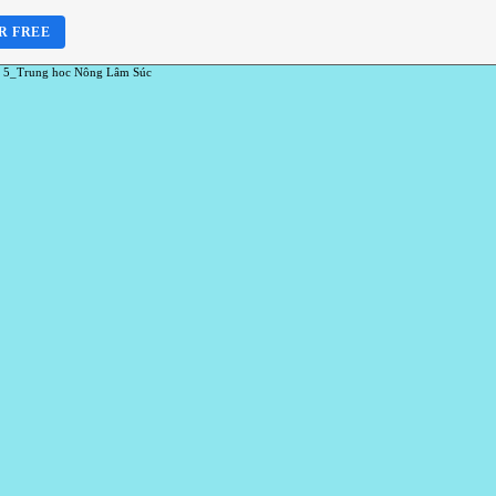
R FREE
 5_Trung hoc Nông Lâm Súc