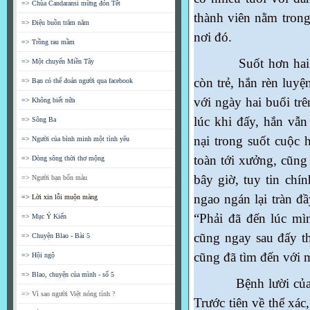
=> Chùa Candaransi mừng đón Tết
thành viên nằm trong 
=> Điệu buồn trăm năm
nơi đó.
=> Trồng rau mầm
Suốt hơn hai mươi
=> Một chuyến Miền Tây
còn trẻ, hắn rèn luy
=> Bạn có thể đoán người qua facebook
với ngày hai buổi t
=> Không biết nữa
lúc khi đấy, hắn vẫn
=> Sông Ba
nại trong suốt cuộc h
=> Người của bình minh một tình yêu
toàn tới xưởng, cũng
=> Dòng sông thời thơ mộng
bây giờ, tuy tin chí
=> Người bạn bốn màu
ngao ngán lại tràn đầ
=> Lời xin lỗi muộn màng
“Phải đã đến lúc m
=> Mục Ý Kiến
cũng ngay sau đấy th
=> Chuyện Blao - Bài 5
cũng đã tìm đến với 
=> Hội ngộ
=> Blao, chuyện của mình - số 5
Bệnh lười của hắn 
=> Vì sao người Việt nóng tính ?
Trước tiên về thể xác