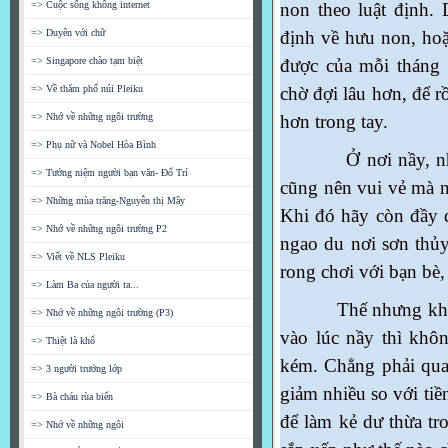
=> Cuộc sống không internet
non theo luật định.
=> Duyên với chữ
định về hưu non, hoặ
=> Singapore chào tạm biệt
được của mỗi tháng 
=> Về thăm phố núi Pleiku
chờ đợi lâu hơn, để r
=> Nhớ về những ngôi trường
hơn trong tay.
=> Phụ nữ và Nobel Hòa Bình
Ở nơi nầy, những a
=> Tưởng niệm người bạn văn- Đổ Trí
cũng nên vui vẻ mà n
=> Những mùa trăng-Nguyễn thị Mây
Khi đó hãy còn đầy 
=> Nhớ về những ngôi trường P2
ngao du nơi sơn thủy
=> Viết về NLS Pleiku
rong chơi với bạn bè,
=> Làm Ba của người ta...
Thế nhưng khi phả
=> Nhớ về những ngôi trường (P3)
vào lúc nầy thì khôn
=> Thiệt là khổ
kém. Chẳng phải quan
=> 3 người trưởng lớp
giảm nhiều so với tiề
=> Bà cháu rùa biển
để làm kẻ dư thừa tr
=> Nhớ về những ngôi