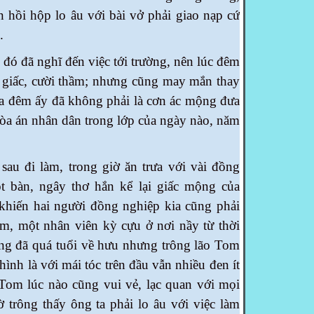
n hồi hộp lo âu với bài vở phải giao nạp cứ
.
ã nghĩ đến việc tới trường, nên lúc đêm
h giấc, cười thầm; nhưng cũng may mắn thay
a đêm ấy đã không phải là cơn ác mộng đưa
tòa án nhân dân trong lớp của ngày nào, năm
làm, trong giờ ăn trưa với vài đồng
t bàn, ngây thơ hắn kể lại giấc mộng của
khiến hai người đồng nghiệp kia cũng phải
om, một nhân viên kỳ cựu ở nơi nầy từ thời
cũng đã quá tuổi về hưu nhưng trông lão Tom
hình là với mái tóc trên đầu vẫn nhiều đen ít
o Tom lúc nào cũng vui vẻ, lạc quan với mọi
 trông thấy ông ta phải lo âu với việc làm