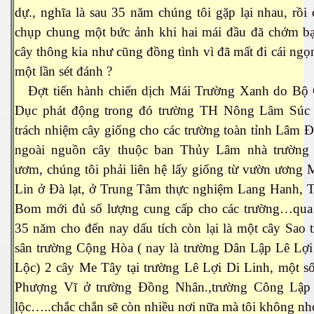
dự., nghĩa là sau 35 năm chúng tôi gặp lại nhau, rồi
chụp chung một bức ảnh khi hai mái đầu đã chớm b
cây thông kia như cũng đồng tình vì đã mất đi cái ngọ
một lần sét đánh ?
cebook
Đợt tiến hành chiến dịch Mái Trường Xanh do Bộ 
Dục phát động trong đó trường TH Nông Lâm Súc 
trách nhiệm cây giống cho các trường toàn tỉnh Lâm 
ngoài nguồn cây thuộc ban Thủy Lâm nhà trường 
ươm, chúng tôi phải liên hệ lấy giống từ vườn ương
yêu
Lin ở Đà lạt, ở Trung Tâm thực nghiệm Lang Hanh, 
Bom mới đủ số lượng cung cấp cho các trường…qua
35 năm cho đến nay dấu tích còn lại là một cây Sao 
sân trường Cộng Hòa ( nay là trường Dân Lập Lê Lợ
Lộc) 2 cây Me Tây tại trường Lê Lợi Di Linh, một s
Phượng Vĩ ở trường Đồng Nhân.,trường Công Lập
lộc…..chắc chắn sẽ còn nhiều nơi nữa mà tôi không nh