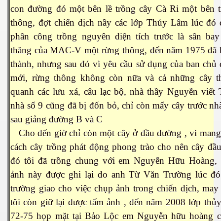
con đường đó một bên lề trồng cây Cà Ri một bên 
thông, đợt chiến dịch nầy các lớp Thủy Lâm lúc đó
phân công trồng nguyên diện tích trước là sân bay
thăng của MAC-V một rừng thông, đến năm 1975 đã 
thành, nhưng sau đó vì yêu cầu sử dụng của ban chủ
mới, rừng thông không còn nữa và cả những cây t
quanh các lưu xá, câu lạc bộ, nhà thầy Nguyễn viết 
nhà số 9 cũng đã bị đốn bỏ, chỉ còn mấy cây trước nh
sau giảng đường B và C
Cho đến giờ chỉ còn một cây ở đầu đường , vì mang
cách cây trồng phát động phong trào cho nên cây đầu
đó tôi đã trồng chung với em Nguyễn Hữu Hoàng, 
ảnh này được ghi lại do anh Từ Văn Trường lúc đó
trường giao cho việc chụp ảnh trong chiến dịch, ma
ết
tôi còn giữ lại được tấm ảnh , đến năm 2008 lớp thủ
72-75 họp mặt tại Bảo Lộc em Nguyễn hữu hoàng c