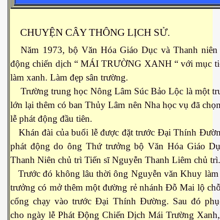
 Nam Bộ xưa
CHUYỆN CÂY THÔNG LỊCH SỬ.
Năm 1973, bộ Văn Hóa Giáo Dục và Thanh niên 
 Biển 2015
động chiến dịch “ MÁI TRƯỜNG XANH “ với mục tiê
làm xanh. Làm đẹp sân trường.
Trường trung học Nông Lâm Súc Bảo Lộc là một tr
lớn lại thêm có ban Thủy Lâm nên Nha học vụ đã chọ
lễ phát động đầu tiên.
Khán đài của buổi lễ được đặt trước Đại Thính Đườn
phát động do ông Thứ trưởng bộ Văn Hóa Giáo Dụ
Thanh Niên chủ trì Tiến sĩ Nguyễn Thanh Liêm chủ trì.
Trước đó không lâu thời ông Nguyễn văn Khuy làm 
trưởng có mở thêm một đường rẻ nhánh Đỗ Mai lộ ch
cổng chạy vào trước Đại Thính Đường. Sau đó phụ
NAY
cho ngày lễ Phát Động Chiến Dịch Mái Trường Xanh,