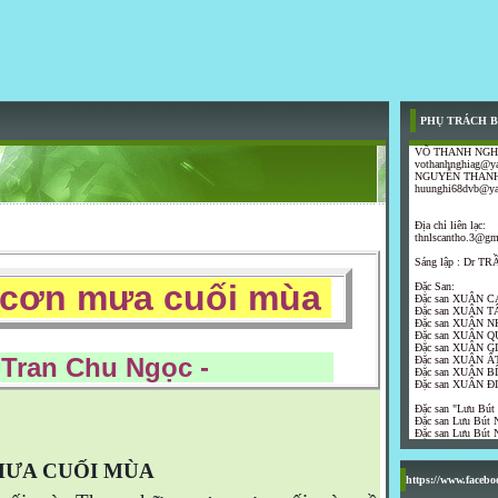
PHỤ TRÁCH B
VÕ THANH NGH
vothanhnghiag@y
NGUYỄN THANH
huunghi68dvb@y
Địa chỉ liên lạc:
thnlscantho.3@gm
Sáng lập : Dr 
ơn mưa cuối mùa
Đặc San:
Đặc san XUÂN C
Đặc san XUÂN T
Đặc san XUÂN N
Đặc san XUÂN Q
Đặc san XUÂN G
n Chu Ngọc -
Đặc san XUÂN ẤT
Đặc san XUÂN B
Đặc san XUÂN Đ
Đặc san "Lưu Bút
Đặc san Lưu Bút N
Đặc san Lưu Bút N
ƯA CUỐI MÙA
https://www.faceb