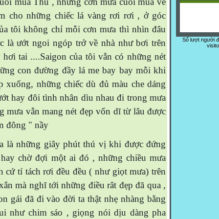
uối mùa Thu , những cơn mưa cuối mùa về
m cho những chiếc lá vàng rơi rơi , ở góc
ủa tôi không chỉ mỗi cơn mưa thì nhìn đâu
Số lượt người 
 là ướt ngoi ngóp trở về nhà như bơi trên
visit
hơi tai ....Saigon của tôi vẫn có những nét
hững con đường đầy lá me bay bay mỗi khi
p xuống, những chiếc dù đủ màu che dáng
hướt hay đôi tình nhân dìu nhau đi trong mưa
ong mưa vẫn mang nét đẹp vốn dĩ từ lâu được
ễn đông " nầy
à những giây phút thú vị khi được đứng
 hay chờ đợi một ai đó , những chiều mưa
n cứ tí tách rơi đều đều ( như giọt mưa) trên
xắn mà nghĩ tới những điều rât đẹp đã qua ,
on gái đã đi vào đời ta thật nhẹ nhàng bằng
i như chim sáo , giọng nói dịu dàng pha