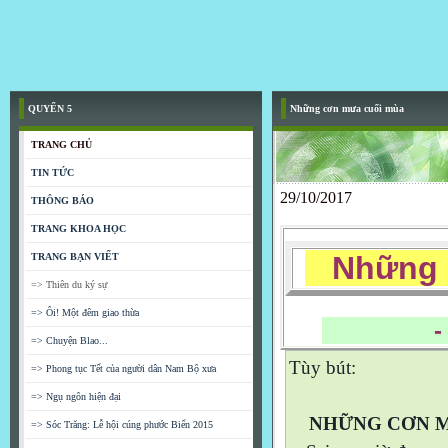
QUYỂN 5
Những cơn mưa cuối mùa
TRANG CHỦ
TIN TỨC
29/10/2017
THÔNG BÁO
TRANG KHOA HỌC
Những c
TRANG BẠN VIẾT
=> Thiên du ký sự
=> Ôi! Một đêm giao thừa
- Tra
=> Chuyện Blao...
Tùy bút:
=> Phong tục Tết của người dân Nam Bộ xưa
=> Ngụ ngôn hiện đại
NHỮNG CƠN M
=> Sóc Trăng: Lễ hội cúng phước Biển 2015