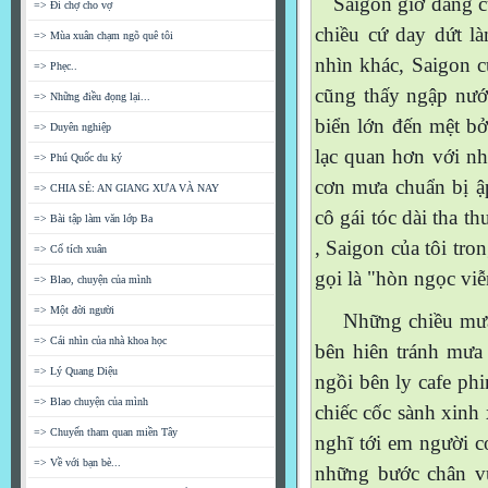
Saigon giờ đang c
=> Đi chợ cho vợ
chiều cứ day dứt là
=> Mùa xuân chạm ngõ quê tôi
nhìn khác, Saigon c
=> Phẹc..
cũng thấy ngập nước
=> Những điều đọng lại...
biển lớn đến mệt bở 
=> Duyên nghiệp
lạc quan hơn với n
=> Phú Quốc du ký
cơn mưa chuẩn bị ậ
=> CHIA SẺ: AN GIANG XƯA VÀ NAY
cô gái tóc dài tha t
=> Bài tập làm văn lớp Ba
, Saigon của tôi tr
=> Cổ tích xuân
gọi là "hòn ngọc vi
=> Blao, chuyện của mình
=> Một đời người
Những chiều mưa l
=> Cái nhìn của nhà khoa học
bên hiên tránh mưa
=> Lý Quang Diệu
ngồi bên ly cafe phi
=> Blao chuyện của mình
chiếc cốc sành xinh 
=> Chuyến tham quan miền Tây
nghĩ tới em người c
=> Về với bạn bè...
những bước chân vu