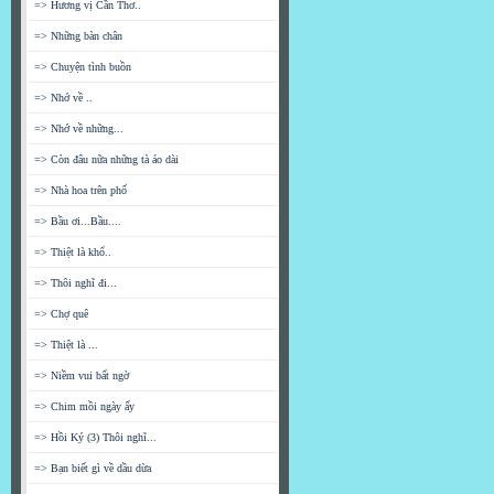
=> Hương vị Cần Thơ..
=> Những bàn chân
=> Chuyện tình buồn
=> Nhớ về ..
=> Nhớ về những...
=> Còn đâu nữa những tà áo dài
=> Nhà hoa trên phố
=> Bầu ơi...Bầu....
=> Thiệt là khổ..
=> Thôi nghĩ đi...
=> Chợ quê
=> Thiệt là ...
=> Niềm vui bất ngờ
=> Chim mồi ngày ấy
=> Hồi Ký (3) Thôi nghĩ...
=> Bạn biết gì về dầu dừa