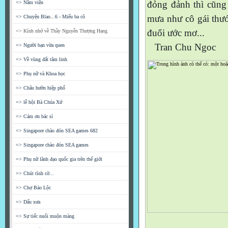
đỏng đảnh thì cũng
=> Nằm viện
mưa như cô gái thướ
=> Chuyện Blao...6 - Miếu ba cô
đuổi ước mơ...
=> Kính nhớ về Thầy Nguyễn Thượng Hạng
Tran Chu Ngoc
=> Người bạn vừa quen
=> Về vùng đất tâm linh
=> Phụ nữ và Khoa học
=> Châu hườn hiệp phố
=> lễ hội Bà Chúa Xứ
=> Cám ơn bác sỉ
=> Singapore chào đón SEA games 682
=> Singapore chào đón SEA games
=> Phụ nữ lãnh đạo quốc gia trên thế giới
=> Chút tình cờ...
=> Chợ Bảo Lộc
=> Dấu xưa
=> Sự tiếc nuối muộn màng