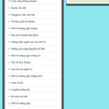
=> Cuộc sống không internet
=> Duyên với chữ
=> Singapore chào tạm biệt
=> Về thăm phố núi Pleiku
=> Nhớ về những ngôi trường
=> Phụ nữ và Nobel Hòa Bình
=> Tưởng niệm người bạn văn- Đổ Trí
=> Những mùa trăng-Nguyễn thị Mây
=> Nhớ về những ngôi trường P2
=> Viết về NLS Pleiku
=> Làm Ba của người ta...
=> Nhớ về những ngôi trường (P3)
=> Thiệt là khổ
=> 3 người trưởng lớp
=> Bà cháu rùa biển
=> Nhớ về những ngôi