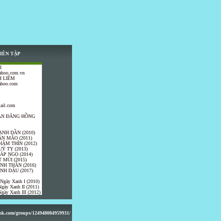
IÊN TẬP
I
ahoo.com.vn
 LIÊM
ahoo.com
ail.com
TRẦN ĐĂNG HỒNG
ANH DẦN (2010)
ÂN MÃO (2011)
HÂM THÌN (2012)
UÝ TỴ (2013)
IÁP NGỌ (2014)
 MÙI (2015)
ÍNH THÂN (2016)
INH DẬU (2017)
 Ngày Xanh I (2010)
gày Xanh II (2011)
gày Xanh III (2012)
ook.com/groups/124948084959931/