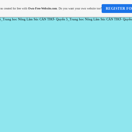
REGISTER FO
as created for free with
Own-Free-Website.com
. Do you want your own website too?
5_Trung hoc Nông Lâm Súc CẦN THƠ- Quyển 5_Trung hoc Nông Lâm Súc CẦN THƠ- Quyển