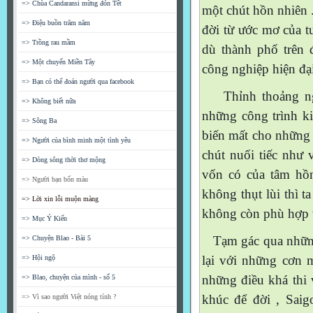
=> Chùa Candaransi mừng đón Tết
một chút hồn nhiên .
=> Điệu buồn trăm năm
đời từ ước mơ của t
=> Trồng rau mầm
dù thành phố trên 
=> Một chuyến Miền Tây
công nghiệp hiện đạ
=> Bạn có thể đoán người qua facebook
Thỉnh thoảng nghe
=> Không biết nữa
những công trình k
=> Sông Ba
biến mất cho những c
=> Người của bình minh một tình yêu
chút nuối tiếc như 
=> Dòng sông thời thơ mộng
vốn có của tâm hồn
=> Người bạn bốn màu
không thụt lùi thì t
=> Lời xin lỗi muộn màng
không còn phù hợp vớ
=> Mục Ý Kiến
Tạm gác qua những 
=> Chuyện Blao - Bài 5
lại với những cơn m
=> Hội ngộ
những điều khá thi 
=> Blao, chuyện của mình - số 5
khúc để đời , Saig
=> Vì sao người Việt nóng tính ?