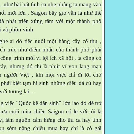
..như bài hát tình ca nhẹ nhàng ta mang vào
uổi mới lớn , Saigon bây giờ vẫn là như thế
đà phát triển xứng tầm với một thành phố
i và phồn vinh
 ai đó tiếc nuối một hàng cây cổ thụ ,
iến trúc như điểm nhấn của thành phố phải
ông trình mới vì lợi ích xã hội , ta cũng có
vậy, nhưng đó chỉ là phút ví von lãng mạn
 người Việt , khi mọi việc chỉ đi tới chớ
a phải biết tạm hi sinh những điều đả củ hay
i tương lai ...
việc "Quốc kế dân sinh" lớn lao đó để trở
ưa cuối mùa chiều Saigon có lẽ với tôi là
vị làm nguồn cảm hứng cho thi ca hay tình
on sớm nắng chiều mưa hay chỉ là cô gái