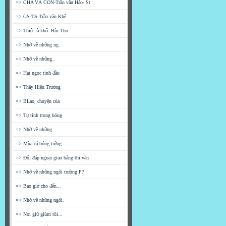
=> CHA VÀ CON-Trần văn Hảo- St
=> GS-TS Trần văn Khê
=> Thiệt là khổ- Bùi Tho
=> Nhớ về những ng
=> Nhớ về những..
=> Hạt ngọc tình đầu
=> Thầy Hiệu Trưởng
=> BLao, chuyện của
=> Tự tình trong bóng
=> Nhớ về những
=> Mùa cá bóng trứng
=> Đối đáp ngoại giao bằng thi văn
=> Nhớ về những ngôi trường P7
=> Bao giờ cho đến...
=> Nhớ về những ngôi.
=> Nơi giữ giùm tôi...