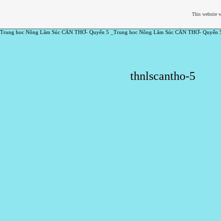
This website w
Trung hoc Nông Lâm Súc CẦN THƠ- Quyển 5 _Trung hoc Nông Lâm Súc CẦN THƠ- Quyển 
thnlscantho-5