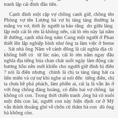
tranh lập cái đình đầu tiên.
Cạnh đình một cặp vợ chồng canh giữ, chồng tên
Phòng vợ tên Lượng bà vợ bị tàng tàng thường la
mắng vu vơ, thời ấy người ta bảo rằng do giữa làng
lập một cái lò rèn là không nên, cái lò rèn này lại nằm
lề đường, cạnh nhà ông năm Cung một người ở Phan
thiết lên lập nghiệp hình như ông ta làm việc ở ferme
. Sát nhà ông Năm về cánh đông là cái nghĩa địa cũ
không biết có từ lúc nào, cái lò rèn nằm ngay đầu
nghĩa địa tiếng búa chan chát suốt ngày làm động các
hương hồn nên mới khiến cho người giữ đình bị điên
ượng Hạng
? nói là điên nhưng chính là chị ta tàng tàng hát ca
liên miên và cự nự khi nghe ai nói đến tiếng điên, chị
ta chưa hề phá phách, làm phiền ai, cái lạ là vẫn ăn ở
với ông chồng đàng hoàng, có điều hai vợ chồng lại
không có con. Trong thời chiến tranh ,ông bà có nuôi
một đứa con lai, người con này hiện định cư ở Mỹ
vẫn thỉnh thoảng ghé về chốn cũ thăm bà con dù ông
bà không còn.