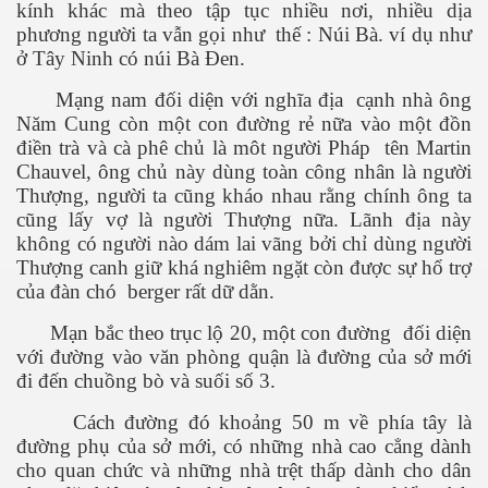
kính khác mà theo tập tục nhiều nơi, nhiều dịa
phương người ta vẫn gọi như thế : Núi Bà. ví dụ như
ở Tây Ninh có núi Bà Đen.
Mạng nam đối diện với nghĩa địa cạnh nhà ông
Năm Cung còn một con đường rẻ nữa vào một đồn
điền trà và cà phê chủ là môt người Pháp tên Martin
Chauvel, ông chủ này dùng toàn công nhân là người
Thượng, người ta cũng kháo nhau rằng chính ông ta
cũng lấy vợ là người Thượng nữa. Lãnh địa này
 Trí
không có người nào dám lai vãng bởi chỉ dùng người
Thượng canh giữ khá nghiêm ngặt còn được sự hổ trợ
Mây
của đàn chó berger rất dữ dằn.
Mạn bắc theo trục lộ 20, một con đường đối diện
với đường vào văn phòng quận là đường của sở mới
đi đến chuồng bò và suối số 3.
Cách đường đó khoảng 50 m về phía tây là
đường phụ của sở mới, có những nhà cao cẳng dành
)
cho quan chức và những nhà trệt thấp dành cho dân