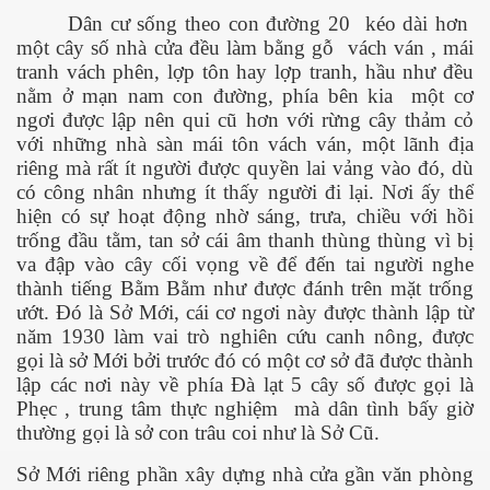
Dân cư sống theo con đường 20 kéo dài hơn
một cây số nhà cửa đều làm bằng gỗ vách ván , mái
tranh vách phên, lợp tôn hay lợp tranh, hầu như đều
nằm ở mạn nam con đường, phía bên kia một cơ
ngơi được lập nên qui cũ hơn với rừng cây thảm cỏ
với những nhà sàn mái tôn vách ván, một lãnh địa
riêng mà rất ít người được quyền lai vảng vào đó, dù
có công nhân nhưng ít thấy người đi lại. Nơi ấy thể
hiện có sự hoạt động nhờ sáng, trưa, chiều với hồi
trống đầu tằm, tan sở cái âm thanh thùng thùng vì bị
va đập vào cây cối vọng về để đến tai người nghe
thành tiếng Bằm Bằm như được đánh trên mặt trống
ướt. Đó là Sở Mới, cái cơ ngơi này được thành lập từ
năm 1930 làm vai trò nghiên cứu canh nông, được
gọi là sở Mới bởi trước đó có một cơ sở đã được thành
lập các nơi này về phía Đà lạt 5 cây số được gọi là
Phẹc , trung tâm thực nghiệm mà dân tình bấy giờ
thường gọi là sở con trâu coi như là Sở Cũ.
ết
Sở Mới riêng phần xây dựng nhà cửa gần văn phòng