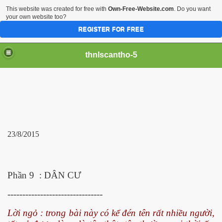
This website was created for free with
Own-Free-Website.com
. Do you want
your own website too?
REGISTER FOR FREE
thnlscantho-5
23/8/2015
Phần 9 : DÂN CƯ
--------------------------------
Lời ngỏ : trong bài này có kể đén tên rất nhiều người,