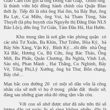
Giáo Cầm còn gọi là ông Đồng văn Giáp, chính ông
là thành viên hội đồng hành chính của Quận Blao
thời ấy. Tiếp đó là nhà ông Hai ốm, bà Bảy Bụt, ông
Ba Lực, Cai Miều, ông Vui, bà Tham Tùng, Sáu
Thuyết (là phụ huynh của Nguyễn thị Đăng Đàn NLS
Bảo Lộc), đến ông Tư Giản, Tám Đầu Hủ, Hai Hườn.
Khu trung tâm là nơi gần văn phòng quận có
các nhà Tư Xuân, Ba Khìn, Thợ Triêm, Hòa Ký, bà
Bảy Sên Xáng, Vận Ký, Bình Ký…rồi đến nhà Ông
Xã Bắc, Hương Cu, Bộ Cửu, ông Bác Thảo, Ông
Mới, Ba Phấn, Quản Chương, Ba Nghĩa, Vĩnh Lợi,
Sáu nhị, Phan Mành , Hai Thắng, Cu Nghinh, Bảy
Vẽ, Tổng Phi,Lý Xướng, ông bà Thư, Bốn chạng,
Bảy chẻ…
Mạn bắc con đường 20 có một số dân vốn là công
nhân của sở mới vì họ ở trong phần đất thuộc sở,
đàng sau những gian nhà đó rừng rậm vẫn còn.
Với con số nhớ được như đã nêu trên thì số
lượng dân cư ngày ấy rỏ ràng không nhiều, đây là