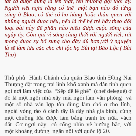
tất cả được dùng là tên thật, tên thường gọi thời ấy.
Người viết nghĩ rằng có thể một bạn nào đó từng
 Nam Bộ xưa
sống ở Blao, có thể có họ hàng hoặc thân quen với
những người được nêu, nếu là thế hệ trẻ hãy theo dõi
loạt bài này để phần nào hiểu được cuộc sống của
ngày ấy. Còn quí vi sống cùng thời với người viết, rất
 Biển 2015
mong được sự bổ sung cho đầy đủ hơn,với ý nguyện
là sẽ làm lưu cảo cho chi tộc họ Bùi tại Bảo Lộc.( Bùi
Tho
)
Thủ phủ Hành Chánh của quận Blao tỉnh Đồng Nai
Thượng đặt trong trại lính khố xanh mà dân tình quen
gọi nơi làm việc của “Sếp đề lê ghê” (chef delegué) ở
đó là một ngôi nhà xây mái ngói làm văn phòng và
một số nhà ván lợp tôn dùng làm chỗ ở cho lính,
ngoài vòng rào ở cánh tây là dảy nhà gia binh, cùng
một chuồng lừa được làm bằng tranh tre nứa, vách
đất. Cơ ngơi này có cổng nhìn về hướng bắc, với
NAY
một khoảng đường ngắn nối với quốc lộ 20.