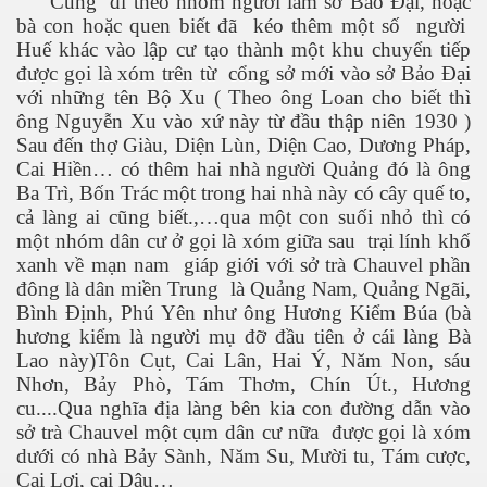
Cùng đi theo nhóm người làm sở Bảo Đại, hoặc
bà con hoặc quen biết đã kéo thêm một số người
Huế khác vào lập cư tạo thành một khu chuyển tiếp
được gọi là xóm trên từ cổng sở mới vào sở Bảo Đại
với những tên Bộ Xu ( Theo ông Loan cho biết thì
ông Nguyễn Xu vào xứ này từ đầu thập niên 1930 )
Sau đến thợ Giàu, Diện Lùn, Diện Cao, Dương Pháp,
Cai Hiền… có thêm hai nhà người Quảng đó là ông
Ba Trì, Bốn Trác một trong hai nhà này có cây quế to,
cả làng ai cũng biết.,…qua một con suối nhỏ thì có
n
một nhóm dân cư ở gọi là xóm giữa sau trại lính khố
xanh về mạn nam giáp giới với sở trà Chauvel phần
đông là dân miền Trung là Quảng Nam, Quảng Ngãi,
Bình Định, Phú Yên như ông Hương Kiểm Búa (bà
hương kiểm là người mụ đỡ đầu tiên ở cái làng Bà
Lao này)Tôn Cụt, Cai Lân, Hai Ý, Năm Non, sáu
Nhơn, Bảy Phò, Tám Thơm, Chín Út., Hương
cu....Qua nghĩa địa làng bên kia con đường dẫn vào
sở trà Chauvel một cụm dân cư nữa được gọi là xóm
dưới có nhà Bảy Sành, Năm Su, Mười tu, Tám cược,
Cai Lợi, cai Dậu…