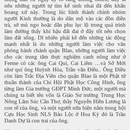
nêu những người tự tìm kế sinh nhai đã đến khẩn
hoang xứ này. Trong lúc hình thành chính nhóm
h tại Anh
người Kinh thường là do dân mộ vào các đồn điền
trà, sở mủ ngo hoặc dân phu lục lộ trong quá trình
làm đường thấy khí hậu đất đai ở đây tốt nên chọn
làm đất sống. Dĩ nhiên phải kề đến những tác động
mạnh nhất là do những người làm việc cho văn
phòng hành chánh quận Blao, những người làm việc
cho các trung tâm thực nghiệm canh nông như ở
Ferme có các ông Cai Qui, Cai Liêm …và Sở Mới
như quí ông Huỳnh Hòa, Trần văn Điều.. Ông Điều
còn làm Trắc Địa Viên cho quận Blao là một Phật tử
thuần thành của Chi Hội Phật Học Công Hinh, ông
từng làm Gia trưởng GĐPT Minh Đức, một người mà
chúng ta biết tên vốn là Giáo Sư trường Trung Học
Nông Lâm Súc Cần Thơ, thầy Nguyễn Hiền Lương là
con rể của ông, và một người nữa hiện nằm trong hội
Cựu Học Sinh NLS Bảo Lộc ở Hoa Kỳ đó là Trần
Danh Dự là con trai của ông.