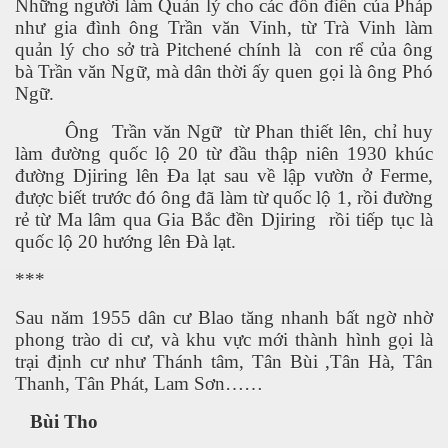
Những người làm Quản lý cho các đồn điền của Pháp
như gia đình ông Trần văn Vinh, từ Trà Vinh làm
quản lý cho sở trà Pitchené chính là con rể của ông
bà Trần văn Ngữ, mà dân thời ấy quen gọi là ông Phó
Ngữ.
Ông Trần văn Ngữ từ Phan thiết lên, chỉ huy
làm đường quốc lộ 20 từ đầu thập niên 1930 khúc
đường Djiring lên Đa lạt sau về lập vườn ở Ferme,
được biết trước đó ông đã làm từ quốc lộ 1, rồi đường
rẻ từ Ma lâm qua Gia Bắc đền Djiring rồi tiếp tục là
quốc lộ 20 hướng lên Đà lạt.
***
Sau năm 1955 dân cư Blao tăng nhanh bất ngờ nhờ
phong trào di cư, và khu vực mới thành hình gọi là
trại định cư như Thánh tâm, Tân Bùi ,Tân Hà, Tân
Thanh, Tân Phát, Lam Sơn……
Bùi Tho