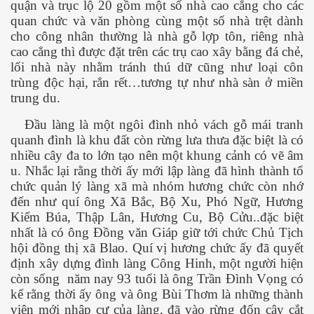
quận và trục lộ 20 gồm một số nhà cao cẳng cho các
quan chức và văn phòng cùng một số nhà trệt dành
cho công nhân thường là nhà gỗ lợp tôn, riêng nhà
cao cẳng thì được đặt trên các trụ cao xây bằng đá chẻ,
lối nhà này nhằm tránh thú dữ cũng như loại côn
trùng độc hại, rắn rết…tương tự như nhà sàn ở miền
cebook
trung du.
Đầu làng là một ngôi đình nhỏ vách gỗ mái tranh
quanh đình là khu đất còn rừng lưa thưa đặc biệt là có
nhiều cây đa to lớn tạo nên một khung cảnh có vẽ âm
u. Nhắc lại rằng thời ấy mới lập làng đã hình thành tổ
yêu
chức quản lý làng xã mà nhóm hương chức còn nhớ
đến như quí ông Xã Bắc, Bộ Xu, Phó Ngữ, Hương
Kiểm Búa, Thập Lân, Hương Cu, Bộ Cửu..đặc biệt
nhất là có ông Đồng văn Giáp giữ tới chức Chủ Tịch
hội đồng thị xã Blao. Quí vị hương chức ấy đã quyết
định xây dựng đình làng Công Hinh, một người hiện
còn sống năm nay 93 tuổi là ông Trần Đình Vọng có
kể rằng thời ấy ông và ông Bùi Thơm là những thành
viên mới nhập cư của làng, đã vào rừng đốn cây cắt