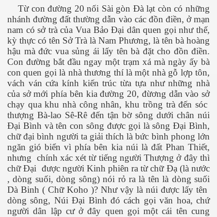
Từ con đường 20 nối Sài gòn Đà lạt còn có những
nhánh đường đất thường dẫn vào các đồn điền, ở mạn
nam có sở trà của Vua Bảo Đại dân quen gọi như thế,
kỳ thực có tên Sở Trà là Nam Phương, là tên bà hoàng
hậu mà đức vua sủng ái lấy tên bà đặt cho đồn điền.
es 682
Con đường bắt đầu ngay một trạm xá mà ngày ấy bà
con quen gọi là nhà thương thí là một nhà gỗ lợp tôn,
es
vách ván cứa kính kiến trúc từa tựa như những nhà
của sở mới phía bên kia đường 20, đừơng dẫn vào sở
thế giới
chạy qua khu nhà công nhân, khu trồng trà đến sóc
thượng Bà-lao Sê-Rê đến tận bờ sông dưới chân núi
Đại Bình và tên con sông được gọi là sông Đại Bình,
chữ đại bình người ta giải thích là bức bình phong lớn
ngăn gió biển vì phía bên kia núi là đất Phan Thiết,
nhưng chính xác xét từ tiếng người Thượng ở đây thì
chữ Đại được người Kinh phiên ra từ chữ Đạ (là nước
, dòng suối, dòng sông) nói rỏ ra là tên là dòng suối
Dà Binh ( Chữ Koho )? Như vậy là núi được lấy tên
dòng sông, Núi Đại Bình đó cách gọi văn hoa, chứ
người dân lập cư ở đây quen gọi một cái tên cung