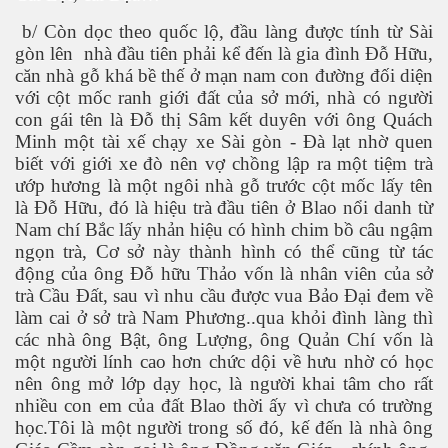
b/ Còn dọc theo quốc lộ, đầu làng được tính từ Sài
gòn lên nhà đầu tiên phải kể đến là gia đình Đỗ Hữu,
căn nhà gỗ khá bề thế ở mạn nam con đường đối diện
với cột mốc ranh giới đất của sở mới, nhà có người
con gái tên là Đỗ thị Sâm kết duyên với ông Quách
Minh một tài xế chạy xe Sài gòn - Đà lạt nhờ quen
biết với giới xe đò nên vợ chồng lập ra một tiệm trà
ướp hương là một ngôi nhà gỗ trước cột mốc lấy tên
là Đỗ Hữu, đó là hiệu trà đầu tiên ở Blao nổi danh từ
Nam chí Bắc lấy nhản hiệu có hình chim bồ câu ngậm
ngọn trà, Cơ sở này thành hình có thể cũng từ tác
động của ông Đỗ hữu Thảo vốn là nhân viên của sở
trà Cầu Đất, sau vì nhu cầu được vua Bảo Đại đem về
làm cai ở sở trà Nam Phương..qua khỏi đình làng thì
các nhà ông Bật, ông Lượng, ông Quản Chí vốn là
một người lính cao hơn chức dội về hưu nhờ có học
nên ông mở lớp dạy học, là người khai tâm cho rất
nhiều con em của đất Blao thời ấy vì chưa có trường
học.Tôi là một người trong số đó, kế đến là nhà ông