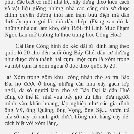
phu, đặc biệt có một nhà trệt xây dựng theo kiểu cách
và vật liệu giống những nhà cao cẳng của sở được
chính quyền đương thời làm trạm bưu điện mà dân
thời ấy quen gọi là nhà dây thép. (Đàng sau đó là
những nhà dài làm kho, đến 1958 thì Linh Mục Phạm
Ngọc Lan mở trường tư thục trung hoc Cộng Hòa)
Cái làng Công hinh đó kéo dài từ đình làng theo
quốc lộ 20 cho đến suối ông Bảy Chẻ, dân cư dường
như được chia thành hai cụm, một cụm là xóm trong
và một cụm là xóm ngoài ở dọc theo quốc lộ 20.
a/
Xóm trong gồm khu công nhân cho sở trà Bảo
Đại họ được ở trong những căn nhà xây gạch lợp
ngói, đa số người làm cho sở Bảo Đại là dân Huế
cũng có thể là nhà vua bấy giờ ưu tiên đưa người
mình vào khẩn hoang, lập nghiệp như các gia đình
ông Vỹ, ông Quãng, ông Vọng, ông Sệ.... vườn trà
của sở này có ranh giới được trồng một hàng cây dẻ
cách biệt với xóm làng.