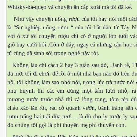
Whisky-bà-quẹo và chuyện ăn cắp xoài mà tôi đã kể.
Như vậy chuyện uống rượu của tôi hay nói một các
là “Sự nghiệp uống rượu “ của tôi bắt đầu từ Tây N
với ở xứ tôi chuyện rượu chỉ có ở người lớn tuổi và
giỗ hay cưới hỏi..Còn ở đây, ngay cả những cậu học s
tứ cũng đã sành sõi trong nghề này rồi.
Không lâu chỉ cách 2 hay 3 tuần sau đó, Danh rê, Th
đã mời tôi đi chơi. để rồi ở một nhà bạn nào đó trên đ
hồ, tôi không làm sao nhớ nổi, trong lúc trà nước nói
phụ huynh thì các em dùng một tấm lưới nhỏ, r
mương nước trước nhà thì cá lòng tong, tôm tép đ
chảo xào lăn rồi, rau cỏ quanh vườn, bánh tráng sẳn c
rượu trắng hai trái dừa tươi …là đủ cho ly trước ly s
ết
đó chúng tôi gọi là phi thuyền mẹ phi thuyền con.
Nhớ lần đi xuống Bến Kéo gọi là ăn vú sữa, có phả