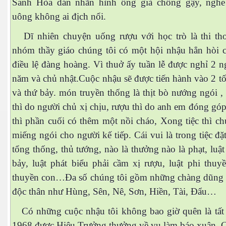
Sanh Hòa dán nhãn hình ông già chống gậy, nghe
uông không ai địch nổi.
Dĩ nhiên chuyện uống rượu với học trò là thi tho
nhóm thầy giáo chúng tôi có một hội nhậu hẳn hòi c
điều lệ đàng hoàng. Vì thuở ấy tuần lễ được nghỉ 2 n
năm và chủ nhật.Cuộc nhậu sẽ được tiến hành vào 2 tối
và thứ bảy. món truyền thống là thịt bò nướng ngói 
thì do người chủ xị chịu, rượu thì do anh em đóng gó
thì phần cuối có thêm một nồi cháo, Xong tiệc thì c
miếng ngói cho người kế tiếp. Cái vui là trong tiệc đặt
ượng Hạng
tổng thống, thủ tướng, nào là thưởng nào là phạt, luật
bảy, luật phát biểu phải cầm xị rượu, luật phi thuy
thuyền con…Đa số chúng tôi gồm những chàng dũng s
độc thân như Hùng, Sên, Nê, Sơn, Hiền, Tài, Đẩu…
Có những cuộc nhậu tôi không bao giờ quên là tất
1968 được Hiệu Trưởng thưởng về vụ làm báo xuân. 