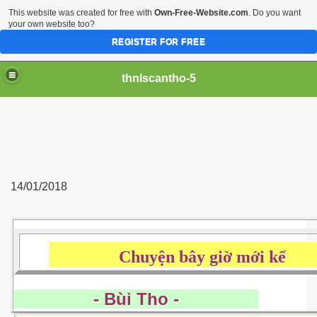
This website was created for free with
Own-Free-Website.com
. Do you want
your own website too?
REGISTER FOR FREE
thnlscantho-5
14/01/2018
Chuyện bây giờ mới k
- Bùi Tho -