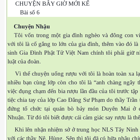
CHUYỆN BÂY GIỜ MỚI KỂ
Bài số 6
 Nam Bộ xưa
Chuyện Nhậu
Tôi vốn trong một gia đình nghèo và đông con vi
 Biển 2015
với tôi là cố gắng to lớn của gia đình, thêm vào đó l
sinh Gia Đình Phật Tử Việt Nam chính tôi phải giữ n
luật của đoàn.
Vì thế chuyện uống rượu với tôi là hoàn toàn xa lạ
nhiều bạn cùng lớp còn cho tôi là “anh chàng ngây t
việc đụng chạm đến bia rượu lần đầu của tôi trước tập 
tiệc chia tay của lớp Cao Đẳng Sư Phạm do thầy Trần
đứng tổ chức tại quán bò bảy món Duyên Mai ở 
Nhuận. Từ đó tôi biết được cái cảm giác say rượu là th
Khi lên nhận nhiệm sở ở trung học NLS Tây Ninh 
NAY
với các thầy Nê, Hùng, Sên thì tôi đã có bữa nhậu chí