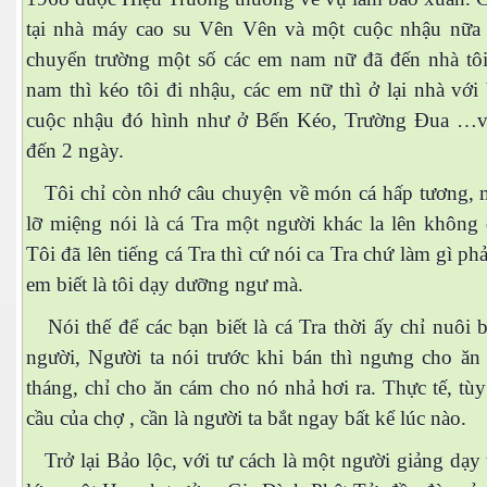
tại nhà máy cao su Vên Vên và một cuộc nhậu nữa l
chuyển trường một số các em nam nữ đã đến nhà tôi
nam thì kéo tôi đi nhậu, các em nữ thì ở lại nhà với 
cuộc nhậu đó hình như ở Bến Kéo, Trường Đua …v
es 682
đến 2 ngày.
es
Tôi chỉ còn nhớ câu chuyện về món cá hấp tương, 
thế giới
lỡ miệng nói là cá Tra một người khác la lên không 
Tôi đã lên tiếng cá Tra thì cứ nói ca Tra chứ làm gì phả
em biết là tôi dạy dưỡng ngư mà.
Nói thế để các bạn biết là cá Tra thời ấy chỉ nuôi 
người, Người ta nói trước khi bán thì ngưng cho ăn
tháng, chỉ cho ăn cám cho nó nhả hơi ra. Thực tế, tù
cầu của chợ , cần là người ta bắt ngay bất kể lúc nào.
Trở lại Bảo lộc, với tư cách là một người giảng dạy 