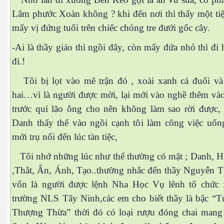
Lâm phước Xoàn không ? khi đến nơi thì thấy một tiệ
mấy vị đứng tuổi trên chiếc chỏng tre đưới gốc cây.
-Ai là thầy giáo thì ngồi đây, còn mấy đứa nhỏ thì đi 
đi.!
cebook
Tôi bị lọt vào mê trận đó , xoài xanh cá đuối và
hai…vì là người được mời, lại mới vào nghề thêm vào
trước quí lão ông cho nên không làm sao rời được
Danh thấy thế vào ngồi cạnh tôi làm công việc uống
yêu
mới trụ nổi đến lúc tàn tiệc,
Tôi nhớ những lúc như thế thường có mặt ; Danh, H
,Thắt, Ẩn, Ánh, Tạo..thường nhắc đến thầy Nguyễn 
vốn là người được lệnh Nha Học Vụ lênh tổ chức
trường NLS Tây Ninh,các em cho biết thầy là bậc “
Thượng Thừa” thời đó có loại rượu đóng chai mang