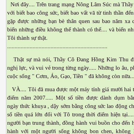
Nơi đây.... Trên trang mạng Nông Lâm Súc mà Thầy 
với biết bao công sức, biết bao vất vã từ tinh thần đến
gặp được những bạn bè thân quen sau bao năm xa c
biến những điều không thể thành có thể.... và biến 
Tôi thành sự thật.
...................................................................
Thật sự mà nói, Thầy Cô Đang Hồng Kim Thu đã
nghị lực, và vui vẻ trong từng ngày..... Những lo âu,
cuộc sống " Cơm, Áo, Gạo, Tiền " đã không còn nữa...
VÀ.... Tôi đã mua được một máy tính giá mười hai t
điểm năm 2007..... Một số tiền được dành dụm bằ
ngày thức khuya , dậy sớm bằng công sức lao động ch
số tiền quá lớn đối với Tô trong thời điểm hiện tại..
ết
người bạn trung thành, đồng hành vui buồn cho đến 
hành với một người sống không bon chen, không l