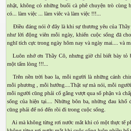
nhật, không có những buổi cà phê chuyện trò cùng b
có... làm việc ... làm viêc và làm việc !!!...
Điều đáng nói ở đây là khi sự thương yêu của Thầy 
như lời động viên mỗi ngày, khiến cuộc sống đã ch
cebook
nghĩ tích cực trong ngày hôm nay và ngày mai.... và mã
Luôn nhớ ơn Thầy Cô, nhưng giờ chỉ biết bày tỏ b
một tấm lòng !!!...
yêu
Trên nền trời bao la, mỗi người là những cánh chi
mỗi phương , mỗi hướng....Thật sự mà nói, mỗi ngườ
mỗi người cũng phải cố gắng vượt qua số phận và ch
sống của hiện tại.... Những bôn ba, những đau khổ đ
cũng phải để nó đến rồi đi trong cuộc sống.
Ai mà không từng rơi nước mắt khi có một thực tế p
không từng rơi nước mắt khi cuộc sống luôn nhiều bế tắ