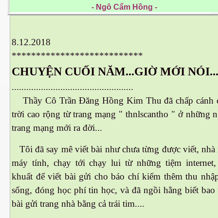
- Ngô Cẩm Hồng -
 Nam Bộ xưa
8.12.2018
***************************
 Biển 2015
CHUYỆN CUỐI NĂM...GIỜ MỚI NÓI..
..................................................
Thầy Cô Trần Đăng Hồng Ki
m Thu đã chấp cánh c
trời cao rộng từ trang mạng " thnlscantho " ở những n
trang mạng mới ra đời...
Tôi đã say mê viết bài như chưa từng được viết, nh
máy tính, chạy tới chạy lui từ những tiệm internet
khuất để viết bài gửi cho báo chí kiếm thêm thu nhậ
sống, đóng học phí tin học, và đã ngồi hằng biết bao 
bài gửi trang nhà bằng cả trái tim....
NAY