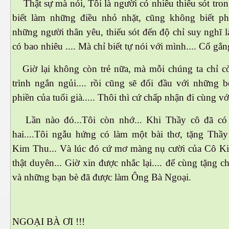
Thật sự mà nói, Tôi là người có nhiều thiếu sót tron
biết làm những điều nhỏ nhặt, cũng không biết ph
những người thân yêu, thiếu sót đến độ chỉ suy nghĩ l
có bao nhiêu .... Mà chỉ biết tự nói với mình.... Cố gắng
es 682
Giờ lại không còn trẻ nữa, mà mỗi chúng ta chỉ cò
es
trình ngắn ngủi.... rồi cũng sẽ đối đầu với những 
phiền của tuổi già..... Thôi thì cứ chấp nhận đi cùng với
thế giới
Lần nào đó...Tôi còn nhớ... Khi Thầy cô đã có 
hai....Tôi ngẫu hứng có làm một bài thơ, tặng Th
Kim Thu... Và lúc đó cứ mơ màng nụ cười của Cô Ki
thật duyên... Giờ xin được nhắc lại.... để cùng tặng
và những bạn bè đã được làm Ông Bà Ngoại.
NGOẠI BÀ ƠI !!!