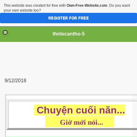
This website was created for free with
Own-Free-Website.com
. Do you want
your own website too?
REGISTER FOR FREE
thnlscantho-5
9/12/2018
Chuyện cuối năn...
Giờ mới nói...