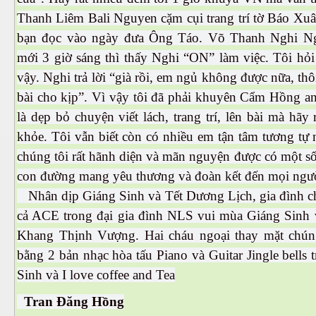
Thanh Liêm Bali Nguyen cặm cụi trang trí tờ Báo Xuâ
bạn đọc vào ngày đưa Ông Táo. Võ Thanh Nghi Ngh
mới 3 giờ sáng thì thấy Nghi “ON” làm việc. Tôi hỏi
vậy. Nghi trả lời “già rồi, em ngủ không được nữa, th
bài cho kịp”. Vì vậy tôi đã phải khuyên Cẩm Hồng a
là dẹp bỏ chuyện viết lách, trang trí, lên bài mà hãy
khỏe. Tôi vẫn biết còn có nhiều em tận tâm tương tự 
chúng tôi rất hãnh diện và mãn nguyện được có một số
con đường mang yêu thương và đoàn kết đến mọi ngư
Nhân dịp Giáng Sinh và Tết Dương Lịch, gia đình ch
cả ACE trong đại gia đình NLS vui mùa Giáng Sin
Khang Thịnh Vượng. Hai cháu ngoại thay mặt chún
bằng 2 bản nhạc hòa tấu Piano và Guitar Jingle bells
Sinh và I love coffee and Tea
Tran Đăng Hồng