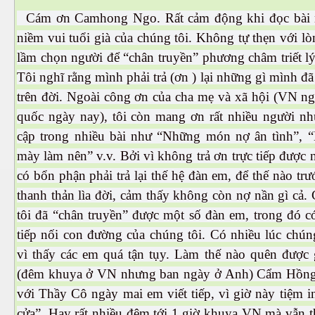
Cám ơn Camhong Ngo. Rất cảm động khi đọc bài n
niềm vui tuổi già của chúng tôi. Không tự thẹn với l
lầm chọn người để “chân truyền” phương châm triết l
Tôi nghĩ rằng mình phải trả (ơn ) lại những gì mình đ
trên đời. Ngoài công ơn của cha mẹ và xã hội (VN n
quốc ngày nay), tôi còn mang ơn rất nhiều người nh
cập trong nhiều bài như “Những món nợ ân tình”,
n
mày làm nên” v.v. Bởi vì không trả ơn trực tiếp được 
có bổn phận phải trả lại thế hệ đàn em, để thế nào tr
thanh thản lìa đời, cảm thấy không còn nợ nần gì cả.
tôi đã “chân truyền” được một số đàn em, trong đó 
tiếp nối con đường của chúng tôi. Có nhiều lúc chúng
vì thấy các em quá tận tụy. Làm thế nào quên được
(đêm khuya ở VN nhưng ban ngày ở Anh) Cẩm Hồng
với Thầy Cô ngày mai em viết tiếp, vì giờ này tiệm i
cửa”. Hay rất nhiều đêm tới 1 giờ khuya VN mà vẫn 