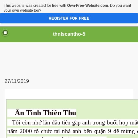
This website was created for free with
Own-Free-Website.com
. Do you want
your own website too?
REGISTER FOR FREE
thnlscantho-5
27/11/2019
Ân Tình Thiên Thu
Tôi còn nhớ lần đầu tiên gặp anh trong buổi họp mặt
năm 2000 tổ chức tại nhà anh bên quận 9 để mừng