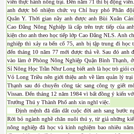
viên thực hành nông trại. Đến năm 71 thì bị động viên
anh được bổ nhiệm chức vụ Chỉ huy phó Phân độ
Quân Y. Thời gian nầy anh được anh Bùi Xuân Cả
Cao Đẳng Nông Nghiệp là cấp trên trực tiếp của anh
es 682
kiện cho anh theo học tiếp lớp Cao Đẳng NLS. Anh ch
nghiệp thì xảy ra bến cố 75, anh bị tập trung đi học t
es
đến tháng 10 năm 77 mới được thả về. Sau đó anh 
thế giới
vào làm ở Phòng Nông Nghiệp Quận Bình Thạnh, ở
Sỉ Nông Học Trần Như Long biết anh là học trò giỏi c
Vỏ Long Triều nên giới thiệu anh về làm quản lý trạ
Thạnh sau đó chuyển công tác sang công ty giết m
Vissan. Đến tháng 12 năm 1984 vì bất đồng ý kiến vớ
Trưởng Thú y Thành Phố anh xin nghĩ việc.
Định mệnh đã dẩn dắt cuộc đời anh sang bước n
Rời bỏ ngành nghề chăn nuôi thú y, từ giả những kiế
nông nghiệp đã học và kinh nghiệm bao nhiêu năm