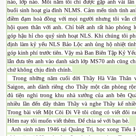
nào, lớp nào. Mổi năm tôi chỉ được gặp anh vài lần 
buổi sinh hoạt gia đình NLMS. Cảm mến tính tình anh
điềm đạm hoà đồng với mọi người nhưng tôi vẫn c
hội quen thân với anh. Chỉ biết anh rất hào phóng 
góp hậu hỉ cho quỷ sinh hoạt NLS. Khi chúng tôi ph
định làm kỷ yếu NLS Bảo Lộc anh ủng hộ nhiệt tìn
góp kinh phí trước tiên. Vậy mà Ban Biên Tập Kỷ Yế
lẫn đưa tên anh vào danh sách lớp MS70 anh cũng chỉ
chứ không chịu đính chính.
Trong những năm cuối đời Thầy Hà Văn Thân v
Saigon, anh dành riêng cho Thầy một căn phòng rộn
đủ tiện nghi trong khu nhà xưởng của anh bên Qu
nhiều lần đến đây thăm Thầy và nghe Thầy kể nhiề
Trong bài viết Một Cõi Đi Về tôi cũng có viết đôi n
Hôm nay tôi muốn viết thêm. Để chia sẻ với bạn bè.
ết
Anh sinh năm 1946 tại Quảng Trị, học xong Tiểu 