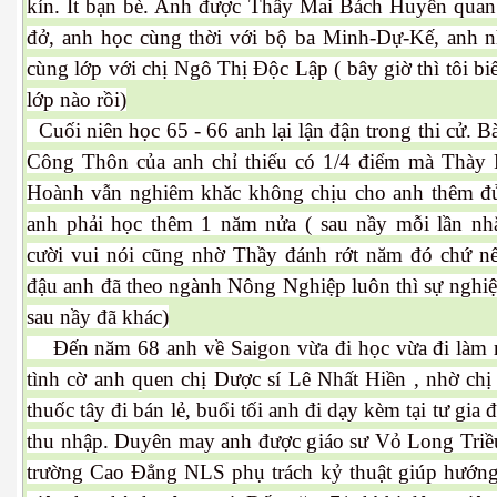
kín. Ít bạn bè. Anh được Thầy Mai Bách Huyên quan
đở, anh học cùng thời với bộ ba Minh-Dự-Kế, anh n
cùng lớp với chị Ngô Thị Độc Lập ( bây giờ thì tôi bi
lớp nào rồi)
Cuối niên học 65 - 66 anh lại lận đận trong thi cử. B
Công Thôn của anh chỉ thiếu có 1/4 điểm mà Thày
Hoành vẫn nghiêm khăc không chịu cho anh thêm đ
anh phải học thêm 1 năm nửa ( sau nầy mỗi lần nhắ
cười vui nói cũng nhờ Thầy đánh rớt năm đó chứ nế
đậu anh đã theo ngành Nông Nghiệp luôn thì sự nghiệ
ượng Hạng
sau nầy đã khác)
Đến năm 68 anh về Saigon vừa đi học vừa đi làm rấ
tình cờ anh quen chị Dược sí Lê Nhất Hiền , nhờ chị
thuốc tây đi bán lẻ, buổi tối anh đi dạy kèm tại tư gia 
thu nhập. Duyên may anh được giáo sư Vỏ Long Triề
trường Cao Đẳng NLS phụ trách kỷ thuật giúp hướng