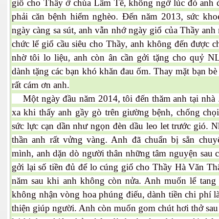
giổ cho Thầy ở chùa Lâm Tế, không ngờ lúc đó anh
phải căn bệnh hiểm nghèo. Đến năm 2013, sức kho
ngày càng sa sút, anh vẫn nhớ ngày giổ của Thầy anh 
chức lể giổ cầu siêu cho Thầy, anh không đến được ch
nhờ tôi lo liệu, anh còn ân cần gởi tặng cho quỷ NL
dành tặng các bạn khó khăn đau ốm. Thay mặt bạn bè 
rất cám ơn anh.
Một ngày đầu năm 2014, tôi đến thăm anh tại nhà .
n
xa khi thấy anh gầy gò trên giường bệnh, chống chọi
sức lực cạn dần như ngọn đèn dầu leo let trước gió. 
thần anh rất vửng vàng. Anh đã chuẩn bị sẳn chuy
mình, anh dặn dò người thân những tâm nguyện sau 
gởi lại số tiền đủ để lo cúng giổ cho Thầy Hà Văn T
năm sau khi anh không còn nửa. Anh muốn lể tang
không nhận vòng hoa phúng điếu, dành tiền chi phí l
thiện giúp người. Anh còn muốn gom chút hơi thở sau