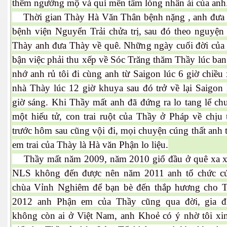
thêm ngưởng mộ và quí mến tấm lòng nhân ái của anh
Thời gian Thày Hà Văn Thân bệnh nặng , anh đưa
bệnh viện Nguyển Trải chửa trị, sau đó theo nguyện
Thày anh đưa Thày về quê. Những ngày cuối đời của
bận việc phải thu xếp về Sóc Trăng thăm Thầy lúc ba
nhớ anh rủ tôi đi cùng anh từ Saigon lúc 6 giờ chiều
nhà Thày lúc 12 giờ khuya sau đó trở về lại Saigon 
giờ sáng. Khi Thầy mất anh đã đứng ra lo tang lể ch
một hiếu tử, con trai ruột của Thầy ở Pháp về chịu
trước hôm sau cũng vội đi, mọi chuyện cúng thất anh t
em trai của Thày là Hà văn Phận lo liệu.
Thầy mất năm 2009, năm 2010 giổ đầu ở quê xa x
NLS không đến được nên năm 2011 anh tổ chức c
chùa Vỉnh Nghiêm để bạn bè đến thắp hương cho 
2012 anh Phận em của Thầy cũng qua đời, gia đ
không còn ai ở Việt Nam, anh Khoẻ có ý nhờ tôi xi