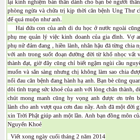
lại kinh nghiệm bản thân dành cho bạn bè người thân
phòng ngừa và chửa trị kịp thời căn bệnh Ung Thư 
để quá muộn như anh.
Hai đứa con của anh di du học ở nước ngoài cũng
phụ mẹ quản lý việc kinh doanh của gia đình. Vợ a
phụ nử đảm đang , hiền lành, nhân hậu đã từng chia n
với anh trong suốt đoạn đường đời từ khổ nhọc vất v
thành đạt, giờ đây cũng chỉ biết ngậm ngùi cầu nguy
muốn và sẳn sàng nhưng chị không làm sao chia đượ
nổi đau căn bệnh đang hành hạ anh. Bạn bè cũng quan
dõi tình trạng sức khoẻ của anh với lòng chân thành, 
chút mong manh cũng hy vọng anh được ơn trên 
lành cho anh vượt qua cơn đau nầy. Anh đã một đời g
xin Trời Phật giúp anh một lần. Anh bạn đồng môn củ
Nguyển Khoẻ
Viết xong ngày cuối tháng 2 năm 2014