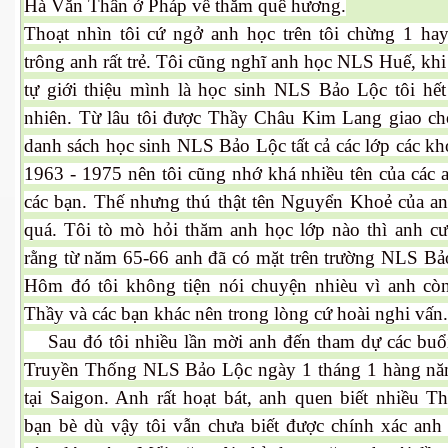
Hà Văn Thân ở Pháp về thăm quê hương.
Thoạt nhìn tôi cứ ngở anh học trên tôi chừng 1 hay
 Nam Bộ xưa
trông anh rất trẻ. Tôi cũng nghĩ anh học NLS Huế, kh
tự giới thiệu mình là học sinh NLS Bảo Lộc tôi hết
nhiên. Từ lâu tôi được Thầy Châu Kim Lang giao ch
 Biển 2015
danh sách học sinh NLS Bảo Lộc tất cả các lớp các k
1963 - 1975 nên tôi cũng nhớ khá nhiều tên của các 
các bạn. Thế nhưng thú thật tên Nguyển Khoẻ của an
quá. Tôi tò mò hỏi thăm anh học lớp nào thì anh c
rằng từ năm 65-66 anh đã có mặt trên trường NLS Bảo
Hôm đó tôi không tiện nói chuyện nhièu vì anh còn
Thầy và các bạn khác nên trong lòng cứ hoài nghi vấn.
Sau đó tôi nhiều lần mời anh đến tham dự các buổ
Truyền Thống NLS Bảo Lộc ngày 1 tháng 1 hàng nă
tại Saigon. Anh rất hoạt bát, anh quen biết nhiều T
NAY
bạn bè dù vậy tôi vẫn chưa biết được chính xác anh