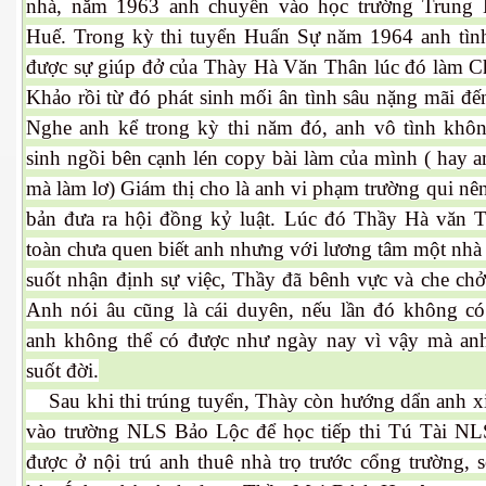
nhà, năm 1963 anh chuyển vào học trường Trung
Huế. Trong kỳ thi tuyển Huấn Sự năm 1964 anh tìn
được sự giúp đở của Thày Hà Văn Thân lúc đó làm 
Khảo rồi từ đó phát sinh mối ân tình sâu nặng mãi đế
Nghe anh kể trong kỳ thi năm đó, anh vô tình không
cebook
sinh ngồi bên cạnh lén copy bài làm của mình ( hay a
mà làm lơ) Giám thị cho là anh vi phạm trường qui nê
bản đưa ra hội đồng kỷ luật. Lúc đó Thầy Hà văn 
toàn chưa quen biết anh nhưng với lương tâm một nhà
yêu
suốt nhận định sự việc, Thầy đã bênh vực và che chở
Anh nói âu cũng là cái duyên, nếu lần đó không có
anh không thể có được như ngày nay vì vậy mà an
suốt đời.
Sau khi thi trúng tuyển, Thày còn hướng dẩn anh x
vào trường NLS Bảo Lộc để học tiếp thi Tú Tài N
được ở nội trú anh thuê nhà trọ trước cổng trường, 