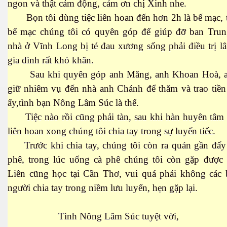
ngon và thật cảm động, cảm ơn chị Xinh nhe.
Bọn tôi dùng tiệc liên hoan đến hơn 2h là bế mạc, t
bế mạc chúng tôi có quyên góp để giúp đỡ ban Tru
nhà ở Vĩnh Long bị té đau xương sống phải điều trị l
gia đình rất khó khăn.
cebook
Sau khi quyên góp anh Măng, anh Khoan Hoà, a
giữ nhiêm vụ đến nhà anh Chánh để thăm và trao tiền
ấy,tình bạn Nông Lâm Súc là thế.
Tiệc nào rồi cũng phải tàn, sau khi hàn huyên tâm 
yêu
liên hoan xong chúng tôi chia tay trong sự luyến tiếc.
Trước khi chia tay, chúng tôi còn ra quán gần đấy
phê, trong lúc uống cà phê chúng tôi còn gặp được 
Liên cũng học tại Cần Thơ, vui quá phải không các 
người chia tay trong niềm lưu luyến, hẹn gặp lại.
Tình Nông Lâm Súc tuyệt vời,