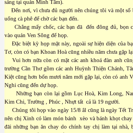
sáng tại quán Minh Tâm).
Đến nơi, vì chưa đủ người nên chúng tôi và một số 
uống cà phê để chờ các bạn đến.
Chẳng mấy chốc, các bạn đã đến đông đủ, bọn c
vào quán Ven Sông để họp.
Đặc biệt kỳ họp mặt này, ngoài sự hiện diện của b
Tơ, còn có bạn Khoan Hoà cũng nhiều năm chưa gặp lại
Vui hơn nữa còn có mặt các anh khoá đàn anh cũng
trường Cần Thơ gồm các anh Huỳnh Thiện Chánh, T
Kiệt cũng hơn bốn mươi năm mới gặp lại, còn có anh 
Nghi cũng đến dự họp.
Những bạn còn lại gồm Lục Hoà, Kim Long, Nam
Kim Chi, Trường , Phúc , Nhựt tất cả là 19 người.
Chúng tôi họp vào ngày 15/8 âl cũng là ngày Tết T
nên chị Xinh có làm món bánh xèo và bánh khọt chay 
ết
đãi những bạn ăn chay do chính tay chị làm tại nhà, 