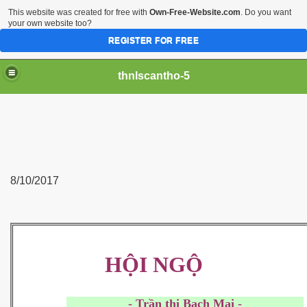
This website was created for free with
Own-Free-Website.com
. Do you want
your own website too?
REGISTER FOR FREE
thnlscantho-5
8/10/2017
H
Ộ
I NG
Ộ
- Trần thị Bạch Mai -