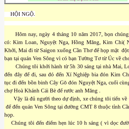
 Nam Bộ xưa
HỘI NGỘ.
Hôm nay, ngày 4 tháng 10 năm 2017, bọn chúng 
 Biển 2015
có: Kim Loan, Nguyệt Nga, Hồng Măng, Kim Chi(
Khởi, Mai đi từ Saigon xuống Cần Thơ để họp mặt đột
bạn tại quán Ven Sông vì có bạn Tường Tơ từ Úc về chơ
Chúng tôi khởi hành từ 5h 30 sáng tại nhà Mai, L
đến đây để đi, sau đó đến Xí Nghiệp bia đón Kim Chi
tục đi đến bồn binh Cây Gõ đón Nguyệt Nga, cuối cùn
chợ Hoà Khánh Cái Bè để rước anh Măng .
Vậy là đủ người theo dự định, xe chúng tôi tiến về
để đến quán Ven Sông tại đường CMT 8 thuộc tỉnh Cầ
họp.
NAY
Chúng tôi đến điểm hẹn lúc 10 h sáng ( vì dọc đườ