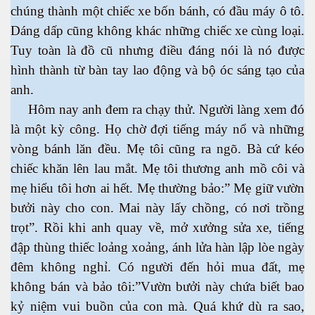
chúng thành một chiếc xe bốn bánh, có đầu máy ô tô.
Dáng dấp cũng không khác những chiếc xe cùng loại.
Tuy toàn là đồ cũ nhưng điều đáng nói là nó được
hình thành từ bàn tay lao động và bộ óc sáng tạo của
anh.
Hôm nay anh đem ra chạy thử. Người làng xem đó
là một kỳ công. Họ chờ đợi tiếng máy nổ và những
vòng bánh lăn đều. Mẹ tôi cũng ra ngõ. Bà cứ kéo
chiếc khăn lên lau mắt. Mẹ tôi thương anh mồ côi và
mẹ hiểu tôi hơn ai hết. Mẹ thường bảo:” Mẹ giữ vườn
bưởi này cho con. Mai này lấy chồng, có nơi trồng
trọt”. Rồi khi anh quay về, mở xưởng sửa xe, tiếng
đập thùng thiếc loảng xoảng, ánh lửa hàn lập lòe ngày
đêm không nghỉ. Có người đến hỏi mua đất, mẹ
không bán và bảo tôi:”Vườn bưởi này chứa biết bao
kỷ niệm vui buồn của con mà. Quá khứ dù ra sao,