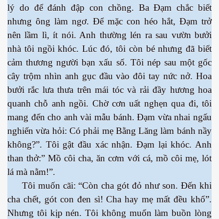
lý do để đánh đập con chồng. Ba Đạm chắc biết
nhưng ông làm ngơ. Để mặc con héo hắt, Đạm trở
nên lầm lì, ít nói. Anh thường lén ra sau vườn bưởi
nhà tôi ngồi khóc. Lúc đó, tôi còn bé nhưng đã biết
cảm thương người bạn xấu số. Tôi nép sau một gốc
cây trộm nhìn anh gục đầu vào đôi tay nức nở. Hoa
bưởi rắc lưa thưa trên mái tóc và rải đầy hương hoa
quanh chỗ anh ngồi. Chờ cơn uất nghẹn qua đi, tôi
mang đến cho anh vài mẫu bánh. Đạm vừa nhai ngấu
nghiến vừa hỏi: Có phải mẹ Bằng Lăng làm bánh nầy
không?”. Tôi gật đầu xác nhận. Đạm lại khóc. Anh
than thở:” Mồ côi cha, ăn cơm với cá, mồ côi mẹ, lót
lá mà nằm!”.
Tôi muốn cãi: “Còn cha gót đỏ như son. Đến khi
ết
cha chết, gót con đen sì! Cha hay mẹ mất đều khổ”.
Nhưng tôi kịp nén. Tôi không muốn làm buồn lòng