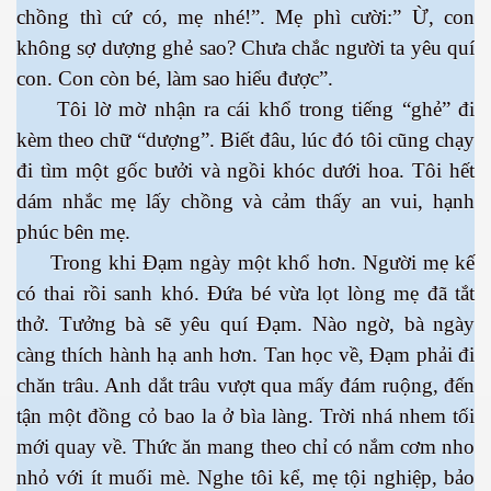
chồng thì cứ có, mẹ nhé!”. Mẹ phì cười:” Ừ, con
không sợ dượng ghẻ sao? Chưa chắc người ta yêu quí
con. Con còn bé, làm sao hiểu được”.
Tôi lờ mờ nhận ra cái khổ trong tiếng “ghẻ” đi
kèm theo chữ “dượng”. Biết đâu, lúc đó tôi cũng chạy
đi tìm một gốc bưởi và ngồi khóc dưới hoa. Tôi hết
dám nhắc mẹ lấy chồng và cảm thấy an vui, hạnh
phúc bên mẹ.
Trong khi Đạm ngày một khổ hơn. Người mẹ kế
có thai rồi sanh khó. Đứa bé vừa lọt lòng mẹ đã tắt
ượng Hạng
thở. Tưởng bà sẽ yêu quí Đạm. Nào ngờ, bà ngày
càng thích hành hạ anh hơn. Tan học về, Đạm phải đi
chăn trâu. Anh dắt trâu vượt qua mấy đám ruộng, đến
tận một đồng cỏ bao la ở bìa làng. Trời nhá nhem tối
mới quay về. Thức ăn mang theo chỉ có nắm cơm nho
nhỏ với ít muối mè. Nghe tôi kể, mẹ tội nghiệp, bảo