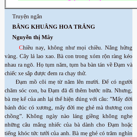
 Nam Bộ xưa
Truyện ngắn
BÂNG KHUÂNG HOA TRẮNG
Nguyễn thị Mây
 Biển 2015
C
hiều nay, không như mọi chiều. Nắng hửng
vàng. Cây lá lao xao. Bà con trong xóm rộn ràng kéo
nhau ra ngõ. Họ tụm năm, tụm ba bàn tán về Đạm và
chiếc xe sắp được đem ra chạy thử.
Đạm mồ côi mẹ từ năm lên mười. Để có người
chăm sóc con, ba Đạm đã đi thêm bước nữa. Nhưng,
bà mẹ kế của anh lại thể hiện đúng với câu: ”Mấy đời
bánh đúc có xương, mấy đời mẹ ghẻ mà thương con
chồng”. Không ngày nào láng giềng không nghe
những câu mắng nhiếc của bà dành cho Đạm hoặc
NAY
tiếng khóc tức tưởi của anh. Bà mẹ ghẻ có trăm nghìn