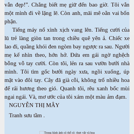
vẫn đẹp!”. Chẳng biết mẹ giữ đến bao giờ. Tôi vẫn
một mình đi về lặng lẽ. Còn anh, mãi mê oằn vai bổn
h tại Anh
phận.
Tiếng máy nổ xình xịch vang lên. Tiếng cười của
lũ trẻ làng giòn tan trong chiều quê yên ả. Chiếc xe
lao đi, quầng khói đen ngòm bay ngược ra sau. Người
mẹ kế nhìn theo, hớn hở. Đứa em gái ngờ nghệch
bỗng vỗ tay cười. Còn tôi, lẻn ra sau vườn bưởi nhà
mình. Tôi tìm gốc bưởi ngày xưa, ngồi xuống, úp
mặt vào đôi tay. Cây đã già cỗi, không trổ nhiều hoa
để rải hương theo gió. Quanh tôi, rêu xanh bốc mùi
ngai ngái. Và, mơ ước của tôi xám một màu ảm đạm.
NGUYỄN THỊ MÂY
Tranh sưu tầm .