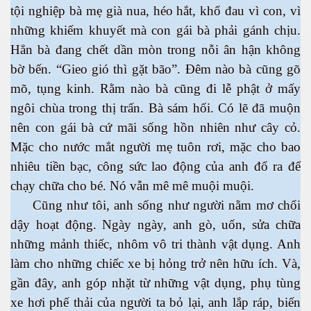
tội nghiệp bà mẹ già nua, héo hắt, khổ đau vì con, vì
những khiếm khuyết mà con gái bà phải gánh chịu.
Hẳn bà đang chết dần mòn trong nỗi ân hận không
bờ bến. “Gieo gió thì gặt bão”. Đêm nào bà cũng gõ
mõ, tụng kinh. Rằm nào bà cũng đi lễ phật ở mấy
ngôi chùa trong thị trấn. Bà sám hối. Có lẽ đã muộn
nên con gái bà cứ mãi sống hồn nhiên như cây cỏ.
Mặc cho nước mắt người mẹ tuôn rơi, mặc cho bao
nhiêu tiền bạc, công sức lao động của anh đổ ra để
chạy chữa cho bé. Nó vẫn mê mê muội muội.
Cũng như tôi, anh sống như người nằm mơ chổi
dậy hoạt động. Ngày ngày, anh gò, uốn, sửa chữa
những mảnh thiếc, nhôm vô tri thành vật dụng. Anh
làm cho những chiếc xe bị hỏng trở nên hữu ích. Và,
gần đây, anh góp nhặt từ những vật dụng, phụ tùng
xe hơi phế thải của người ta bỏ lại, anh lắp ráp, biến