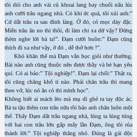
tôi dúi cho anh vài củ khoai lang hay chuối nấu lúc
anh cưỡi trâu ngang nhà. Có khi ức quá, tôi xúi anh:”
Cứ dắt trâu ra sau đình làng. Ở đó, cỏ mọc dày đặc.
Miễn trâu ăn no thì thôi, đi làm chi xa dữ vậy? Đừng
es 682
thèm nghe lời bà ta!”. Đạm cười buồn:” Đạm cũng
thích đi xa như vậy, ở đó , dễ thở hơn !”.
es
Khó khăn thế mà Đạm vẫn học giỏi như thường.
thế giới
Bài nào anh cũng thuộc nên được thầy và bè bạn yêu
quí. Có ai bảo:” Tội nghiệp!”. Đạm lại chối:” Thật ra,
tôi cũng chẳng khổ tí nào. Phải chăn trâu thì mang
theo vở, lúc nó ăn cỏ thì mình học”.
Không biết ai mách lẽo mà mụ dì ghẻ ra tay độc ác.
Bà ta tậu thêm con trâu nữa rồi bảo anh chăn luôn một
thể. Thấy Đạm dắt trâu ngang nhà, lúng ta lúng túng
với hai con trâu lớn gấp mấy lần Đạm, ông tôi rủa
thành lời:” Tội nghiệp thằng nhỏ. Đúng là gái độc