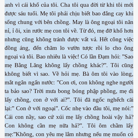
anh vì cái khổ của tôi. Cha tôi qua đời từ khi tôi mới
được sáu tuổi. Mẹ tôi phải chịu biết bao đắng cay khi
sống chung với bên chồng. May là ông ngoại tôi năn
nỉ, ỉ ôi, xin rước mẹ con tôi về. Từ đó, mẹ đỡ khổ hơn
cebook
nhưng cũng không tránh được vất vả. Hết công việc
đồng áng, đến chăm lo vườn tược rồi lo cho ông
ngoại và tôi. Bao nhiêu là việc! Có lần Đạm hỏi: ”Sao
mẹ Bằng Lăng không lấy chồng khác?”. Tôi cũng
không biết vì sao. Về hỏi mẹ. Bà ôm tôi vào lòng,
yêu
mắt ngân ngấn nước: ”Con ơi, con không nghe người
ta bảo sao? Trời mưa bong bóng phập phồng, mẹ đi
lấy chồng, con ở với ai?”. Tôi đã ngốc nghếch cãi
lại:” Con ở với ngoại”. Cốc nhẹ vào đầu tôi, mẹ nói:”
Cái con nầy, sao cứ xúi mẹ lấy chồng hoài vậy hả?
Con không cần mẹ nữa hả?”. Tôi ôm chầm lấy
mẹ:”Không, con yêu mẹ lắm nhưng nếu mẹ muốn có