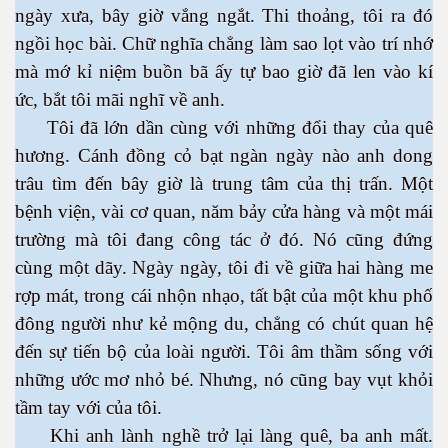
ngày xưa, bây giờ vắng ngắt. Thi thoảng, tôi ra đó
ngồi học bài. Chữ nghĩa chẳng làm sao lọt vào trí nhớ
mà mớ kỉ niệm buồn bã ấy tự bao giờ đã len vào kí
ức, bắt tôi mãi nghĩ về anh.
Tôi đã lớn dần cùng với những đổi thay của quê
hương. Cánh đồng cỏ bạt ngàn ngày nào anh dong
trâu tìm đến bây giờ là trung tâm của thị trấn. Một
bệnh viện, vài cơ quan, năm bảy cửa hàng và một mái
trường mà tôi đang công tác ở đó. Nó cũng đứng
cùng một dãy. Ngày ngày, tôi đi về giữa hai hàng me
rợp mát, trong cái nhộn nhạo, tất bật của một khu phố
đông người như kẻ mộng du, chẳng có chút quan hệ
đến sự tiến bộ của loài người. Tôi âm thầm sống với
những ước mơ nhỏ bé. Nhưng, nó cũng bay vụt khỏi
tầm tay với của tôi.
Khi anh lành nghề trở lại làng quê, ba anh mất.