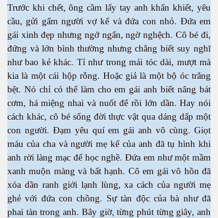
Trước khi chết, ông cầm lấy tay anh khẩn khiết, yêu
cầu, gửi gấm người vợ kế và đứa con nhỏ. Đứa em
gái xinh đẹp nhưng ngớ ngẩn, ngờ nghệch. Cô bé đi,
đứng và lớn bình thường nhưng chẳng biết suy nghĩ
như bao kẻ khác. Tỉ như trong mái tóc dài, mượt mà
kia là một cái hộp rỗng. Hoặc giả là một bộ óc trắng
bệt. Nó chỉ có thể làm cho em gái anh biết nâng bát
cơm, há miệng nhai và nuốt để rồi lớn dần. Hay nói
n
cách khác, cô bé sống đời thực vật qua dáng dấp một
con người. Đạm yêu quí em gái anh vô cùng. Giọt
máu của cha và người mẹ kế của anh đã tụ hình khi
anh rời làng mạc để học nghề. Đứa em như một mầm
xanh muộn màng và bất hạnh. Cô em gái vô hồn đã
xóa dần ranh giới lạnh lùng, xa cách của người mẹ
ghẻ với đứa con chồng. Sự tàn độc của bà như đã
phai tàn trong anh. Bây giờ, từng phút từng giây, anh