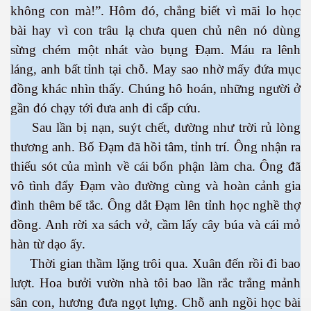
không con mà!”. Hôm đó, chẳng biết vì mãi lo học
bài hay vì con trâu lạ chưa quen chủ nên nó dùng
sừng chém một nhát vào bụng Đạm. Máu ra lênh
láng, anh bất tỉnh tại chỗ. May sao nhờ mấy đứa mục
đồng khác nhìn thấy. Chúng hô hoán, những người ở
gần đó chạy tới đưa anh đi cấp cứu.
Sau lần bị nạn, suýt chết, dường như trời rủ lòng
thương anh. Bố Đạm đã hồi tâm, tỉnh trí. Ông nhận ra
 Trí
thiếu sót của mình về cái bổn phận làm cha. Ông đã
Mây
vô tình đẩy Đạm vào đường cùng và hoàn cảnh gia
đình thêm bế tắc. Ông dắt Đạm lên tỉnh học nghề thợ
đồng. Anh rời xa sách vở, cầm lấy cây búa và cái mỏ
hàn từ dạo ấy.
Thời gian thầm lặng trôi qua. Xuân đến rồi đi bao
lượt. Hoa bưởi vườn nhà tôi bao lần rắc trắng mảnh
)
sân con, hương đưa ngọt lựng. Chỗ anh ngồi học bài