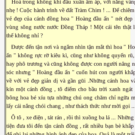
Hoà trong không khí đầu xuân ấm áp, với nắng vàng
nhẹ ! Cuộc hành trình về đất Tràm Chim ! ... Để chiê
 Nam Bộ xưa
vẻ đẹp của cánh đồng hoa " Hoàng đầu ấn " nét đẹp
vùng sông nước nước Đồng Tháp ! Một cái tên thật l
thế không nhỉ ?
 Biển 2015
Được đến tận nơi và ngắm nhìn tận mắt thì hoa " H
ấn " không rực rỡ kiêu kì, cũng như không quyến rũ, 
hay phô trương và cũng không được con người nâng 
sóc nhưng " Hoàng đầu ấn " cuốn hút con người khắ
về với vẻ đẹp giản dị và gần gũi .Những cánh hoa 
kín một cánh đồng , tô điểm cho bầu trời xanh ngát
bông hoa bé xíu tựa những chú ong chăm chỉ ngữa m
lấy cái nắng chói chang , như thách thức như mời gọi ..
Ô tô , xe điện , tát rán , rồi thì xuồng ba lá ... Nhữn
tiện đưa tôi đến tận cánh đồng , rất nhiều bạn bè khắp
NAY
để ghi lại những hình ảnh đẹp của hoa. Quả là một trả