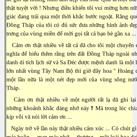
thật tuyệt vời ! Nhưng điều khiến tôi vui mừng hơn nữ
giác đang trải qua một thời khắc bước ngoặt. Rằng q
Đồng Tháp của tôi có đủ sức đưa những hình ảnh đẹ
trưng của vùng miền để mời gọi tất cả bạn bè gần xa ...
Cảm ơn thật nhiều về tất cả đã cho tôi một chuyến 
nghĩa để hiểu thêm rằng trên đất Đồng Tháp ngoài n
danh di tích lịch sử và Sa Đéc được mệnh danh là một 
lớn nhất vùng Tây Nam Bộ thì giờ đây hoa " Hoàng 
một lần nữa là một nét đẹp mới của vùng sông nư
Tháp.
Cảm ơn thật nhiều về một người rất lạ đã ghi lại 
những khoảnh khắc đáng nhớ này ❗️ Mà trong lúc chia
kịp vỗi vã nói lời cảm ơn ...
ết
Ngày trở về lần này thật nhiều cảm xúc ... Có chút g
mác buồn ... man mác nhớ ... thương... một loài hoa dại 