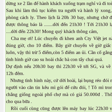
dừng xe 2 lần để hành khách xuống trạm nghỉ và đi toil
Sau khi làm thủ tục kiểm tra người và hành lý xong,
phòng cách ly. Theo lịch là 20h 30 bay, nhưng chờ 
được thông báo là .......dời đến 21h30 ! Tới 21h30 l
es 682
....dời đến 22h30! Mong quý khách thông cảm,
Cha mẹ ơi! Lúc chuyến đi khen anh Cty Việt jet n
es
đúng giờ, cho 10 điểm. Bây giờ chuyến về giờ giấc
thế giới
luôn, vậy thì trừ 5 điểm,còn 5 điểm an ủi. Cần cố gắng
tình hình giờ cao su hoài chắc bà con tẩy chai quá.
Dự định nếu 20h30 bay thì 22h30 về tới SG, và về 
12h đêm.
Nhưng tình hình này, cứ dời hoài, lại bụng réo đói 
người vào căn tin kêu mì gói để cứu đói, ! Tô mì tro
chẳng giống ngoài phố chợ mà có giá 50.000đ . Thôi
cho qua bữa .
Rồi cuối cùng cũng được lên máy bay lúc 22h30 