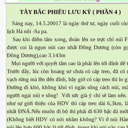
TÂY BẮC PHIÊU LƯU KÝ ( PHẦN 4 )
 Nam Bộ xưa
Sáng nay, 14.5.20017 là ngày thứ tư, ngày cuối cùn
lịch Hà nội -Sa pa.
 Biển 2015
Sau khi điểm tâm xong, đoàn lên xe trực chỉ núi F
được coi là ngọn núi cao nhất Đông Dương (còn gọ
Đông Dương),cao 3.143m
Mọi người với quyết tâm cao là phải lên tới đỉnh để 
Trước đây, lúc còn hoang sơ chưa có cáp treo, đã có
vạch rừng mà lên đến đỉnh, bây giờ có cáp treo thì lo g
Đường đi khó, không khó vì ngăn sông cách núi, mà
người ngại núi e sông! Với sức già ý chí sẽ làm nên
như sự giới thiệu của HDV thì cáp treo dài 6,3km, là
nhất ĐNÁ.Nếu muốn đi bộ thì phải đi 630 bậc đá mới 
(Không biết HDV có nói nhầm không? Vì ở núi Hà
NAY
nói lên hơn 600 bậc là tới đỉnh, trong khi núi này cao