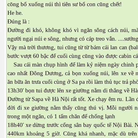
cõng bố xuống núi thì tiên sư bố con cũng chết!
He he.
Đúng là :
Đường đi khó, không khó vì ngăn sông cách núi, mà
người ngại núi e sông, nhưng có cáp treo vẫn. ....sướ
Vậy mà trời thương, tui cũng từ từ bám cái lan can (ba
bước vượt 60 bậc để cuối cùng cũng vào được cabin cá
Sau cái màn chụp hình để làm kỷ niệm ngày chinh p
cao nhất Đông Dương, cả bọn xuống núi, lên xe về 
ăn bữa ăn trưa cuối cùng ở Sa pa rồi làm thủ tục trả p
ượng Hạng
13h30' bọn tui được lên xe giường nằm di thẳng về H
Đường từ Sapa về Hà Nội rất tốt. Xe chạy êm ru. Lần đ
đời đi xe giường nằm thấy cũng thú vị. Mỗi người n
trong một ngăn, có 1 tấm chăn để chống lạnh
18h40' xe dừng trước cổng sân bay quốc tế Nội Bài. 
440km khoảng 5 giờ. Cũng khá nhanh, mặc dù trên