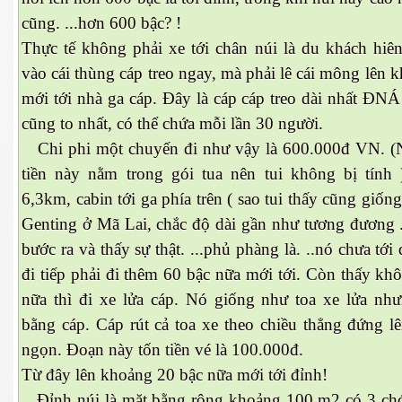
cũng. ...hơn 600 bậc? !
Thực tế không phải xe tới chân núi là du khách hiê
vào cái thùng cáp treo ngay, mà phải lê cái mông lên 
mới tới nhà ga cáp. Đây là cáp cáp treo dài nhất ĐNÁ
cũng to nhất, có thể chứa mỗi lần 30 người.
Chi phi một chuyến đi như vậy là 600.000đ VN. 
tiền này nằm trong gói tua nên tui không bị tính 
6,3km, cabin tới ga phía trên ( sao tui thấy cũng giốn
Genting ở Mã Lai, chắc độ dài gần như tương đương 
bước ra và thấy sự thật. ...phủ phàng là. ..nó chưa tớ
đi tiếp phải đi thêm 60 bậc nữa mới tới. Còn thấy khô
nữa thì đi xe lửa cáp. Nó giống như toa xe lửa nh
bằng cáp. Cáp rút cả toa xe theo chiều thẳng đứng lên 
ngọn. Đoạn này tốn tiền vé là 100.000đ.
ết
Từ đây lên khoảng 20 bậc nữa mới tới đỉnh!
Đỉnh núi là mặt bằng rộng khoảng 100 m2 có 3 ch