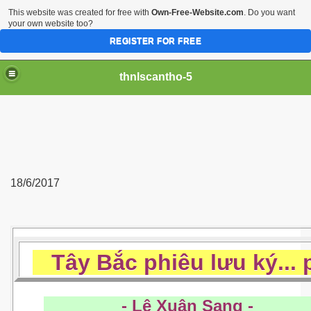
This website was created for free with
Own-Free-Website.com
. Do you want
your own website too?
REGISTER FOR FREE
thnlscantho-5
18/6/2017
Tây Bắc phiêu lưu ký... 
- Lê Xuân Sang