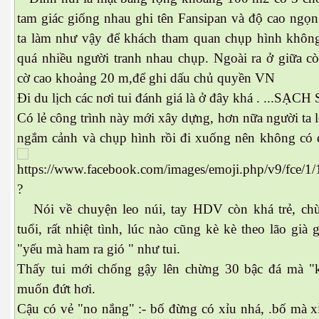
tam giác giống nhau ghi tên Fansipan và độ cao ngọn
ta làm như vậy để khách tham quan chụp hình không
quá nhiều người tranh nhau chụp. Ngoài ra ở giữa c
cờ cao khoảng 20 m,để ghi dấu chủ quyền VN
cebook
Đi du lịch các nơi tui đánh giá là ở đây khá . ...SẠCH
Có lẻ công trình này mới xây dựng, hơn nữa người ta l
ngắm cảnh và chụp hình rồi đi xuống nên không có d
yêu
?
Nói về chuyện leo núi, tay HDV còn khá trẻ, ch
tuổi, rất nhiệt tình, lúc nào cũng kè kè theo lão già 
"yếu mà ham ra gió " như tui.
Thấy tui mới chống gậy lên chừng 30 bậc đá mà "
muốn đứt hơi.
Cậu có vẻ "no nắng" :- bố đừng có xỉu nhá, .bố mà x