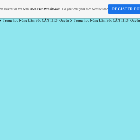
REGISTER FO
as created for free with
Own-Free-Website.com
. Do you want your own website too?
5_Trung hoc Nông Lâm Súc CẦN THƠ- Quyển 5_Trung hoc Nông Lâm Súc CẦN THƠ- Quyển