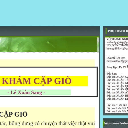
PHỤ TRÁCH B
VÕ THANH NGH
vothanhnghiag@y
NGUYỄN THANH
huunghi68dvb@y
Địa chỉ liên lạc:
thnlscantho.3@gm
Sáng lập : Dr 
Đặc San:
Đặc san XUÂN C
 KHÁM CẶP GIÒ
Đặc san XUÂN T
Đặc san XUÂN N
Đặc san XUÂN Q
Đặc san XUÂN G
ê Xuân Sang -
Đặc san XUÂN ẤT
Đặc san XUÂN B
Đặc san XUÂN Đ
Đặc san "Lưu Bút
Đặc san Lưu Bút N
Đặc san Lưu Bút N
CẶP GIÒ
ác, bỗng dưng có chuyện thật việc thật vui
https://www.faceb