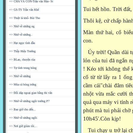
=> CHA VÀ CON-Trần văn Hảo- St
Tui hết hồn. Trời đất,
=> GS-TS Trần văn Khê
=> Thiệt là khổ- Bùi Tho
Thôi kệ, cứ chấp hành
=> Nhớ về những ng
Màn thứ hai, cổ biể
=> Nhớ về những..
con.
=> Hạt ngọc tình đầu
Úy trời! Quần dài tụ
=> Thầy Hiệu Trưởng
lỏn của tui đã ngắn 
=> BLao, chuyện của
! Kéo tới không thể 
=> Tự tình trong bóng
cổ từ từ lấy ra 1 ống
=> Nhớ về những
cầm cái"chài đâm tiêu
=> Mùa cá bóng trứng
nhột vừa mắc cười th
=> Đối đáp ngoại giao bằng thi văn
quả qua máy vi tính r
=> Nhớ về những ngôi trường P7
phút mà tui phải chờ 
=> Bao giờ cho đến...
10h45'.Còn kịp!
=> Nhớ về những ngôi.
=> Nơi giữ giùm tôi...
Tui chạy u trở lại c