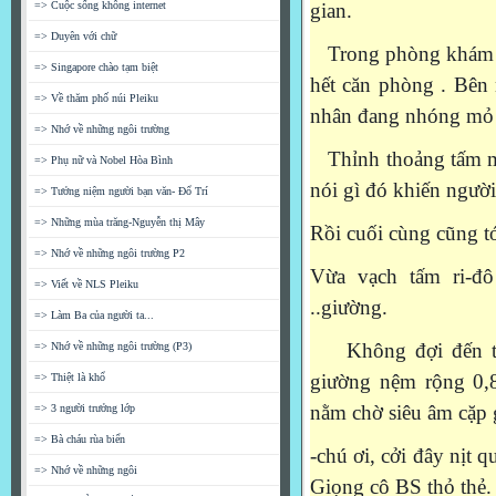
=> Cuộc sống không internet
gian.
=> Duyên với chữ
Trong phòng khám im
=> Singapore chào tạm biệt
hết căn phòng . Bên 
=> Về thăm phố núi Pleiku
nhân đang nhóng mỏ n
=> Nhớ về những ngôi trường
Thỉnh thoảng tấm màn
=> Phụ nữ và Nobel Hòa Bình
nói gì đó khiến người
=> Tưởng niệm người bạn văn- Đổ Trí
=> Những mùa trăng-Nguyễn thị Mây
Rồi cuối cùng cũng tớ
=> Nhớ về những ngôi trường P2
Vừa vạch tấm ri-đô
=> Viết về NLS Pleiku
..giường.
=> Làm Ba của người ta...
Không đợi đến tiến
=> Nhớ về những ngôi trường (P3)
giường nệm rộng 0,8
=> Thiệt là khổ
nằm chờ siêu âm cặp
=> 3 người trưởng lớp
=> Bà cháu rùa biển
-chú ơi, cởi đây nịt 
=> Nhớ về những ngôi
Giọng cô BS thỏ thẻ