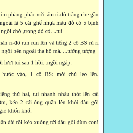
 phăng phắc với tấm ri-đô trắng che gần
ngoài là 5 cái ghế nhựa màu đỏ có 5 bịnh
gồi chờ ,trong đó có. ..tui
 ri-đô run run lên và tiếng 2 cô BS rù rì
 ngồi bên ngoài tha hồ mà. ...tưởng tượng
i lượt tui sau 1 hồi. .ngồi ngáp.
 bước vào, 1 cô BS: mời chú leo lên.
g thứ hai, tui nhanh nhẩu thót lên cái
m, kéo 2 cái ống quần lên khỏi đầu gối
 giò khốn khổ.
quần dài rồi kéo xuống tới đầu gối dùm con!
.