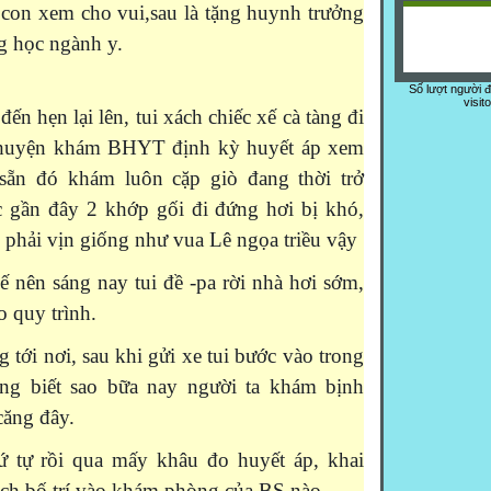
à con xem cho vui,sau là tặng huynh trưởng
g học ngành y.
Số lượt người 
visit
 hẹn lại lên, tui xách chiếc xế cà tàng đi
huyện khám BHYT định kỳ huyết áp xem
, sẵn đó khám luôn cặp giò đang thời trở
c gần đây 2 khớp gối đi đứng hơi bị khó,
 phải vịn giống như vua Lê ngọa triều vậy
nên sáng nay tui đề -pa rời nhà hơi sớm,
o quy trình.
ới nơi, sau khi gửi xe tui bước vào trong
hông biết sao bữa nay người ta khám bịnh
căng đây.
 tự rồi qua mấy khâu đo huyết áp, khai
ách bố trí vào khám phòng của BS nào.