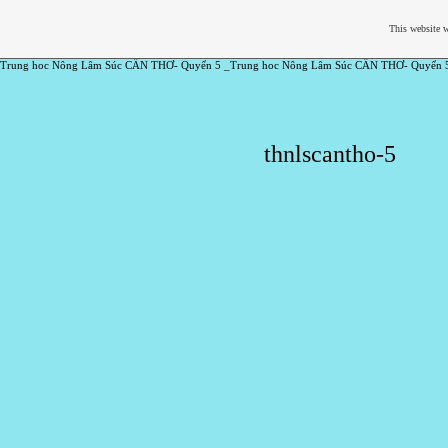
This website w
Trung hoc Nông Lâm Súc CẦN THƠ- Quyển 5 _Trung hoc Nông Lâm Súc CẦN THƠ- Quyển 
thnlscantho-5