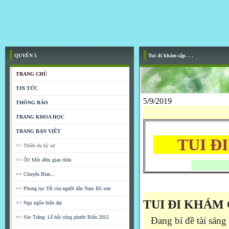
QUYỂN 5
Tui đi khám cặp. . .
TRANG CHỦ
TIN TỨC
5/9/2019
THÔNG BÁO
TRANG KHOA HỌC
TRANG BẠN VIẾT
TUI ĐI
=> Thiên du ký sự
=> Ôi! Một đêm giao thừa
- L
=> Chuyện Blao...
=> Phong tục Tết của người dân Nam Bộ xưa
TUI ĐI KHÁM 
=> Ngụ ngôn hiện đại
=> Sóc Trăng: Lễ hội cúng phước Biển 2015
Đang bí đề tài sáng t