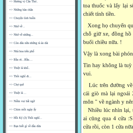
=> Hương vị Cần Thơ..
toa thuốc và lấy lại
=> Những bàn chân
chiết tính tiền.
=> Chuyện tình buồn
Xong họ chuyển qua 
=> Nhớ về ..
chỗ giữ xe, đồng hồ 
=> Nhớ về những...
buổi chiều nữa. !
=> Còn đâu nữa những tà áo dài
=> Nhà hoa trên phố
Vậy là xong bài phóng 
=> Bầu ơi...Bầu....
Tin hay không là tuỳ 
=> Thiệt là khổ..
vui.
=> Thôi nghĩ đi...
Lúc trên đường về t
=> Chợ quê
cái giò mà lại ngoái 
=> Thiệt là ...
môn " về ngành y nên
=> Niềm vui bất ngờ
Nhiều lúc nhìn lại, 
=> Chim mồi ngày ấy
ai cũng qua 4 cửa 
=> Hồi Ký (3) Thôi nghĩ...
cửa rồi, còn 1 cửa nữ
=> Bạn biết gì về dầu dừa