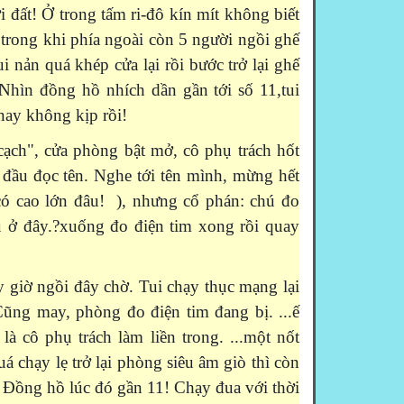
ời đất! Ở trong tấm ri-đô kín mít không biết
 trong khi phía ngoài còn 5 người ngồi ghế
ui nản quá khép cửa lại rồi bước trở lại ghế
. Nhìn đồng hồ nhích dần gần tới số 11,tui
nay không kịp rồi!
ạch", cửa phòng bật mở, cô phụ trách hốt
t đầu đọc tên. Nghe tới tên mình, mừng hết
có cao lớn đâu! ), nhưng cổ phán: chú đo
u ở đây.?xuống đo điện tim xong rồi quay
giờ ngồi đây chờ. Tui chạy thục mạng lại
ũng may, phòng đo điện tim đang bị. ...ế
là cô phụ trách làm liền trong. ...một nốt
 chạy lẹ trở lại phòng siêu âm giò thì còn
i. Đồng hồ lúc đó gần 11! Chạy đua với thời