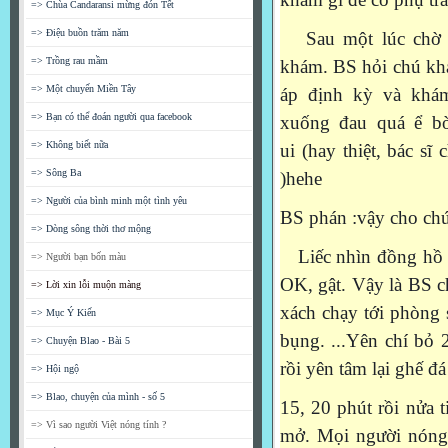
=> Chùa Candaransi mừng đón Tết
=> Điệu buồn trăm năm
Sau một lúc chờ đ
=> Trồng rau mầm
khám. BS hỏi chú khá
=> Một chuyến Miền Tây
áp định kỳ và khám
=> Bạn có thể đoán người qua facebook
xuống đau quá ể bò
=> Không biết nữa
ui (hay thiệt, bác sĩ
=> Sông Ba
)hehe
=> Người của bình minh một tình yêu
BS phán :vậy cho chú
=> Dòng sông thời thơ mộng
Liếc nhìn đồng hồ th
=> Người bạn bốn màu
OK, gật. Vậy là BS ch
=> Lời xin lỗi muộn màng
xách chạy tới phòng 
=> Mục Ý Kiến
bụng. ...Yên chí bỏ 
=> Chuyện Blao - Bài 5
rồi yên tâm lại ghế đ
=> Hội ngộ
=> Blao, chuyện của mình - số 5
15, 20 phút rồi nửa 
=> Vì sao người Việt nóng tính ?
mở. Mọi người nóng 