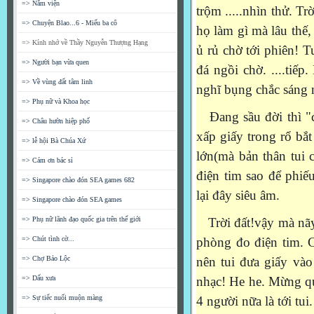
=> Nằm viện
trộm .....nhìn thử. Tr
=> Chuyện Blao...6 - Miếu ba cô
họ làm gì mà lâu thế,
=> Kính nhớ về Thầy Nguyễn Thượng Hạng
ủ rủ chờ tới phiên! T
=> Người bạn vừa quen
đá ngồi chờ. ....tiếp
=> Về vùng đất tâm linh
nghĩ bụng chắc sáng 
=> Phụ nữ và Khoa học
Đang sầu đời thì "c
=> Châu hườn hiệp phố
xấp giấy trong rổ bắ
=> lễ hội Bà Chúa Xứ
lớn(mà bản thân tui 
=> Cám ơn bác sỉ
điện tim sao để phiế
=> Singapore chào đón SEA games 682
lại đây siêu âm.
=> Singapore chào đón SEA games
=> Phụ nữ lãnh đạo quốc gia trên thế giới
Trời đất!vậy mà nãy 
=> Chút tình cờ...
phòng đo điện tim. C
=> Chợ Bảo Lộc
nên tui đưa giấy vào 
=> Dấu xưa
nhạc! He he. Mừng quá
=> Sự tiếc nuối muộn màng
4 người nữa là tới tu