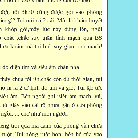
ợi, rồi 8h30 cũng được gọi vào phòng
m gì? Tui nói có 2 cái. Một là khám huyết
 khớp gối,mấy lúc này đứng lên, ngồi
 chét ,chắc suy giãn tỉnh mạch quá BS
 chưa khám mà tui biết suy giãn tỉnh mạch!
 đo điện tim và siêu âm chân nha
ấy chưa tới 9h,chắc còn đủ thời gian, tui
o in ra 2 tờ lịnh đo tim và giò. Tui lập tức
siêu âm. Bên ngoài ghi :siêu âm mạch, vú,
2 tờ giấy vào cái rổ nhựa gắn ở cửa phòng
á ngồi..... chờ như mọi người.
tiếng trôi qua mà cánh cửa phòng vẫn chưa
ruột. Tui nóng ruột hơn, bèn hé cửa vào