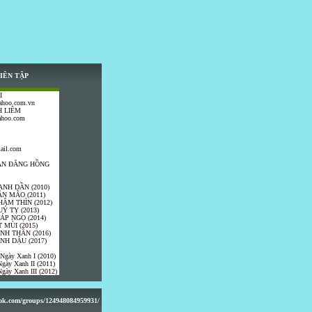
IÊN TẬP
I
ahoo.com.vn
 LIÊM
ahoo.com
ail.com
TRẦN ĐĂNG HỒNG
ANH DẦN (2010)
ÂN MÃO (2011)
HÂM THÌN (2012)
UÝ TỴ (2013)
IÁP NGỌ (2014)
 MÙI (2015)
ÍNH THÂN (2016)
INH DẬU (2017)
 Ngày Xanh I (2010)
gày Xanh II (2011)
gày Xanh III (2012)
ook.com/groups/124948084959931/