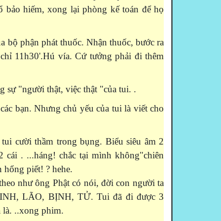
 sổ bảo hiếm, xong lại phòng kế toán để họ
bộ phận phát thuốc. Nhận thuốc, bước ra
chỉ 11h30'.Hú vía. Cứ tưởng phải đi thêm
sự "người thật, việc thật "của tui. .
các bạn. Nhưng chủ yếu của tui là viết cho
ui cười thầm trong bụng. Biểu siêu âm 2
2 cái . ...háng! chắc tại mình không"chiên
 hổng piết! ? hehe.
theo như ông Phật có nói, đời con người ta
:SINH, LÃO, BỊNH, TỬ. Tui đã đi được 3
a là. ..xong phim.