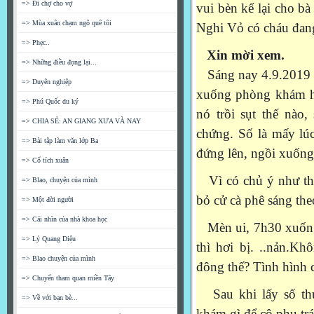
=> Đi chợ cho vợ
vui bèn kể lại cho b
=> Mùa xuân chạm ngõ quê tôi
Nghi Vỏ có cháu đan
=> Phẹc..
Xin mời xem.
=> Những điều đọng lại...
Sáng nay 4.9.2019 đến
=> Duyên nghiệp
xuống phòng khám 
=> Phú Quốc du ký
nó trồi sụt thế nào
=> CHIA SẺ: AN GIANG XƯA VÀ NAY
chứng. Số là mấy lú
=> Bài tập làm văn lớp Ba
đứng lên, ngồi xuống
=> Cổ tích xuân
Vì có chủ ý như thế 
=> Blao, chuyện của mình
bỏ cử cà phê sáng the
=> Một đời người
=> Cái nhìn của nhà khoa học
Mèn ui, 7h30 xuống t
=> Lý Quang Diệu
thì hơi bị. ..nản.K
=> Blao chuyện của mình
đông thế? Tình hình 
=> Chuyến tham quan miền Tây
Sau khi lấy số thứ
=> Về với bạn bè...
khám gì để cô phụ tr