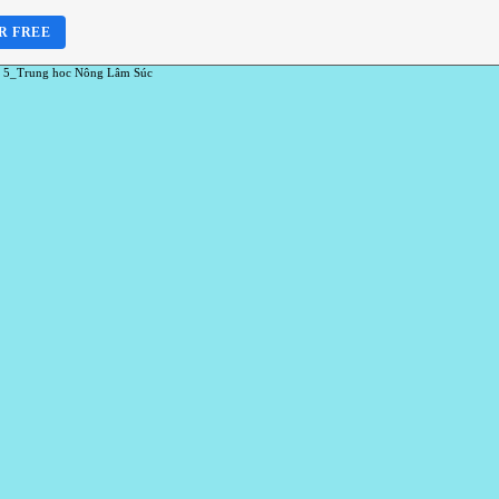
R FREE
 5_Trung hoc Nông Lâm Súc