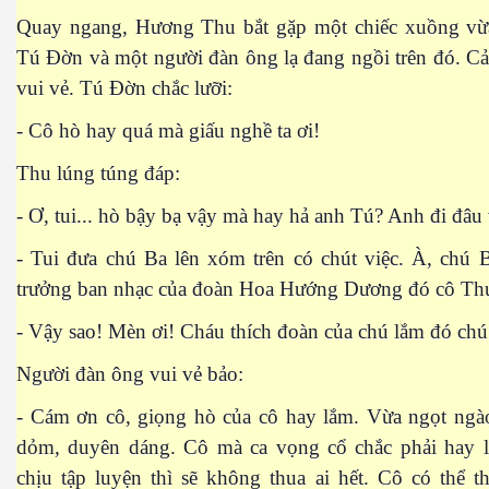
Quay ngang, Hương Thu bắt gặp một chiếc xuồng vừa 
Tú Đờn và một người đàn ông lạ đang ngồi trên đó. Cả
vui vẻ. Tú Đờn chắc lưỡi:
- Cô hò hay quá mà giấu nghề ta ơi!
Thu lúng túng đáp:
- Ơ, tui... hò bậy bạ vậy mà hay hả anh Tú? Anh đi đâu
- Tui đưa chú Ba lên xóm trên có chút việc. À, chú 
trưởng ban nhạc của đoàn Hoa Hướng Dương đó cô Th
- Vậy sao! Mèn ơi! Cháu thích đoàn của chú lắm đó chú
Người đàn ông vui vẻ bảo:
- Cám ơn cô, giọng hò của cô hay lắm. Vừa ngọt ngào
dỏm, duyên dáng. Cô mà ca vọng cổ chắc phải hay 
chịu tập luyện thì sẽ không thua ai hết. Cô có thể 