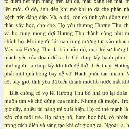
tô điểm nét mịn màng trên làn da, màu xanh lên mắt,
lên môi. Ở đó, ánh đèn khi mờ khi tỏ đã che phần nà
kệch trên dáng dấp. Và, ở đó, còn có tình yêu đồng ngh
thân vây bọc, chở che. Họ yêu thương Hương Thu ch
và họ cũng mong đợi Hương Thu thành công như 
chính họ. Mọi người lúc nào cũng nương tựa vào nhau
Vậy mà Hương Thu đã bỏ chốn đó, mặc kệ sự hưng h
mạnh yếu của đoàn để ra đi. Cô chụp lấy hạnh phúc, 
như người ta chụp lấy khí trời để thở. Tiếc thay, Hươ
phải một quả bóng bay dễ vỡ. Hạnh phúc tan nhanh. 
cô, bây giờ, tình yêu đã biến thành một hồ nước mắt kh
Biết chồng có vợ lẽ, Hương Thu bỏ nhà trở lại đoàn 
muốn tìm về chỗ đứng của mình. Nhưng đã muộn. Tro
giờ đây, nhiều tài năng trẻ xuất hiện. Họ có thế mạnh là
xáo của tuổi trẻ. Họ năng nổ, ham học hỏi, có nhiều
trong cách diễn và sáng tạo khi cất giọng ca. Ngoài ra, 