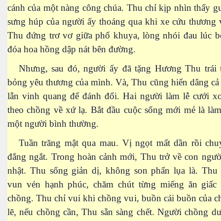
cánh của một nàng công chúa. Thu chỉ kịp nhìn thấy 
sưng húp của người ấy thoáng qua khi xe cứu thương 
Thu đứng trơ vơ giữa phố khuya, lòng nhói đau lúc b
óng nước
đóa hoa hồng dập nát bên đường.
Nhưng, sau đó, người ấy đã tặng Hương Thu trái 
bỏng yêu thương của mình. Và, Thu cũng hiến dâng cả
lẫn vinh quang để đánh đổi. Hai người làm lễ cưới x
theo chồng về xứ lạ. Bắt đầu cuộc sống mới mẻ là là
một người bình thường.
Tuần trăng mật qua mau. Vị ngọt mất dần rồi chu
đắng ngắt. Trong hoàn cảnh mới, Thu trở về con ngườ
nhật. Thu sống giản dị, không son phấn lụa là. Thu 
vun vén hạnh phúc, chăm chút từng miếng ăn giấc
á heo
chồng. Thu chỉ vui khi chồng vui, buồn cái buồn của 
lẽ, nếu chồng cần, Thu sẵn sàng chết. Người chồng d