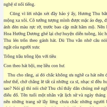
nghệ sĩ nổi tiếng.
Cũng vì lời nhận xét đầy hảo ý ấy, Hương Thu bắ
mộng xa xôi. Cô tưởng tượng mình được mặc áo đẹp, đ
ánh đèn màu rực rỡ, trước bao cặp mắt hâm mộ. Nên 
Hoa Hướng Dương ghé lại chợ huyện diễn tuồng, lúc họ
Thu lén trốn theo gánh hát. Dù Thu vẫn nhớ câu nó
ngặt của người xưa:
n
Trồng trầu trồng lộn với tiêu
Con theo hát bội, mẹ liều con hư.
Thu cho rằng, ai đó chắc không ưa nghề ca hát nên đ
như thế, chớ chẳng lẽ tất cả những ca sĩ, nhạc sĩ đều h
sao? Nói gì thì nói chứ Thu chỉ thấy dân chúng mê ng
điếu đổ. Tên tuổi một nhân vật lịch sử và ngày thán
nên những trang sử lẫy lừng chưa chắc những người 