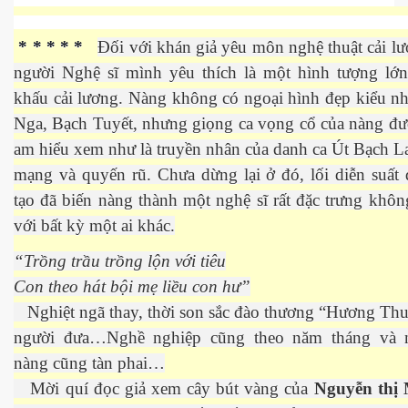
 Nam Bộ xưa
* * * * *
Đối với khán giả yêu môn nghệ thuật cải l
người Nghệ sĩ mình yêu thích là một hình tượng lớn
khấu cải lương. Nàng không có ngoại hình đẹp kiểu n
 Biển 2015
Nga, Bạch Tuyết, nhưng giọng ca vọng cổ của nàng đư
am hiểu xem như là truyền nhân của danh ca Út Bạch L
mạng và quyến rũ. Chưa dừng lại ở đó, lối diễn suất
tạo đã biến nàng thành một nghệ sĩ rất đặc trưng khôn
với bất kỳ một ai khác.
“Trồng trầu trồng lộn với tiêu
Con theo hát bội mẹ liều con hư”
Nghiệt ngã thay, thời son sắc đào thương “Hương Thu
người đưa…Nghề nghiệp cũng theo năm tháng và 
nàng cũng tàn phai…
NAY
Mời quí đọc giả xem cây bút vàng của
Nguyễn thị