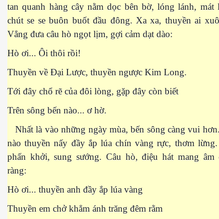
tan quanh hàng cây nằm dọc bên bờ, lóng lánh, mát l
chút se se buôn buốt đầu đông. Xa xa, thuyền ai xuô
Vẳng đưa câu hò ngọt lịm, gợi cảm dạt dào:
Hò ơi... Ôi thôi rồi!
Thuyền về Đại Lược, thuyền ngược Kim Long.
Tới đây chổ rẽ của đôi lòng, gặp đây còn biết
Trên sông bến nào... ơ hờ.
Nhất là vào những ngày mùa, bến sông càng vui hơn
ượng Hạng
nào thuyền nấy đầy ắp lúa chín vàng rực, thơm lừng.
phấn khởi, sung sướng. Câu hò, điệu hát mang âm 
ràng:
Hò ơi... thuyền anh đầy ắp lúa vàng
Thuyền em chở khẳm ánh trăng đêm rằm