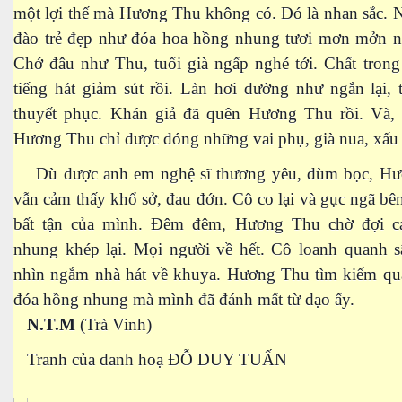
một lợi thế mà Hương Thu không có. Đó là nhan sắc. 
odia
đào trẻ đẹp như đóa hoa hồng nhung tươi mơn mởn n
Chớ đâu như Thu, tuổi già ngấp nghé tới. Chất trong
tiếng hát giảm sút rồi. Làn hơi dường như ngắn lại, 
thuyết phục. Khán giả đã quên Hương Thu rồi. Và, 
Hương Thu chỉ được đóng những vai phụ, già nua, xấu 
Dù được anh em nghệ sĩ thương yêu, đùm bọc, H
vẫn cảm thấy khổ sở, đau đớn. Cô co lại và gục ngã bê
rk Reading
bất tận của mình. Đêm đêm, Hương Thu chờ đợi 
Lâu-Đài-Tháp London
nhung khép lại. Mọi người về hết. Cô loanh quanh s
nhìn ngắm nhà hát về khuya. Hương Thu tìm kiếm qu
đóa hồng nhung mà mình đã đánh mất từ dạo ấy.
 Anh phát minh
N.T.M
(Trà Vinh)
Tranh của danh hoạ ĐỖ DUY TUẤN