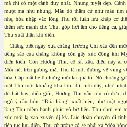
mà chỉ có một cành duy nhất. Nhưng tuyệt đẹp. Cánh 
mượt mà như nhung. Màu đỏ thắm cứ như máu tim a
h tại Anh
nhẹ, hòa nhập vào lòng Thu rồi luân lưu khắp cơ thể
thêm sức mạnh cho Thu, góp hơi ấm cho tiếng ca, gi
Thu xuất thần khi diễn.
Chẳng biết ngày xưa chàng Trương Chi xấu đến mứ
tiếng sáo của chàng không còn gây xúc động khi 
diện kiến. Còn Hương Thu, cô rất xấu, điều này ai c
Mỗi nét trên gương mặt Thu là một đường vẽ vụng về
hóa. Cặp mắt bé tí nhưng mũi lại quá to. Nó choáng g
mặt Thu một khoảng khá lớn, đôi môi dầy, nhợt nhạt.
dù hát hay, diễn giỏi, Hương Thu vẫn còn cô đơn, ch
ngỏ ý cầu hôn. “Đóa hồng” xuất hiện, như mật ngọt
lòng Thu niềm hạnh phúc vô bờ bến. Thu chơi vơi t
xúc mới lạ xao xuyến dị kỳ. Lúc đoàn chuyển đi tỉnh
tiếp tục lưu diễn. Thu cứ tưởng cô sẽ phải xa “đóa hồ