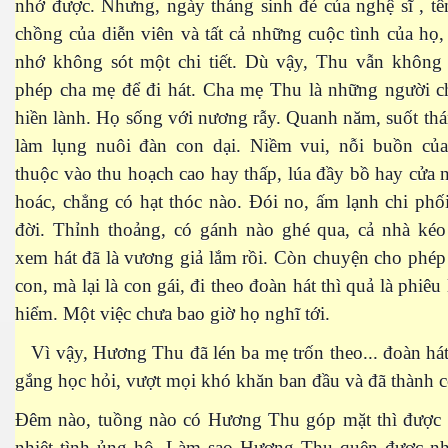
nhớ được. Nhưng, ngày tháng sinh đẻ của nghệ sĩ , tê
chồng của diễn viên và tất cả những cuộc tình của họ,
nhớ không sót một chi tiết. Dù vậy, Thu vẫn không
phép cha mẹ để đi hát. Cha mẹ Thu là những người ch
hiền lành. Họ sống với nương rẫy. Quanh năm, suốt thá
làm lụng nuôi đàn con dại. Niềm vui, nỗi buồn củ
thuộc vào thu hoạch cao hay thấp, lúa đầy bồ hay cửa 
hoác, chẳng có hạt thóc nào. Đói no, ấm lạnh chi phố
đời. Thỉnh thoảng, có gánh nào ghé qua, cả nhà kéo
xem hát đã là vương giả lắm rồi. Còn chuyện cho phé
con, mà lại là con gái, đi theo đoàn hát thì quả là phiêu
hiểm. Một việc chưa bao giờ họ nghĩ tới.
Vì vậy, Hương Thu đã lén ba mẹ trốn theo... đoàn há
gắng học hỏi, vượt mọi khó khăn ban đầu và đã thành 
Đêm nào, tuồng nào có Hương Thu góp mặt thì được 
nhiệt tình ủng hộ. Làm sao Hương Thu quên được n