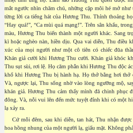
mắt ngước nhìn chăm chú, những cặp môi hé mở như 
từng lời ca tiếng hát của Hương Thu. Thỉnh thoảng họ
“Hay quá!”, “Ca mùi quá mạng!”. Trên sân khấu, tron
màu, Hương Thu biến thành một người khác. Sang trọ
kì hoặc nghèo nàn, hiền dịu. Qua vai diễn, Thu điều 
xúc của mọi người như một cô tiên có chiếc đũa thầ
Khán giả cười khi Hương Thu cười. Khán giả khóc k
Thu sụt sùi, rơi lệ. Họ căm phẫn khi Hương Thu độc á
khổ khi Hương Thu bị hành hạ. Họ thở bằng hơi thở 
Và, ngược lại, Thu sống nhờ vào lòng ngưỡng mộ, sa
khán giả. Hương Thu cảm thấy mình đã chinh phục 
đông. Và, nỗi vui lên đến mức tuyệt đỉnh khi có một h
lạ xảy ra.
Cứ mỗi đêm, sau khi diễn, tan hát, Thu nhận được
hoa hồng nhung của một người lạ, giấu mặt. Không ph