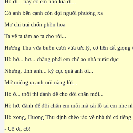
Hò ơi... nầy cô em nhỏ kia ơi...
Có anh bên cạnh còn đợi người phương xa
Mơ chi trai chốn phồn hoa
Ta về ta tắm ao ta cho rồi...
Hương Thu vừa buồn cười vừa tức lý, cô liền cất giọng t
Hò hớ... hơ... chẳng phải em chê ao nhà nước đục
 Trí
Nhưng, tính anh... kỳ cục quá anh ơi...
Mây
Mở miệng ra anh nói nặng lời...
Hò ớ... thôi thì đành để cho đôi chân mỏi...
Hò hớ, đành để đôi chân em mỏi mà cái lỗ tai em nhẹ nh
Hò xong, Hương Thu định chèo rảo về nhà thì có tiếng g
)
- Cô ơi, cô!