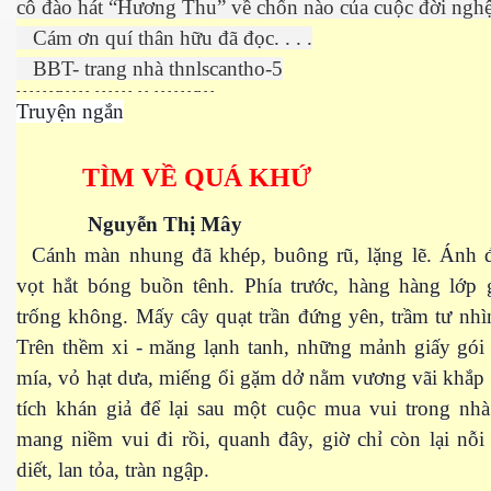
cô đào hát “Hương Thu” về chốn nào của cuộc đời nghệ sĩ
Cám ơn quí thân hữu đã đọc. . . .
BBT- trang nhà thnlscantho-5
- - - - - - -- - - - - - - - - - - - - - - - - - - -- - -
Truyện ngắn
TÌM VỀ QUÁ KHỨ
Nguyễn Thị Mây
Cánh màn nhung đã khép, buông rũ, lặng lẽ. Ánh 
vọt hắt bóng buồn tênh. Phía trước, hàng hàng lớp 
trống không. Mấy cây quạt trần đứng yên, trầm tư nh
Trên thềm xi - măng lạnh tanh, những mảnh giấy gói 
mía, vỏ hạt dưa, miếng ổi gặm dở nằm vương vãi khắp
tích khán giả để lại sau một cuộc mua vui trong nhà
mang niềm vui đi rồi, quanh đây, giờ chỉ còn lại nỗ
ết
diết, lan tỏa, tràn ngập.