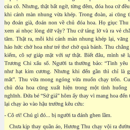
của cô. Nhưng, thật bất ngờ, từng đêm, đóa hoa cứ đề
khi cánh màn nhung vừa khép. Trong đoàn, ai cũng t
họ đoán già, đoán non về chủ đóa hoa. Họ giục Thu 
xem ai nhọc lòng dữ vậy? Thu cứ tảng lờ và ra vẻ ch
tâm. Thật ra, mỗi khi cánh màn nhung khép lại, vãng
háo hức chờ hoa như trẻ thơ chờ quà bánh. Thu chẳng
kiếm, cô sợ giáp mặt với sự thật. Biết đâu, mình sẽ l
Trương Chi xấu số. Người ta thường bảo: “Tình yêu 
như hạt kim cương. Nhưng khi đến gần thì chỉ là g
mắt”. Thu vừa mong ngóng vừa muốn chạy trốn. Cu
chủ đóa hoa cũng xuất hiện trong một tình huống
nghĩnh. Đứa bé “Sứ giả” hôm ấy thay vì mang hoa đến
lại chạy ào vào hậu trường kêu cứu:
- Cô ơi! Chú gì đó... bị người ta đánh ghen lầm.
Chưa kịp thay quần áo, Hương Thu chạy vội ra đườn