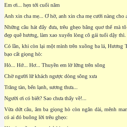
Em ơi... hẹn tới cuối năm
Anh xin cha mẹ... Ơ hờ, anh xin cha mẹ cưới nàng cho 
Những câu hát đẩy đưa, trêu ghẹo bâng quơ thế mà tô
es 682
đẹp quê hương, làm xao xuyến lòng cô gái tuổi dậy thì.
es
Có lần, khi còn lại một mình trên xuồng ba lá, Hương
bạo cất giọng hò:
thế giới
Hò... Hớ... Hơ... Thuyền em lờ lững trên sông
Chờ người lữ khách ngược dòng sông xưa
Trăng tàn, bến lạnh, sương thưa...
Người ơi có biết? Sao chưa thấy về!...
Vừa dứt câu, âm ba giọng hò còn ngân dài, mênh ma
có ai đó buông lời trêu ghẹo: