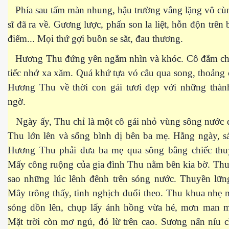
Phía sau tấm màn nhung, hậu trường vắng lặng vô cù
sĩ đã ra về. Gương lược, phấn son la liệt, hỗn độn trên 
điểm... Mọi thứ gợi buồn se sắt, đau thương.
Hương Thu đứng yên ngắm nhìn và khóc. Cô đắm ch
cebook
tiếc nhớ xa xăm. Quá khứ tựa vó câu qua song, thoảng
Hương Thu về thời con gái tươi đẹp với những thành
ngờ.
Ngày ấy, Thu chỉ là một cô gái nhỏ vùng sông nước 
yêu
Thu lớn lên và sống bình dị bên ba mẹ. Hằng ngày, s
Hương Thu phải đưa ba mẹ qua sông bằng chiếc thu
Mấy công ruộng của gia đình Thu nằm bên kia bờ. Thu
sao những lúc lênh đênh trên sóng nước. Thuyền lững
Mây trông thấy, tinh nghịch đuổi theo. Thu khua nhẹ 
sóng dồn lên, chụp lấy ánh hồng vừa hé, mơn man m
Mặt trời còn mơ ngủ, đỏ lừ trên cao. Sương nấn níu 