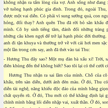
không nhận ra tấm lòng của vợ. Anh sống như đang
vở tuồng hạnh phúc gia đình. Trong đó, ngoài Thu,
được một vai diễn. Có phải vì sung sướng quá, con ng
hỏng, đổi thay? Anh quên Thu đã rời bỏ sân khấu đ
n
mình. Cô hy sinh tiếng tăm, đánh đổi những tràng p
những câu khen ngợi để trở lại hạnh phúc đời thường.
anh đi tận khuya và thường trở về với cái hơi men sặc
một lần trong cơn say, anh đã thét vào tai Thu:
- Hương Thu đây sao? Một mụ đàn bà xấu xí! Trời, sa
điên khùng đến thế không biết? Sao tôi lại có thể cưới c
Hương Thu nhận ra sai lầm của mình. Chỗ của cô 
khấu, trên sàn diễn, dưới ánh đèn màu. Ở đó, Thu có
diễn tài nghệ, năng khiếu độc đáo của mình bằng giọ
chất quyến rũ. Ở đó, Thu mới có thể khẳng định lại gi
chính mình bằng lối diễn nhập vai, xuất thần. Ở đó, so