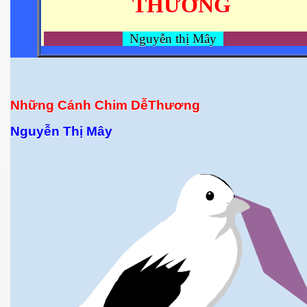
THƯƠNG
 Nam Bộ xưa
Nguyễn thị Mây
 Biển 2015
Những Cánh Chim DễThương
Nguyễn Thị Mây
NAY