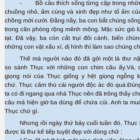
- Bồ câu thích sống từng cặp trong nhữ
chuồng nhỏ, ấm cúng và xinh đẹp như tổ ấm của
chồng mới cưới. Đằng nầy, ba con bắt chúng sống
trong căn phòng rộng mênh mông. Mặc sức gió l
tạt. Đã vậy, ba còn cắt trụi đôi cánh, biến chú
những con vật xấu xí, dị hình thì làm sao chúng ch
Thế mà người nào đó đã gởi một lá thư nặ
so sánh Thục với những con chim câu ấy.Và, 
 Trí
giọng nói của Thục giống y hệt giọng ngỗng 
Mây
chứ. Thục căm thù cái người độc ác đó quá.Đún
ta có đi ngang qua nhà Thục nên đã trông thấy c
câu mà hiện giờ ba dùng để chứa củi. Anh ta m
Thục chứ gì.
Nhưng rồi ngày thứ bảy cuối tuần đó, Thục 
được lá thư kế tiếp tuyệt đẹp với dòng chữ :
)