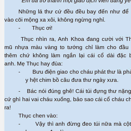
“ Em đã trở thành một giao dịch viên đáng yê
Những lá thư cứ đều đều bay đến như để 
vào cõi mộng xa xôi, không ngừng nghỉ.
- Thục ơi!
Thục nhìn ra, Anh Khoa đang cười với Th
mũ nhựa màu vàng to tướng chỉ làm cho đầu
thêm chứ không làm ngắn lại cái cổ dài đặc b
anh. Mẹ Thục hay đùa:
- Bưu điện giao cho cháu phát thư là phả
y hệt chim bồ câu đưa thư ngày xưa.
- Bác nói đúng ghê! Cái túi đựng thư nặn
cứ ghì hai vai cháu xuống, bảo sao cái cổ cháu c
ra!
Thục chen vào:
- Vậy thì anh đừng đeo túi nữa mà cột