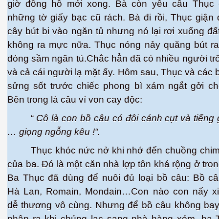
giờ đồng hồ mới xong. Bà còn yêu cầu Thục 
những tờ giấy bạc cũ rách. Bà đi rồi, Thục giận
cây bút bi vào ngăn tủ nhưng nó lại rơi xuống đất
không ra mực nữa. Thục nóng nảy quăng bút ra 
đóng sầm ngăn tủ.Chắc hẳn đã có nhiều người tr
và cả cái người lạ mặt ấy. Hôm sau, Thục và các 
sửng sốt trước chiếc phong bì xám ngắt gởi ch
Bên trong là câu ví von cay độc:
“ Cô là con bồ câu có đôi cánh cụt và tiếng 
ượng Hạng
… giọng ngỗng kêu !“.
Thục khóc nức nở khi nhớ đến chuồng chim
của ba. Đó là một căn nhà lợp tôn khá rộng ở tro
Ba Thục đã dùng để nuôi đủ loại bồ câu: Bồ câ
Hà Lan, Romain, Mondain…Con nào con nấy xi
dễ thương vô cùng. Nhưng để bồ câu không bay
nhận ra khi chúng lạc sang nhà hàng xóm, ba 