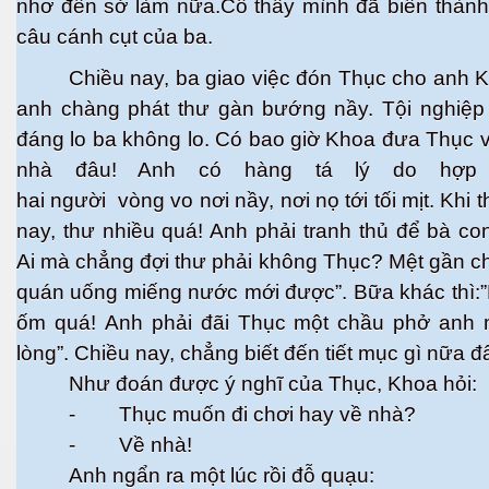
nhơ đến sở làm nữa.Cô thấy mình đã biến thành
câu cánh cụt của ba.
Chiều nay, ba giao việc đón Thục cho anh 
anh chàng phát thư gàn bướng nầy. Tội nghiệp 
đáng lo ba không lo. Có bao giờ Khoa đưa Thục 
nhà đâu! Anh có hàng tá lý do hợp
hai người vòng vo nơi nầy, nơi nọ tới tối mịt. Khi 
nay, thư nhiều quá! Anh phải tranh thủ để bà c
Ai mà chẳng đợi thư phải không Thục? Mệt gần c
quán uống miếng nước mới được”. Bữa khác thì:
ốm quá! Anh phải đãi Thục một chầu phở anh 
lòng”. Chiều nay, chẳng biết đến tiết mục gì nữa 
Như đoán được ý nghĩ của Thục, Khoa hỏi:
- Thục muốn đi chơi hay về nhà?
- Về nhà!
Anh ngẩn ra một lúc rồi đỗ quạu: