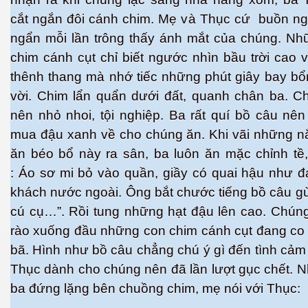
cắt ngắn đôi cánh chim. Mẹ và Thục cứ buồn ng
ngẩn mỗi lần trông thấy ánh mắt của chúng. Nh
chim cánh cụt chỉ biết ngước nhìn bầu trời cao v
thênh thang mà nhớ tiếc những phút giây bay bổ
es 682
vời. Chim lẩn quẩn dưới đất, quanh chân ba. C
es
nên nhỏ nhoi, tội nghiệp. Ba rất quí bồ câu nê
mua đậu xanh về cho chúng ăn. Khi vãi những n
thế giới
ăn béo bổ này ra sân, ba luôn ăn mặc chỉnh tề,
: Áo sơ mi bỏ vào quần, giầy có quai hậu như đ
khách nước ngoài. Ông bắt chước tiếng bồ câu gù
cú cụ…”. Rồi tung những hạt đậu lên cao. Chúng
rào xuống đầu những con chim cánh cụt đang co
bã. Hình như bồ câu chẳng chú ý gì đến tình cả
Thục dành cho chúng nên đã lần lượt gục chết. N
ba đứng lặng bên chuồng chim, mẹ nói với Thục: