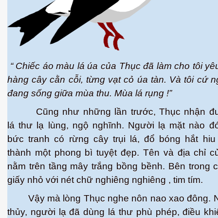
“ Chiếc áo màu lá úa của Thục đã làm cho tôi y
hàng cây cằn cỗi, từng vạt cỏ úa tàn. Và tôi cứ 
đang sống giữa mùa thu. Mùa lá rụng !”
Cũng như những lần trước, Thục nhận đư
lá thư lạ lùng, ngộ nghĩnh. Người lạ mặt nào đ
bức tranh có rừng cây trụi lá, đổ bóng hắt hi
thành một phong bì tuyệt đẹp. Tên và địa chỉ 
nằm trên tầng mây trắng bồng bềnh. Bên trong c
giấy nhỏ với nét chữ nghiêng nghiêng , tim tím.
ết
Vậy mà lòng Thục nghe nôn nao xao đông. 
thủy, người lạ đã dùng lá thư phù phép, điều kh