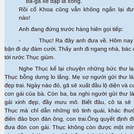
ba-ga xe đạp là xong.
Rồi cổ Khoa cũng vẫn không ngắn lại đư
nào!
Anh đang đứng trước hàng hiên gọi tiếp:
- Thục! Ra đây anh đưa về. Hôm nay 
bận đi dự đám cưới. Thấy anh đi ngang nhà, bác
tới rước Thục giùm.
n
Nghe Thục kể lại chuyện những bức thư lạ
Thục bỗng dưng lo lắng. Mẹ sợ người gửi thư l
đẹp trai. Ngày nào đó, gã sẽ xuất đầu lộ diện và 
con gái của bà. Còn ba, ba nghi người gửi thư l
gái xinh đẹp, đầy mưu mô. Biết đâu, cô ta sẽ 
Thục mà chỉ dẫn những trò tinh quái, khác thư
điên đảo bọn đàn ông, con trai.Ông quyết định đ
đưa đón con gái. Thục không còn được một mì