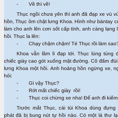
- Về thì về!
Thục ngồi chưa yên thì anh đã đạp xe vù 
hồn, Thục ôm chặt lưng Khoa. Hình như bàntay 
làm cho anh lên cơn sốt cấp tính, anh càng lạng l
hồi. Thục la lên:
- Chạy chậm chậm! Té Thục rồi làm sao
Khoa vẫn lầm lì đạp tới. Thục lúng túng 
chiếc giày cao gót xuống mặt đường. Cô đấm đùi
lưng Khoa một hồi. Anh hoảng hồn ngừng xe, n
hỏi:
- Gì vậy Thục?
- Rớt mất chiếc giày rồi!
- Thục coi chừng xe nha! Để anh đi kiếm
Trước mắt Thục, cái túi Khoa dùng đựng
phát đã bị bung nút tự hồi nào. Có một lá thư lạ