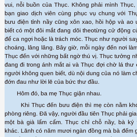
vui, nỗi buồn của Thục. Không phải mình Thục,
bạn giao dịch viên cùng phục vụ chung với Thụ
bưu điện tỉnh nầy cũng xôn xao, hồi hộp và ao
biết có một đôi mắt đang dõi theotừng cử động 
cebook
để ca ngợi hoặc là trách móc. Thục như người sa
choáng, lâng lâng. Bây giờ, mỗi ngày đến nơi làm
Thục đến với những bất ngờ thú vị. Thục tưởng 
đang đi trong ánh mắt ai và Thục đợi chờ lá thư
người không quen biết, dù nội dung của nó làm 
yêu
đớn đau như lời lẽ của bức thư đầu.
Hôm đó, ba mẹ Thục giận nhau.
Khi Thục đến bưu điện thì mẹ còn nằm khó
phòng riêng. Đã vậy, người đầu tiên Thục phải giao
một bà già lẩm cẩm. Thục chỉ chỗ nầy, bà ký 
khác. Lãnh có năm mươi ngàn đồng mà bà đếm 