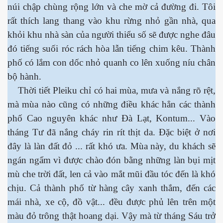
núi chập chùng rộng lớn và che mờ cả đường đi. Tôi
rất thích lang thang vào khu rừng nhỏ gần nhà, qua
khỏi khu nhà sàn của người thiểu số sẽ được nghe đâu
đó tiếng suối róc rách hòa lẫn tiếng chim kêu. Thành
phố có lắm con dốc nhỏ quanh co lên xuống níu chân
bộ hành.
Thời tiết Pleiku chỉ có hai mùa, mưa và nắng rõ rệt,
mà mùa nào cũng có những điều khác hẳn các thành
phố Cao nguyên khác như Đà Lạt, Kontum... Vào
tháng Tư đã nắng cháy rin rít thịt da. Đặc biệt ở nơi
đây là làn đất đỏ ... rất khó ưa. Mùa này, du khách sẽ
ngán ngẩm vì được chào đón bằng những làn bụi mịt
mù che trời đất, len cả vào mắt mũi đầu tóc đến là khó
chịu. Cả thành phố từ hàng cây xanh thắm, đến các
ết
mái nhà, xe cộ, đồ vật... đều được phủ lên trên một
màu đỏ trông thật hoang dại. Vậy mà từ tháng Sáu trở