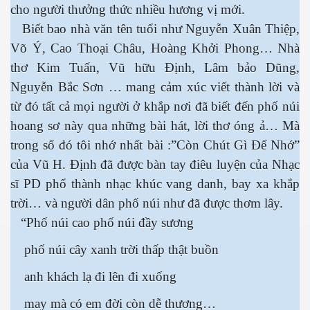
cho người thưởng thức nhiều hương vị mới.
Biết bao nhà văn tên tuổi như Nguyễn Xuân Thiệp,
Võ Ý, Cao Thoại Châu, Hoàng Khởi Phong… Nhà
thơ Kim Tuấn, Vũ hữu Định, Lâm bảo Dũng,
es 682
Nguyễn Bắc Sơn … mang cảm xúc viết thành lời và
từ đó tất cả mọi người ở khắp nơi đã biết đến phố núi
es
hoang sơ này qua những bài hát, lời thơ óng ả… Mà
thế giới
trong số đó tôi nhớ nhất bài :”Còn Chút Gì Để Nhớ”
của Vũ H. Định đã được bàn tay điêu luyện của Nhạc
sĩ PD phổ thành nhạc khúc vang danh, bay xa khắp
trời… và người dân phố núi như đã được thơm lây.
“Phố núi cao phố núi đầy sương
phố núi cây xanh trời thấp thật buồn
anh khách lạ đi lên đi xuống
may mà có em đời còn dễ thương…