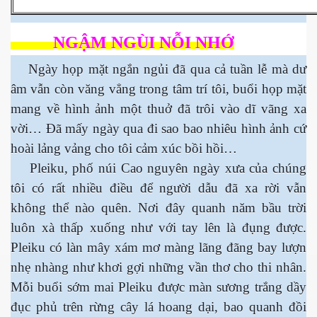
 Nam Bộ xưa
NGẬM NGÙI NỖI NHỚ
Ngày họp mặt ngắn ngủi đã qua cả tuần lễ mà dư
âm vẫn còn văng vẳng trong tâm trí tôi, buổi họp mặt
 Biển 2015
mang về hình ảnh một thuở đã trôi vào dĩ vãng xa
vời… Đã mấy ngày qua đi sao bao nhiêu hình ảnh cứ
hoài lảng vảng cho tôi cảm xúc bồi hồi…
Pleiku, phố núi Cao nguyên ngày xưa của chúng
tôi có rất nhiều điều để người dẫu đã xa rời vẫn
không thể nào quên. Nơi đây quanh năm bầu trời
luôn xà thấp xuống như với tay lên là đụng được.
Pleiku có làn mây xám mơ màng lãng đãng bay lượn
nhẹ nhàng như khơi gợi những vần thơ cho thi nhân.
Mỗi buổi sớm mai Pleiku được màn sương trắng dầy
NAY
đục phủ trên rừng cây lá hoang dại, bao quanh đồi