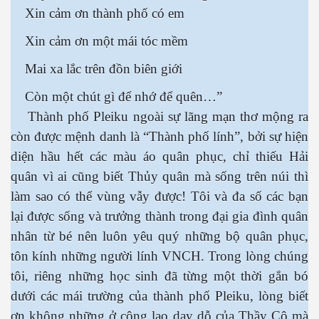
Xin cảm ơn thành phố có em
Xin cảm ơn một mái tóc mềm
Mai xa lắc trên đồn biên giới
Còn một chút gì để nhớ để quên…”
Thành phố Pleiku ngoài sự lãng mạn thơ mộng ra
còn được mệnh danh là “Thành phố lính”, bởi sự hiện
 Trí
diện hầu hết các màu áo quân phục, chỉ thiếu Hải
quân vì ai cũng biết Thủy quân mà sống trên núi thì
Mây
làm sao có thể vùng vẫy được! Tôi và đa số các bạn
lại được sống và trưởng thành trong đại gia đình quân
nhân từ bé nên luôn yêu quý những bộ quân phục,
tôn kính những người lính VNCH. Trong lòng chúng
tôi, riêng những học sinh đã từng một thời gắn bó
dưới các mái trường của thành phố Pleiku, lòng biết
)
ơn không những ở công lao dạy dỗ của Thầy Cô mà