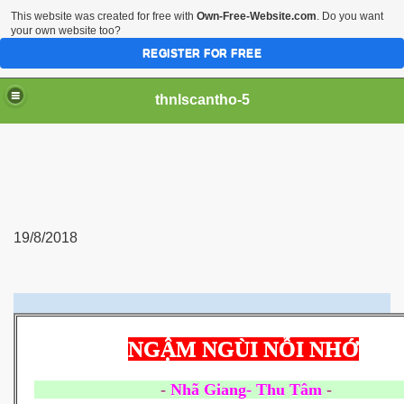
This website was created for free with
Own-Free-Website.com
. Do you want
your own website too?
REGISTER FOR FREE
thnlscantho-5
19/8/2018
NGẬM NGÙI NỖI NHỚ
-
Nhã Giang- Thu Tâm