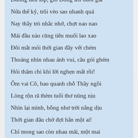
Nửa thế kỷ, trôi vèo sao nhanh quá
Nay thầy trò nhắc nhớ, chợt nao nao
óng nước
Mái đầu nào cũng tiêu muối lao xao
Đôi mắt mỏi thời gian đầy vết chém
Thoáng nhìn nhau ánh vui, câu gói ghém
Hỏi thăm chi khi lời nghẹn mất rồi!
Ôm vai Cô, bao quanh chỗ Thầy ngồi
Lòng rộn rã thèm tuổi thơ nũng nịu
Nhìn lại mình, bỗng như trời nắng dịu
Thời gian đâu chờ đợi hẳn một ai!
á heo
Chỉ mong sao còn nhau mãi, một mai