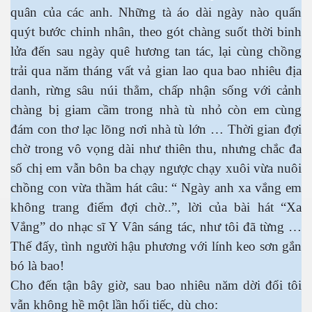
quân của các anh. Những tà áo dài ngày nào quấn
quýt bước chinh nhân, theo gót chàng suốt thời binh
lửa đến sau ngày quê hương tan tác, lại cùng chồng
trải qua năm tháng vất vả gian lao qua bao nhiêu địa
danh, rừng sâu núi thẳm, chấp nhận sống với cảnh
chàng bị giam cầm trong nhà tù nhỏ còn em cùng
đám con thơ lạc lõng nơi nhà tù lớn … Thời gian đợi
chờ trong vô vọng dài như thiên thu, nhưng chắc đa
số chị em vẫn bôn ba chạy ngược chạy xuôi vừa nuôi
chồng con vừa thầm hát câu: “ Ngày anh xa vắng em
không trang điểm đợi chờ..”, lời của bài hát “Xa
Vắng” do nhạc sĩ Y Vân sáng tác, như tôi đã từng …
Thế đấy, tình người hậu phương với lính keo sơn gắn
bó là bao!
Cho đến tận bây giờ, sau bao nhiêu năm dời đổi tôi
vẫn không hề một lần hối tiếc, dù cho: