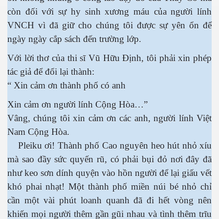
còn đối với sự hy sinh xương máu của người lính
VNCH vì đã giữ cho chúng tôi được sự yên ổn để
ngày ngày cắp sách đến trường lớp.
Với lời thơ của thi sĩ Vũ Hữu Định, tôi phải xin phép
tác giả để đổi lại thành:
“ Xin cảm ơn thành phố có anh
Xin cảm ơn người lính Cộng Hòa…”
Vâng, chúng tôi xin cảm ơn các anh, người lính Việt
Nam Cộng Hòa.
Pleiku ơi! Thành phố Cao nguyên heo hút nhỏ xíu
mà sao đầy sức quyến rũ, có phải bụi đỏ nơi đây đã
như keo sơn dính quyện vào hồn người để lại giấu vết
khó phai nhạt! Một thành phố miền núi bé nhỏ chỉ
cần một vài phút loanh quanh đã đi hết vòng nên
khiến mọi người thêm gần gũi nhau và tình thêm trĩu