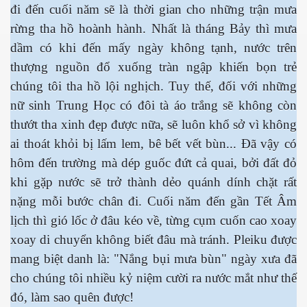
đi đến cuối năm sẽ là thời gian cho những trận mưa
rừng tha hồ hoành hành. Nhất là tháng Bảy thì mưa
dầm có khi đến mấy ngày không tạnh, nước trên
thượng nguồn đổ xuống tràn ngập khiến bọn trẻ
cebook
chúng tôi tha hồ lội nghịch. Tuy thế, đối với những
nữ sinh Trung Học có đôi tà áo trắng sẽ không còn
thướt tha xinh đẹp được nữa, sẽ luôn khổ sở vì không
ai thoát khỏi bị lấm lem, bê bết vết bùn... Đã vậy có
hôm đến trường mà dép guốc đứt cả quai, bởi đất đỏ
yêu
khi gặp nước sẽ trở thành dẻo quánh dính chặt rất
nặng mỗi bước chân đi. Cuối năm đến gần Tết Âm
lịch thì gió lốc ở đâu kéo về, từng cụm cuốn cao xoay
xoay di chuyển không biết đâu mà tránh. Pleiku được
mang biệt danh là: "Nắng bụi mưa bùn" ngày xưa đã
cho chúng tôi nhiều kỷ niệm cười ra nước mắt như thế
đó, làm sao quên được!