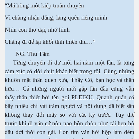
“Má hồng một kiếp truân chuyên
Vì chàng nhận đắng, lãng quên riêng mình
Nhìn con thơ dại, nhớ hình
Chàng đi để lại khối tình thiên thu…”
NG. Thu Tâm
Từng chuyến đi dự mỗi hai năm một lần, là từng
cảm xúc có đôi chút khác biệt trong tôi. Cũng những
khuôn mặt thân quen xưa, Thầy Cô, bạn học và thân
hữu… Cả những người mới gặp lần đầu cũng vẫn
thấy thân thiết bởi tên gọi PLEIKU. Quanh quẩn có
bấy nhiêu chỉ vài trăm người và nội dung đã biết sẵn
không thay đổi mấy so với các kỳ trước. Tuy thế
trước khi đi vẫn cứ nôn nao bồn chồn như cái hẹn hò
đầu đời thời con gái. Con tim vẫn hồi hộp làm đêm