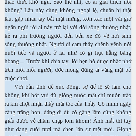
thao thức khó ngủ. Sao thế nhỉ, có ai giải thích nổi
không? Lần này cũng không ngoại lệ, chuẩn bị thật
h tại Anh
lâu, gặp nhau tay bắt mặt mừng, xôn xao một vài giờ
ngắn ngủi rồi ai nấy trở lại với đời sống thường nhật,
kẻ ra phi trường người đến bến xe đò về nơi sinh
sống thường nhật. Người đi cảm thấy chênh vênh nỗi
nuối tiếc và người ở lại như có gì hụt hẫng bàng
hòang… Trước khi chia tay, lời hẹn hò được nhắc nhở
trên môi mỗi người, ước mong đừng ai vắng mặt bỏ
cuộc chơi.
Với bản tính dễ xúc động, sợ để lộ sẽ làm cho
không khí bớt vui dù giòng nước mắt chỉ muốn trào
ra khi chợt nhận thấy mái tóc của Thầy Cô mình ngày
càng trắng hơn, dáng đi dù cố gắng lắm cũng không
giấu được vẻ chậm chạp lom khom! Ánh mắt thì tuy
như đang cười tươi mà chen lẫn sự mệt mỏi. Giọng