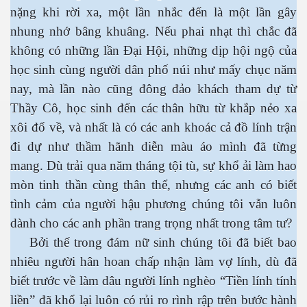
nặng khi rời xa, một lần nhắc đến là một lần gây
nhung nhớ bâng khuâng. Nếu phai nhạt thì chắc đã
không có những lần Đại Hội, những dịp hội ngộ của
học sinh cùng người dân phố núi như mấy chục năm
nay, mà lần nào cũng đông đảo khách tham dự từ
Thầy Cô, học sinh đến các thân hữu từ khắp nẻo xa
xôi đổ về, và nhất là có các anh khoác cả đồ lính trận
n
đi dự như thầm hãnh diễn màu áo mình đã từng
mang. Dù trải qua năm tháng tội tù, sự khổ ải làm hao
mòn tinh thần cùng thân thể, nhưng các anh có biết
tình cảm của người hậu phương chúng tôi vẫn luôn
dành cho các anh phần trang trọng nhất trong tâm tư?
Bởi thế trong đám nữ sinh chúng tôi đã biết bao
nhiêu người hân hoan chấp nhận làm vợ lính, dù đã
biết trước về làm dâu người lính nghèo “Tiền lính tính
liền” đã khổ lại luôn có rủi ro rình rập trên bước hành