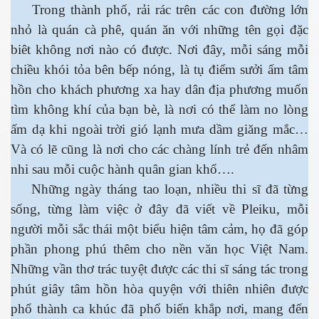
Trong thành phố, rải rác trên các con đường lớn
nhỏ là quán cà phê, quán ăn với những tên gọi đặc
biêt không nơi nào có được. Nơi đây, mỗi sáng mỗi
chiều khói tỏa bên bếp nóng, là tụ điểm sưởi ấm tâm
hồn cho khách phương xa hay dân địa phương muốn
tìm không khí của bạn bè, là nơi có thể làm no lòng
ấm dạ khi ngoài trời gió lạnh mưa dầm giăng mắc…
Và có lẽ cũng là nơi cho các chàng lính trẻ đến nhâm
nhi sau mỗi cuộc hành quân gian khổ….
Những ngày tháng tao loạn, nhiều thi sĩ đã từng
ượng Hạng
sống, từng làm việc ở đây đã viết về Pleiku, mỗi
người mỗi sắc thái một biểu hiện tâm cảm, họ đã góp
phần phong phú thêm cho nền văn học Việt Nam.
Những vần thơ trác tuyệt được các thi sĩ sáng tác trong
phút giây tâm hồn hòa quyện với thiên nhiên được
phổ thành ca khúc đã phổ biến khắp nơi, mang đến