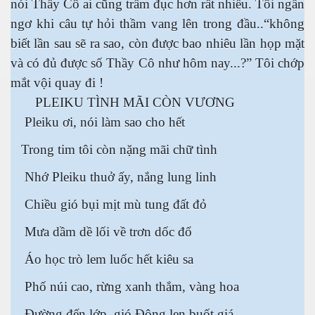
nói Thầy Cô ai cũng trầm đục hơn rất nhiều. Tôi ngẩn
ngơ khi câu tự hỏi thầm vang lên trong đầu..“không
biết lần sau sẽ ra sao, còn được bao nhiêu lần họp mặt
và có đủ được số Thầy Cô như hôm nay...?” Tôi chớp
mắt vội quay đi !
PLEIKU TÌNH MÃI CÒN VƯƠNG
Pleiku ơi, nói làm sao cho hết
Trong tim tôi còn nặng mãi chữ tình
Nhớ Pleiku thuở ấy, nắng lung linh
Chiều gió bụi mịt mù tung đất đỏ
Mưa dầm dề lối về trơn dốc đổ
Áo học trò lem luốc hết kiêu sa
Phố núi cao, rừng xanh thắm, vàng hoa
Đường đến lớp, gió Đông len buốt giá