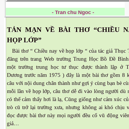
- Tran chu Ngoc -
 Nam Bộ xưa
TẢN MẠN VỀ BÀI THƠ “CHIỀU N
 Biển 2015
HỌP LỚP”
Bài thơ “ Chiều nay về họp lớp “ của tác giả Thục 
đăng trên trang Web trường Trung Học Bồ Đề Bìn
một trường trung học tư thục được thành lập ở 
Dương trước năm 1975 ) đây là một bài thơ gồm 8 
câu với nội dung chân thành như gợi ý cùng bạn bè c
mỗi lần về họp lớp, câu thơ dễ đi vào lòng người dù
có thể cảm thấy hơi là lạ, Cũng giống như cảm xúc c
trò cũ trở lại trường xưa, nhưng không ai khó chịu 
đọc được bài thơ này mọi người đều cổ vũ động viên
NAY
giả…