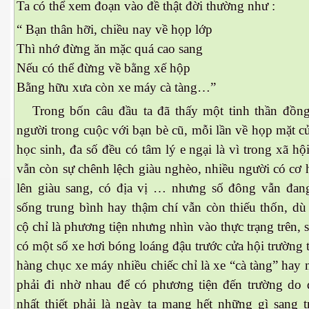
Ta có thể xem đoạn vào đề thật đời thường như :
“ Bạn thân hỡi, chiều nay về họp lớp
Thì nhớ đừng ăn mặc quá cao sang
Nếu có thể đừng về bằng xế hộp
Bằng hữu xưa còn xe máy cà tàng…”
Trong bốn câu đầu ta đã thấy một tinh thần đồn
người trong cuộc với bạn bè cũ, mỗi lần về họp mặt c
học sinh, đa số đều có tâm lý e ngại là vì trong xã hộ
vẫn còn sự chênh lệch giàu nghèo, nhiều người có cơ 
lên giàu sang, có địa vị … nhưng số đông vẫn đan
sống trung bình hay thậm chí vẫn còn thiếu thốn, dù 
cộ chỉ là phương tiện nhưng nhìn vào thực trạng trên, 
có một số xe hơi bóng loáng đậu trước cửa hội trường 
hàng chục xe máy nhiều chiếc chỉ là xe “cà tàng” hay
ết
phải đi nhờ nhau để có phương tiện đến trường do
nhất thiết phải là ngày ta mang hết những gì sang 