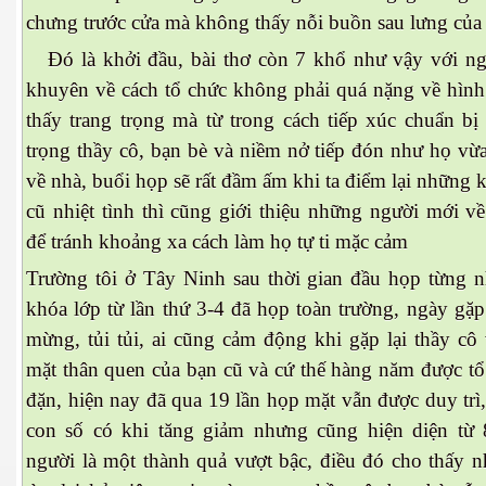
chưng trước cửa mà không thấy nỗi buồn sau lưng của
Đó là khởi đầu, bài thơ còn 7 khổ như vậy với ngụ
khuyên về cách tổ chức không phải quá nặng về hình
thấy trang trọng mà từ trong cách tiếp xúc chuẩn bị
cebook
trọng thầy cô, bạn bè và niềm nở tiếp đón như họ vừa
về nhà, buổi họp sẽ rất đầm ấm khi ta điểm lại những
cũ nhiệt tình thì cũng giới thiệu những người mới v
để tránh khoảng xa cách làm họ tự ti mặc cảm
yêu
Trường tôi ở Tây Ninh sau thời gian đầu họp từng 
khóa lớp từ lần thứ 3-4 đã họp toàn trường, ngày gặ
mừng, tủi tủi, ai cũng cảm động khi gặp lại thầy cô
mặt thân quen của bạn cũ và cứ thế hàng năm được tổ
đặn, hiện nay đã qua 19 lần họp mặt vẫn được duy tr
con số có khi tăng giảm nhưng cũng hiện diện từ
người là một thành quả vượt bậc, điều đó cho thấy n