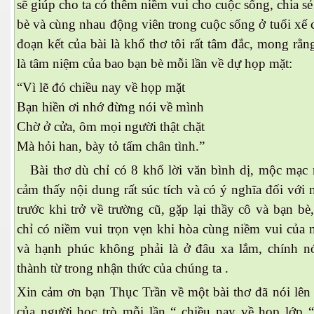
sẽ giúp cho ta có thêm niềm vui cho cuộc sống, chia s
bè và cùng nhau động viên trong cuộc sống ở tuổi xế 
đoạn kết của bài là khổ thơ tôi rất tâm đắc, mong rằ
là tâm niệm của bao bạn bè mỗi lần về dự họp mặt:
“Vì lẽ đó chiều nay về họp mặt
Bạn hiền ơi nhớ đừng nói về mình
Chờ ở cửa, ôm mọi người thật chặt
Mà hỏi han, bày tỏ tấm chân tình.”
 Trí
Bài thơ dù chỉ có 8 khổ lời văn bình dị, mộc mạc 
Mây
cảm thấy nội dung rất súc tích và có ý nghĩa đối với
trước khi trở về trường cũ, gặp lại thầy cô và bạn bè
chỉ có niềm vui trọn vẹn khi hòa cùng niềm vui của 
và hạnh phúc không phải là ở đâu xa lắm, chính n
thành từ trong nhận thức của chúng ta .
Xin cảm ơn bạn Thục Trần về một bài thơ đã nói lên 
)
của người học trò mỗi lần “ chiều nay về họp lớp “ 