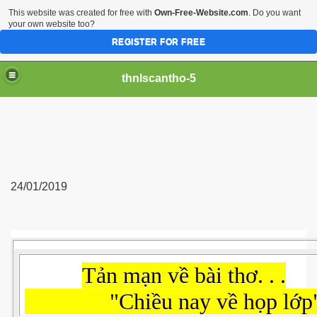
This website was created for free with
Own-Free-Website.com
. Do you want
your own website too?
REGISTER FOR FREE
thnlscantho-5
24/01/2019
Tản mạn về bài thơ. . .
"Chiều nay về họp lớp