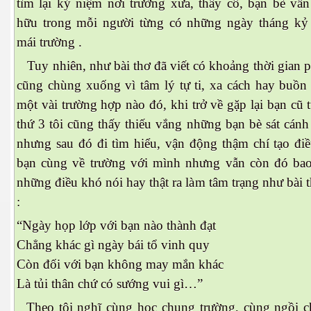
tìm lại kỷ niệm nơi trường xưa, thầy cô, bạn bè vẫn
hữu trong mỗi người từng có những ngày tháng kỷ
mái trường .
Tuy nhiên, như bài thơ đã viết có khoảng thời gian 
cũng chùng xuống vì tâm lý tự ti, xa cách hay buồn
một vài trường hợp nào đó, khi trở về gặp lại bạn cũ 
thứ 3 tôi cũng thấy thiếu vắng những bạn bè sát cán
nhưng sau đó đi tìm hiểu, vận động thậm chí tạo điề
bạn cùng về trường với mình nhưng vẫn còn đó bao
những điều khó nói hay thật ra làm tâm trạng như bài t
ượng Hạng
:
“Ngày họp lớp với bạn nào thành đạt
Chẳng khác gì ngày bái tổ vinh quy
Còn đối với bạn không may mắn khác
Là tủi thân chứ có sướng vui gì…”
Theo tôi nghĩ cùng học chung trường, cùng ngồi c