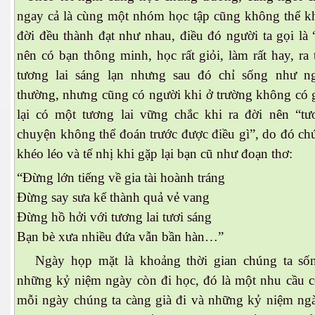
ngay cả là cùng một nhóm học tập cũng không thể kh
đời đều thành đạt như nhau, điều đó người ta gọi là
nên có bạn thông minh, học rất giỏi, làm rất hay, ra
tương lai sáng lạn nhưng sau đó chỉ sống như n
es 682
thường, nhưng cũng có người khi ở trường không có g
es
lại có một tương lai vững chắc khi ra đời nên “tươ
chuyện không thể đoán trước được điều gì”, do đó ch
thế giới
khéo léo và tế nhị khi gặp lại bạn cũ như đoạn thơ:
“Đừng lớn tiếng về gia tài hoành tráng
Đừng say sưa kể thành quả vẻ vang
Đừng hồ hởi với tương lai tươi sáng
Bạn bè xưa nhiều đứa vẫn bần hàn…”
Ngày họp mặt là khoảng thời gian chúng ta sốn
những kỷ niệm ngày còn đi học, đó là một nhu cầu có
mỗi ngày chúng ta càng già đi và những kỷ niệm ng