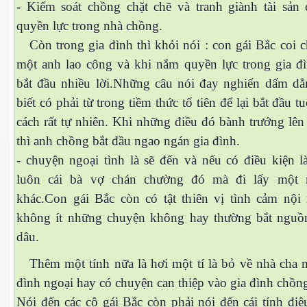
- Kiểm soát chồng chặt chẽ và tranh giành tài sản
quyền lực trong nhà chồng.
Còn trong gia đình thì khỏi nói : con gái Bắc coi 
một anh lao công và khi nắm quyền lực trong gia đìn
bắt đầu nhiều lời.Những câu nói đay nghiến dấm d
biết có phải từ trong tiềm thức tổ tiên để lại bắt đầu t
cách rất tự nhiên. Khi những điều đó bành trướng lê
thì anh chồng bắt đầu ngao ngán gia đình.
- chuyện ngoại tình là sẽ đến và nếu có điều kiện l
luôn cái bà vợ chán chường đó mà đi lấy một 
khác.Con gái Bắc còn có tật thiên vị tình cảm nội 
không ít những chuyện không hay thường bắt nguồ
dâu.
Thêm một tính nữa là hơi một tí là bỏ về nhà cha m
ết
đình ngoại hay có chuyện can thiệp vào gia đình chồn
Nói đến các cô gái Bắc còn phải nói đến cái tính đi