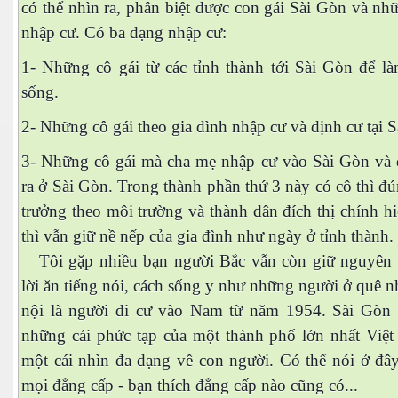
có thể nhìn ra, phân biệt được con gái Sài Gòn và nh
nhập cư. Có ba dạng nhập cư:
1- Những cô gái từ các tỉnh thành tới Sài Gòn để là
sống.
2- Những cô gái theo gia đình nhập cư và định cư tại 
3- Những cô gái mà cha mẹ nhập cư vào Sài Gòn và 
ra ở Sài Gòn. Trong thành phần thứ 3 này có cô thì đú
trưởng theo môi trường và thành dân đích thị chính h
thì vẫn giữ nề nếp của gia đình như ngày ở tỉnh thành.
Tôi gặp nhiều bạn người Bắc vẫn còn giữ nguyên 
lời ăn tiếng nói, cách sống y như những người ở quê 
nội là người di cư vào Nam từ năm 1954. Sài Gòn v
những cái phức tạp của một thành phố lớn nhất Việ
một cái nhìn đa dạng về con người. Có thể nói ở đây
mọi đẳng cấp - bạn thích đẳng cấp nào cũng có...