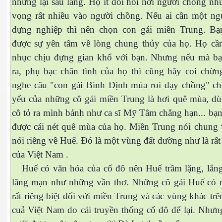
nhưng lại sâu lắng. Họ ít đòi hỏi nơi người chồng nh
vọng rất nhiều vào người chồng. Nếu ai cần một ng
dựng nghiệp thì nên chọn con gái miền Trung. Bạ
được sự yên tâm về lòng chung thủy của họ. Họ cầ
nhục chịu đựng gian khổ với bạn. Nhưng nếu mà b
ra, phụ bạc chân tình của họ thì cũng hãy coi chừn
nghe câu "con gái Bình Định múa roi dạy chồng" c
yếu của những cô gái miền Trung là hơi quê mùa, dù 
cô tỏ ra mình bảnh như ca sĩ Mỹ Tâm chẳng hạn... bạ
được cái nét quê mùa của họ. Miền Trung nói chung 
ượng Hạng
nói riêng về Huế. Đó là một vùng đất dường như là rất 
của Việt Nam .
Huế có văn hóa của cố đô nên Huế trầm lặng, lắn
lãng mạn như những vần thơ. Những cô gái Huế có 
rất riêng biệt đối với miền Trung và các vùng khác trê
cuả Việt Nam do cái truyền thống cố đô để lại. Nhưn