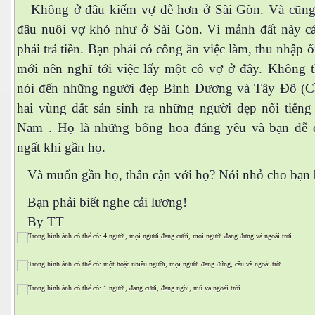
Không ở đâu kiếm vợ dễ hơn ở Sài Gòn. Và cũng
đâu nuôi vợ khó như ở Sài Gòn. Vì mảnh đất này cá
phải trả tiền. Bạn phải có công ăn việc làm, thu nhập ổ
mới nên nghĩ tới việc lấy một cô vợ ở đây. Không 
nói đến những người đẹp Bình Dương và Tây Đô (C
hai vùng đất sản sinh ra những người đẹp nổi tiếng
Nam . Họ là những bông hoa đáng yêu và bạn dễ 
ngất khi gần họ.
Và muốn gần họ, thân cận với họ? Nói nhỏ cho bạn b
Bạn phải biết nghe cải lương!
By TT