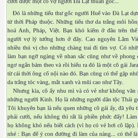
cưới được một cô vợ người Đà Lạt thuần gốc...
Đó là những tiểu thư gốc người Huế vào Đà Lạt dự
từ thời Pháp thuộc. Những tiểu thơ da trắng môi hồn
hoá Anh, Pháp, Việt. Bạn khó kiếm ở đâu trên thế
es 682
người vợ lý tưởng hơn ở đây. Cao nguyên Lâm Viê
nhiều thú vị cho những chàng trai đi tìm vợ. Có nhữ
es
làm bạn ngỡ ngàng về nhan sắc cũng như về phong 
thế giới
ngơ ngẩn bám theo và rồi hiểu ra đó là một cô gái Jara
từ cái thời ông cố nội nào đó. Bạn cũng có thể gặp nh
da trắng tóc vàng, mắt xanh và mũi cao như Tây.
Nhưng kìa, cô ấy nhu mì và có vẻ như không văn
những người Kinh. Họ là những người dân tộc Thái gố
Tôi khuyên bạn là nếu quen những cô gái ấy, đã yêu 
phải cưới, nếu không thì rất là phiền phức đấy! Làm
họ không khó nếu biết cách (vì họ có vẻ hơi cô lập)
nhé : Bạn để ý con đường đi làm của nàng... có thể l