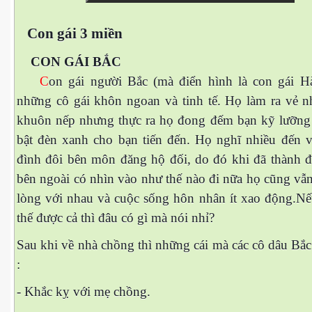
 Nam Bộ xưa
Con gái 3 miền
CON GÁI BẮC
C
on gái người Bắc (mà điển hình là con gái Hà
 Biển 2015
những cô gái khôn ngoan và tinh tế. Họ làm ra vẻ nh
khuôn nếp nhưng thực ra họ đong đếm bạn kỹ lưỡng 
bật đèn xanh cho bạn tiến đến. Họ nghĩ nhiều đến v
đình đôi bên môn đăng hộ đối, do đó khi đã thành đô
bên ngoài có nhìn vào như thế nào đi nữa họ cũng vẫ
lòng với nhau và cuộc sống hôn nhân ít xao động.N
thế được cả thì đâu có gì mà nói nhỉ?
Sau khi về nhà chồng thì những cái mà các cô dâu Bắc
:
- Khắc kỵ với mẹ chồng.
NAY