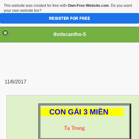
This website was created for free with
Own-Free-Website.com
. Do you want
your own website too?
REGISTER FOR FREE
thnlscantho-5
11/6/2017
CON GÁI 3 MIỀN
Tạ Trung