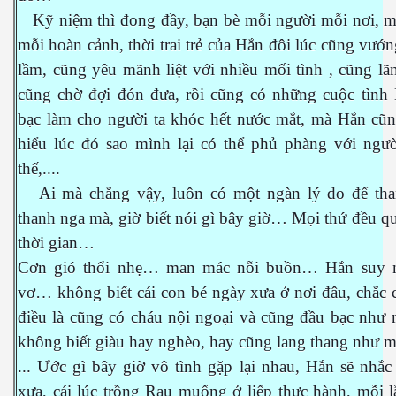
Kỹ niệm thì đong đầy, bạn bè mỗi người mỗi nơi, m
mỗi hoàn cảnh, thời trai trẻ của Hắn đôi lúc cũng vướn
lầm, cũng yêu mãnh liệt với nhiều mối tình , cũng l
cũng chờ đợi đón đưa, rồi cũng có những cuộc tình
es 682
bạc làm cho người ta khóc hết nước mắt, mà Hắn cũ
es
hiểu lúc đó sao mình lại có thể phủ phàng với ngườ
thế,....
thế giới
Ai mà chẳng vậy, luôn có một ngàn lý do để th
thanh nga mà, giờ biết nói gì bây giờ… Mọi thứ đều qu
thời gian…
Cơn gió thổi nhẹ… man mác nỗi buồn… Hắn suy 
vơ… không biết cái con bé ngày xưa ở nơi đâu, chắc 
điều là cũng có cháu nội ngoại và cũng đầu bạc như 
không biết giàu hay nghèo, hay cũng lang thang như m
... Ước gì bây giờ vô tình gặp lại nhau, Hắn sẽ nhắ
xưa, cái lúc trồng Rau muống ở liếp thực hành, mỗi 