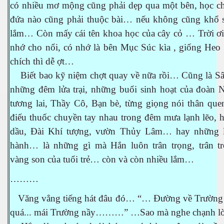
có nhiều mơ mộng cũng phải dẹp qua một bên, học ch
đứa nào cũng phải thuộc bài… nếu không cũng khổ
lắm… Còn mấy cái tên khoa học của cây cỏ … Trời ơ
nhớ cho nổi, có nhớ là bên Mục Súc kìa , giống Heo 
chích thì dễ ợt…
Biết bao kỹ niệm chợt quay về nữa rồi… Cũng là Sâ
những đêm lửa trại, những buổi sinh hoạt của đoàn 
tương lai, Thầy Cô, Bạn bè, từng giọng nói thân quen
điếu thuốc chuyền tay nhau trong đêm mưa lạnh lẽo, 
dầu, Đài Khí tượng, vườn Thủy Lâm… hay những l
hành… là những gì mà Hắn luôn trân trọng, trân tr
vàng son của tuổi trẻ… còn và còn nhiều lắm…
………
Văng vẳng tiếng hát đâu đó… “… Đường về Trường ô
quá... mái Trường nầy………” …Sao mà nghe chạnh 