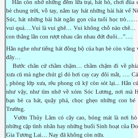
Hắn còn nhớ những đêm lữa trại, hát hò, chơi đùa 
bè chung trời, vỗ tay, nắm tay hát những bài hát vể
Súc, hát những bài hát ngắn gọn của tuổi học trò….…
vui quá….Vui là vui ghê… Vui không chỗ nào chê…
con thằng lằn con rượt nhau cắn nhau đứt đuôi…”….
cebook
Hắn nghe như tiếng hát đồng bộ của bạn bè còn văng 
đây…
Bước chân cứ chầm chậm… chầm chậm đi về phía
xưa cũ mà nghe chút gì đó hơi cay cay đôi mắt, …. Cá
yêu
, phòng lớp xưa, rêu phong cũ kỹ còn sót lại... Hắn c
như vậy, như tìm nhớ về xóm Sóc Lương, nơi mà 
bạn bè ca hát, quậy phá, chọc ghẹo những con bé
Trường.
Vườn Thủy Lâm có cây cao, bóng mát là nơi hò
những cặp tình nhân hay những buổi Sinh hoạt của Đ
Gia Tương Lai… Nay đã không còn nữa.