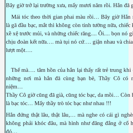
Bây giờ trở lại trường xưa, mấy mươi năm rồi. Hắn đã gi
Mái tóc theo thời gian phai màu rồi… Bây giờ Hắn m
là gã đầu bạc, mắt thì không còn tinh tường nữa, chiếc 
xề xệ trước mủi, và những chiếc răng.... Ôi.... bọn nó 
chịu đoàn kết nữa…. mà tụi nó cứ…. giận nhau và chia
lượt một….
Thế mà…. tâm hồn của hắn lại thấy rất trẻ trung khi
những nơi mà hắn đã cùng bạn bè, Thầy Cô có 
ượng Hạng
niệm…
Thầy Cô giờ cũng đã già, cũng tóc bạc, da mồi… Còn 
là bạc tóc… Mấy thầy trò tóc bạc như nhau !!!
Hắn đứng thật lâu, thật lâu,… mà nghe có cái gì ngh
không phải khóc đâu, mà hình như đăng đắng ở cổ 
đó…