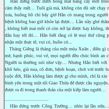
Hắn dừng bước dưới bóng mát hàng cây mới trồ
cảm thấy mệt… Tuổi già mà, không còn đủ sức chạy 
xưa, huống hồ chi bây giờ Hắn có mang trong người
bệnh không bao giờ khỏe lại được… Lần nầy ghé thă
, không biết mai mốt có còn trở lại được hay không, thô
đâu hay tới đó… Hắn biết rằng có lẽ mọi thứ cũng p
nhận một thực tế, vui có, buồn có...
Tháng Giêng là tháng của một mùa Xuân , điều gì 
mẽ, hạnh phúc, vui vẻ, mọi người đều chúc bình an c
Người ta thường nói như vậy… Nhưng Hắn biết với 
khô héo, già nua, cô đơn, bệnh hoạn, chơi vơi trước b
cuộc đời, Hắn không làm được gì cho mình, chỉ là xin
bình yên trong một tối Giao Thừa để được cầu nguyện
được ra đi trong thanh thản của một kiếp làm người…
....................................
Hắn đứng trước Cổng Trường… nhìn lại lần nữa… 