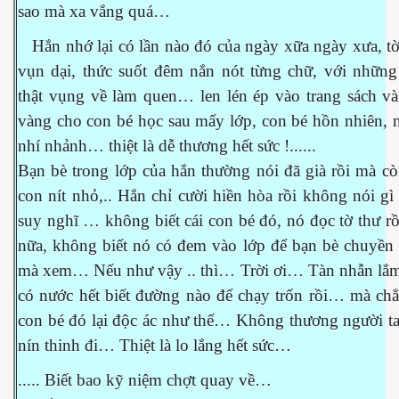
sao mà xa vắng quá…
Hắn nhớ lại có lần nào đó của ngày xữa ngày xưa, tờ
vụn dại, thức suốt đêm nắn nót từng chữ, với những
thật vụng về làm quen… len lén ép vào trang sách và
vàng cho con bé học sau mấy lớp, con bé hồn nhiên, n
nhí nhảnh… thiệt là dễ thương hết sức !......
Bạn bè trong lớp của hắn thường nói đã già rồi mà c
con nít nhỏ,.. Hắn chỉ cười hiền hòa rồi không nói g
suy nghĩ … không biết cái con bé đó, nó đọc tờ thư rồ
nữa, không biết nó có đem vào lớp để bạn bè chuyền 
mà xem… Nếu như vậy .. thì… Trời ơi… Tàn nhẫn lắ
có nước hết biết đường nào để chạy trốn rồi… mà chẳ
con bé đó lại độc ác như thế… Không thương người ta 
nín thinh đi… Thiệt là lo lắng hết sức…
ết
..... Biết bao kỹ niệm chợt quay về…