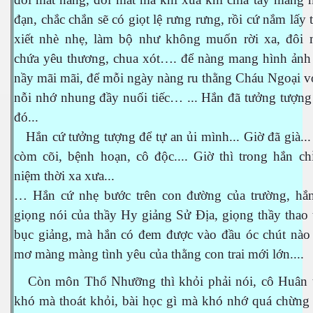
đạn, chắc chắn sẽ có giọt lệ rưng rưng, rồi cứ nắm lấy 
xiết nhè nhẹ, làm bộ như không muốn rời xa, đôi 
chứa yêu thương, chua xót…. để nàng mang hình ảnh 
nầy mãi mãi, để mỗi ngày nàng ru thằng Cháu Ngoại v
nỗi nhớ nhung đầy nuối tiếc… ... Hắn đã tưởng tượng
đó...
Hắn cứ tưởng tượng để tự an ủi mình... Giờ đã già...
n
còm cõi, bệnh hoạn, cô độc.... Giờ thì trong hắn ch
niệm thời xa xưa...
… Hắn cứ nhẹ bước trên con đường của trường, hắn
giọng nói của thầy Hy giảng Sử Địa, giọng thầy thao 
bục giảng, mà hắn có đem được vào đầu óc chút nào
mơ màng màng tình yêu của thằng con trai mới lớn....
Còn môn Thổ Nhưỡng thì khỏi phải nói, cô Huân tr
khó mà thoát khỏi, bài học gì mà khó nhớ quá chừng 