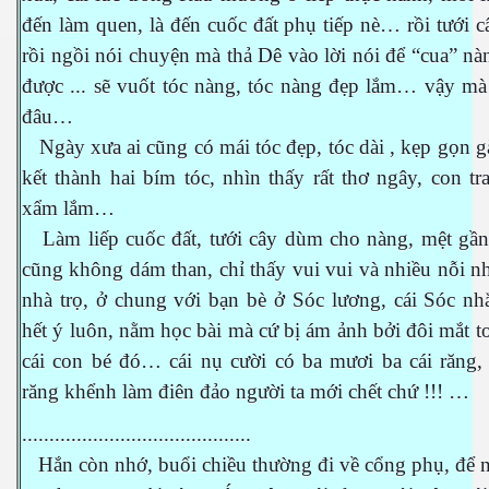
đến làm quen, là đến cuốc đất phụ tiếp nè… rồi tưới
rồi ngồi nói chuyện mà thả Dê vào lời nói để “cua” 
được ... sẽ vuốt tóc nàng, tóc nàng đẹp lắm… vậy mà
đâu…
Ngày xưa ai cũng có mái tóc đẹp, tóc dài , kẹp gọn 
kết thành hai bím tóc, nhìn thấy rất thơ ngây, con tr
xẩm lắm…
Làm liếp cuốc đất, tưới cây dùm cho nàng, mệt gần
 Trí
cũng không dám than, chỉ thấy vui vui và nhiều nỗi n
Mây
nhà trọ, ở chung với bạn bè ở Sóc lương, cái Sóc nh
hết ý luôn, nằm học bài mà cứ bị ám ảnh bởi đôi mắt t
cái con bé đó… cái nụ cười có ba mươi ba cái răng,
răng khểnh làm điên đảo người ta mới chết chứ !!! …
..........................................
Hắn còn nhớ, buổi chiều thường đi về cổng phụ, để n
)