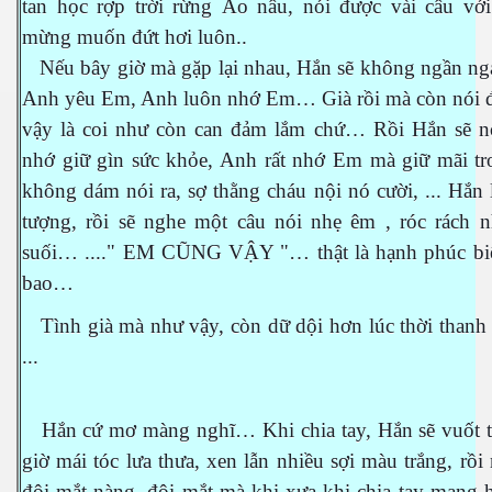
tan học rợp trời rừng Áo nâu, nói được vài câu với
mừng muốn đứt hơi luôn..
Nếu bây giờ mà gặp lại nhau, Hắn sẽ không ngần ngại
Anh yêu Em, Anh luôn nhớ Em… Già rồi mà còn nói 
vậy là coi như còn can đảm lắm chứ… Rồi Hắn sẽ n
nhớ giữ gìn sức khỏe, Anh rất nhớ Em mà giữ mãi tr
không dám nói ra, sợ thằng cháu nội nó cười, ... Hắn 
tượng, rồi sẽ nghe một câu nói nhẹ êm , róc rách 
suối… ...." EM CŨNG VẬY "… thật là hạnh phúc bi
bao…
Tình già mà như vậy, còn dữ dội hơn lúc thời thanh 
...
Hắn cứ mơ màng nghĩ… Khi chia tay, Hắn sẽ vuốt t
giờ mái tóc lưa thưa, xen lẫn nhiều sợi màu trắng, rồi
đôi mắt nàng, đôi mắt mà khi xưa khi chia tay mang 