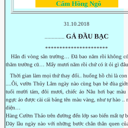
Cẩm Hồng Ngô
 Nam Bộ xưa
31.10.2018
G
Ả
ĐẦ
U B
Ạ
C
..............
 Biển 2015
**********************
Hắn đi vòng sân trường… Đã bao năm rồi không có
thăm trường cũ… Mấy mươi năm rồi chứ có ít ỏi gì đ
Thời gian làm mọi thứ thay đổi.. huống hồ chi là co
....Ôi, vườn Thủy Lâm ngày nào cùng bạn bè đùa giởn
tuổi mười tám, đôi mươi, chiếc áo Nâu hơi bạc màu ,
ngực áo được cài cái bảng tên màu vàng, như tự hào ..
diện…
Hàng Cườm Thảo trên đường đến lớp sao biến mất tự 
NAY
Dãy lầu ngày nào với những bước chân thân quen của