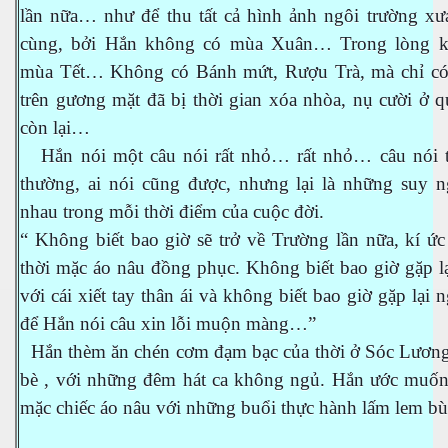
lần nữa… như để thu tất cả hình ảnh ngôi trường xưa
cùng, bởi Hắn không có mùa Xuân… Trong lòng 
h tại Anh
mùa Tết… Không có Bánh mứt, Rượu Trà, mà chỉ có
trên gương mặt đã bị thời gian xóa nhòa, nụ cười ở 
còn lại…
Hắn nói một câu nói rất nhỏ… rất nhỏ… câu nói t
thường, ai nói cũng được, nhưng lại là những suy n
nhau trong mỗi thời điểm của cuộc đời.
“ Không biết bao giờ sẽ trở về Trường lần nữa, kí ứ
thời mặc áo nâu đồng phục. Không biết bao giờ gặp l
với cái xiết tay thân ái và không biết bao giờ gặp lại 
để Hắn nói câu xin lỗi muộn màng…”
Hắn thèm ăn chén cơm đạm bạc của thời ở Sóc Lương
bè , với những đêm hát ca không ngủ. Hắn ước muốn
mặc chiếc áo nâu với những buổi thực hành lấm lem b
…………………