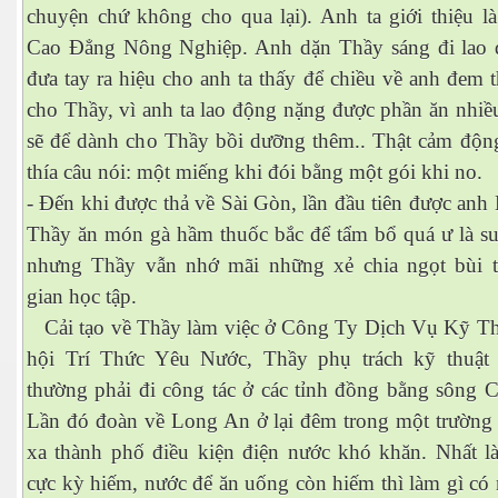
chuyện chứ không cho qua lại). Anh ta giới thiệu là
Cao Đẳng Nông Nghiệp. Anh dặn Thầy sáng đi lao
đưa tay ra hiệu cho anh ta thấy để chiều về anh đem 
cho Thầy, vì anh ta lao động nặng được phần ăn nhiề
sẽ để dành cho Thầy bồi dưỡng thêm.. Thật cảm độn
thía câu nói: một miếng khi đói bằng một gói khi no.
- Đến khi được thả về Sài Gòn, lần đầu tiên được an
Thầy ăn món gà hầm thuốc bắc để tẩm bổ quá ư là s
nhưng Thầy vẫn nhớ mãi những xẻ chia ngọt bùi t
gian học tập.
Cải tạo về Thầy làm việc ở Công Ty Dịch Vụ Kỹ Th
hội Trí Thức Yêu Nước, Thầy phụ trách kỹ thuật
thường phải đi công tác ở các tỉnh đồng bằng sông 
Lần đó đoàn về Long An ở lại đêm trong một trường 
xa thành phố điều kiện điện nước khó khăn. Nhất là
cực kỳ hiếm, nước để ăn uống còn hiếm thì làm gì có