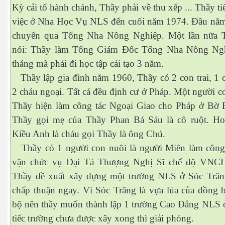
Kỳ cải tổ hành chánh, Thầy phải về thu xếp ... Thầy ti
việc ở Nha Học Vụ NLS đến cuối năm 1974. Đầu năm
chuyển qua Tổng Nha Nông Nghiệp. Một lần nữa 
nói: Thầy làm Tổng Giám Đốc Tổng Nha Nông Ngh
es 682
tháng mà phải đi học tập cải tạo 3 năm.
Thầy lập gia đình năm 1960, Thầy có 2 con trai, 1 c
es
2 cháu ngoại. Tất cả đều định cư ở Pháp. Một người co
thế giới
Thầy hiện làm công tác Ngoại Giao cho Pháp ở Bờ 
Thầy gọi mẹ của Thầy Phan Bá Sáu là cô ruột. H
Kiều Anh là cháu gọi Thầy là ông Chú.
Thầy có 1 người con nuôi là người Miên làm công
vận chức vụ Đại Tá Thượng Nghị Sĩ chế độ VNCH
Thầy đề xuất xây dựng một trường NLS ở Sóc Trăn
chấp thuận ngay. Vì Sóc Trăng là vựa lúa của đồng
bộ nên thầy muốn thành lập 1 trường Cao Đẳng NLS ở
tiếc trường chưa được xây xong thì giải phóng.