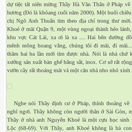
dự tiệc tất niên mừng Thầy Hà Văn Thân ở Pháp về
hương (Đó là khỏang cuối năm 2000). Một buổi chiều 
 Nam Bộ xưa
chị Ngô Anh Thuấn tìm theo địa chỉ trong thư mời
Khoẻ ở mãi Quận 9, một vùng ngoại thành hẻo lánh,
khu vực Cát Lái, xa ơi là xa .... Hai bên đường đ
 Biển 2015
mênh mông hoang vắng, chúng tôi đi mãi, đi mãi...
thăm hai ba lần mới tìm được nhà. Nói là nhà chứ k
xưởng sản xuất bàn ghế bằng sắt, inox. Cơ sở rất rộng
vườn cây rất thoáng mát và một căn nhà nho nhỏ xinh 
Nghe nói Thầy định cư ở Pháp, thỉnh thoảng về
nghỉ ngơi. Thầy không còn người thân ở Sài Gòn, m
Thầy ở nhà anh Nguyễn Khoẻ là một cựu học sin
NAY
Lộc (68-69). Với Thầy, anh Khoẻ không là bà co