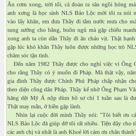
Ăn cơm xong, trời tối, cả đoàn ra sân ngồi hóng mát
anh xưng là học sinh NLS Bảo Lộc mời tôi ra nói 
vào lấy khăn, em đưa Thầy đi tắm nước mưa cho má
sung sướng cho bằng, buồn ngủ mà gặp chiếu manh
xong anh ta còn dẫn Thầy đi ăn cháo vịt. Thật hạnh
gặp lúc khó khăn Thầy luôn được những học trò NL
chăm sóc tận tình.
Đến năm 1982 Thầy được cho nghỉ việc vì Ông 
n
cho rằng Thầy có ý muốn đi Pháp. Mà thật vậy, nă
gia đình Thầy được Chính Phủ Pháp chấp nhận ch
theo diện công dân Pháp. Thầy kể nhờ Ông Phạm Vă
hãng dệt Mỹ Á nộp dùm hồ sơ chỉ 1 tuần sau là đư
Thật may mắn, ở hiền gặp lành.
Nhìn lại cuộc đời mình Thầy nói: "Tôi biết ơn c
NLS Bảo Lộc đã giúp đỡ tôi rất nhiều. Tiện đây cho t
các anh chị và nhất là anh Khoẻ lời cám ơn chân thành