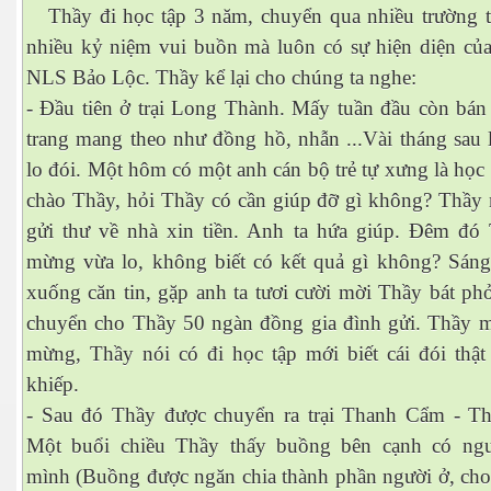
Thầy đi học tập 3 năm, chuyển qua nhiều trường trạ
nhiều kỷ niệm vui buồn mà luôn có sự hiện diện của
NLS Bảo Lộc. Thầy kể lại cho chúng ta nghe:
- Đầu tiên ở trại Long Thành. Mấy tuần đầu còn bán
trang mang theo như đồng hồ, nhẫn ...Vài tháng sau 
lo đói. Một hôm có một anh cán bộ trẻ tự xưng là họ
chào Thầy, hỏi Thầy có cần giúp đỡ gì không? Thầy
gửi thư về nhà xin tiền. Anh ta hứa giúp. Đêm đó
 Trí
mừng vừa lo, không biết có kết quả gì không? Sán
Mây
xuống căn tin, gặp anh ta tươi cười mời Thầy bát ph
chuyển cho Thầy 50 ngàn đồng gia đình gửi. Thầy m
mừng, Thầy nói có đi học tập mới biết cái đói thật
khiếp.
- Sau đó Thầy được chuyển ra trại Thanh Cẩm - T
Một buổi chiều Thầy thấy buồng bên cạnh có ng
)
mình (Buồng được ngăn chia thành phần người ở, cho