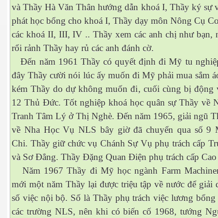
và Thầy Hà Văn Thân hướng dẫn khoá I, Thầy ký sự v
phát học bổng cho khoá I, Thầy dạy môn Nông Cụ Cơ
các khoá II, III, IV .. Thầy xem các anh chị như bạn,
rổi rảnh Thầy hay rủ các anh đánh cờ.
Đến năm 1961 Thầy có quyết định đi Mỹ tu nghiệ
đây Thầy cười nói lúc ấy muốn đi Mỹ phải mua sắm áo
kém Thầy do dự không muốn đi, cuối cùng bị động 
12 Thủ Đức. Tốt nghiệp khoá học quân sự Thầy về 
Tranh Tâm Lý ở Thị Nghè. Đến năm 1965, giải ngũ Thầ
về Nha Học Vụ NLS bây giờ đã chuyển qua số 9 
ượng Hạng
Chi. Thầy giữ chức vụ Chánh Sự Vụ phụ trách cấp T
và Sơ Đẳng. Thầy Đặng Quan Điện phụ trách cấp Ca
Năm 1967 Thầy đi Mỹ học ngành Farm Machiner
mới một năm Thầy lại được triệu tập về nước để giải
số việc nội bộ. Số là Thầy phụ trách việc lương bổng 
các trường NLS, nên khi có biến cố 1968, tướng N