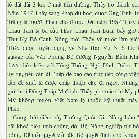
lô đất dài 2 km ở mặt tiền đường, Thầy trở thành co
Năm 1947 Thầy sang Pháp du học, được Ông Tỉnh T
Trăng là người Pháp cho ở trọ. Đến năm 1957 Thầy
Châu Tâm là ba của Thầy Châu Tâm Luân bấy giờ
cebook
Thư Ký Bộ Canh Nông mời Thầy về nước làm việc
Thầy được tuyển dụng về Nha Học Vụ NLS lúc ấy
garage của Văn Phòng Bộ đường Nguyễn Bỉnh Khi
được diện kiến với Tổng Thống Ngô Đình Diệm. Th
uy tín, nếu cần đi Pháp để báo cáo trực tiếp công việ
yêu
cần đề xuất là được chấp thuận cho đi ngay. Nhưng
giới hoá Đồng Tháp Mười do Thầy phụ trách bị Mỹ ph
Mỹ không muốn Việt Nam lệ thuộc kỹ thuật máy
Pháp.
Cùng thời điểm này Trường Quốc Gia Nông Lâm M
bãi khoá biểu tình chống đối Bộ Nông nghiệp rút bớt
bổng. Để giải quyết vấn đề, Bộ quyết định cho Khoá I