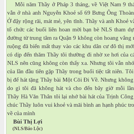
Mỗi năm Thầy ở Pháp 3 tháng, về Việt Nam 9 th
vẫn ở nhà anh Nguyễn Khoẻ số 69 Bưng Ông Thoàn
Ở đậy rộng rãi, mát mẻ, yên tĩnh. Thầy và anh Khoẻ 
tổ chức các buổi liên hoan mời bạn bè NLS tham dự
đường từ trung tâm ra Quận 9 không còn hoang vắng 
ruộng đã biến mất thay vào các khu dân cư đô thị mớ
có dịp đến thăm Thầy tôi thường đi nhờ xe hơi của c
NLS nên cũng không còn thấy xa. Nhưng tôi vẫn nhớ
của lần đầu tiên gặp Thầy trong buổi tiệc tất niên. Tô
bị để hát tặng Thầy bài Một Cõi Đi Về. Nhưng không 
do gì tôi đã không hát và cho đến bây giờ mỗi lầ
Thầy Hà Văn Thân tôi lại nhớ bài hát của Trịnh Công
chúc Thầy luôn vui khoẻ và mãi bình an hạnh phúc tr
về của mình
Bùi Thị Lợi
(NLS/Bảo Lộc)