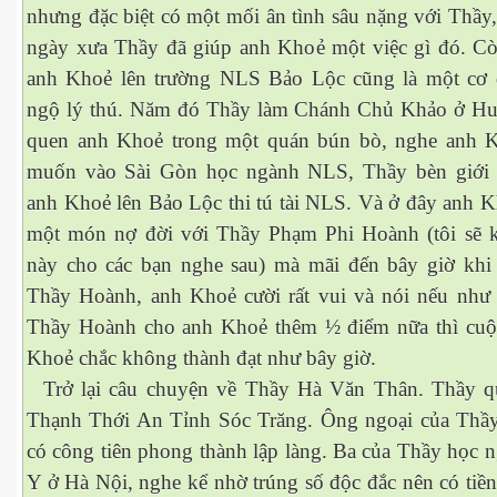
nhưng đặc biệt có một mối ân tình sâu nặng với Thầy
ngày xưa Thầy đã giúp anh Khoẻ một việc gì đó. C
anh Khoẻ lên trường NLS Bảo Lộc cũng là một cơ
ngộ lý thú. Năm đó Thầy làm Chánh Chủ Khảo ở Huế
quen anh Khoẻ trong một quán bún bò, nghe anh 
muốn vào Sài Gòn học ngành NLS, Thầy bèn giới 
anh Khoẻ lên Bảo Lộc thi tú tài NLS. Và ở đây anh K
một món nợ đời với Thầy Phạm Phi Hoành (tôi sẽ 
này cho các bạn nghe sau) mà mãi đến bây giờ khi
Thầy Hoành, anh Khoẻ cười rất vui và nói nếu như
Thầy Hoành cho anh Khoẻ thêm ½ điểm nữa thì cuộ
Khoẻ chắc không thành đạt như bây giờ.
Trở lại câu chuyện về Thầy Hà Văn Thân. Thầy q
Thạnh Thới An Tỉnh Sóc Trăng. Ông ngoại của Thầy
ết
có công tiên phong thành lập làng. Ba của Thầy học 
Y ở Hà Nội, nghe kể nhờ trúng số độc đắc nên có tiề