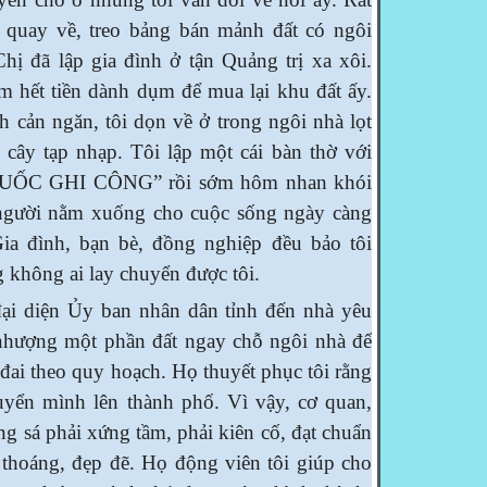
h quay về, treo bảng bán mảnh đất có ngôi
hị đã lập gia đình ở tận Quảng trị xa xôi.
m hết tiền dành dụm để mua lại khu đất ấy.
h cản ngăn, tôi dọn về ở trong ngôi nhà lọt
cây tạp nhạp. Tôi lập một cái bàn thờ với
UỐC GHI CÔNG” rồi sớm hôm nhan khói
 người nằm xuống cho cuộc sống ngày càng
Gia đình, bạn bè, đồng nghiệp đều bảo tôi
 không ai lay chuyển được tôi.
diện Ủy ban nhân dân tỉnh đến nhà yêu
 nhượng một phần đất ngay chỗ ngôi nhà để
ai theo quy hoạch. Họ thuyết phục tôi rằng
uyển mình lên thành phố. Vì vậy, cơ quan,
g sá phải xứng tầm, phải kiên cố, đạt chuẩn
 thoáng, đẹp đẽ. Họ động viên tôi giúp cho