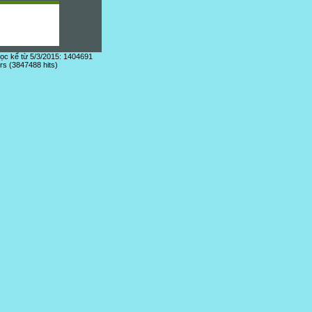
đọc kể từ 5/3/2015: 1404691
ors (3847488 hits)