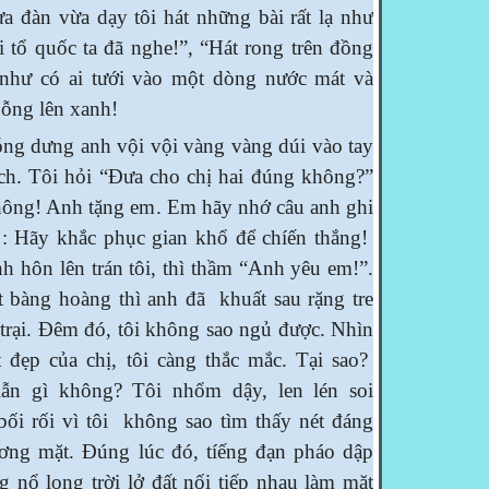
ừa đàn vừa dạy tôi hát những bài rất lạ như
 tổ quốc ta đã nghe!”, “Hát rong trên đồng
như có ai tưới vào một dòng nước mát và
bỗng lên xanh!
dưng anh vội vội vàng vàng dúi vào tay
ách. Tôi hỏi “Đưa cho chị hai đúng không?”
hông! Anh tặng em. Em hãy nhớ câu anh ghi
à : Hãy khắc phục gian khổ để chíến thắng!
h hôn lên trán tôi, thì thầm “Anh yêu em!”.
t bàng hoàng thì anh đã khuất sau rặng tre
trại. Đêm đó, tôi không sao ngủ được. Nhìn
 đẹp của chị, tôi càng thắc mắc. Tại sao?
ẫn gì không? Tôi nhổm dậy, len lén soi
ối rối vì tôi không sao tìm thấy nét đáng
ương mặt. Đúng lúc đó, tíếng đạn pháo dập
ếng nổ long trời lở đất nối tiếp nhau làm mặt