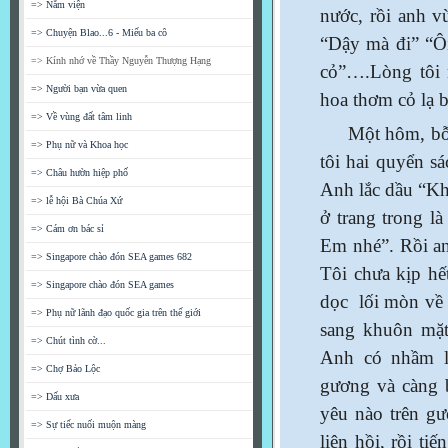
=> Nằm viện
nước, rồi anh v
=> Chuyện Blao...6 - Miếu ba cô
“Dậy mà đi” “Ôi
=> Kính nhớ về Thầy Nguyễn Thượng Hạng
cỏ”….Lòng tôi 
=> Người bạn vừa quen
hoa thơm cỏ lạ 
=> Về vùng đất tâm linh
Một hôm, bỗng 
=> Phụ nữ và Khoa học
tôi hai quyển s
=> Châu hườn hiệp phố
Anh lắc dầu “K
=> lễ hội Bà Chúa Xứ
ở trang trong l
=> Cám ơn bác sỉ
Em nhé”. Rồi an
=> Singapore chào đón SEA games 682
Tôi chưa kịp hế
=> Singapore chào đón SEA games
dọc lối mòn về 
=> Phụ nữ lãnh đạo quốc gia trên thế giới
sang khuôn mặt
=> Chút tình cờ...
Anh có nhầm l
=> Chợ Bảo Lộc
gương và càng b
=> Dấu xưa
yêu nào trên g
=> Sự tiếc nuối muộn màng
liên hồi, rồi ti