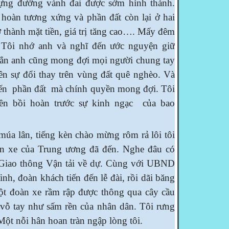
ựng đường vành đai được sớm hình thành.
 hoàn tương xứng và phần đất còn lại ở hai
 thành mặt tiền, giá trị tăng cao…. Mấy đêm
. Tôi nhớ anh và nghĩ đến ước nguyện giữ
Hẳn anh cũng mong đợi mọi người chung tay
ên sự đổi thay trên vùng đất quê nghèo. Và
íến phần đất mà chính quyền mong đợi. Tôi
ền bồi hoàn trước sự kinh ngạc của bao
a lân, tiếng kèn chào mừng rôm rả lôi tôi
oàn xe của Trung ương đã đến. Nghe đâu có
Giao thông Vận tải về dự. Cùng với UBND
nh, đoàn khách tiến đến lễ đài, rồi dãi băng
ột đoàn xe rầm rập được thông qua cây cầu
 vỗ tay như sấm rền của nhân dân. Tôi rưng
ột nỗi hân hoan tràn ngập lòng tôi.