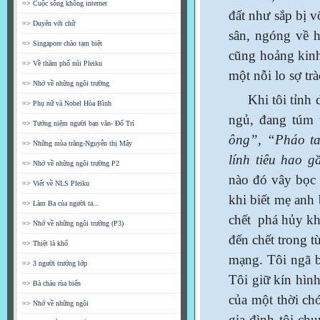
=> Cuộc sống không internet
đất như sắp bị v
=> Duyên với chữ
sân, ngóng về h
=> Singapore chào tạm biệt
cũng hoảng kinh
=> Về thăm phố núi Pleiku
một nỗi lo sợ tr
=> Nhớ về những ngôi trường
Khi tôi tỉnh dậ
=> Phụ nữ và Nobel Hòa Bình
ngủ, đang túm 
=> Tưởng niệm người bạn văn- Đổ Trí
ông”, “Pháo ta
=> Những mùa trăng-Nguyễn thị Mây
lính tiêu hao g
=> Nhớ về những ngôi trường P2
nào đó vây bọc 
=> Viết về NLS Pleiku
khi biết mẹ anh 
=> Làm Ba của người ta...
chết phá hủy kho
=> Nhớ về những ngôi trường (P3)
đến chết trong t
=> Thiệt là khổ
mạng. Tôi ngã bệ
=> 3 người trưởng lớp
Tôi giữ kín hìn
=> Bà cháu rùa biển
của một thời ch
=> Nhớ về những ngôi
gia đình tôi ch