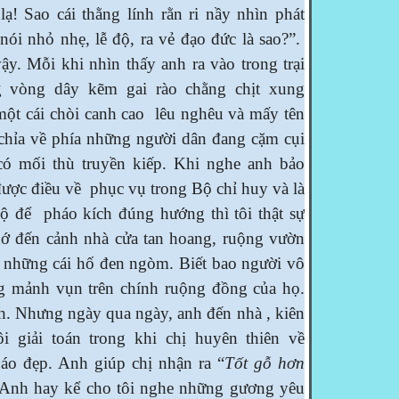
ạ! Sao cái thằng lính rằn ri nầy nhìn phát
nói nhỏ nhẹ, lễ độ, ra vẻ đạo đức là sao?”.
ậy. Mỗi khi nhìn thấy anh ra vào trong trại
g vòng dây kẽm gai rào chằng chịt xung
ột cái chòi canh cao lêu nghêu và mấy tên
chỉa về phía những người dân đang cặm cụi
có mối thù truyền kiếp. Khi nghe anh bảo
được điều về phục vụ trong Bộ chỉ huy và là
độ để pháo kích đúng hướng thì tôi thật sự
hớ đến cảnh nhà cửa tan hoang, ruộng vườn
h những cái hố đen ngòm. Biết bao người vô
ừng mảnh vụn trên chính ruộng đồng của họ.
h. Nhưng ngày qua ngày, anh đến nhà , kiên
ôi giải toán trong khi chị huyên thiên về
áo đẹp. Anh giúp chị nhận ra “
Tốt gỗ hơn
Anh hay kể cho tôi nghe những gương yêu