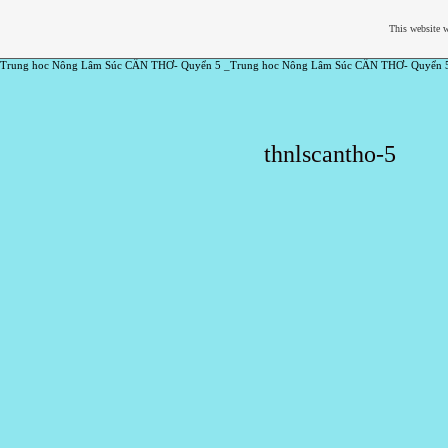
This website w
Trung hoc Nông Lâm Súc CẦN THƠ- Quyển 5 _Trung hoc Nông Lâm Súc CẦN THƠ- Quyển 
thnlscantho-5