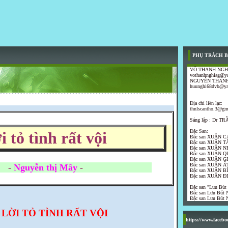
PHỤ TRÁCH B
VÕ THANH NGH
vothanhnghiag@y
NGUYỄN THANH
huunghi68dvb@y
Địa chỉ liên lạc:
thnlscantho.3@gm
Sáng lập : Dr 
Đặc San:
i tỏ tình rất vội
Đặc san XUÂN C
Đặc san XUÂN T
Đặc san XUÂN N
Đặc san XUÂN Q
Đặc san XUÂN G
Đặc san XUÂN ẤT
-
Nguyễn thị Mây
-
Đặc san XUÂN B
Đặc san XUÂN Đ
Đặc san "Lưu Bút
Đặc san Lưu Bút N
Đặc san Lưu Bút N
LỜI TỎ TÌNH RẤT VỘI
https://www.faceb