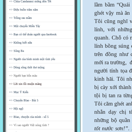
=> Chùa Candaransi mừng đón Tết
lầm bầm “Quái l
=> Điệu buồn trăm năm
ghét vậy mà ăn 
=> Trồng rau mầm
Tôi cũng nghĩ v
=> Một chuyến Miền Tây
lính, với nhữn
=> Bạn có thể đoán người qua facebook
quanh. Chỗ có m
=> Không biết nữa
lính bồng súng 
=> Sông Ba
trên đồng như 
=> Người của bình minh một tình yêu
mới ra trường, 
=> Dòng sông thời thơ mộng
người tính tọa 
=> Người bạn bốn màu
kinh hãi. Tôi n
=> Lời xin lỗi muộn màng
bị cày xới thàn
=> Mục Ý Kiến
tội bị tan ra t
=> Chuyện Blao - Bài 5
Tôi căm ghét an
=> Hội ngộ
nhẫn dạy chị t
=> Blao, chuyện của mình - số 5
những bộ quần 
=> Vì sao người Việt nóng tính ?
tốt nước sơn!”.