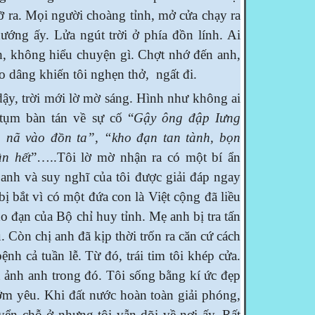
ỡ ra. Mọi người choàng tỉnh, mở cửa chạy ra
ướng ấy. Lửa ngút trời ở phía đồn lính. Ai
, không hiểu chuyện gì. Chợt nhớ đến anh,
ào dâng khiến tôi nghẹn thở, ngất đi.
y, trời mới lờ mờ sáng. Hình như không ai
tụm bàn tán về sự cố “
Gậy ông đập Iưng
 nã vào đồn ta”, “kho đạn tan tành, bọn
ần hết
”…..Tôi lờ mờ nhận ra có một bí ẩn
anh và suy nghĩ của tôi được giải đáp ngay
bị bắt vì có một đứa con là Việt cộng đã liều
 đạn của Bộ chỉ huy tỉnh. Mẹ anh bị tra tấn
ù. Còn chị anh đã kịp thời trốn ra căn cứ cách
nh cả tuần lễ. Từ đó, trái tim tôi khép cửa.
h ảnh anh trong đó. Tôi sống bằng kí ức đẹp
ớm yêu. Khi đất nước hoàn toàn giải phóng,
uyển chỗ ở nhưng tôi vẫn dõi về nơi ấy. Rất