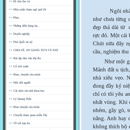
=> Đi chợ cho vợ
=> Mùa xuân chạm ngõ quê tôi
Ngôi nhà dã b
=> Phẹc..
như chưa từng c
=> Những điều đọng lại...
đẹp thả dài từ
=> Duyên nghiệp
rực đỏ. Một cái
=> Phú Quốc du ký
Chút nữa đây ng
=> CHIA SẺ: AN GIANG XƯA VÀ NAY
cầu, nghiệm thu 
=> Bài tập làm văn lớp Ba
Như một giấc 
=> Cổ tích xuân
Mảnh đất u tịch,
=> Blao, chuyện của mình
nhà xiêu vẹo. N
=> Một đời người
đong đầy kỷ niệ
=> Cái nhìn của nhà khoa học
chỉ có tôi yêu a
=> Lý Quang Diệu
nhất vùng. Khi 
=> Blao chuyện của mình
nhẻm, gầy gò, t
=> Chuyến tham quan miền Tây
nắng. Anh hay đ
=> Về với bạn bè...
không thích bộ 