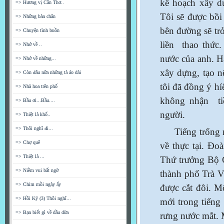
kế hoạch xây d
=> Hương vị Cần Thơ..
Tôi sẽ được bồi
=> Những bàn chân
bên đường sẽ trở
=> Chuyện tình buồn
liền thao thức
=> Nhớ về ..
nước của anh. 
=> Nhớ về những...
xây dựng, tạo n
=> Còn đâu nữa những tà áo dài
tôi đã đồng ý h
=> Nhà hoa trên phố
không nhận ti
=> Bầu ơi...Bầu....
người.
=> Thiệt là khổ..
=> Thôi nghĩ đi...
Tiếng trống mú
=> Chợ quê
về thực tại. Đ
=> Thiệt là ...
Thứ trưởng Bộ 
=> Niềm vui bất ngờ
thành phố Trà Vi
=> Chim mồi ngày ấy
được cắt đôi. M
=> Hồi Ký (3) Thôi nghĩ...
mới trong tiếng
=> Bạn biết gì về dầu dừa
rưng nước mắt. M