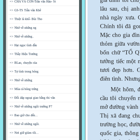
=> CHA VÀ CON-Trần văn Hảo- St
lâu sau, chị an
=> GS-TS Trần văn Khê
nhà ngày xưa. C
=> Thiệt là khổ- Bùi Tho
Chính tôi đã go
=> Nhớ về những ng
Mặc cho gia đìn
=> Nhớ về những..
thỏm giữa vườn 
=> Hạt ngọc tình đầu
bốn chữ “TỔ Q
=> Thầy Hiệu Trưởng
tưởng tiếc một
=> BLao, chuyện của
tươi đẹp hơn. 
=> Tự tình trong bóng
điên tình. Nhưng
=> Nhớ về những
Một hôm, đại 
=> Mùa cá bóng trứng
cầu tôi chuyển
=> Đối đáp ngoại giao bằng thi văn
mở đường vành đ
=> Nhớ về những ngôi trường P7
Thị xã đang ch
=> Bao giờ cho đến...
trường học, đườn
=> Nhớ về những ngôi.
quốc gia, thông
=> Nơi giữ giùm tôi...