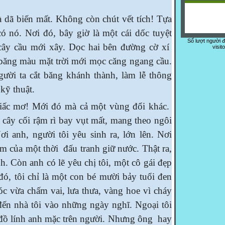
iến mất. Không còn chút vết tích! Tựa
ó nó. Nơi đó, bây giờ là một cái dốc tuyệt
Số lượt người 
 cây cầu mới xây. Dọc hai bên đường cờ xí
visit
 băng màu mặt trời mới mọc căng ngang cầu.
ười ta cắt băng khánh thành, làm lễ thông
kỹ thuật.
mơ! Mới đó mà cả một vùng đổi khác.
 cây cối rậm rì bay vụt mất, mang theo ngôi
ơi anh, người tôi yêu sinh ra, lớn lên. Nơi
m của một thời đấu tranh giữ nước. Thật ra,
nh. Còn anh có lẽ yêu chị tôi, một cô gái đẹp
đó, tôi chỉ là một con bé mười bảy tuổi đen
óc vừa chấm vai, lưa thưa, vàng hoe vì cháy
ến nhà tôi vào những ngày nghĩ. Ngoại tôi
đồ lính anh mặc trên người. Nhưng ông hay