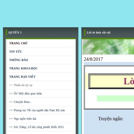
QUYỂN 5
Lời tỏ tình rất vội
TRANG CHỦ
TIN TỨC
24/8/2017
THÔNG BÁO
TRANG KHOA HỌC
TRANG BẠN VIẾT
Lờ
=> Thiên du ký sự
=> Ôi! Một đêm giao thừa
=> Chuyện Blao...
=> Phong tục Tết của người dân Nam Bộ xưa
Truyện ngắn:
=> Ngụ ngôn hiện đại
=> Sóc Trăng: Lễ hội cúng phước Biển 2015