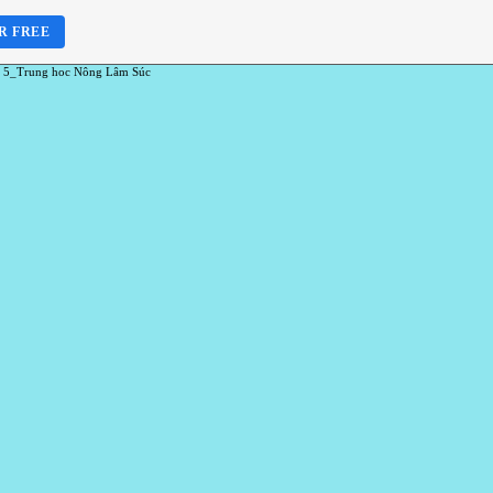
R FREE
 5_Trung hoc Nông Lâm Súc