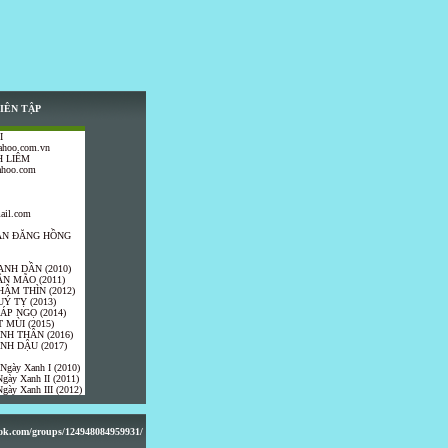
IÊN TẬP
I
ahoo.com.vn
 LIÊM
ahoo.com
ail.com
TRẦN ĐĂNG HỒNG
ANH DẦN (2010)
ÂN MÃO (2011)
HÂM THÌN (2012)
UÝ TỴ (2013)
IÁP NGỌ (2014)
 MÙI (2015)
ÍNH THÂN (2016)
INH DẬU (2017)
 Ngày Xanh I (2010)
gày Xanh II (2011)
gày Xanh III (2012)
ook.com/groups/124948084959931/