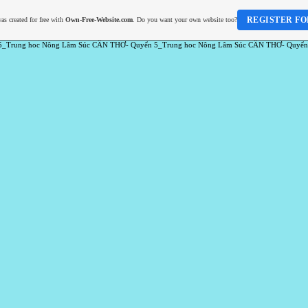
REGISTER FO
as created for free with
Own-Free-Website.com
. Do you want your own website too?
5_Trung hoc Nông Lâm Súc CẦN THƠ- Quyển 5_Trung hoc Nông Lâm Súc CẦN THƠ- Quyển