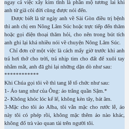
ngay cả việc xây kim tĩnh là phần mộ tương lai khi
anh từ giã cõi đời cũng được nói đến.
Được biết là từ ngày anh về Sài Gòn điều trị bệnh
thì anh chị em Nông Lâm Súc hoặc trực tiếp đến thăm
es 682
hoặc gọi điện thoại thăm hỏi, cho nên trong bút tích
anh ghi lại khá nhiều nói về chuyện Nông Lâm Súc.
es
Chỉ đơn cử một việc là cách mấy giờ trước khi anh
thế giới
trả hơi thở cho trời, trả nhịp tim cho đất để xuôi tay
nhắm mắt, anh đã ghi lại những dặn dò như sau:
************
Khi Chúa gọi tôi về thì tang lễ tổ chức như sau:
1- Áo tang như của Ông: áo trắng quần Sậm.*
2- Không khóc lóc kể lể, không kèn tây, bát âm.
3-Mặc cho tôi áo Alba, tôi vẫn mặc cho rước lễ, áo
này tôi có phép rồi, không mặc thêm áo nào khác,
không đổ trà vào quan tài trên người tôi.