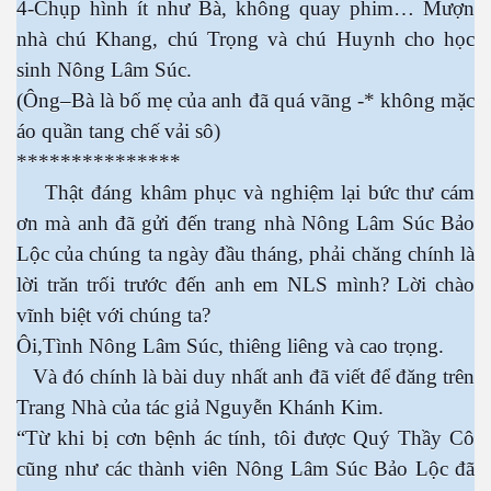
4-Chụp hình ít như Bà, không quay phim… Mượn
nhà chú Khang, chú Trọng và chú Huynh cho học
sinh Nông Lâm Súc.
(Ông–Bà là bố mẹ của anh đã quá vãng -* không mặc
áo quần tang chế vải sô)
***************
Thật đáng khâm phục và nghiệm lại bức thư cám
ơn mà anh đã gửi đến trang nhà Nông Lâm Súc Bảo
 Trí
Lộc của chúng ta ngày đầu tháng, phải chăng chính là
lời trăn trối trước đến anh em NLS mình? Lời chào
Mây
vĩnh biệt với chúng ta?
Ôi,Tình Nông Lâm Súc, thiêng liêng và cao trọng.
Và đó chính là bài duy nhất anh đã viết để đăng trên
Trang Nhà của tác giả Nguyễn Khánh Kim.
“Từ khi bị cơn bệnh ác tính, tôi được Quý Thầy Cô
cũng như các thành viên Nông Lâm Súc Bảo Lộc đã
)