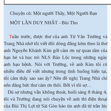
 Nam Bộ xưa
Chuyện cũ: Một người Thầy, Một Người Bạn
MỘT LẦN DUY NHẤT - Bùi Tho
 Biển 2015
T
uần trước, được thư của anh Từ Văn Trường và
Trang Nhà nhờ tôi viết đôi dòng đăng kèm theo lá thư
anh Nguyễn Khánh Kim gởi cám ơn sự quan tâm của
bạn bè và học trò NLS Bảo Lộc trong những ngày
anh bạo bệnh. Nói với Trường, về anh Kim tôi có
nhiều điều để viết nhưng trong tình huống hiện tại,
tôi cảm thấy sao sao ấy? Nên đề nghị Trang Nhà chỉ
nên đăng bức thư cám ơn thôi. Bởi vì tôi sợ…
Dù sợ nhưng vẫn không thoát, buổi sáng 8 tháng 4,
tôi và Trường đang nói chuyện về anh thì điện thoại
NAY
của Bùi Thị Lợi từ Sài Gòn báo tin anh đã từ trần lúc