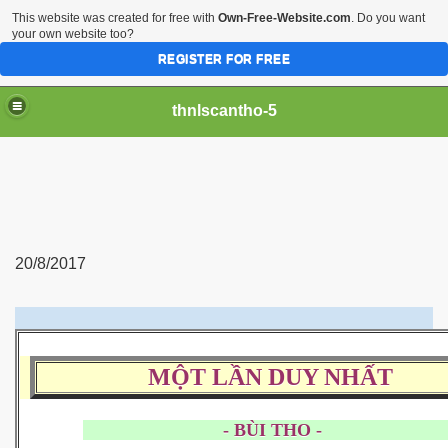
This website was created for free with
Own-Free-Website.com
. Do you want
your own website too?
REGISTER FOR FREE
thnlscantho-5
20/8/2017
MỘT LẦN DUY NHẤT
- BÙI THO 