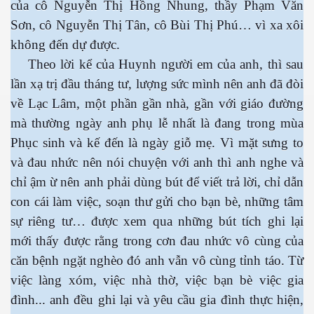
của cô Nguyễn Thị Hồng Nhung, thầy Phạm Văn
Sơn, cô Nguyễn Thị Tân, cô Bùi Thị Phú… vì xa xôi
không đến dự được.
Theo lời kể của Huynh người em của anh, thì sau
lần xạ trị đầu tháng tư, lượng sức mình nên anh đã đòi
về Lạc Lâm, một phần gần nhà, gần với giáo đường
mà thường ngày anh phụ lễ nhất là đang trong mùa
Phục sinh và kế đến là ngày giỗ mẹ. Vì mặt sưng to
và đau nhức nên nói chuyện với anh thì anh nghe và
chỉ ậm ừ nên anh phải dùng bút để viết trả lời, chỉ dẫn
ượng Hạng
con cái làm việc, soạn thư gửi cho bạn bè, những tâm
sự riêng tư… được xem qua những bút tích ghi lại
mới thấy được rằng trong cơn đau nhức vô cùng của
căn bệnh ngặt nghèo đó anh vẫn vô cùng tỉnh táo. Từ
việc làng xóm, việc nhà thờ, việc bạn bè việc gia
đình... anh đều ghi lại và yêu cầu gia đình thực hiện,