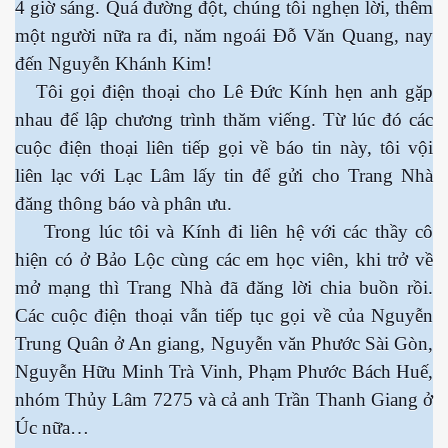
4 giờ sáng. Quá đường đột, chúng tôi nghẹn lời, thêm
một người nữa ra đi, năm ngoái Đỗ Văn Quang, nay
đến Nguyễn Khánh Kim!
Tôi gọi điện thoại cho Lê Đức Kính hẹn anh gặp
nhau để lập chương trình thăm viếng. Từ lúc đó các
cuộc điện thoại liên tiếp gọi về báo tin này, tôi vội
liên lạc với Lạc Lâm lấy tin để gửi cho Trang Nhà
đăng thông báo và phân ưu.
Trong lúc tôi và Kính đi liên hệ với các thầy cô
hiện có ở Bảo Lộc cùng các em học viên, khi trở về
mở mạng thì Trang Nhà đã đăng lời chia buồn rồi.
Các cuộc điện thoại vẫn tiếp tục gọi về của Nguyễn
Trung Quân ở An giang, Nguyễn văn Phước Sài Gòn,
Nguyễn Hữu Minh Trà Vinh, Phạm Phước Bách Huế,
nhóm Thủy Lâm 7275 và cả anh Trần Thanh Giang ở
ết
Úc nữa…