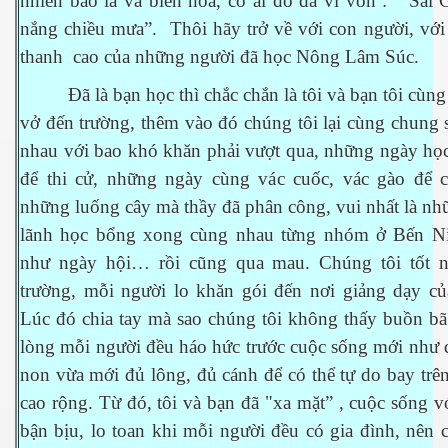
nhiên bao la và biến hóa, có ai đó đã ví von : " Sài
nắng chiều mưa”. Thôi hãy trở về với con người, với
thanh cao của những người đã học Nông Lâm Súc.
Đã là bạn học thì chắc chắn là tôi và bạn tôi cùng
vở đến trường, thêm vào đó chúng tôi lại cùng chung
nhau với bao khó khăn phải vượt qua, những ngày học
để thi cử, những ngày cùng vác cuốc, vác gào để 
những luống cây mà thầy đã phân công, vui nhất là n
lãnh học bổng xong cùng nhau từng nhóm ở Bến N
như ngày hội… rồi cũng qua mau. Chúng tôi tốt n
trường, mỗi người lo khăn gói đến nơi giảng dạy c
Lúc đó chia tay mà sao chúng tôi không thấy buồn bã
lòng mỗi người đều háo hức trước cuộc sống mới như 
non vừa mới đủ lông, đủ cánh để có thể tự do bay trên
ết
cao rộng. Từ đó, tôi và bạn đã "xa mặt” , cuộc sống 
bận bịu, lo toan khi mỗi người đều có gia đình, nên 