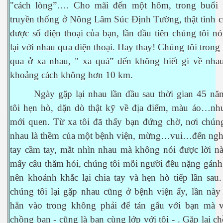
"cách lòng”…. Cho mãi đến một hôm, trong buổi
truyền thống ở Nông Lâm Súc Định Tường, thật tình cờ
được số điện thoại của bạn, lần đầu tiên chúng tôi n
lại với nhau qua điện thoại. Hay thay! Chúng tôi trong 
qua ở xa nhau, " xa quá” đến không biết gì về nhau
cebook
khoảng cách không hơn 10 km.
Ngày gặp lại nhau lần đầu sau thời gian 45 nă
tôi hẹn hò, dặn dò thật kỹ về địa điểm, màu áo…như
mới quen. Từ xa tôi đã thấy bạn đứng chờ, nơi chúng
yêu
nhau là thềm của một bệnh viện, mừng…vui…đến ngh
tay cầm tay, mắt nhìn nhau mà không nói được lời 
mấy câu thăm hỏi, chúng tôi mỗi người đều nặng gánh
nên khoảnh khắc lại chia tay và hẹn hò tiếp lần sau
chúng tôi lại gặp nhau cũng ở bệnh viện ấy, lần này
hẳn vào trong không phải để tán gẩu với bạn mà 
chồng bạn - cũng là bạn cùng lớp với tôi - . Gặp lại c