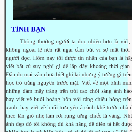
 Nam Bộ xưa
TÌNH BẠN
 Biển 2015
Thông thường người ta đọc nhiều hơn là viết, 
không ngoại lệ nên rất ngại cầm bút vì sợ mất thời 
người đọc. Hôm nay tôi được tin nhắn của bạn là hãy
viết bất cứ suy nghĩ gì để lấp đầy khoảng thời gian
Đắn đo mãi vẫn chưa biết ghi lại những ý tưởng gì trên
học trò trắng nguyên trước mặt. Viết về một bình mi
những đám mây trắng trên trời cao chói sáng ánh hào
hay viết về buổi hoàng hôn với ráng chiều hồng trên
xanh, hay viết về buổi trưa yên ả cành khế trước nhà
theo làn gió nhẹ làm rơi rụng từng chiếc lá vàng. N
ảnh đẹp đó tôi không đủ khả năng để diễn tả hết được
NAY