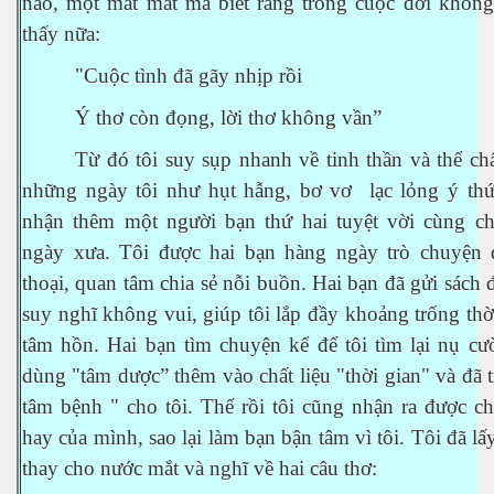
nào, một mất mát mà biết rằng trong cuộc đời không
thấy nữa:
"Cuộc tình đã gãy nhịp rồi
Ý thơ còn đọng, lời thơ không vần”
es 682
Từ đó tôi suy sụp nhanh về tinh thần và thể ch
es
những ngày tôi như hụt hẫng, bơ vơ lạc lỏng ý thức,
nhận thêm một người bạn thứ hai tuyệt vời cùng c
thế giới
ngày xưa. Tôi được hai bạn hàng ngày trò chuyện 
thoại, quan tâm chia sẻ nỗi buồn. Hai bạn đã gửi sách đ
suy nghĩ không vui, giúp tôi lắp đầy khoảng trống thờ
tâm hồn. Hai bạn tìm chuyện kể để tôi tìm lại nụ cư
dùng "tâm dược” thêm vào chất liệu "thời gian" và đã t
tâm bệnh " cho tôi. Thế rồi tôi cũng nhận ra được c
hay của mình, sao lại làm bạn bận tâm vì tôi. Tôi đã lấ
thay cho nước mắt và nghĩ về hai câu thơ: