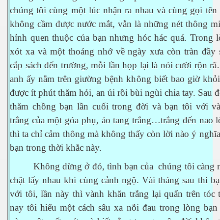
chúng tôi cùng một lúc nhận ra nhau và cùng gọi tên
không cầm được nước mắt, vẫn là những nét thông m
hỉnh quen thuộc của bạn nhưng hóc hác quá. Trong l
xót xa và một thoáng nhớ về ngày xưa còn tràn đầy 
cắp sách đến trường, mỗi lần họp lại là nói cười rộn r
anh ấy nằm trên giường bệnh không biết bao giờ khỏi
được ít phút thăm hỏi, an ủi rồi bùi ngùi chia tay. Sau đ
thăm chồng bạn lần cuối trong đời và bạn tôi với v
trắng của một góa phụ, áo tang trắng…trắng đến nao l
ượng Hạng
thì ta chỉ cảm thông mà không thấy còn lời nào ý nghĩa
bạn trong thời khắc này.
Không dừng ở đó, tình bạn của chúng tôi càng 
chặt lấy nhau khi cùng cảnh ngộ. Vài tháng sau thì bạ
với tôi, lần này thì vành khăn trắng lại quấn trên tóc
nay tôi hiểu một cách sâu xa nỗi đau trong lòng bạn